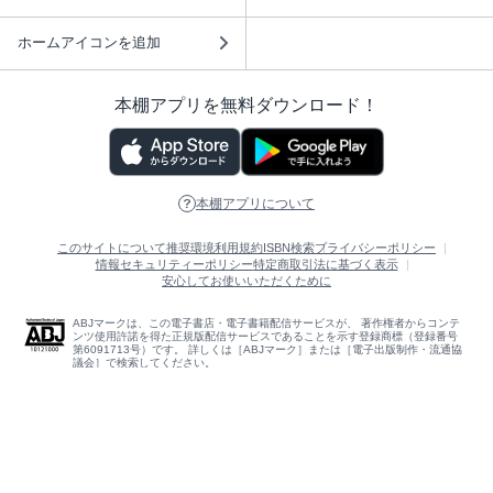
ホームアイコンを追加
本棚アプリを無料ダウンロード！
本棚アプリについて
このサイトについて
推奨環境
利用規約
ISBN検索
プライバシーポリシー
情報セキュリティーポリシー
特定商取引法に基づく表示
安心してお使いいただくために
ABJマークは、この電子書店・電子書籍配信サービスが、 著作権者からコンテ
ンツ使用許諾を得た正規版配信サービスであることを示す登録商標（登録番号
第6091713号）です。 詳しくは［ABJマーク］または［電子出版制作・流通協
議会］で検索してください。
(C)NTTソルマーレ