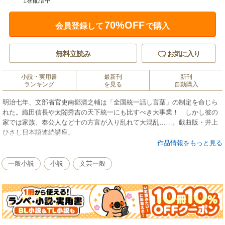
1巻配信中
70%OFF
会員登録して
で購入
無料立読み
お気に入り
小説・実用書
最新刊
新刊
ランキング
を見る
自動購入
明治七年、文部省官吏南郷清之輔は「全国統一話し言葉」の制定を命じら
れた。織田信長や太閤秀吉の天下統一にも比すべき大事業！ しかし彼の
家では家族、奉公人など十の方言が入り乱れて大混乱……。戯曲版・井上
ひさし日本語連続講座。
作品情報をもっと見る
一般小説
小説
文芸一般