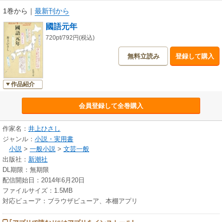
1巻から
｜
最新刊から
國語元年
720pt/792円(税込)
無料立読み
登録して購入
作品紹介
会員登録して全巻購入
作家名：
井上ひさし
ジャンル：
小説・実用書
小説
>
一般小説
>
文芸一般
出版社：
新潮社
DL期限：無期限
配信開始日：2014年6月20日
ファイルサイズ：1.5MB
対応ビューア：ブラウザビューア、本棚アプリ