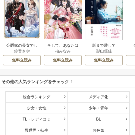
公爵家の長女でし
そして、あなたは
影まで愛して
鈴音さや
柏みなみ
影山優佳
た
私を捨てる
無料立読み
無料立読み
無料立読み
その他の人気ランキングをチェック！
総合ランキング
メディア化
少女・女性
少年・青年
TL・レディコミ
BL
異世界・転生
お色気