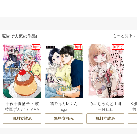
もっと見る
広告で人気の作品!
無料
無料
値下げ
千夜千食物語 ～敗
隣の元カレくん
みいちゃんと山田
公
枝豆ずんだ
/
MAM
ago
亜月ねね
桜
国の姫ですが氷の
さん
は
AKOTO
/
鴉羽凛燈
皇子殿下がどうも
無料立読み
無料立読み
無料立読み
溺愛してくれてい
ます～