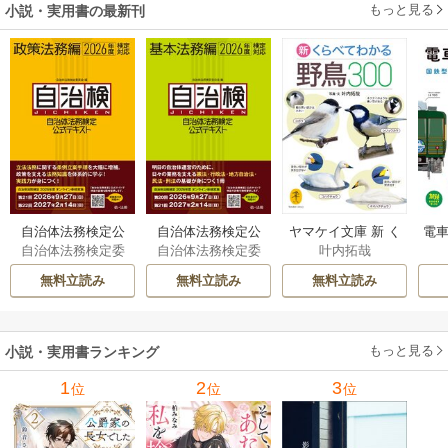
もっと見る
小説・実用書の最新刊
自治体法務検定公
自治体法務検定公
ヤマケイ文庫 新 く
電車
自治体法務検定委
自治体法務検定委
叶内拓哉
式テキスト 政策
式テキスト 基本
らべてわかる野鳥3
型
員会
員会
法務編 ２０２６
法務編 ２０２６
00 1巻
無料立読み
無料立読み
無料立読み
年度検定対応 1巻
年度検定対応 1巻
もっと見る
小説・実用書ランキング
1
2
3
位
位
位