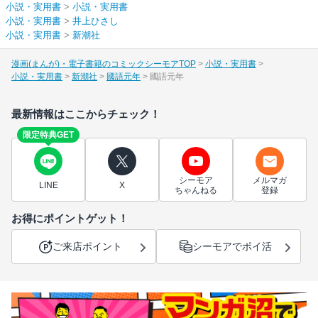
小説・実用書
>
小説・実用書
小説・実用書
>
井上ひさし
小説・実用書
>
新潮社
漫画(まんが)・電子書籍のコミックシーモアTOP
小説・実用書
小説・実用書
新潮社
國語元年
國語元年
最新情報はここからチェック！
限定特典GET
シーモア
メルマガ
LINE
X
ちゃんねる
登録
お得にポイントゲット！
ご来店ポイント
シーモアでポイ活