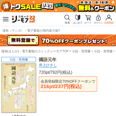
検索
はじめて
カート
ログイン
会員登録
漫画（マンガ）・電子書籍が国内最大級!!
漫画(まんが)・電子書籍のコミックシーモアTOP
小説・実用書
小説・実用書
國語元年
小説・実用書
井上ひさし
720pt/792円(税込)
会員登録限定70%OFFクーポンで
216pt/237円(税込)