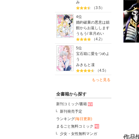
み
（3.5）
4位
婚約破棄の悪意は娼
館からお返しします
うもう
/
皐月めい
（4.2）
5位
宝石箱に愛をつめよ
う
みきもと凜
（4.5）
もっと見る
全書籍から探す
新刊コミック/書籍
新刊発売予定
ランキング
(毎日更新)
まるごと無料コミック
少女・女性無料マンガ
作品