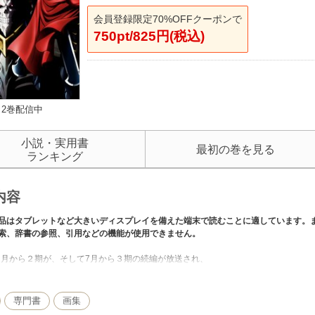
会員登録限定70%OFFクーポンで
750pt/825円(税込)
2巻配信中
小説・実用書
最初の巻を見る
ランキング
内容
品はタブレットなど大きいディスプレイを備えた端末で読むことに適しています。
索、辞書の参照、引用などの機能が使用できません。
年１月から２期が、そして7月から３期の続編が放送され、
界観に多くの人が魅了された。
その制作背景を掘り下げた１冊である。
専門書
画集
期で新しく登場したキャラクターのデザインや表情、