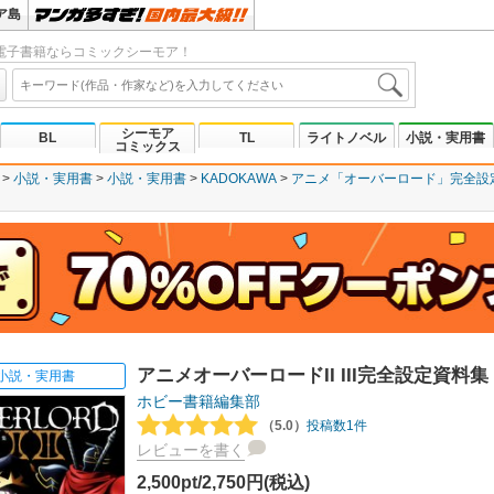
ア島
電子書籍ならコミックシーモア！
シーモア
BL
TL
ライトノベル
小説・実用書
コミックス
小説・実用書
小説・実用書
KADOKAWA
アニメ「オーバーロード」完全設
アニメオーバーロードII III完全設定資料集
小説・実用書
ホビー書籍編集部
（5.0）
投稿数1件
レビューを書く
2,500pt/2,750円(税込)