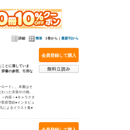
詳細
簡単
1巻から｜
最新刊から
会員登録して購入
むことに適していま
、辞書の参照、引用な
ーロード』。本書はそ
だわった衣装や小物、
。＜内容＞●キャラクタ
×菅原雪絵●インタビュ
in氏によるイラスト集●
会員登録して購入