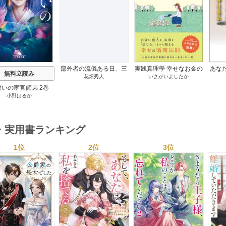
s
部外者の流儀ある日、三
実践真理學 幸せなお金の
あな
無料立読み
花畑秀人
いさがいよしたか
木たかしの5000曲を託さ
使い方編 1巻
れたぼくは、いかにして
祓いの宦官師弟 2巻
その価値を最大化したか
小野はるか
1巻
・実用書ランキング
1位
2位
3位
s