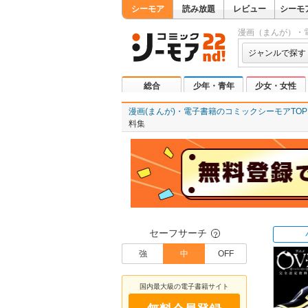
シーモア
読み放題
レビュー
シーモ
漫画（まんが）・
ジャンルで探す
総合
少年・青年
少女・女性
漫画(まんが)・電子書籍のコミックシーモアTOP
料集
セーフサーチ
？
強
中
OFF
国内最大級の電子書籍サイト