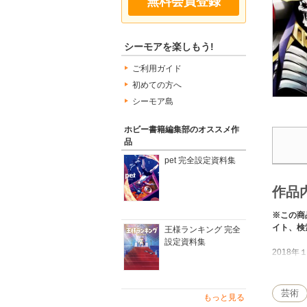
無料会員登録
シーモアを楽しもう!
ご利用ガイド
初めての方へ
シーモア島
ホビー書籍編集部のオススメ作
品
pet 完全設定資料集
作品
※この商
イト、検
王様ランキング 完全
設定資料集
2018
重厚な世
本書は、
芸術
もっと見る
２期、３