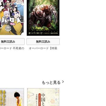
無料立読み
無料立読み
バーロード 不死者の
オーバーロード【特装
Oh！
版】
もっと見る