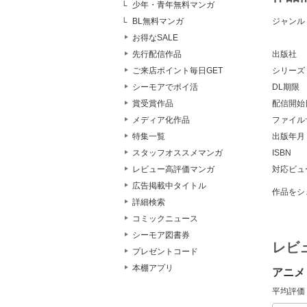
少年・青年無料マンガ
BL無料マンガ
ジャンル
お得なSALE
先行配信作品
出版社
ご来店ポイント毎日GET
シリーズ
シーモアでポイ活
DL期限
賞受賞作品
配信開始
メディア化作品
ファイル
特集一覧
出版年月
スタッフオススメマンガ
ISBN
レビュー高評価マンガ
対応ビュ
広告掲載中タイトル
作品をシ
詳細検索
コミックニュース
シーモア図書券
レビ
プレゼントコード
本棚アプリ
アニメ
平均評価