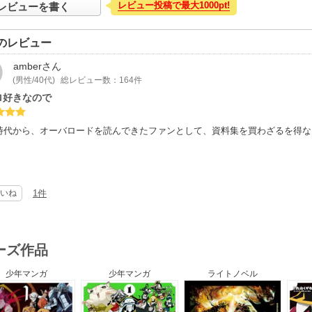
レビュー投稿で最大1000pt!
レビューを書く
のレビュー
amber
さん
(男性/40代)
総レビュー数：164件
ロ好きなので
B時代から、オーバロードを読んできたファンとして、資料集を買わざるを得
いね
1件
ーズ作品
少年マンガ
少年マンガ
ライトノベル