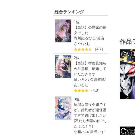
細部にま
綿密な美
総合ランキング
そして原
ここでし
1位
【単話】公爵家の長
さらに
女でした
彩川ぬるぴょ
/
鈴音
作品
丸山くが
さや
/
たむ
（4.7）
2位
【単話】拝啓見知ら
ぬ旦那様、離婚して
いただきます
紬いろと
/
久川航璃
/
あいるむ
（4.3）
3位
病弱な悪役令嬢です
が、婚約者が過保護
すぎて逃げ出したい
(私たち犬猿の仲でし
たよね！？)
小箱ハコ
/
沢野いず