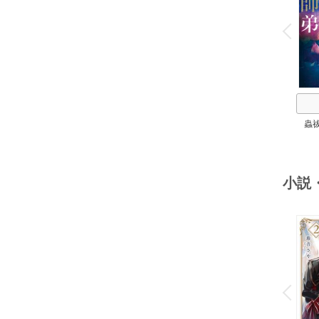
o
v
P
r
e
i
u
蟲
小説
o
v
P
r
e
i
u