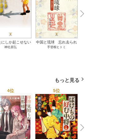
N
x
e
t
たにしか起こせない
中国と琉球 忘れ去られ
ささやかな、あるいは取
ゲー
神社昌弘
手登根ヒトミ
八木詠美
奇跡 1巻
た冊封史―魂の進化― 1
り返しがつかないもの 1
――ｅ
巻
巻
教育
もっと見る
4位
5位
6位
N
x
e
t