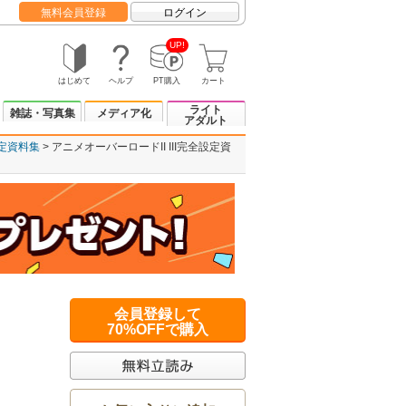
無料会員登録
ログイン
UP!
はじめて
ヘルプ
PT購入
カート
ライト
雑誌・写真集
メディア化
アダルト
定資料集
アニメオーバーロードII III完全設定資
会員登録して
70%OFFで購入