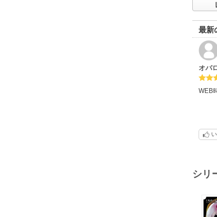
最新
オバ
WE
い
シリ