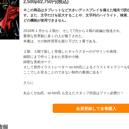
2,500pt/2,750円(税込)
※この商品はタブレットなど大きいディスプレイを備えた端末で読
す。また、文字だけを拡大することや、文字列のハイライト、検索
どの機能が使用できません。
2018年１月から２期が、そして7月から３期の続編が放送され、
重厚な世界観に多くの人が魅了された。
本書は、その制作背景を掘り下げた１冊である。
２期、３期で新しく登場したキャラクターのデザインや表情、
細部にまで作りこまれた衣装や小物、
綿密な美術ボード、
そして原作イラストレーター so-bin氏によるイラストギャラリーも
ここでしか見ることのできない制作の裏側に迫る！
さらに
丸山くがね氏、so-bin氏 も交えたスタッフ対談はファン必携だ！
会員登録して全巻購入
情報