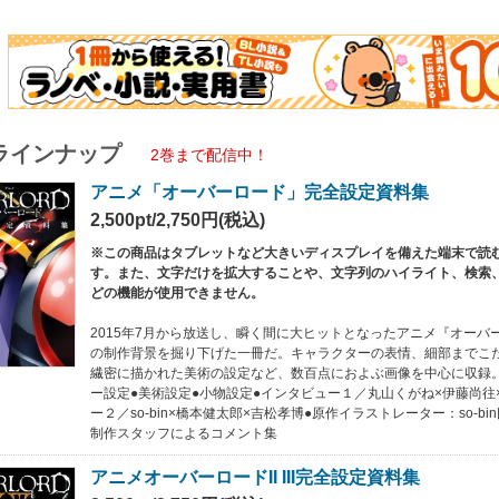
で作りこまれた衣装や小物、
術ボード、
作イラストレーター so-bin氏によるイラストギャラリーも収録。
か見ることのできない制作の裏側に迫る！
ラインナップ
ね氏、so-bin氏 も交えたスタッフ対談はファン必携だ！
2巻まで配信中！
アニメ「オーバーロード」完全設定資料集
2,500pt/2,750円(税込)
※この商品はタブレットなど大きいディスプレイを備えた端末で読
す。また、文字だけを拡大することや、文字列のハイライト、検索
どの機能が使用できません。
2015年7月から放送し、瞬く間に大ヒットとなったアニメ『オーバ
の制作背景を掘り下げた一冊だ。キャラクターの表情、細部までこ
繊密に描かれた美術の設定など、数百点におよぶ画像を中心に収録
ー設定●美術設定●小物設定●インタビュー１／丸山くがね×伊藤尚往
ー２／so-bin×橋本健太郎×吉松孝博●原作イラストレーター：so-b
制作スタッフによるコメント集
アニメオーバーロードII III完全設定資料集