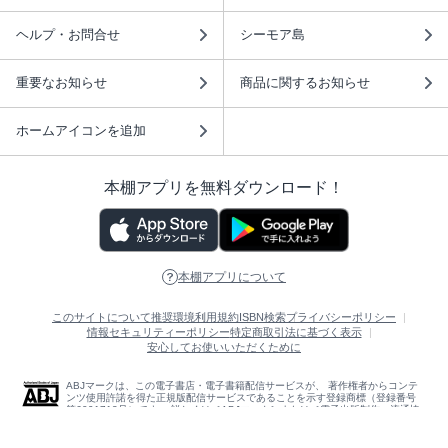
ヘルプ・お問合せ
シーモア島
重要なお知らせ
商品に関するお知らせ
ホームアイコンを追加
本棚アプリを無料ダウンロード！
本棚アプリについて
このサイトについて
推奨環境
利用規約
ISBN検索
プライバシーポリシー
情報セキュリティーポリシー
特定商取引法に基づく表示
安心してお使いいただくために
ABJマークは、この電子書店・電子書籍配信サービスが、 著作権者からコンテ
ンツ使用許諾を得た正規版配信サービスであることを示す登録商標（登録番号
第6091713号）です。 詳しくは［ABJマーク］または［電子出版制作・流通協
議会］で検索してください。