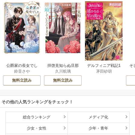
公爵家の長女でし
拝啓見知らぬ旦那
そ
デルフィニア戦記1
鈴音さや
久川航璃
茅田砂胡
た
様、離婚していた
だきます
無料立読み
無料立読み
その他の人気ランキングをチェック！
総合ランキング
メディア化
少女・女性
少年・青年