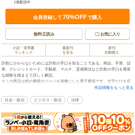
1巻配信中
70%OFF
会員登録して
で購入
無料立読み
お気に入り
小説・実用書
最新刊
新刊
ランキング
を見る
自動購入
詐欺にかからないためには詐欺の手口を知ることである。商品、手形、証
券、クレジットカード、不動産、マルチ、霊感商法など詐欺の手口を豊富
な経験を踏まえて詳しく解説。
※この商品は紙の書籍のページを画像にした電子書籍です。文字だけを拡
大することはできませんので、予めご了承ください。試し読みファイルに
作品情報をもっと見る
より、ご購入前にお手持ちの端末での表示をご確認ください。
社会・政治
ビジネス・政治
法律