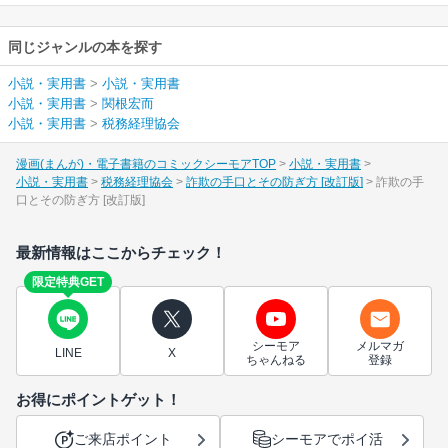
同じジャンルの本を探す
小説・実用書
>
小説・実用書
小説・実用書
>
関根宏而
小説・実用書
>
税務経理協会
漫画(まんが)・電子書籍のコミックシーモアTOP
小説・実用書
小説・実用書
税務経理協会
詐欺の手口とその防ぎ方 [改訂版]
詐欺の手
口とその防ぎ方 [改訂版]
最新情報はここからチェック！
限定特典GET
シーモア
メルマガ
LINE
X
ちゃんねる
登録
お得にポイントゲット！
ご来店ポイント
シーモアでポイ活