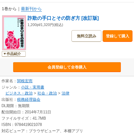
1巻から
｜
最新刊から
詐欺の手口とその防ぎ方 [改訂版]
1,200pt/1,320円(税込)
無料立読み
登録して購入
作品紹介
会員登録して全巻購入
作家名：
関根宏而
ジャンル：
小説・実用書
ビジネス・政治
>
社会・政治
>
法律
出版社：
税務経理協会
DL期限：無期限
配信開始日：2014年7月11日
ファイルサイズ：41.7MB
ISBN：9784419021078
対応ビューア：ブラウザビューア、本棚アプリ