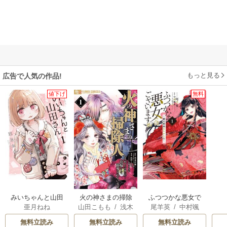
もっと見る
広告で人気の作品!
値下げ
無料
みいちゃんと山田
火の神さまの掃除
ふつつかな悪女で
亜月ねね
山田こもも
/
浅木
尾羊英
/
中村颯
さん
人ですが、いつの
はございますが ～
伊都
/
SNC
希
/
ゆき哉
間にか花嫁として
雛宮蝶鼠とりかえ
無料立読み
無料立読み
無料立読み