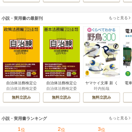
溺愛されています
伝～
もっと見る
小説・実用書の最新刊
自治体法務検定公
自治体法務検定公
ヤマケイ文庫 新 く
電車
自治体法務検定委
自治体法務検定委
叶内拓哉
式テキスト 政策
式テキスト 基本
らべてわかる野鳥3
型
員会
員会
法務編 ２０２６
法務編 ２０２６
00 1巻
無料立読み
無料立読み
無料立読み
年度検定対応 1巻
年度検定対応 1巻
もっと見る
小説・実用書ランキング
1
2
3
位
位
位