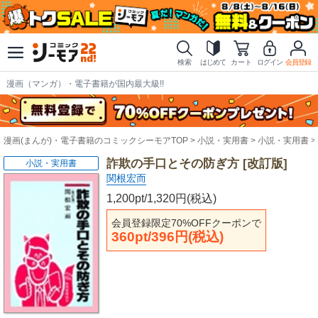
検索
はじめて
カート
ログイン
会員登録
漫画（マンガ）・電子書籍が国内最大級!!
漫画(まんが)・電子書籍のコミックシーモアTOP
小説・実用書
小説・実用書
詐欺の手口とその防ぎ方 [改訂版]
小説・実用書
関根宏而
1,200pt/1,320円(税込)
会員登録限定70%OFFクーポンで
360pt/396円(税込)