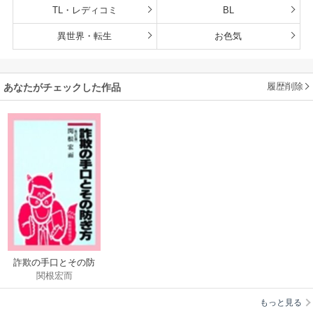
TL・レディコミ
BL
異世界・転生
お色気
履歴削除
あなたがチェックした作品
詐欺の手口とその防
関根宏而
ぎ方 [改訂版]
もっと見る