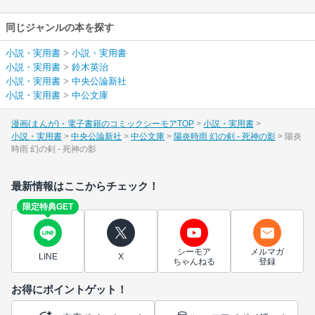
同じジャンルの本を探す
小説・実用書
>
小説・実用書
小説・実用書
>
鈴木英治
小説・実用書
>
中央公論新社
小説・実用書
>
中公文庫
漫画(まんが)・電子書籍のコミックシーモアTOP
小説・実用書
小説・実用書
中央公論新社
中公文庫
陽炎時雨 幻の剣 - 死神の影
陽炎
時雨 幻の剣 - 死神の影
最新情報はここからチェック！
限定特典GET
シーモア
メルマガ
LINE
X
ちゃんねる
登録
お得にポイントゲット！