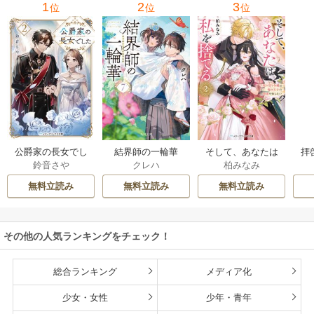
1
2
3
位
位
位
公爵家の長女でし
結界師の一輪華
そして、あなたは
拝
鈴音さや
クレハ
柏みなみ
た
私を捨てる
様
無料立読み
無料立読み
無料立読み
その他の人気ランキングをチェック！
総合ランキング
メディア化
少女・女性
少年・青年