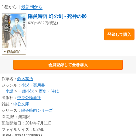
1巻から
｜
最新刊から
陽炎時雨 幻の剣 - 死神の影
620pt/682円(税込)
登録して購入
作品紹介
会員登録して全巻購入
作家名：
鈴木英治
ジャンル：
小説・実用書
小説
>
一般小説
>
歴史・時代
出版社：
中央公論新社
雑誌：
中公文庫
シリーズ：
陽炎時雨シリーズ
DL期限：無期限
配信開始日：2014年7月11日
ファイルサイズ：0.2MB
ISBN：9784122058538