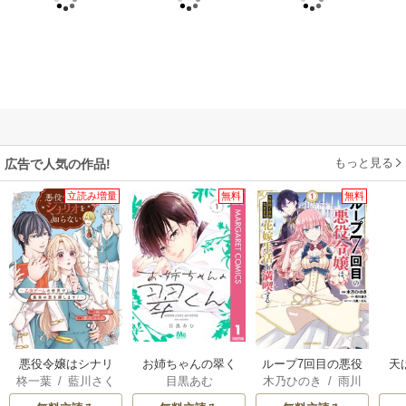
もっと見る
広告で人気の作品!
立読み増量
無料
無料
悪役令嬢はシナリ
お姉ちゃんの翠く
ループ7回目の悪役
天
柊一葉
/
藍川さく
目黒あむ
木乃ひのき
/
雨川
オを知らない ～乙
ん
令嬢は、元敵国で
ら
透子
/
八美☆わん
女ゲームの世界で
自由気ままな花嫁