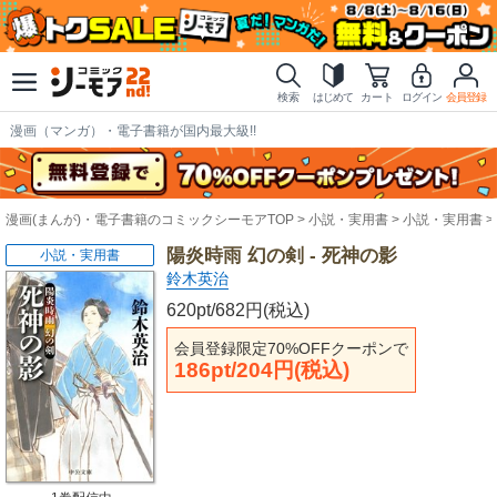
検索
はじめて
カート
ログイン
会員登録
漫画（マンガ）・電子書籍が国内最大級!!
漫画(まんが)・電子書籍のコミックシーモアTOP
小説・実用書
小説・実用書
陽炎時雨 幻の剣 - 死神の影
小説・実用書
鈴木英治
620pt/682円(税込)
会員登録限定70%OFFクーポンで
186pt/204円(税込)