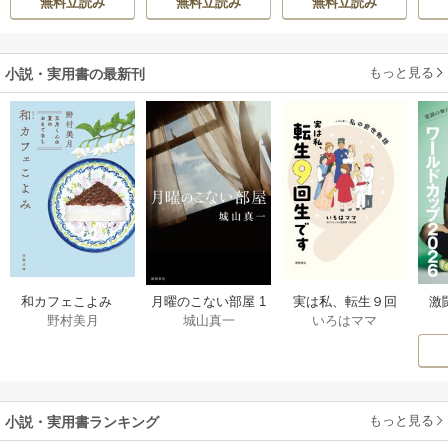
無料立読み
無料立読み
無料立読み
真実の恋を探しま
生活を満喫する
す！～
もっと見る
小説・実用書の最新刊
激
和カフェこよみ
月曜のこない部屋 1
実は私、転生９回
野村美月
城山真一
いろはママ
前
五月くんの夏のお
巻
生です マンガ
ー
もてなし 1巻
私の前世物語 1巻
もっと見る
小説・実用書ランキング