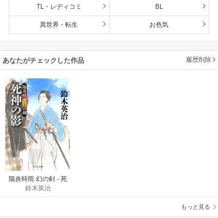
TL・レディコミ
BL
異世界・転生
お色気
履歴削除
あなたがチェックした作品
陽炎時雨 幻の剣 - 死
鈴木英治
神の影
もっと見る