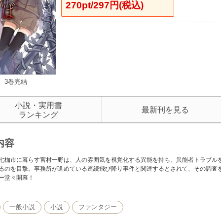
270pt/297円(税込)
3巻完結
小説・実用書
最新刊を見る
ランキング
内容
七枷市に暮らす宮村一野は、人の雰囲気を視覚化する異能を持ち、異能者トラブル
るのを目撃。事務所が進めている連続飛び降り事件と関連するとされて、その調査
ー堂々開幕！
一般小説
小説
ファンタジー