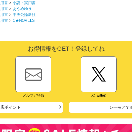
実用書
>
小説・実用書
実用書
>
あやめゆう
実用書
>
中央公論新社
実用書
>
C★NOVELS
お得情報をGET！登録してね
メルマガ登録
X(Twitter)
来店ポイント
シーモアで