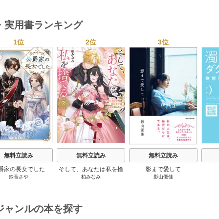
６年度検定対応 1巻
２６年度検定対応 1巻
・実用書ランキング
1位
2位
3位
s
無料立読み
無料立読み
無料立読み
爵家の長女でした
そして、あなたは私を捨
影まで愛して
鈴音さや
柏みなみ
影山優佳
てる
ジャンルの本を探す