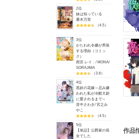
2位
妹は知っている
雁木万里
（4.5）
3位
かたわれ令嬢が男装
する理由（コミッ
ク）
雨宮 レイ．
/
MONA
/
SORAJIMA
（3.8）
4位
黒妖の花嫁～忌み嫌
われた私が冷酷大尉
に愛されるまで～
音中さわき
/
宮之み
やこ
（4.5）
5位
作品
【単話】公爵家の長
女でした