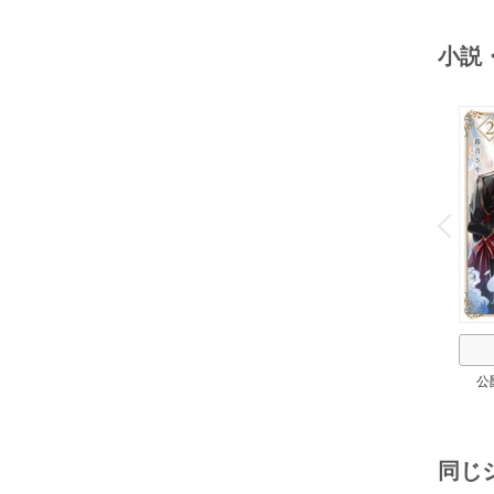
２
小説
o
v
P
r
e
i
u
公
同じ