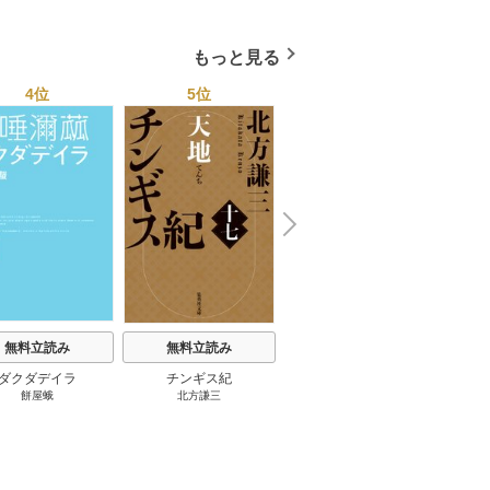
４０ページ★１２冊★全
1巻
国４７都道府県を代表す
る最高のフーゾク★エロ
もっと見る
トレンド年間ベスト★お
っさん５０人の体験から
4位
5位
6位
学ぶ★夢のようなエロい
楽園３０ 1巻
N
x
e
t
無料立読み
無料立読み
無料立読み
ダクダデイラ
チンギス紀
東京バンドワゴン
B-PR
餅屋蛾
北方謙三
小路幸也
Ｂ
ジャラ
ディ 
ブック