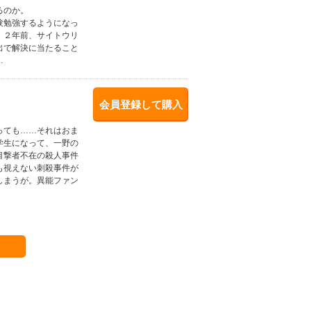
るのか。
験勉強するようになっ
。２年前、サイトウリ
出で解決に当たること
…
会員登録して購入
っても……それはおま
学生になって、一野の
目撃者不在の殺人事件
も視えない刺殺事件が
しまうが。異能ファン