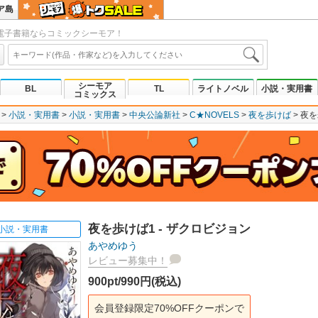
ア島
電子書籍ならコミックシーモア！
シーモア
BL
TL
ライトノベル
小説・実用書
コミックス
小説・実用書
小説・実用書
中央公論新社
C★NOVELS
夜を歩けば
夜を
夜を歩けば1 - ザクロビジョン
小説・実用書
あやめゆう
レビュー募集中！
900pt/990円(税込)
会員登録限定70%OFFクーポンで