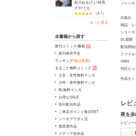
彩川ぬるぴょ
/
鈴音
ジャンル
さや
/
たむ
（4.7）
出版社
もっと見る
雑誌・レ
シリーズ
全書籍から探す
DL期限
新刊コミック/書籍
配信開始
新刊発売予定
ファイル
ランキング
(毎日更新)
ISBN
まるごと無料コミック
対応ビュ
少女・女性無料マンガ
作品をシ
少年・青年無料マンガ
BL無料マンガ
お得なSALE
レビ
先行配信作品
ご来店ポイント毎日GET
夜を歩
シーモアでポイ活
レビュー
賞受賞作品
メディア化作品