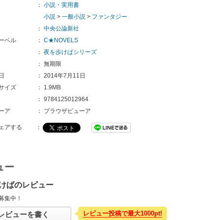
：
小説・実用書
小説
>
一般小説
>
ファンタジー
：
中央公論新社
ーベル
：
C★NOVELS
：
夜を歩けばシリーズ
：
無期限
日
：
2014年7月11日
サイズ
：
1.9MB
：
9784125012964
ーア
：
ブラウザビューア
ェアする
：
ュー
けばのレビュー
募集中！
レビュー投稿で最大1000pt!
レビューを書く