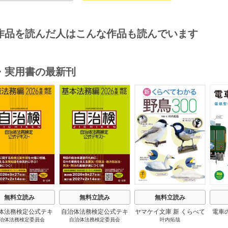
作品を読んだ人はこんな作品も読んでいます
・実用書の最新刊
s
無料立読み
無料立読み
無料立読み
体法務検定公式テキ
自治体法務検定公式テキ
ヤマケイ文庫 新 くらべて
電車
治体法務検定委員会
自治体法務検定委員会
叶内拓哉
 政策法務編 ２０
スト 基本法務編 ２０
わかる野鳥300 1巻