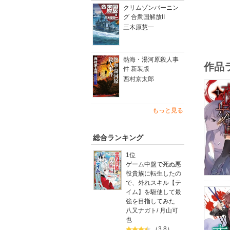
クリムゾンバーニン
グ 合衆国解放II
三木原慧一
熱海・湯河原殺人事
作品
件 新装版
西村京太郎
もっと見る
総合ランキング
1位
ゲーム中盤で死ぬ悪
役貴族に転生したの
で、外れスキル【テ
イム】を駆使して最
強を目指してみた
八又ナガト
/
月山可
也
（3.8）