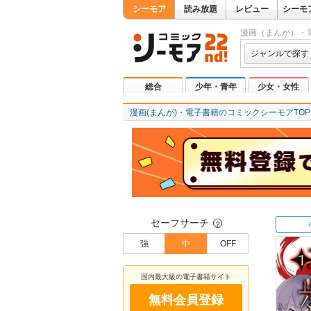
シーモア
読み放題
レビュー
シーモ
漫画（まんが）・
ジャンルで探す
総合
少年・青年
少女・女性
漫画(まんが)・電子書籍のコミックシーモアTOP
セーフサーチ
？
強
中
OFF
国内最大級の電子書籍サイト
無料会員登録