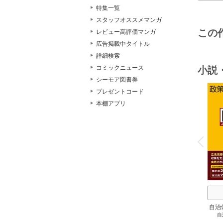
特集一覧
スタッフオススメマンガ
この
レビュー高評価マンガ
広告掲載中タイトル
詳細検索
コミックニュース
小説
シーモア図書券
プレゼントコード
本棚アプリ
o
v
P
r
e
i
u
自治
自
スト