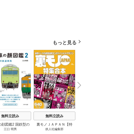
もっと見る
N
x
e
t
無料立読み
無料立読み
無料立読み
の顔図鑑2 国鉄型の
裏モノＪＡＰＡＮ【特
パナソニック コネクト
日本の
江口 明男
鉄人社編集部
上阪徹
鉄道車両 1巻
集】★超ボリューム版６
大企業をいかに変えるか
20