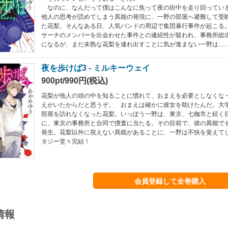
なのに、なんだって僕はこんなに焦って夜の街中を走り回ってい
他人の思考が読めてしまう異能の発現に、一野の部屋へ避難して受
た花梨。そんなある日、人気バンドの周辺で集団暴行事件が起こる
サーチのメンバーを出会わせた事件との連続性が疑われ、事務所総
になるが、まだ未熟な花梨を連れ出すことに気が進まない一野は…
夜を歩けば3 - ミルキーウェイ
900pt/990円(税込)
花梨が他人の頭の中を知ることに慣れて、おまえを必要としなくな
えがいたからだと思うぞ。 おまえは確かに彼女を助けたんだ。大
部屋を訪れなくなった花梨。いっぽう一野は、東京、七枷市と続く
に、東京の事務所と合同で捜査に当たる。その目前で、彼の異能で
発生。花梨以外に視えない異能があることに、一野は不快を覚えて
タジー堂々完結！
会員登録して全巻購入
情報