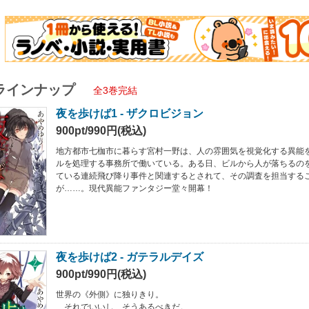
ラインナップ
全3巻完結
夜を歩けば1 - ザクロビジョン
900pt/990円(税込)
地方都市七枷市に暮らす宮村一野は、人の雰囲気を視覚化する異能
ルを処理する事務所で働いている。ある日、ビルから人が落ちるの
ている連続飛び降り事件と関連するとされて、その調査を担当する
が……。現代異能ファンタジー堂々開幕！
夜を歩けば2 - ガテラルデイズ
900pt/990円(税込)
世界の《外側》に独りきり。
それでいいし、そうあるべきだ。