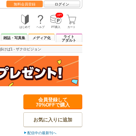
無料会員登録
ログイン
UP!
はじめて
ヘルプ
PT購入
カート
ライト
雑誌・写真集
メディア化
アダルト
歩けば1 - ザクロビジョン
会員登録して
70%OFFで購入
お気に入りに追加
配信中の最新刊へ