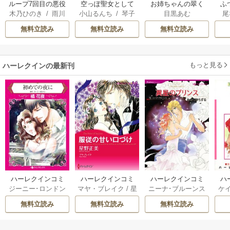
ループ7回目の悪役
空っぽ聖女として
お姉ちゃんの翠く
ふ
木乃ひのき
/
雨川
小山るんち
/
琴子
目黒あむ
尾
令嬢は、元敵国で
捨てられたはず
ん
は
透子
/
八美☆わん
自由気ままな花嫁
が、嫁ぎ先の皇帝
雛
無料立読み
無料立読み
無料立読み
生活を満喫する
陛下に溺愛されて
います
もっと見る
ハーレクインの最新刊
ハーレクインコミ
ハーレクインコミ
ハーレクインコミ
ハ
ジーニー･ロンドン
マヤ・ブレイク
/
星
ニーナ･ブルーンス
ケ
ックス セット 202
ックス セット 202
ックス セット 202
ック
/
橘花夜
/
メアリ
野正美
/
ヘレン･ブ
/
おおつきちずる
/
/
J
6年 vol.1064 1巻
6年 vol.1002 1巻
6年 vol.1063 1巻
6年
無料立読み
無料立読み
無料立読み
ー･ライアンズ
/
花
ルックス
/
のわきね
レベッカ･ヨーク
/
ス
牟礼サキ
/
サラ･モ
い
/
マーガレット･
稜敦水
/
ケイト･ハ
ル
ーガン
/
星合操
/
ア
ウェイ
/
一重夕子
ーディ
/
海野みつる
ザ