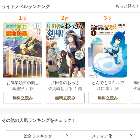
ン･ウィール
/
津寺
/
サラ･ウッド
もっと見る
/
流
ライトノベルランキング
里可子
水凛子
1
2
3
位
位
位
お気楽領主の楽し
片田舎のおっさ
とんでもスキルで
転
赤池宗
/
転
佐賀崎しげる
/
鍋
江口連
/
雅
伏
い領地防衛
ん、剣聖になる
異世界放浪メシ
島テツヒロ
～ただの田舎の剣
無料立読み
無料立読み
無料立読み
術師範だったの
に、大成した弟子
たちが俺を放って
その他の人気ランキングをチェック！
くれない件～
総合ランキング
メディア化