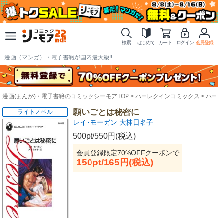
検索
はじめて
カート
ログイン
会員登録
漫画（マンガ）・電子書籍が国内最大級!!
漫画(まんが)・電子書籍のコミックシーモアTOP
ハーレクインコミックス
ハー
願いごとは秘密に
ライトノベル
レイ･モーガン
大林日名子
500pt/550円(税込)
会員登録限定70%OFFクーポンで
150pt/165円(税込)