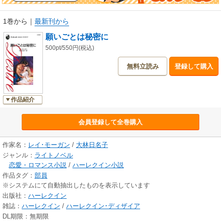
1巻から
｜
最新刊から
願いごとは秘密に
500pt/550円(税込)
無料立読み
登録して購入
作品紹介
会員登録して全巻購入
作家名：
レイ･モーガン
/
大林日名子
ジャンル：
ライトノベル
恋愛・ロマンス小説
/
ハーレクイン小説
作品タグ：
部員
※システムにて自動抽出したものを表示しています
出版社：
ハーレクイン
雑誌：
ハーレクイン
/
ハーレクイン･ディザイア
DL期限：無期限