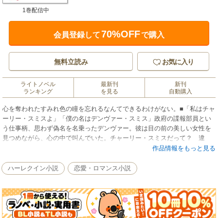
1巻配信中
70%OFF
会員登録して
で購入
無料立読み
お気に入り
ライトノベル
最新刊
新刊
ランキング
を見る
自動購入
心を奪われたすみれ色の瞳を忘れるなんてできるわけがない。■「私はチャ
ーリー・スミスよ」「僕の名はデンヴァー・スミス」政府の諜報部員とい
う仕事柄、思わず偽名を名乗ったデンヴァー。彼は目の前の美しい女性を
見つめながら、心の中で叫んでいた。チャーリー・スミスだって？ 違
う！彼女は、シャーライン・チャンドラーじゃないか。数年前、妹の卒業
作品情報をもっと見る
式でたった一度目が合ったきりの彼女。あれ以来、ずっと心に焼きついて
いるすみれ色の瞳を、僕が絶対に見間違えるはずはない。信じられない。
ハーレクイン小説
恋愛・ロマンス小説
今や彼女はすっかり大人の女性に成長して、手を伸ばせばたやすく抱き締
められる場所にいる。これは何かの罠なのか？でなければ上流階級のお嬢
様のシャーラインが、なぜこんな田舎町に隠れ住んでいるんだ！