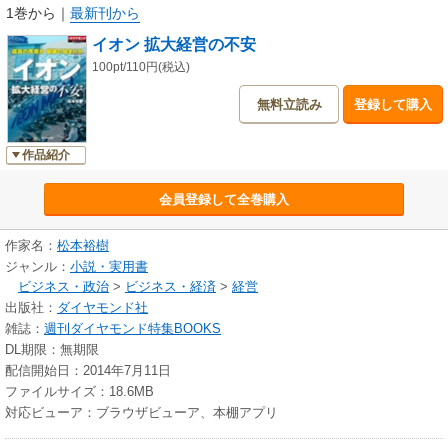
1巻から
｜
最新刊から
イオン 拡大経営の不安
100pt/110円(税込)
無料立読み
登録して購入
作品紹介
会員登録して全巻購入
作家名：
松本裕樹
ジャンル：
小説・実用書
ビジネス・政治
>
ビジネス・経済
>
経営
出版社：
ダイヤモンド社
雑誌：
週刊ダイヤモンド特集BOOKS
DL期限：無期限
配信開始日：2014年7月11日
ファイルサイズ：18.6MB
対応ビューア：ブラウザビューア、本棚アプリ