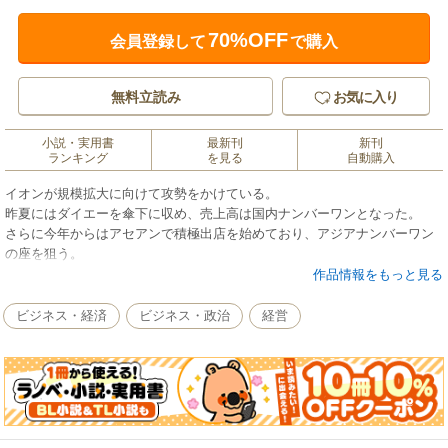
70%OFF
会員登録して
で購入
無料立読み
お気に入り
小説・実用書
最新刊
新刊
ランキング
を見る
自動購入
イオンが規模拡大に向けて攻勢をかけている。
昨夏にはダイエーを傘下に収め、売上高は国内ナンバーワンとなった。
さらに今年からはアセアンで積極出店を始めており、アジアナンバーワン
の座を狙う。
だが、拡大経営には危うさも潜んでいる。
作品情報をもっと見る
『週刊ダイヤモンド』（2014年3月15日号）の第2特集を電子化したもので
ビジネス・経済
ビジネス・政治
経営
す。
雑誌のほかのコンテンツは含まれません。