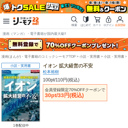
検索
はじめて
カート
ログイン
会員登録
漫画（マンガ）・電子書籍が国内最大級!!
漫画(まんが)・電子書籍のコミックシーモアTOP
小説・実用書
小説・実用書
イオン 拡大経営の不安
小説・実用書
松本裕樹
100pt/110円(税込)
会員登録限定70%OFFクーポンで
30pt/33円(税込)
1巻配信中