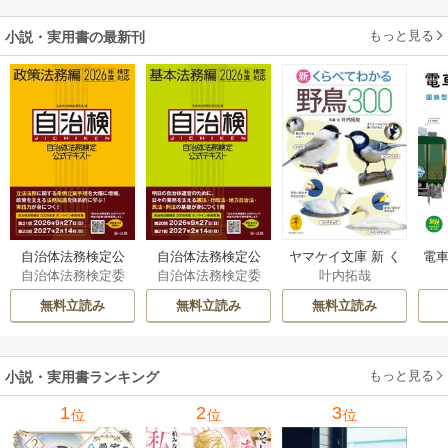
もっと見る
小説・実用書の最新刊
自治体法務検定公
自治体法務検定公
ヤマケイ文庫 新 く
電車
自治体法務検定委
自治体法務検定委
叶内拓哉
式テキスト 政策
式テキスト 基本
らべてわかる野鳥3
型
員会
員会
法務編 ２０２６
法務編 ２０２６
00 1巻
無料立読み
無料立読み
無料立読み
年度検定対応 1巻
年度検定対応 1巻
もっと見る
小説・実用書ランキング
1
2
3
位
位
位