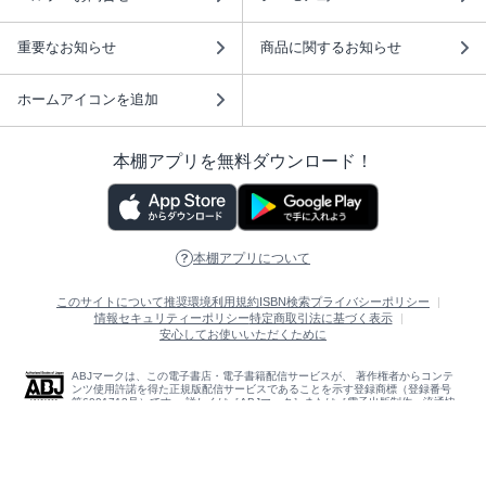
重要なお知らせ
商品に関するお知らせ
ホームアイコンを追加
本棚アプリを無料ダウンロード！
本棚アプリについて
このサイトについて
推奨環境
利用規約
ISBN検索
プライバシーポリシー
情報セキュリティーポリシー
特定商取引法に基づく表示
安心してお使いいただくために
ABJマークは、この電子書店・電子書籍配信サービスが、 著作権者からコンテ
ンツ使用許諾を得た正規版配信サービスであることを示す登録商標（登録番号
第6091713号）です。 詳しくは［ABJマーク］または［電子出版制作・流通協
議会］で検索してください。
(C)NTTソルマーレ