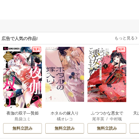
もっと見る
広告で人気の作品!
無料
無料
夜伽の双子―贄姫
ホタルの嫁入り
ふつつかな悪女で
天
島袋ユミ
橘オレコ
尾羊英
/
中村颯
は二人の王子に愛
はございますが ～
希
/
ゆき哉
される―
雛宮蝶鼠とりかえ
無料立読み
無料立読み
無料立読み
伝～