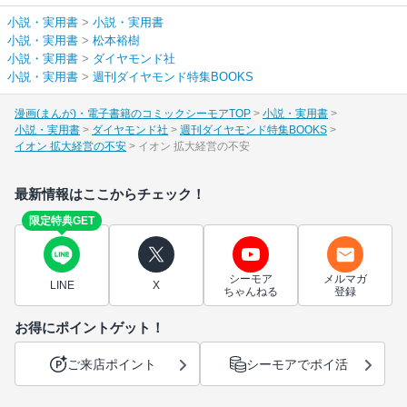
小説・実用書
>
小説・実用書
小説・実用書
>
松本裕樹
小説・実用書
>
ダイヤモンド社
小説・実用書
>
週刊ダイヤモンド特集BOOKS
漫画(まんが)・電子書籍のコミックシーモアTOP
小説・実用書
小説・実用書
ダイヤモンド社
週刊ダイヤモンド特集BOOKS
イオン 拡大経営の不安
イオン 拡大経営の不安
最新情報はここからチェック！
限定特典GET
シーモア
メルマガ
LINE
X
ちゃんねる
登録
お得にポイントゲット！
ご来店ポイント
シーモアでポイ活