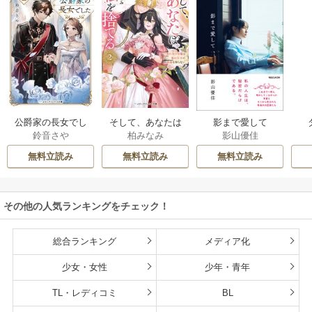
公爵家の長女でし
そして、あなたは
影まで愛して
鈴音さや
柏みなみ
影山優佳
た
私を捨てる
無料立読み
無料立読み
無料立読み
その他の人気ランキングをチェック！
総合ランキング
メディア化
少女・女性
少年・青年
TL・レディコミ
BL