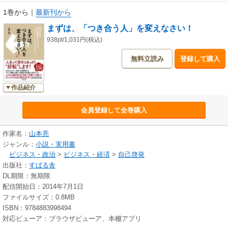
1巻から
｜
最新刊から
まずは、「つき合う人」を変えなさい！
938pt/1,031円(税込)
無料立読み
登録して購入
作品紹介
会員登録して全巻購入
作家名：
山本亮
ジャンル：
小説・実用書
ビジネス・政治
>
ビジネス・経済
>
自己啓発
出版社：
すばる舎
DL期限：無期限
配信開始日：2014年7月1日
ファイルサイズ：0.8MB
ISBN：9784883998494
対応ビューア：ブラウザビューア、本棚アプリ