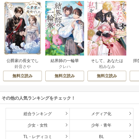
公爵家の長女でし
結界師の一輪華
そして、あなたは
拝
鈴音さや
クレハ
柏みなみ
た
私を捨てる
様
無料立読み
無料立読み
無料立読み
その他の人気ランキングをチェック！
総合ランキング
メディア化
少女・女性
少年・青年
TL・レディコミ
BL