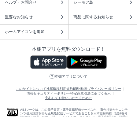
ヘルプ・お問合せ
シーモア島
重要なお知らせ
商品に関するお知らせ
ホームアイコンを追加
本棚アプリを無料ダウンロード！
本棚アプリについて
このサイトについて
推奨環境
利用規約
ISBN検索
プライバシーポリシー
情報セキュリティーポリシー
特定商取引法に基づく表示
安心してお使いいただくために
ABJマークは、この電子書店・電子書籍配信サービスが、 著作権者からコンテ
ンツ使用許諾を得た正規版配信サービスであることを示す登録商標（登録番号
第6091713号）です。 詳しくは［ABJマーク］または［電子出版制作・流通協
議会］で検索してください。
(C)NTTソルマーレ