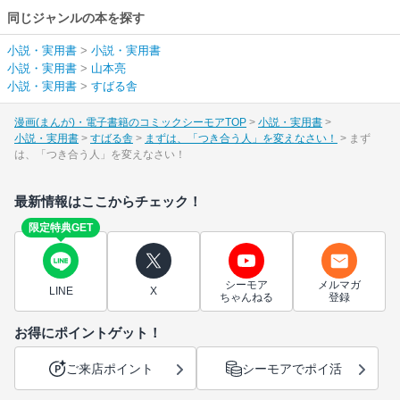
同じジャンルの本を探す
小説・実用書
>
小説・実用書
小説・実用書
>
山本亮
小説・実用書
>
すばる舎
漫画(まんが)・電子書籍のコミックシーモアTOP
小説・実用書
小説・実用書
すばる舎
まずは、「つき合う人」を変えなさい！
まず
は、「つき合う人」を変えなさい！
最新情報はここからチェック！
限定特典GET
シーモア
メルマガ
LINE
X
ちゃんねる
登録
お得にポイントゲット！
ご来店ポイント
シーモアでポイ活