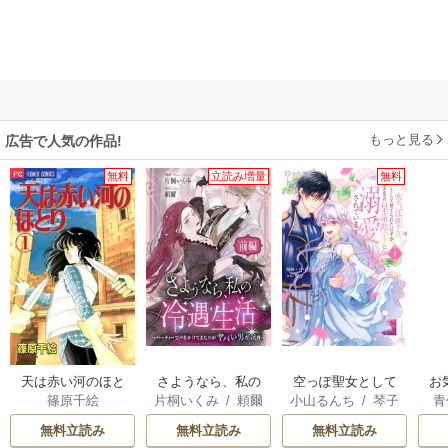
もっと見る
広告で人気の作品!
無料
立読み増量
無料
天は赤い河のほと
さようなら、私の
空っぽ聖女として
お
篠原千絵
片桐いくみ
/
頼爾
小山るんち
/
琴子
青
り
冷遇生活 ～パーテ
捨てられたはず
ィーで声をかけて
が、嫁ぎ先の皇帝
無料立読み
無料立読み
無料立読み
きたのがヤバい男
陛下に溺愛されて