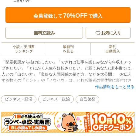
1巻配信中
70%OFF
会員登録して
で購入
無料立読み
お気に入り
小説・実用書
最新刊
新刊
ランキング
を見る
自動購入
「閉塞状態から抜け出したい」「できれば仕事を楽しみながら年収もアッ
プさせたい」「とにかく人生を好転させたい」と願うあなたに!!本書では、
人との「出会い方」「良好な人間関係の築き方」などを大公開！ お伝え
する数々の「ヒント」や「ノウハウ」は、どれも筆者の実体験に裏付けさ
れたものばかり。本書を読めば「お金」「仕事」「人脈」にびっくりする
作品情報をもっと見る
ほど恵まれます！
ビジネス・経済
ビジネス・政治
自己啓発