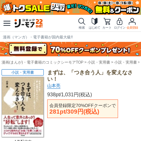
検索
はじめて
カート
ログイン
会員登録
漫画（マンガ）・電子書籍が国内最大級!!
漫画(まんが)・電子書籍のコミックシーモアTOP
小説・実用書
小説・実用書
まずは、「つき合う人」を変えなさ
小説・実用書
い！
山本亮
938pt/1,031円(税込)
会員登録限定70%OFFクーポンで
281pt/309円(税込)