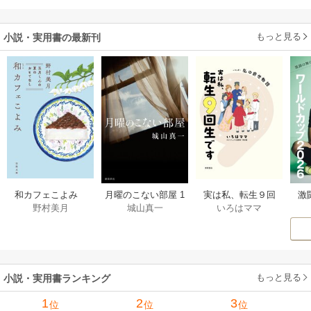
だった件
います
もっと見る
小説・実用書の最新刊
激
和カフェこよみ
月曜のこない部屋 1
実は私、転生９回
野村美月
城山真一
いろはママ
前
五月くんの夏のお
巻
生です マンガ
ー
もてなし 1巻
私の前世物語 1巻
もっと見る
小説・実用書ランキング
1
2
3
位
位
位