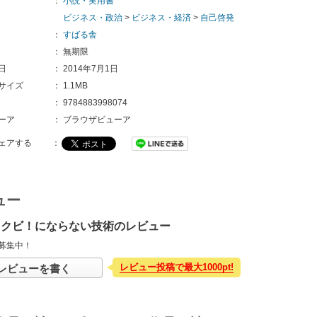
：
小説・実用書
ビジネス・政治
>
ビジネス・経済
>
自己啓発
：
すばる舎
：
無期限
日
：
2014年7月1日
サイズ
：
1.1MB
：
9784883998074
ーア
：
ブラウザビューア
ェアする
：
ュー
 クビ！にならない技術のレビュー
募集中！
レビュー投稿で最大1000pt!
レビューを書く