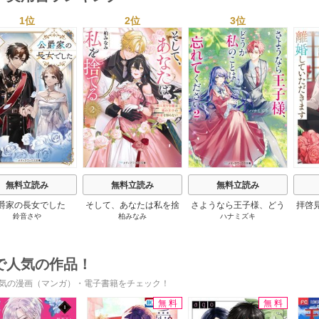
1位
2位
3位
s
無料立読み
無料立読み
無料立読み
爵家の長女でした
そして、あなたは私を捨
さようなら王子様、どう
拝啓
鈴音さや
柏みなみ
ハナミズキ
てる
か私のことは忘れてくだ
婚
さい
で人気の作品！
気の漫画（マンガ）・電子書籍をチェック！
無料
無料