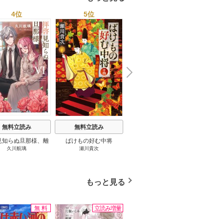
4位
5位
6位
N
x
e
t
無料立読み
無料立読み
無料立読み
見知らぬ旦那様、離
ばけもの好む中将
影まで愛して
結
久川航璃
瀬川貴次
影山優佳
していただきます
もっと見る
無料
立読み増量
無料