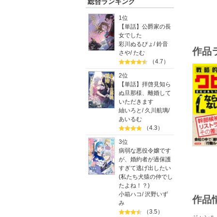
総合ランキング
1位
【単話】公爵家の長
女でした
彩川ぬるぴょ
/
鈴音
作品
さや
/
たむ
（4.7）
2位
【単話】拝啓見知ら
ぬ旦那様、離婚して
いただきます
紬いろと
/
久川航璃
/
あいるむ
（4.3）
3位
病弱な悪役令嬢です
が、婚約者が過保護
すぎて逃げ出したい
(私たち犬猿の仲でし
たよね！？)
小箱ハコ
/
沢野いず
作品
み
（3.5）