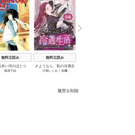
N
x
e
t
無料立読み
無料立読み
無料立読み
は赤い河のほとり
さようなら、私の冷遇生
罪と罰のスピカ
ふつつ
篠原千絵
片桐いくみ
/
頼爾
井龍一
/
瀬尾知汐
尾羊英
活 ～パーティーで声をか
います
けてきたのがヤバい男だ
った件
履歴を削除