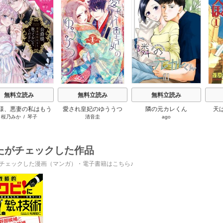
s
無料立読み
無料立読み
無料立読み
様、悪妻の私はもう
愛され皇妃のゆううつ
隣の元カレくん
天
桜乃みか
/
琴子
清音圭
ago
っておいてください
たがチェックした作品
チェックした漫画（マンガ）・電子書籍はこちら♪