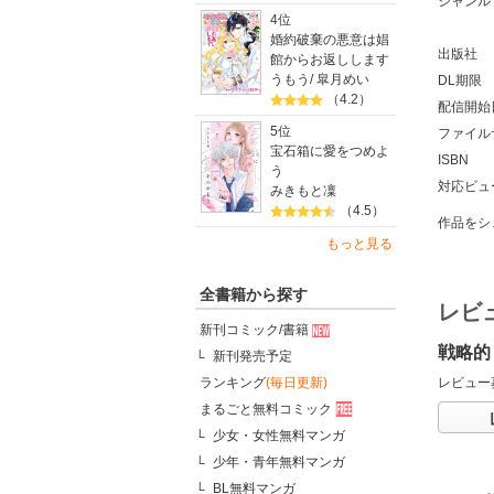
ジャンル
4位
婚約破棄の悪意は娼
出版社
館からお返しします
うもう
/
皐月めい
DL期限
（4.2）
配信開始
5位
ファイル
宝石箱に愛をつめよ
ISBN
う
対応ビュ
みきもと凜
（4.5）
作品をシ
もっと見る
全書籍から探す
レビ
新刊コミック/書籍
戦略的
新刊発売予定
レビュー
ランキング
(毎日更新)
まるごと無料コミック
少女・女性無料マンガ
少年・青年無料マンガ
BL無料マンガ