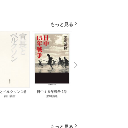
もっと見る
N
x
e
t
とベルクソン 1巻
日中１５年戦争 1巻
無料立読み
前田英樹
黒羽清隆
向島物語 1巻
便り屋
小杉健治
もっと見る