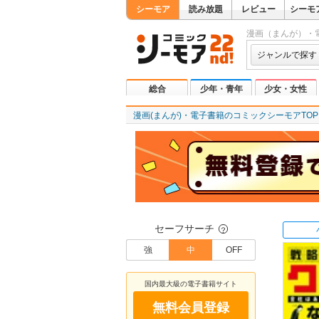
シーモア
読み放題
レビュー
シーモ
漫画（まんが）・
ジャンルで探す
総合
少年・青年
少女・女性
漫画(まんが)・電子書籍のコミックシーモアTOP
セーフサーチ
？
強
中
OFF
国内最大級の電子書籍サイト
無料会員登録