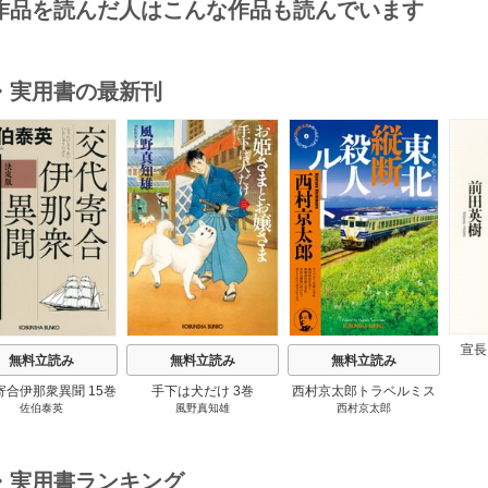
作品を読んだ人はこんな作品も読んでいます
・実用書の最新刊
s
宣長
無料立読み
無料立読み
無料立読み
寄合伊那衆異聞 15巻
手下は犬だけ 3巻
西村京太郎トラベルミス
佐伯泰英
風野真知雄
西村京太郎
テリー・セレクション 2
巻
・実用書ランキング