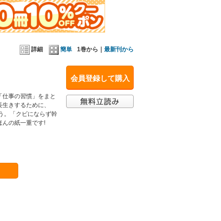
詳細
簡単
1巻から｜
最新刊から
会員登録して購入
「仕事の習慣」をまと
長生きするために、
う。「クビにならず幹
んの紙一重です!