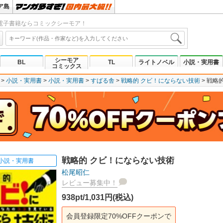
ア島
電子書籍ならコミックシーモア！
シーモア
BL
TL
ライトノベル
小説・実用書
コミックス
小説・実用書
小説・実用書
すばる舎
戦略的 クビ！にならない技術
戦略
戦略的 クビ！にならない技術
小説・実用書
松尾昭仁
レビュー募集中！
938pt/1,031円(税込)
会員登録限定70%OFFクーポンで