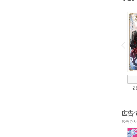
o
v
P
r
e
i
u
公
広告
広告で人