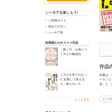
シーモアを楽しもう!
ご利用ガイド
初めての方へ
シーモア島
松尾昭仁のオススメ作品
「稼ぐ力」が身につ
く大人の勉強法
作品
１万人を見てわかっ
本書は、
た 起業して食える
ーマンと
人・食えない人
員」と「
ビジ
もっと見る