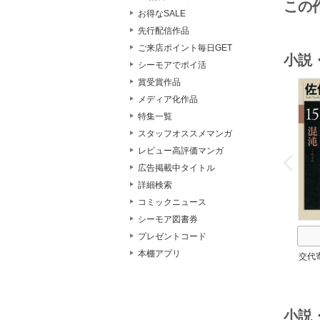
この
お得なSALE
先行配信作品
ご来店ポイント毎日GET
小説
シーモアでポイ活
賞受賞作品
メディア化作品
特集一覧
スタッフオススメマンガ
o
レビュー高評価マンガ
v
P
r
e
i
u
広告掲載中タイトル
詳細検索
コミックニュース
シーモア図書券
プレゼントコード
本棚アプリ
交代
小説