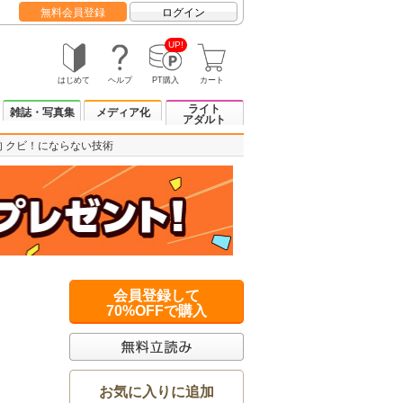
無料会員登録
ログイン
UP!
はじめて
ヘルプ
PT購入
カート
ライト
雑誌・写真集
メディア化
アダルト
的 クビ！にならない技術
会員登録して
70%OFFで購入
お気に入りに追加