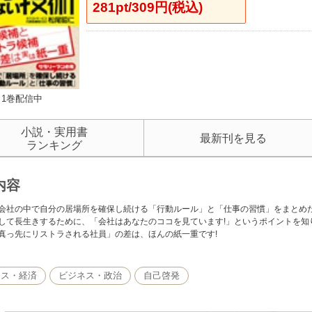
281pt/309円(税込)
1巻配信中
小説・実用書
最新刊を見る
ランキング
内容
会社の中で自分の居場所を確保し続ける「行動ルール」と「仕事の習慣」をまとめ
して長生きするために、「会社はあなたのココを見ています!」というポイントを知
真っ先にリストラされる社員」の差は、ほんの紙一重です!
ネス・経済
ビジネス・政治
自己啓発