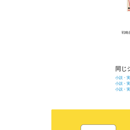
戦略
同じ
小説・
小説・
小説・