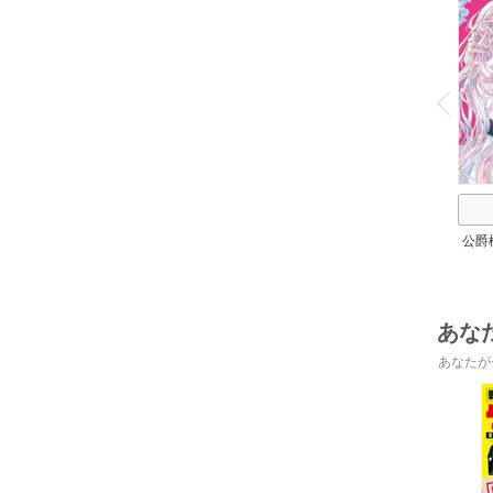
o
v
P
r
e
i
u
公爵
放
あな
あなたが