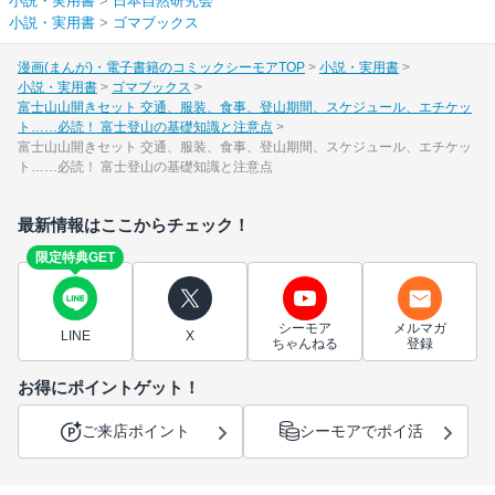
小説・実用書
>
日本自然研究会
小説・実用書
>
ゴマブックス
漫画(まんが)・電子書籍のコミックシーモアTOP
小説・実用書
小説・実用書
ゴマブックス
富士山山開きセット 交通、服装、食事、登山期間、スケジュール、エチケッ
ト……必読！ 富士登山の基礎知識と注意点
富士山山開きセット 交通、服装、食事、登山期間、スケジュール、エチケッ
ト……必読！ 富士登山の基礎知識と注意点
最新情報はここからチェック！
限定特典GET
シーモア
メルマガ
LINE
X
ちゃんねる
登録
お得にポイントゲット！
ご来店ポイント
シーモアでポイ活