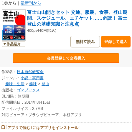
1巻から
｜
最新刊から
富士山山開きセット 交通、服装、食事、登山期
間、スケジュール、エチケット……必読！ 富士
登山の基礎知識と注意点
400pt/440円(税込)
無料立読み
登録して購入
作品紹介
会員登録して全巻購入
作家名：
日本自然研究会
ジャンル：
小説・実用書
趣味・生活
>
趣味
>
登山
出版社：
ゴマブックス
DL期限：無期限
配信開始日：2014年8月15日
ファイルサイズ：2.7MB
対応ビューア：ブラウザビューア、本棚アプリ
｢アプリで読む｣にはアプリをインストール!