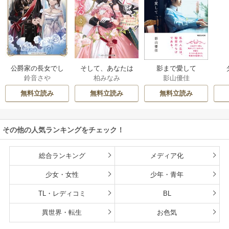
公爵家の長女でし
そして、あなたは
影まで愛して
鈴音さや
柏みなみ
影山優佳
た
私を捨てる
無料立読み
無料立読み
無料立読み
その他の人気ランキングをチェック！
総合ランキング
メディア化
少女・女性
少年・青年
TL・レディコミ
BL
異世界・転生
お色気