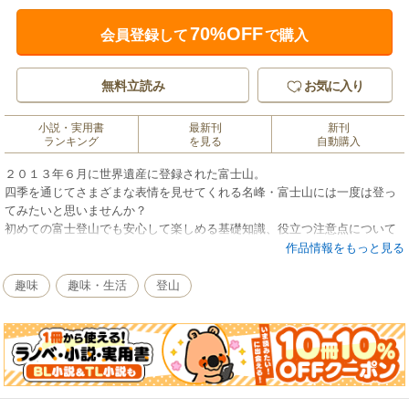
70%OFF
会員登録して
で購入
無料立読み
お気に入り
小説・実用書
最新刊
新刊
ランキング
を見る
自動購入
２０１３年６月に世界遺産に登録された富士山。
四季を通じてさまざまな表情を見せてくれる名峰・富士山には一度は登っ
てみたいと思いませんか？
初めての富士登山でも安心して楽しめる基礎知識、役立つ注意点について
のおトクなセット版！
作品情報をもっと見る
趣味
趣味・生活
登山