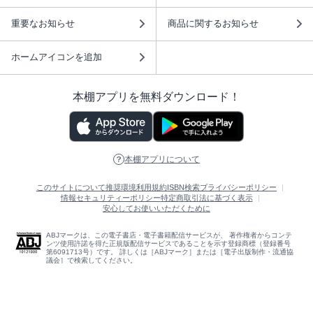
重要なお知らせ
商品に関するお知らせ
ホームアイコンを追加
本棚アプリを無料ダウンロード！
本棚アプリについて
このサイトについて
推奨環境
利用規約
ISBN検索
プライバシーポリシー
情報セキュリティーポリシー
特定商取引法に基づく表示
安心してお使いいただくために
ABJマークは、この電子書店・電子書籍配信サービスが、 著作権者からコンテ
ンツ使用許諾を得た正規版配信サービスであることを示す登録商標（登録番号
第6091713号）です。 詳しくは［ABJマーク］または［電子出版制作・流通協
議会］で検索してください。
(C)NTTソルマーレ