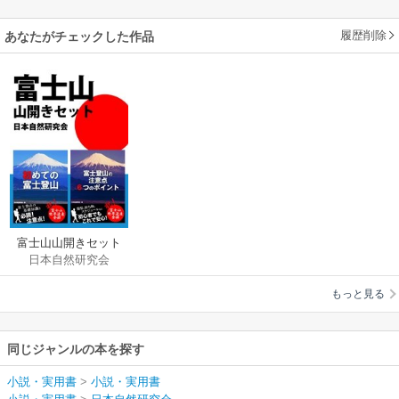
履歴削除
あなたがチェックした作品
富士山山開きセット
日本自然研究会
交通、服装、食事、
登山期間、スケジュ
もっと見る
ール、エチケッ
ト……必読！ 富士登
山の基礎知識と注意
同じジャンルの本を探す
点
小説・実用書
>
小説・実用書