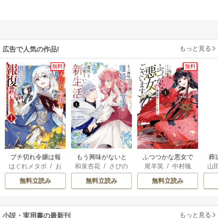
もっと見る
広告で人気の作品!
無料
無料
ブチ切れ令嬢は報
もう興味がないと
ふつつかな悪女で
葬
はぐれメタボ
/
お
和泉杏花
/
さびの
尾羊英
/
中村颯
山
復を誓いました。
離婚された令嬢の
はございますが ～
おのいも
/
昌未
ぶち
希
/
ゆき哉
意外と楽しい新生
雛宮蝶鼠とりかえ
無料立読み
無料立読み
無料立読み
活
伝～
もっと見る
小説・実用書の最新刊