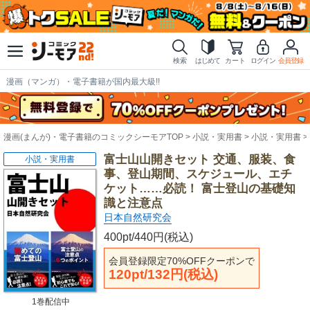
検索
はじめて
カート
ログイン
会員登録
漫画（マンガ）・電子書籍が国内最大級!!
漫画(まんが)・電子書籍のコミックシーモアTOP
小説・実用書
小説・実用書
富士山山開きセット 交通、服装、食
小説・実用書
事、登山期間、スケジュール、エチ
ケット……必読！ 富士登山の基礎知
識と注意点
日本自然研究会
400pt/440円(税込)
会員登録限定70%OFFクーポンで
120pt/132円(税込)
1巻配信中