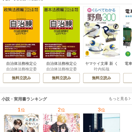
自治体法務検定公
自治体法務検定公
ヤマケイ文庫 新 く
電車
自治体法務検定委
自治体法務検定委
叶内拓哉
式テキスト 政策
式テキスト 基本
らべてわかる野鳥3
型
員会
員会
法務編 ２０２６
法務編 ２０２６
00 1巻
無料立読み
無料立読み
無料立読み
年度検定対応 1巻
年度検定対応 1巻
もっと見る
小説・実用書ランキング
1
2
3
位
位
位