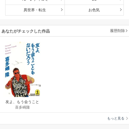
異世界・転生
お色気
履歴削除
あなたがチェックした作品
友よ、もう会うこと
喜多嶋隆
もないだろう
もっと見る