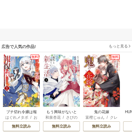
もっと見る
広告で人気の作品!
無料
無料
ブチ切れ令嬢は報
もう興味がないと
鬼の花嫁
HU
はぐれメタボ
/
お
和泉杏花
/
さびの
富樫じゅん
/
クレ
復を誓いました。
離婚された令嬢の
おのいも
/
昌未
ぶち
ハ
意外と楽しい新生
無料立読み
無料立読み
無料立読み
活