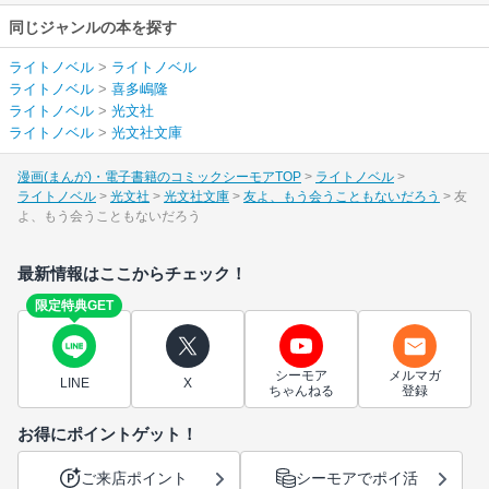
同じジャンルの本を探す
ライトノベル
>
ライトノベル
ライトノベル
>
喜多嶋隆
ライトノベル
>
光文社
ライトノベル
>
光文社文庫
漫画(まんが)・電子書籍のコミックシーモアTOP
ライトノベル
ライトノベル
光文社
光文社文庫
友よ、もう会うこともないだろう
友
よ、もう会うこともないだろう
最新情報はここからチェック！
限定特典GET
シーモア
メルマガ
LINE
X
ちゃんねる
登録
お得にポイントゲット！
ご来店ポイント
シーモアでポイ活