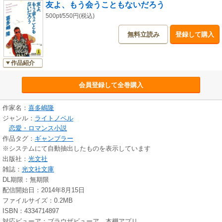
友よ、もう会うこともないだろう
500pt/550円(税込)
無料立読み
登録して購入
作品紹介
会員登録して全巻購入
作家名：
喜多嶋隆
ジャンル：
ライトノベル
恋愛・ロマンス小説
作品タグ：
ギャンブラー
※システムにて自動抽出したものを表示しています
出版社：
光文社
雑誌：
光文社文庫
DL期限：無期限
配信開始日：2014年8月15日
ファイルサイズ：0.2MB
ISBN：4334714897
対応ビューア：ブラウザビューア、本棚アプリ