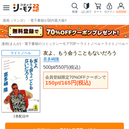
検索
はじめて
カート
ログイン
会員登録
漫画（マンガ）・電子書籍が国内最大級!!
漫画(まんが)・電子書籍のコミックシーモアTOP
ライトノベル
ライトノベル
友よ、もう会うこともないだろう
ライトノベル
喜多嶋隆
500pt/550円(税込)
会員登録限定70%OFFクーポンで
150pt/165円(税込)
1巻配信中