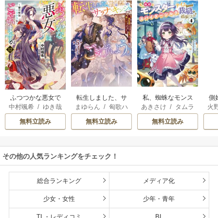
転生しました、サ
私、蜘蛛なモンス
側
ふつつかな悪女で
まゆらん
/
匈歌ハ
あきさけ
/
タムラ
火
中村颯希
/
ゆき哉
ラナ・キンジェで
ターをテイムした
はございますが
トリ
ヨウ
す。ごきげんよ
ので、スパイダー
無料立読み
無料立読み
無料立読み
う。
シルクで裁縫を頑
張ります
その他の人気ランキングをチェック！
総合ランキング
メディア化
少女・女性
少年・青年
TL・レディコミ
BL