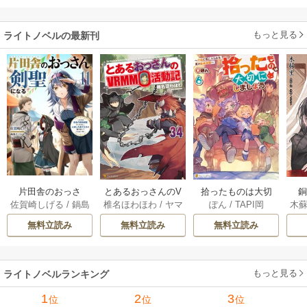
もっと見る
ライトノベルの最新刊
片田舎のおっさ
とあるおっさんのV
拾ったものは大切
木
佐賀崎しげる
/
鍋島
椎名ほわほわ
/
ヤマ
ぽん
/
TAPI岡
ん、剣聖になる
RMMO活動記 34巻
にしましょう ～子
テツヒロ
ーダ
～ただの田舎の剣
狼に気に入られた
無料立読み
無料立読み
無料立読み
術師範だったの
男の転移物語～ 6巻
に、大成した弟子
たちが俺を放って
もっと見る
ライトノベルランキング
くれない件～ 11巻
1
2
3
位
位
位