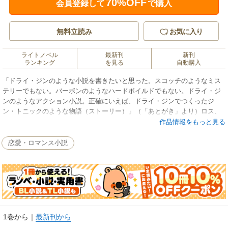
70%OFF
会員登録して
で購入
無料立読み
お気に入り
ライトノベル
最新刊
新刊
ランキング
を見る
自動購入
「ドライ・ジンのような小説を書きたいと思った。スコッチのようなミス
テリーでもない。バーボンのようなハードボイルドでもない。ドライ・ジ
ンのようなアクション小説。正確にいえば、ドライ・ジンでつくったジ
ン・トニックのような物語（ストーリー）」（「あとがき」より）ロス、
カリブ、ハワイ、グアム……、強敵との一期一会の勝負を求める青年ギャ
作品情報をもっと見る
ンブラーの旅！（『プール・バーで待っている』改題）
恋愛・ロマンス小説
1巻から
｜
最新刊から