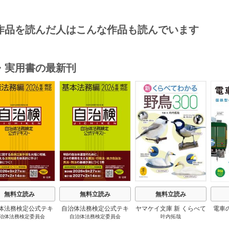
作品を読んだ人はこんな作品も読んでいます
・実用書の最新刊
s
無料立読み
無料立読み
無料立読み
体法務検定公式テキ
自治体法務検定公式テキ
ヤマケイ文庫 新 くらべて
電車
治体法務検定委員会
自治体法務検定委員会
叶内拓哉
 政策法務編 ２０
スト 基本法務編 ２０
わかる野鳥300 1巻
６年度検定対応 1巻
２６年度検定対応 1巻