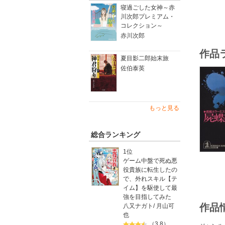
寝過ごした女神～赤
川次郎プレミアム・
コレクション～
赤川次郎
作品
夏目影二郎始末旅
佐伯泰英
もっと見る
総合ランキング
1位
ゲーム中盤で死ぬ悪
役貴族に転生したの
で、外れスキル【テ
イム】を駆使して最
強を目指してみた
作品
八又ナガト
/
月山可
也
（3.8）