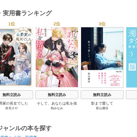
・実用書ランキング
1位
2位
3位
s
無料立読み
無料立読み
無料立読み
爵家の長女でした
そして、あなたは私を捨
影まで愛して
鈴音さや
柏みなみ
影山優佳
てる
ジャンルの本を探す