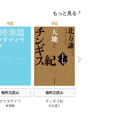
国４７都道府県を代表す
る最高のフーゾク★エロ
もっと見る
トレンド年間ベスト★お
っさん５０人の体験から
4位
5位
6位
学ぶ★夢のようなエロい
楽園３０ 1巻
N
x
e
t
無料立読み
無料立読み
無料立読み
ダクダデイラ
チンギス紀
東京バンドワゴン
B-PR
餅屋蛾
北方謙三
小路幸也
Ｂ
ジャラ
ディ 
ブック