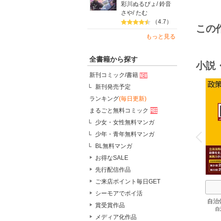
彩川ぬるぴょ
/
鈴音
さや
/
たむ
（4.7）
この
もっと見る
全書籍から探す
小説
新刊コミック/書籍
新刊発売予定
ランキング
(毎日更新)
まるごと無料コミック
少女・女性無料マンガ
o
v
少年・青年無料マンガ
P
r
e
i
u
BL無料マンガ
お得なSALE
先行配信作品
ご来店ポイント毎日GET
シーモアでポイ活
自治
賞受賞作品
自
スト
メディア化作品
２