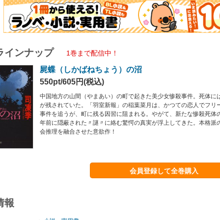
ラインナップ
1巻まで配信中！
屍蝶（しかばねちょう）の沼
550pt/605円(税込)
中国地方の山間（やまあい）の町で起きた美少女惨殺事件。死体に
が残されていた。「羽室新報」の稲葉菜月は、かつての恋人でフリ
事件を追うが、町に残る因習に阻まれる。やがて、新たな惨殺死体
年前に隠蔽された〃謎〃に絡む驚愕の真実が浮上してきた。本格派
会推理を融合させた意欲作！
会員登録して全巻購入
情報