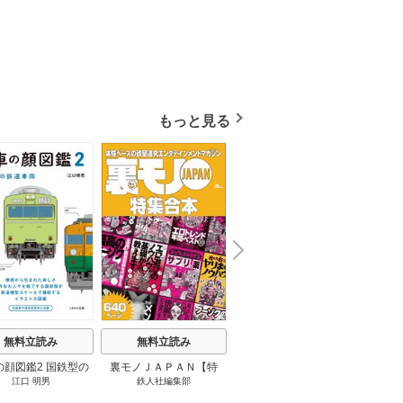
もっと見る
N
x
e
t
無料立読み
無料立読み
無料立読み
の顔図鑑2 国鉄型の
裏モノＪＡＰＡＮ【特
パナソニック コネクト
日本の
江口 明男
鉄人社編集部
上阪徹
鉄道車両 1巻
集】★超ボリューム版６
大企業をいかに変えるか
20
４０ページ★１２冊★全
1巻