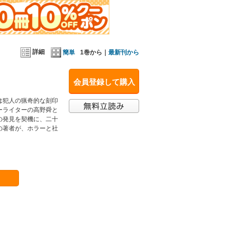
詳細
簡単
1巻から｜
最新刊から
会員登録して購入
は犯人の猟奇的な刻印
ーライターの高野舜と
の発見を契機に、二十
の著者が、ホラーと社