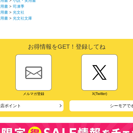
実用書
>
小説・実用書
実用書
>
司凍季
実用書
>
光文社
実用書
>
光文社文庫
お得情報をGET！登録してね
メルマガ登録
X(Twitter)
来店ポイント
シーモアで