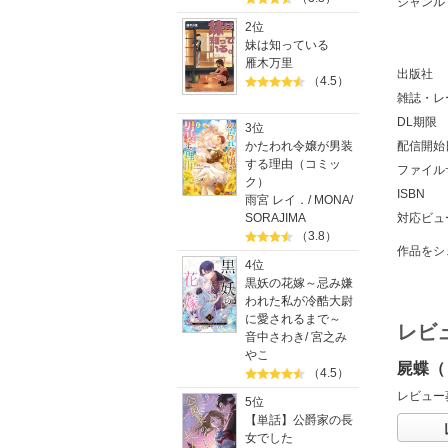
ジャンル
2位
妹は知っている
雁木万里
出版社
（4.5）
雑誌・レ
DL期限
3位
かたわれ令嬢が男装
配信開始
する理由（コミッ
ファイル
ク）
ISBN
雨宮 レイ．
/
MONA
/
SORAJIMA
対応ビュ
（3.8）
作品をシ
4位
黒妖の花嫁～忌み嫌
われた私が冷酷大尉
に愛されるまで～
レビ
音中さわき
/
宮之み
やこ
屍蝶（
（4.5）
レビュー
5位
【単話】公爵家の長
女でした