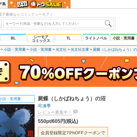
ア島
電子書籍ならコミックシーモア！
シーモア
BL
TL
ライトノベル
小説・実用書
コミックス
小説・実用書
小説・実用書
光文社
光文社文庫
屍蝶（しかばねちょう）の
屍蝶（しかばねちょう）の沼
小説・実用書
司凍季
レビュー募集中！
550pt/605円(税込)
会員登録限定70%OFFクーポンで