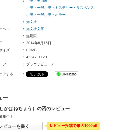
：
小説・実用書
小説
>
一般小説
>
ミステリー・サスペンス
小説
>
一般小説
>
ホラー
：
光文社
ーベル
：
光文社文庫
：
無期限
日
：
2014年8月15日
サイズ
：
0.2MB
：
4334731120
ーア
：
ブラウザビューア
ェアする
：
ュー
しかばねちょう）の沼のレビュー
募集中！
レビュー投稿で最大1000pt!
レビューを書く