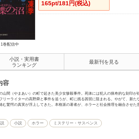
165pt/181円(税込)
1巻配信中
小説・実用書
最新刊を見る
ランキング
内容
の山間（やまあい）の町で起きた美少女惨殺事件。死体には犯人の猟奇的な刻印が
フリーライターの高野舜と事件を追うが、町に残る因習に阻まれる。やがて、新た
絡む驚愕の真実が浮上してきた。本格派の著者が、ホラーと社会推理を融合させた
小説
小説
ホラー
ミステリー・サスペンス