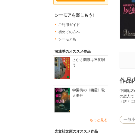
シーモアを楽しもう!
ご利用ガイド
初めての方へ
シーモア島
司凍季のオススメ作品
さかさ髑髏は三度唄
う
作品
学園街の〈幽霊〉殺
中国地方
人事件
の恋人で
〃謎〃に
一般
もっと見る
光文社文庫のオススメ作品