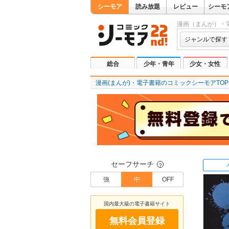
シーモア
読み放題
レビュー
シーモ
漫画（まんが）・
ジャンルで探す
総合
少年・青年
少女・女性
漫画(まんが)・電子書籍のコミックシーモアTOP
セーフサーチ
？
強
中
OFF
国内最大級の電子書籍サイト
無料会員登録