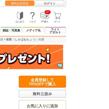
無料会員登録
ログイン
UP!
はじめて
ヘルプ
PT購入
カート
ライト
雑誌・写真集
メディア化
アダルト
沼
屍蝶（しかばねちょう）の沼
会員登録して
70%OFFで購入
お気に入りに追加