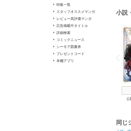
特集一覧
小説
スタッフオススメマンガ
レビュー高評価マンガ
広告掲載中タイトル
詳細検索
コミックニュース
シーモア図書券
o
v
プレゼントコード
P
r
e
i
u
本棚アプリ
公
同じ