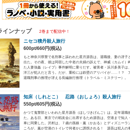
ラインナップ
2巻まで配信中！
ニセコ積丹殺人旅行
600pt/660円(税込)
もと神奈川県警で名刑事と謳われた星月源吾は、退職後、妻の冴子
出た。その夜、彼は同宿した中老の夫婦の訴えで、神威（カムイ）
た人妻強姦（レイプ）事件解明に乗りだす。被害者・浜川多美子は
洋三が犯人だと言う。だが、重松には鉄壁のアリバイが……！？ 
退職刑事の推理が冴える長編旅行推理（トラベル・ミステリー）。
知床（しれとこ） 忍路（おしょろ）殺人旅行
550pt/605円(税込)
かつて鬼警部といわれた星月源吾（ほしづきげんご）は、定年退職
た。ある日、東京での戦友会に出席するため源吾は、空港まで知人
車に同乗した。沢村は、７歳の孫娘・薫（かおる）とディズニーラ
ころが、薫が空港のトイレで何者かに誘拐される！ 源吾は犯人の