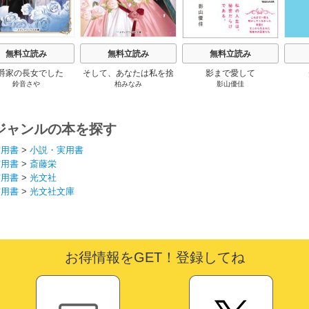
無料立読み
無料立読み
無料立読み
爵家の長女でした
そして、あなたは私を捨
影まで愛して
鈴音さや
柏みなみ
影山優佳
てる
ジャンルの本を探す
実用書
>
小説・実用書
実用書
>
斎藤栄
実用書
>
光文社
実用書
>
光文社文庫
お得情報をGET！登録してね