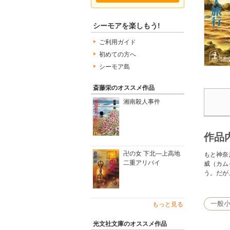
シーモアを楽しもう!
ご利用ガイド
初めての方へ
シーモア島
斎藤栄のオススメ作品
湘南殺人事件
作品
卍の女 下北―上高地
もと神奈
二重アリバイ
威（カム
う。だが
一般
もっと見る
光文社文庫のオススメ作品