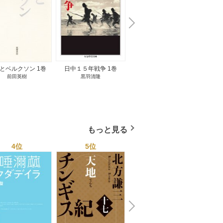
N
x
e
t
とベルクソン 1巻
日中１５年戦争 1巻
無料立読み
前田英樹
黒羽清隆
向島物語 1巻
便り屋
小杉健治
もっと見る
4位
5位
6位
N
x
e
t