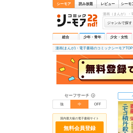
シーモア
読み放題
レビュー
シーモ
漫画（まんが）・
ジャンルで探す
総合
少年・青年
少女・女性
漫画(まんが)・電子書籍のコミックシーモアTOP
セーフサーチ
？
強
中
OFF
国内最大級の電子書籍サイト
無料会員登録