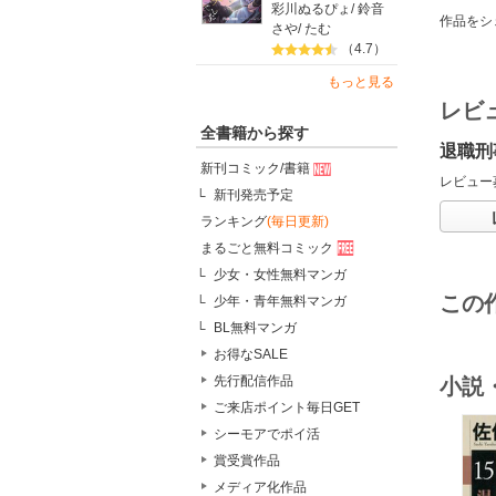
彩川ぬるぴょ
/
鈴音
作品をシ
さや
/
たむ
（4.7）
もっと見る
レビ
全書籍から探す
退職刑
新刊コミック/書籍
レビュー
新刊発売予定
ランキング
(毎日更新)
まるごと無料コミック
少女・女性無料マンガ
この
少年・青年無料マンガ
BL無料マンガ
お得なSALE
先行配信作品
小説
ご来店ポイント毎日GET
シーモアでポイ活
賞受賞作品
メディア化作品