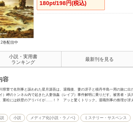
180pt/198円(税込)
2巻配信中
小説・実用書
最新刊を見る
ランキング
内容
川県警で名刑事と謳われた星月源吾は、退職後、妻の冴子と積丹半島一周の旅に出
イ）岬のトンネル内で起きた人妻強姦（レイプ）事件解明に乗りだす。被害者・浜
、重松には鉄壁のアリバイが……！？ アッと驚くトリック。退職刑事の推理が冴
小説
小説
メディア化(小説・ラノベ)
ミステリー・サスペンス