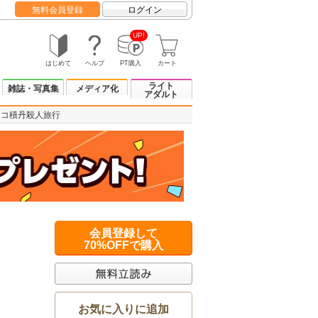
無料会員登録
ログイン
UP!
はじめて
ヘルプ
PT購入
カート
ライト
雑誌・写真集
メディア化
アダルト
セコ積丹殺人旅行
会員登録して
70%OFFで購入
お気に入りに追加