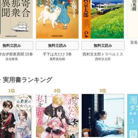
s
宣長
無料立読み
無料立読み
無料立読み
寄合伊那衆異聞 15巻
手下は犬だけ 3巻
西村京太郎トラベルミス
佐伯泰英
風野真知雄
西村京太郎
テリー・セレクション 2
巻
・実用書ランキング
1位
2位
3位
s