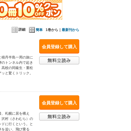
詳細
簡単
1巻から｜
最新刊から
会員登録して購入
と積丹半島一周の旅に
岬のトンネル内で起き
、高校の同級生・重松
アッと驚くトリック。
会員登録して購入
後、札幌に居を構え
・沢村（さわむら）の
ンドに行くという。と
車を追い、飛び乗る