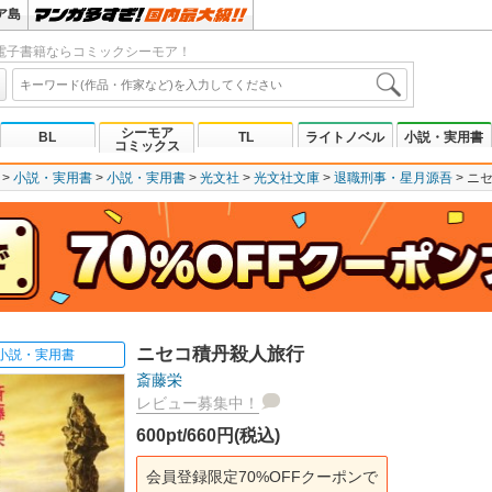
ア島
電子書籍ならコミックシーモア！
シーモア
BL
TL
ライトノベル
小説・実用書
コミックス
小説・実用書
小説・実用書
光文社
光文社文庫
退職刑事・星月源吾
ニ
ニセコ積丹殺人旅行
小説・実用書
斎藤栄
レビュー募集中！
600pt/660円(税込)
会員登録限定70%OFFクーポンで