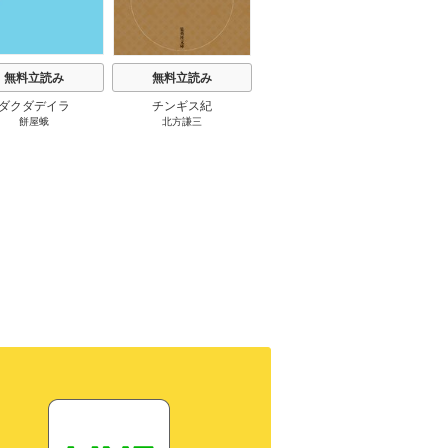
無料立読み
無料立読み
無料立読み
ダクダデイラ
チンギス紀
東京バンドワゴン
B-PR
餅屋蛾
北方謙三
小路幸也
Ｂ
ジャラ
ディ 
ブック