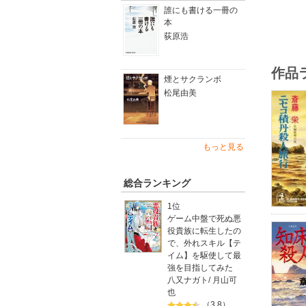
誰にも書ける一冊の
本
荻原浩
作品
煙とサクランボ
松尾由美
もっと見る
総合ランキング
1位
ゲーム中盤で死ぬ悪
役貴族に転生したの
で、外れスキル【テ
イム】を駆使して最
強を目指してみた
八又ナガト
/
月山可
也
（3.8）