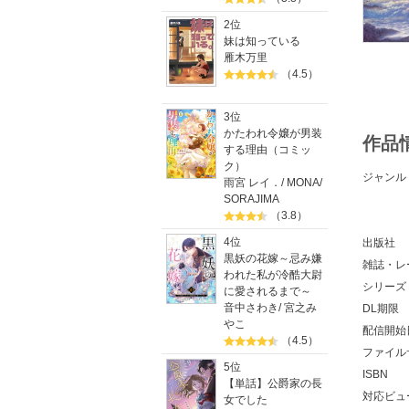
2位
妹は知っている
雁木万里
（4.5）
3位
かたわれ令嬢が男装
作品
する理由（コミッ
ク）
ジャンル
雨宮 レイ．
/
MONA
/
SORAJIMA
（3.8）
4位
出版社
黒妖の花嫁～忌み嫌
雑誌・レ
われた私が冷酷大尉
シリーズ
に愛されるまで～
音中さわき
/
宮之み
DL期限
やこ
配信開始
（4.5）
ファイル
5位
ISBN
【単話】公爵家の長
対応ビュ
女でした