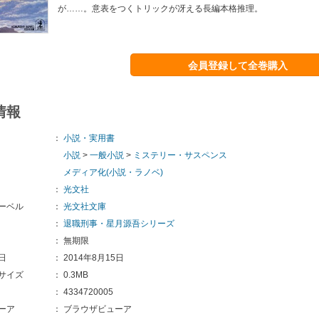
が……。意表をつくトリックが冴える長編本格推理。
会員登録して全巻購入
情報
：
小説・実用書
小説
>
一般小説
>
ミステリー・サスペンス
メディア化(小説・ラノベ)
：
光文社
ーベル
：
光文社文庫
：
退職刑事・星月源吾シリーズ
：
無期限
日
：
2014年8月15日
サイズ
：
0.3MB
：
4334720005
ーア
：
ブラウザビューア