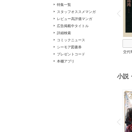
特集一覧
o
v
スタッフオススメマンガ
P
r
e
i
u
レビュー高評価マンガ
広告掲載中タイトル
詳細検索
コミックニュース
シーモア図書券
交代
プレゼントコード
本棚アプリ
小説
o
v
P
r
e
i
u