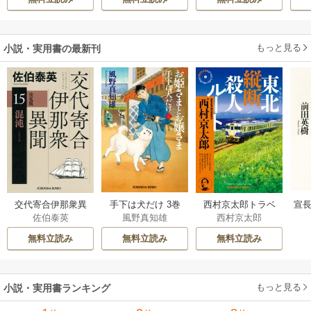
もっと見る
小説・実用書の最新刊
交代寄合伊那衆異
手下は犬だけ 3巻
西村京太郎トラベ
宣長
佐伯泰英
風野真知雄
西村京太郎
聞 15巻
ルミステリー・セ
レクション 2巻
無料立読み
無料立読み
無料立読み
もっと見る
小説・実用書ランキング