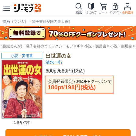
検索
はじめて
カート
ログイン
会員登録
漫画（マンガ）・電子書籍が国内最大級!!
漫画(まんが)・電子書籍のコミックシーモアTOP
小説・実用書
小説・実用書
出世運の女
小説・実用書
清水一行
600pt/660円(税込)
会員登録限定70%OFFクーポンで
180pt/198円(税込)
1巻配信中