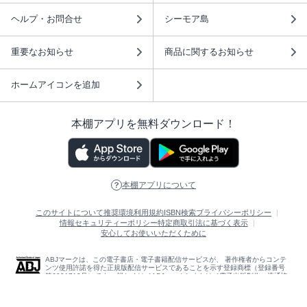
ヘルプ・お問合せ
シーモア島
重要なお知らせ
商品に関するお知らせ
ホームアイコンを追加
本棚アプリを無料ダウンロード！
本棚アプリについて
このサイトについて
推奨環境
利用規約
ISBN検索
プライバシーポリシー
情報セキュリティーポリシー
特定商取引法に基づく表示
安心してお使いいただくために
ABJマークは、この電子書店・電子書籍配信サービスが、 著作権者からコンテ
ンツ使用許諾を得た正規版配信サービスであることを示す登録商標（登録番号
第6091713号）です。 詳しくは［ABJマーク］または［電子出版制作・流通協
議会］で検索してください。