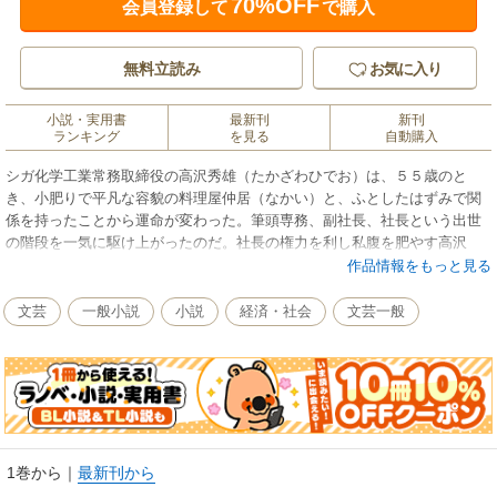
70%OFF
会員登録して
で購入
無料立読み
お気に入り
小説・実用書
最新刊
新刊
ランキング
を見る
自動購入
シガ化学工業常務取締役の高沢秀雄（たかざわひでお）は、５５歳のと
き、小肥りで平凡な容貌の料理屋仲居（なかい）と、ふとしたはずみで関
係を持ったことから運命が変わった。筆頭専務、副社長、社長という出世
の階段を一気に駆け上がったのだ。社長の権力を利し私腹を肥やす高沢
に、女が告げた言葉とは……？（表題作）――。企業人の中の人間的な部
作品情報をもっと見る
分、その心理を的確に捉えて描く異色作品集。（『取締役の首』改題）
文芸
一般小説
小説
経済・社会
文芸一般
1巻から
｜
最新刊から