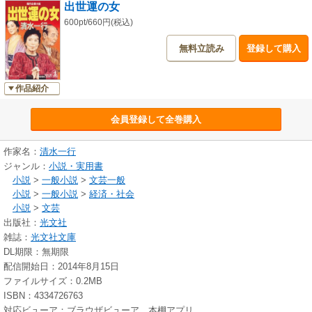
出世運の女
600pt/660円(税込)
無料立読み
登録して購入
作品紹介
会員登録して全巻購入
作家名：
清水一行
ジャンル：
小説・実用書
小説
>
一般小説
>
文芸一般
小説
>
一般小説
>
経済・社会
小説
>
文芸
出版社：
光文社
雑誌：
光文社文庫
DL期限：無期限
配信開始日：2014年8月15日
ファイルサイズ：0.2MB
ISBN：4334726763
対応ビューア：ブラウザビューア、本棚アプリ