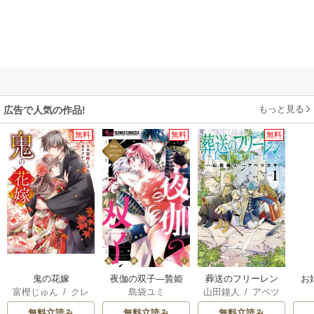
もっと見る
広告で人気の作品!
無料
無料
無料
鬼の花嫁
夜伽の双子―贄姫
葬送のフリーレン
お
富樫じゅん
/
クレ
島袋ユミ
山田鐘人
/
アベツ
は二人の王子に愛
ハ
カサ
される―
無料立読み
無料立読み
無料立読み