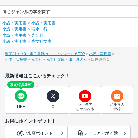
同じジャンルの本を探す
小説・実用書
>
小説・実用書
小説・実用書
>
清水一行
小説・実用書
>
光文社
小説・実用書
>
光文社文庫
漫画(まんが)・電子書籍のコミックシーモアTOP
小説・実用書
小説・実用書
光文社
光文社文庫
出世運の女
出世運の女
最新情報はここからチェック！
限定特典GET
シーモア
メルマガ
LINE
X
ちゃんねる
登録
お得にポイントゲット！
ご来店ポイント
シーモアでポイ活