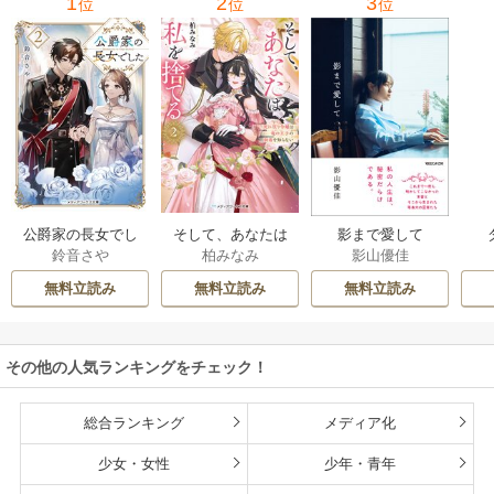
1
2
3
位
位
位
公爵家の長女でし
そして、あなたは
影まで愛して
鈴音さや
柏みなみ
影山優佳
た
私を捨てる
無料立読み
無料立読み
無料立読み
その他の人気ランキングをチェック！
総合ランキング
メディア化
少女・女性
少年・青年