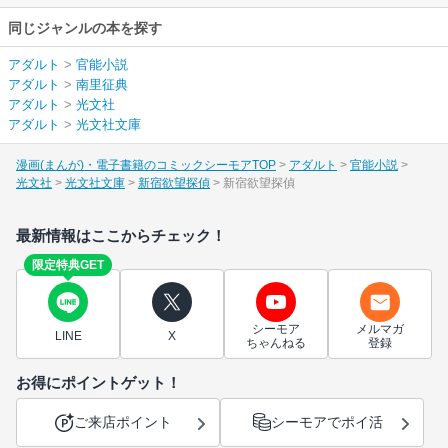
同じジャンルの本を探す
アダルト
>
官能小説
アダルト
>
南里征典
アダルト
>
光文社
アダルト
>
光文社文庫
漫画(まんが)・電子書籍のコミックシーモアTOP
アダルト
官能小説
光文社
光文社文庫
新宿欲望探偵
新宿欲望探偵
最新情報はここからチェック！
限定特典GET
シーモア
メルマガ
LINE
X
ちゃんねる
登録
お得にポイントゲット！
ご来店ポイント
シーモアでポイ活