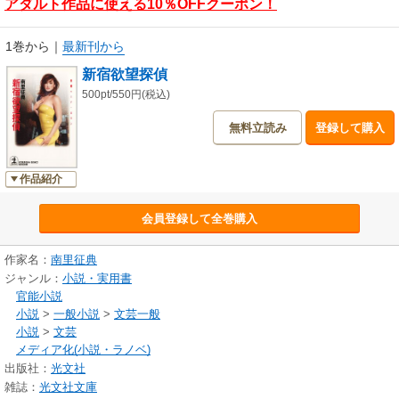
アダルト作品に使える10％OFFクーポン！
1巻から
｜
最新刊から
新宿欲望探偵
500pt/550円(税込)
無料立読み
登録して購入
作品紹介
会員登録して全巻購入
作家名：
南里征典
ジャンル：
小説・実用書
官能小説
小説
>
一般小説
>
文芸一般
小説
>
文芸
メディア化(小説・ラノベ)
出版社：
光文社
雑誌：
光文社文庫