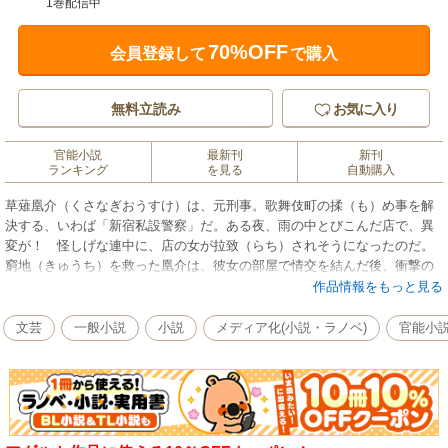
1巻配信中
70%OFF
会員登録して
で購入
無料立読み
お気に入り
官能小説
最新刊
新刊
ランキング
を見る
自動購入
草薙凰介（くさなぎおうすけ）は、元刑事。歌舞伎町の揉（も）め事を解
決する、いわば「新宿私設警察」だ。ある夜、雨の中とびこんだ店で、異
変が！ 怪しげな連中に、店の女が拉致（らち）されそうになったのだ。
窮地（きゅうち）を救った凰介は、彼女の部屋で情交を結んだ後、衝撃の
事実を聞いた……。欲望渦巻く街・新宿。事件の裏には常に、男と女の情
作品情報をもっと見る
念の絡みがある。圧倒的興奮！ 長編官能サスペンス。
文芸
一般小説
小説
メディア化(小説・ラノベ)
官能小