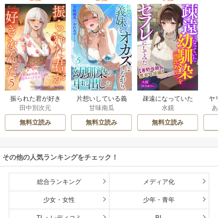
ヤ
振られた君が好き
片想いしている義
疎遠になっていた
田中別次元
甘味南瓜
水鏡
転
なんだ 幼馴染が
妹をオカズにしな
幼馴染（彼氏あ
復
失恋するたびに慰
がら、幼馴染の中
り）をセフレにし
無料立読み
無料立読み
無料立読み
めエッチを求めて
に出した
てみた
くる
その他の人気ランキングをチェック！
総合ランキング
メディア化
少女・女性
少年・青年
TL・レディコミ
BL