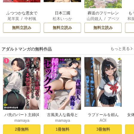
ふつつかな悪女で
日本三國
葬送のフリーレン
も
尾羊英
/
中村颯
松木いっか
山田鐘人
/
アベツ
和
はございますが ～
離
希
/
ゆき哉
カサ
雛宮蝶鼠とりかえ
意
無料立読み
無料立読み
無料立読み
伝～
もっと見る
アダルトマンガの無料作品
ラブドールを頼ん
バ先のパート主婦(4
古風美人な義母と
女
AOI
mamaya
mamaya
だら…（1） 後輩ち
1)を家に連れ込んだ
本能剥き出し危険
1
ゃんが来た
ら10年ぶりの汗だ
日種付けセックス
3冊無料
2冊無料
1冊無料
く本気セックスし
してしまった話