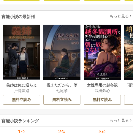
た話（1）
（1）
もっと見る
官能小説の最新刊
義姉は俺に逆らえ
視えた灯から、堕
女性専用の越冬観
項
戸隠灰路
七尾黎
武田鉄心
ない（挿絵版） 1巻
としていく（挿絵
測所で先任の観測
ない
版） 1巻
員とあたしが朝ま
無料立読み
無料立読み
無料立読み
で放さない（挿絵
版） 1巻
もっと見る
官能小説ランキング
1
2
3
位
位
位