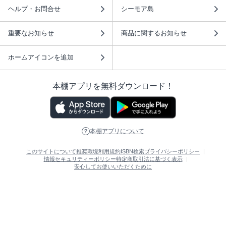
ヘルプ・お問合せ
シーモア島
重要なお知らせ
商品に関するお知らせ
ホームアイコンを追加
本棚アプリを無料ダウンロード！
本棚アプリについて
このサイトについて
推奨環境
利用規約
ISBN検索
プライバシーポリシー
情報セキュリティーポリシー
特定商取引法に基づく表示
安心してお使いいただくために
ABJマークは、この電子書店・電子書籍配信サービスが、 著作権者からコンテ
ンツ使用許諾を得た正規版配信サービスであることを示す登録商標（登録番号
第6091713号）です。 詳しくは［ABJマーク］または［電子出版制作・流通協
議会］で検索してください。
(C)NTTソルマーレ