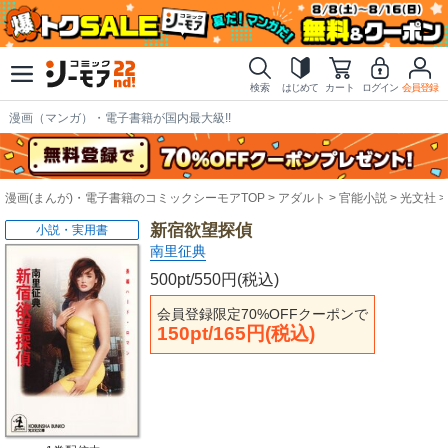
検索
はじめて
カート
ログイン
会員登録
漫画（マンガ）・電子書籍が国内最大級!!
漫画(まんが)・電子書籍のコミックシーモアTOP
アダルト
官能小説
光文社
新宿欲望探偵
小説・実用書
南里征典
500pt/550円(税込)
会員登録限定70%OFFクーポンで
150pt/165円(税込)