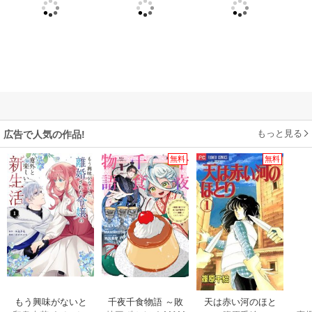
もっと見る
広告で人気の作品!
無料
無料
もう興味がないと
千夜千食物語 ～敗
天は赤い河のほと