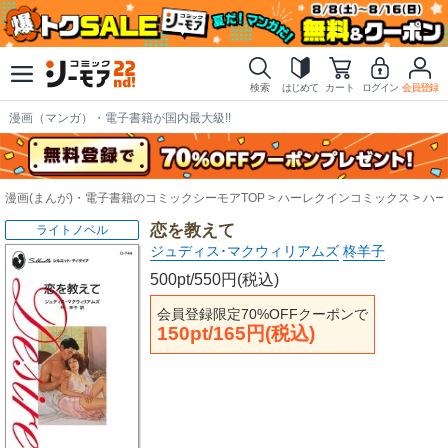
検索
はじめて
カート
ログイン
会員登録
漫画（マンガ）・電子書籍が国内最大級!!
漫画(まんが)・電子書籍のコミックシーモアTOP
ハーレクインコミックス
ハー
恋を教えて
ライトノベル
ジュディス･マクウィリアムズ
柊羊子
500pt/550円(税込)
会員登録限定70%OFFクーポンで
150pt/165円(税込)