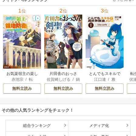
里可子
水凛子
1
2
3
位
位
位
お気楽領主の楽し
片田舎のおっさ
とんでもスキルで
転
赤池宗
/
転
佐賀崎しげる
/
鍋
江口連
/
雅
伏
い領地防衛
ん、剣聖になる
異世界放浪メシ
島テツヒロ
～ただの田舎の剣
無料立読み
無料立読み
無料立読み
術師範だったの
に、大成した弟子
たちが俺を放って
その他の人気ランキングをチェック！
くれない件～
総合ランキング
メディア化