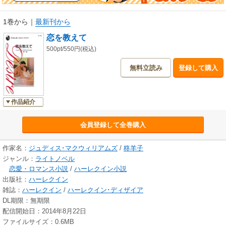
たりはついに……。
1巻から
｜
最新刊から
恋を教えて
500pt/550円(税込)
無料立読み
登録して購入
作品紹介
会員登録して全巻購入
作家名：
ジュディス･マクウィリアムズ
/
柊羊子
ジャンル：
ライトノベル
恋愛・ロマンス小説
/
ハーレクイン小説
出版社：
ハーレクイン
雑誌：
ハーレクイン
/
ハーレクイン･ディザイア
DL期限：無期限
配信開始日：2014年8月22日
ファイルサイズ：0.6MB