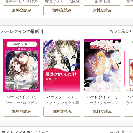
和泉杏花
/
さびの
枝豆ずんだ
/
MAM
篠原千絵
富
離婚された令嬢の
国の姫ですが氷の
り
ぶち
AKOTO
/
鴉羽凛燈
意外と楽しい新生
皇子殿下がどうも
無料立読み
無料立読み
無料立読み
活
溺愛してくれてい
ます～
もっと見る
ハーレクインの最新刊
ハーレクインコミ
ハーレクインコミ
ハーレクインコミ
ハ
ジーニー･ロンドン
マヤ・ブレイク
/
星
ニーナ･ブルーンス
ケ
ックス セット 202
ックス セット 202
ックス セット 202
ック
/
橘花夜
/
メアリ
野正美
/
ヘレン･ブ
/
おおつきちずる
/
/
J
6年 vol.1064 1巻
6年 vol.1002 1巻
6年 vol.1063 1巻
6年
無料立読み
無料立読み
無料立読み
ー･ライアンズ
/
花
ルックス
/
のわきね
レベッカ･ヨーク
/
ス
牟礼サキ
/
サラ･モ
い
/
マーガレット･
稜敦水
/
ケイト･ハ
ル
ーガン
/
星合操
/
ア
ウェイ
/
一重夕子
ーディ
/
海野みつる
ザ
ン･ウィール
/
津寺
/
サラ･ウッド
もっと見る
/
流
ライトノベルランキング