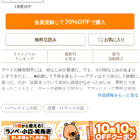
1巻配信中
70%OFF
会員登録して
で購入
無料立読み
お気に入り
ライトノベル
最新刊
新刊
ランキング
を見る
自動購入
デートの練習相手には、幼なじみが最適だ。でも、その幼なじみがあまり
にすてきだと……■結婚して子供を産もう――アディはそう決心して故郷に
戻った。だが、以前太っていて自分に自信がなかったせいか、男性とつき
あったこともなく、デートの経験も三回きり。アディにとって男性は未知
の種族にも等しい。どうしたら、夫になる人と知りあって、恋ができるの
作品情報をもっと見る
かしら？でも……幼なじみのジョーなら、夫探しを手伝ってくれるかもし
れない。いまはコンピューター製造会社の社長となった彼は、工場建設用
ハーレクイン小説
恋愛・ロマンス小説
にアディの亡き両親の土地をほしがっていた。迷った末に、アディはジョ
ーに話を持ちかけた。「土地は譲るわ。あなたがデートの練習台になって
くれたら」ジョーは仰天した。だが、あの土地は必要だ。それに、こんな
にも魅力的になったアディに、誰が断れるだろう？デートの練習には、キ
スも含まれるだろうか？こうして始まった練習が、やがて本番になり、ふ