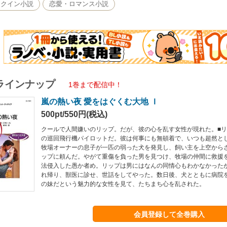
レクイン小説
恋愛・ロマンス小説
ラインナップ
1巻まで配信中！
嵐の熱い夜 愛をはぐくむ大地 Ｉ
500pt/550円(税込)
クールで人間嫌いのリップ。だが、彼の心を乱す女性が現れた。■
の巡回飛行機パイロットだ。彼は何事にも無頓着で、いつも超然と
牧場オーナーの息子が一匹の弱った犬を発見し、飼い主を上空から
ップに頼んだ。やがて重傷を負った男を見つけ、牧場の仲間に救援
法侵入した愚か者め。リップは男にはなんの同情心もわかなかった
れ帰り、獣医に診せ、世話をしてやった。数日後、犬とともに病院
の妹だという魅力的な女性を見て、たちまち心を乱された。
会員登録して全巻購入