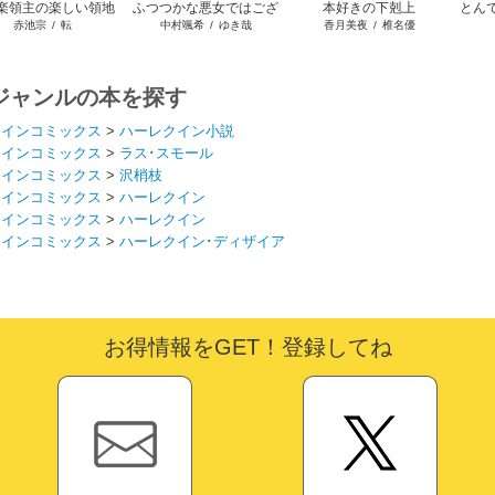
楽領主の楽しい領地
ふつつかな悪女ではござ
本好きの下剋上
とん
赤池宗
/
転
中村颯希
/
ゆき哉
香月美夜
/
椎名優
防衛
いますが
ジャンルの本を探す
クインコミックス
>
ハーレクイン小説
クインコミックス
>
ラス･スモール
クインコミックス
>
沢梢枝
クインコミックス
>
ハーレクイン
クインコミックス
>
ハーレクイン
クインコミックス
>
ハーレクイン･ディザイア
お得情報をGET！登録してね