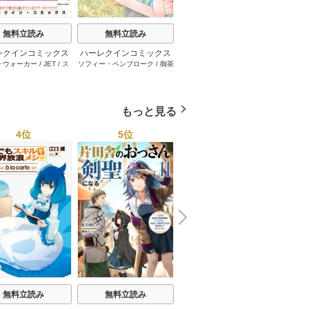
無料立読み
無料立読み
無料立読み
レクインコミックス
ハーレクインコミックス
ハーレクインコミックス
ハーレ
･ウォーカー
/
JET
/
ス
ソフィー・ペンブローク
/
御茶
サラ･モーガン
/
友井美穂
/
ケ
イヴォ
2026年 vol.1001
セット 2026年 vol.1062
セット 2026年 vol.1000
セット 
・スペンサー・ポール
/
まちこ
/
ジョー･リー
/
内田一
イ･ソープ
/
川崎ひろこ
/
オー
和
/
ミ
1巻
1巻
1巻
とみ
/
ロザリー･アッシ
奈
/
キャロル･モーティマー
/
ドラ･アダムス
/
黒田かすみ
本果林
/
ュ
/
雁えりか
雁えりか
/
エミリー･ローズ
/
一ノ関りん子
もっと見る
4位
5位
6位
N
x
e
t
無料立読み
無料立読み
無料立読み