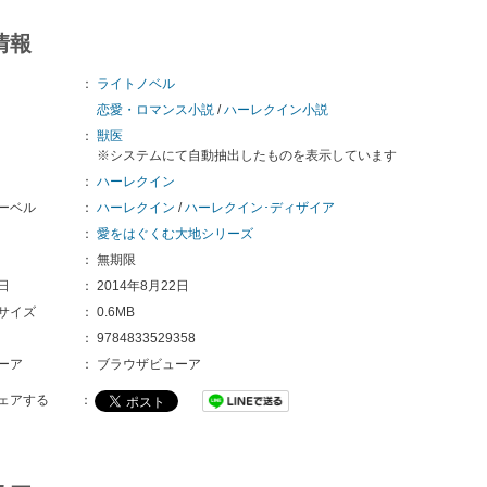
情報
：
ライトノベル
恋愛・ロマンス小説
/
ハーレクイン小説
：
獣医
※システムにて自動抽出したものを表示しています
：
ハーレクイン
ーベル
：
ハーレクイン
/
ハーレクイン･ディザイア
：
愛をはぐくむ大地シリーズ
：
無期限
日
：
2014年8月22日
サイズ
：
0.6MB
：
9784833529358 
ーア
：
ブラウザビューア
ェアする
：