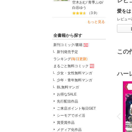
レビ
空木おむ
/
青季ふゆ
/
白谷ゆう
愛をは
（3.9）
レビュー
もっと見る
全書籍から探す
新刊コミック/書籍
この
新刊発売予定
ランキング
(毎日更新)
まるごと無料コミック
ハー
少女・女性無料マンガ
少年・青年無料マンガ
BL無料マンガ
お得なSALE
先行配信作品
o
ご来店ポイント毎日GET
v
P
r
e
i
u
シーモアでポイ活
賞受賞作品
メディア化作品