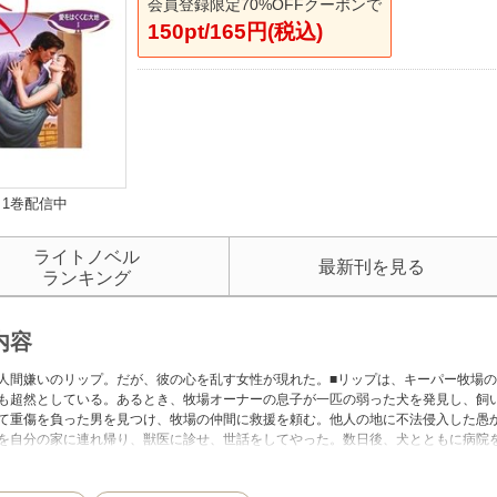
会員登録限定70%OFFクーポンで
150pt/165円(税込)
1巻配信中
ライトノベル
最新刊を見る
ランキング
内容
人間嫌いのリップ。だが、彼の心を乱す女性が現れた。■リップは、キーパー牧場
も超然としている。あるとき、牧場オーナーの息子が一匹の弱った犬を発見し、飼
て重傷を負った男を見つけ、牧場の仲間に救援を頼む。他人の地に不法侵入した愚
を自分の家に連れ帰り、獣医に診せ、世話をしてやった。数日後、犬とともに病院
ちまち心を乱された。