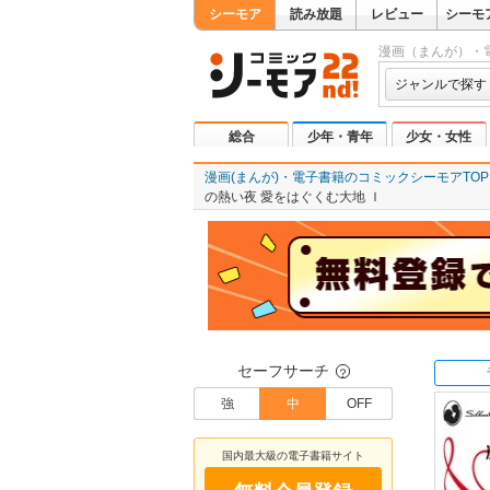
シーモア
読み放題
レビュー
シーモ
漫画（まんが）・
ジャンルで探す
総合
少年・青年
少女・女性
漫画(まんが)・電子書籍のコミックシーモアTOP
の熱い夜 愛をはぐくむ大地 Ｉ
セーフサーチ
？
強
中
OFF
国内最大級の電子書籍サイト