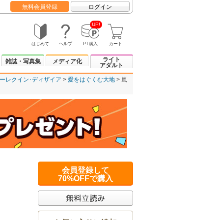
無料会員登録
ログイン
UP!
はじめて
ヘルプ
PT購入
カート
ライト
雑誌・写真集
メディア化
アダルト
ーレクイン･ディザイア
愛をはぐくむ大地
嵐
会員登録して
70%OFFで購入