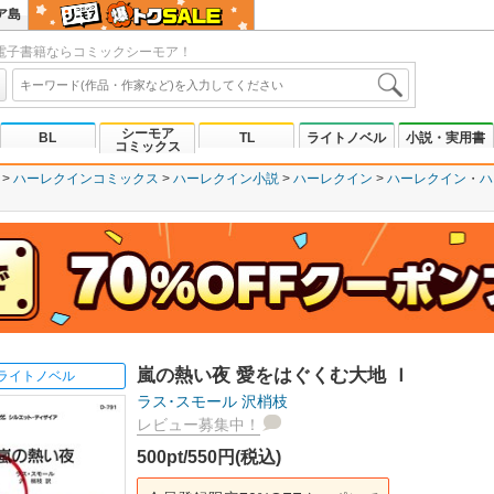
ア島
電子書籍ならコミックシーモア！
シーモア
BL
TL
ライトノベル
小説・実用書
コミックス
ハーレクインコミックス
ハーレクイン小説
ハーレクイン
ハーレクイン
ハ
嵐の熱い夜 愛をはぐくむ大地 Ｉ
ライトノベル
ラス･スモール
沢梢枝
レビュー募集中！
500pt/550円(税込)