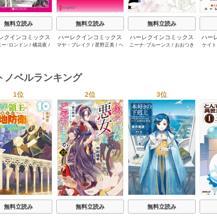
無料立読み
無料立読み
無料立読み
レクインコミックス
ハーレクインコミックス
ハーレクインコミックス
ハー
ニー･ロンドン
/
橘花夜
/
マヤ・ブレイク
/
星野正美
/
ヘ
ニーナ･ブルーンス
/
おおつき
ケイト
2026年 vol.1064
セット 2026年 vol.1002
セット 2026年 vol.1063
セット 
ー･ライアンズ
/
花牟礼
レン･ブルックス
/
のわきねい
/
ちずる
/
レベッカ･ヨーク
/
稜
ーザン
1巻
1巻
1巻
サラ･モーガン
/
星合操
/
マーガレット･ウェイ
/
一重夕
敦水
/
ケイト･ハーディ
/
海野
津谷さ
･ウィール
/
津寺里可子
子
みつる
/
サラ･ウッド
/
流水凛
トノベルランキング
子
1位
2位
3位
s
無料立読み
無料立読み
無料立読み