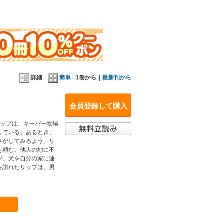
詳細
簡単
1巻から｜
最新刊から
会員登録して購入
リップは、キーパー牧場
している。あるとき、
さがしてみるよう、リ
を頼む。他人の地に不
が、犬を自分の家に連
を訪れたリップは、男