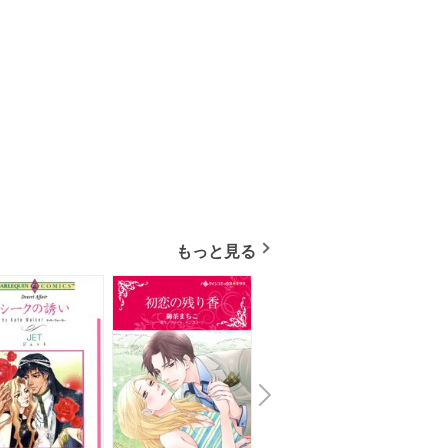
もっと見る
N
x
e
t