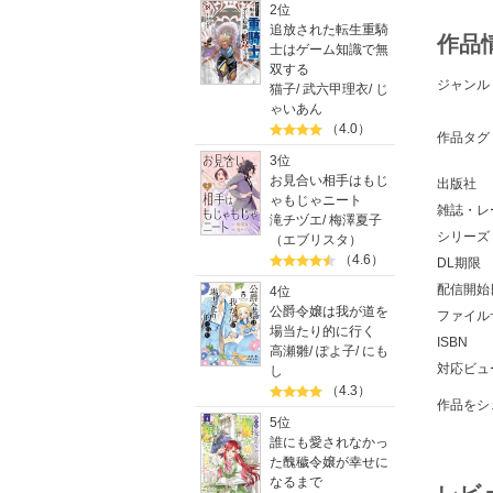
2位
追放された転生重騎
作品
士はゲーム知識で無
双する
ジャンル
猫子
/
武六甲理衣
/
じ
ゃいあん
（4.0）
作品タグ
3位
お見合い相手はもじ
出版社
ゃもじゃニート
雑誌・レ
滝チヅエ
/
梅澤夏子
シリーズ
（エブリスタ）
（4.6）
DL期限
配信開始
4位
公爵令嬢は我が道を
ファイル
場当たり的に行く
ISBN
高瀬雛
/
ぽよ子
/
にも
対応ビュ
し
（4.3）
作品をシ
5位
誰にも愛されなかっ
た醜穢令嬢が幸せに
なるまで