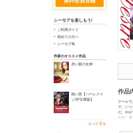
無料会員登録
シーモアを楽しもう!
ご利用ガイド
初めての方へ
シーモア島
作家のオススメ作品
赤い髪の女神
作品
熱い罠【ハーレクイ
ンSP文庫版】
クールで
で、いつ
だ。やが
たが、犬
見て、た
もっと見る