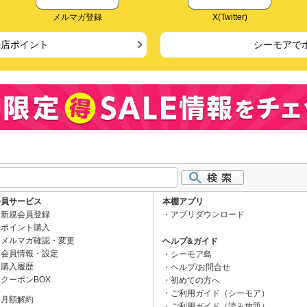
メルマガ登録
X(Twitter)
来店ポイント
シーモアで
会員サービス
本棚アプリ
新規会員登録
アプリダウンロード
ポイント購入
メルマガ確認・変更
ヘルプ&ガイド
会員情報・設定
シーモア島
購入履歴
ヘルプ/お問合せ
クーポンBOX
初めての方へ
ご利用ガイド（シーモア）
月額解約
ご利用ガイド（読み放題）