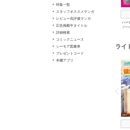
特集一覧
スタッフオススメマンガ
レビュー高評価マンガ
ハー
広告掲載中タイトル
ジー
セット 
メアリ
詳細検索
サキ
/
コミックニュース
アン
ライ
シーモア図書券
プレゼントコード
本棚アプリ
o
v
P
r
e
i
u