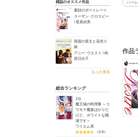
雑誌のオススメ作品
ハー
素顔のポートレート
スーザン･クロスビー
/ 星真由美
異国の君主と花売り
娘
作品
アニー･ウエスト / 柿
原日出子
もっと見る
総合ランキング
1位
魔王城の料理番 ～コ
ワモテ魔族ばかりだ
けど、ホワイトな職
場です～
ワイエム系
（4.8）