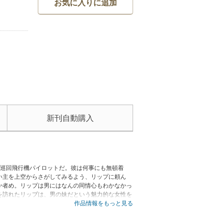
お気に入りに追加
新刊自動購入
の巡回飛行機パイロットだ。彼は何事にも無頓着
い主を上空からさがしてみるよう、リップに頼ん
か者め。リップは男にはなんの同情心もわかなかっ
を訪れたリップは、男の妹だという魅力的な女性を
作品情報をもっと見る