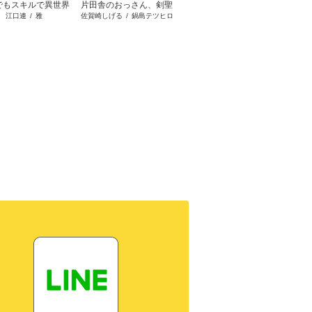
でもスキルで異世界
片田舎のおっさん、剣聖
無職転生 ～異世界行った
さよな
江口連
/
雅
佐賀崎しげる
/
鍋島テツヒロ
理不尽な孫の手
/
シロタカ
放浪メシ
になる ～ただの田舎の
ら本気だす～
旦那様
剣術師範だったのに、大
役立た
成した弟子たちが俺を放
ってくれない件～