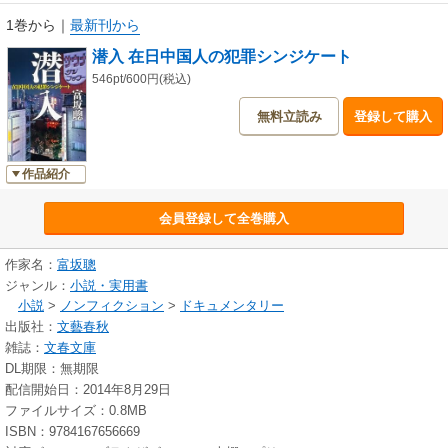
1巻から
｜
最新刊から
潜入 在日中国人の犯罪シンジケート
546pt/600円(税込)
無料立読み
登録して購入
作品紹介
会員登録して全巻購入
作家名：
富坂聰
ジャンル：
小説・実用書
小説
>
ノンフィクション
>
ドキュメンタリー
出版社：
文藝春秋
雑誌：
文春文庫
DL期限：無期限
配信開始日：2014年8月29日
ファイルサイズ：0.8MB
ISBN：9784167656669