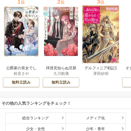
1
2
3
位
位
位
公爵家の長女でし
拝啓見知らぬ旦那
そ
デルフィニア戦記1
鈴音さや
久川航璃
茅田砂胡
た
様、離婚していた
だきます
無料立読み
無料立読み
その他の人気ランキングをチェック！
総合ランキング
メディア化
少女・女性
少年・青年