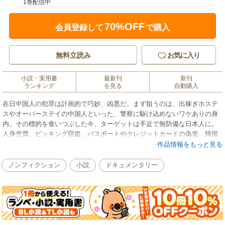
1巻配信中
70%OFF
会員登録して
で購入
無料立読み
お気に入り
小説・実用書
最新刊
新刊
ランキング
を見る
自動購入
在日中国人の犯罪は計画的で巧妙、凶悪だ。まず狙うのは、出稼ぎホステ
スやオーバーステイの中国人といった、警察に駆け込めないワケありの身
内。その標的を食いつぶした今、ターゲットは手近で無防備な日本人に。
人身売買、ピッキング窃盗、パスポートやクレジットカードの偽造…帰国
した残留孤児が、実は日本人ではなかったという驚くべき「偽家族」の実
作品情報をもっと見る
態や、それに絡む蛇頭のビジネスの手口も暴く。長期潜入取材を敢行して
犯罪の裏側を暴きだした、戦慄のリポート！
ノンフィクション
小説
ドキュメンタリー