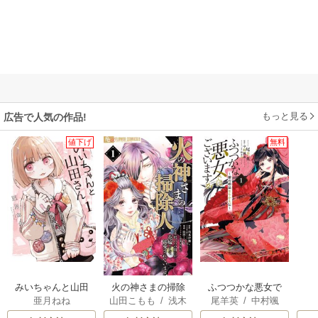
もっと見る
広告で人気の作品!
値下げ
無料
みいちゃんと山田
火の神さまの掃除
ふつつかな悪女で
亜月ねね
山田こもも
/
浅木
尾羊英
/
中村颯
さん
人ですが、いつの
はございますが ～
伊都
/
SNC
希
/
ゆき哉
間にか花嫁として
雛宮蝶鼠とりかえ