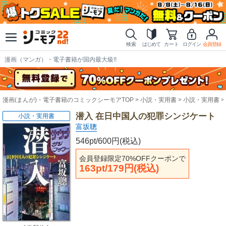
検索
はじめて
カート
ログイン
会員登録
漫画（マンガ）・電子書籍が国内最大級!!
漫画(まんが)・電子書籍のコミックシーモアTOP
小説・実用書
小説・実用書
潜入 在日中国人の犯罪シンジケート
小説・実用書
富坂聰
546pt/600円(税込)
会員登録限定70%OFFクーポンで
163pt/179円(税込)