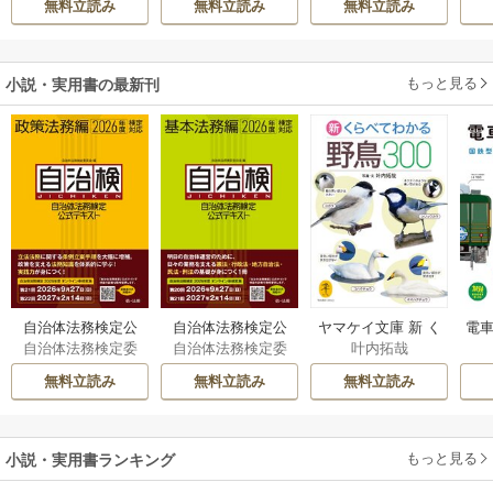
無料立読み
無料立読み
無料立読み
溺愛されています
伝～
もっと見る
小説・実用書の最新刊
自治体法務検定公
自治体法務検定公
ヤマケイ文庫 新 く
電車
自治体法務検定委
自治体法務検定委
叶内拓哉
式テキスト 政策
式テキスト 基本
らべてわかる野鳥3
型
員会
員会
法務編 ２０２６
法務編 ２０２６
00 1巻
無料立読み
無料立読み
無料立読み
年度検定対応 1巻
年度検定対応 1巻
もっと見る
小説・実用書ランキング