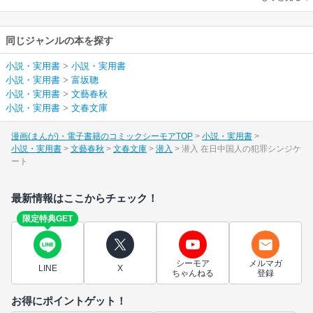
同じジャンルの本を探す
小説・実用書
>
小説・実用書
小説・実用書
>
富坂聰
小説・実用書
>
文藝春秋
小説・実用書
>
文春文庫
漫画(まんが)・電子書籍のコミックシーモアTOP
小説・実用書
小説・実用書
文藝春秋
文春文庫
潜入
潜入 在日中国人の犯罪シンジケ
ート
最新情報はここからチェック！
限定特典GET
シーモア
メルマガ
LINE
X
ちゃんねる
登録
お得にポイントゲット！