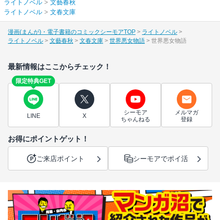
ライトノベル
>
文藝春秋
ライトノベル
>
文春文庫
漫画(まんが)・電子書籍のコミックシーモアTOP
ライトノベル
ライトノベル
文藝春秋
文春文庫
世界悪女物語
世界悪女物語
最新情報はここからチェック！
限定特典GET
シーモア
メルマガ
LINE
X
ちゃんねる
登録
お得にポイントゲット！
ご来店ポイント
シーモアでポイ活