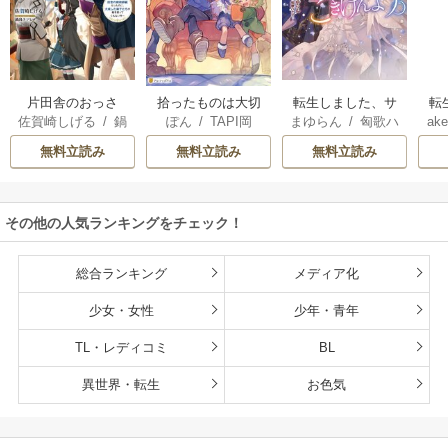
片田舎のおっさ
拾ったものは大切
転生しました、サ
転
佐賀崎しげる
/
鍋
ぽん
/
TAPI岡
まゆらん
/
匈歌ハ
ake
ん、剣聖になる
にしましょう ～子
ラナ・キンジェで
帝
島テツヒロ
トリ
～ただの田舎の剣
狼に気に入られた
す。ごきげんよ
る
無料立読み
無料立読み
無料立読み
術師範だったの
男の転移物語～
う。
に、大成した弟子
たちが俺を放って
その他の人気ランキングをチェック！
くれない件～
総合ランキング
メディア化
少女・女性
少年・青年
TL・レディコミ
BL
異世界・転生
お色気