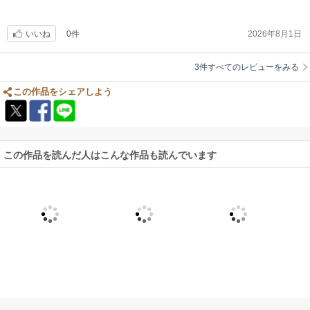
0件
2026年8月1日
いいね
3件すべてのレビューをみる
この作品をシェアしよう
この作品を読んだ人はこんな作品も読んでいます