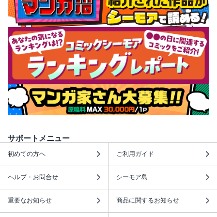
サポートメニュー
初めての方へ
ご利用ガイド
ヘルプ・お問合せ
シーモア島
重要なお知らせ
商品に関するお知らせ