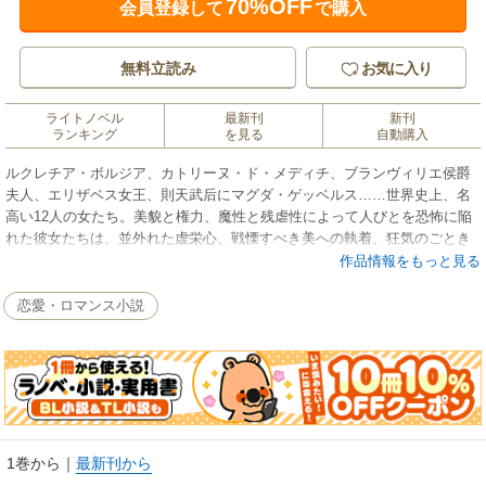
70%OFF
会員登録して
で購入
無料立読み
お気に入り
ライトノベル
最新刊
新刊
ランキング
を見る
自動購入
ルクレチア・ボルジア、カトリーヌ・ド・メディチ、ブランヴィリエ侯爵
夫人、エリザベス女王、則天武后にマグダ・ゲッベルス……世界史上、名
高い12人の女たち。美貌と権力、魔性と残虐性によって人びとを恐怖に陥
れた彼女たちは、並外れた虚栄心、戦慄すべき美への執着、狂気のごとき
愛欲に身をゆだね、罪を重ねて、孤独なあるいは非業の最期を遂げた。な
作品情報をもっと見る
ぜ彼女たちはかくも魅力的なのか。耽美と悦楽のカリスマ、作家・澁澤龍
彦の愉楽に満ちた人物エッセイ集。
恋愛・ロマンス小説
1巻から
｜
最新刊から