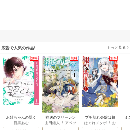
もっと見る
広告で人気の作品!
無料
無料
無料
お姉ちゃんの翠く
葬送のフリーレン
ブチ切れ令嬢は報
ミ
目黒あむ
山田鐘人
/
アベツ
はぐれメタボ
/
お
ん
復を誓いました。
カサ
おのいも
/
昌未