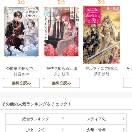
1
2
3
位
位
位
公爵家の長女でし
拝啓見知らぬ旦那
そ
デルフィニア戦記1
鈴音さや
久川航璃
茅田砂胡
た
様、離婚していた
だきます
無料立読み
無料立読み
その他の人気ランキングをチェック！
総合ランキング
メディア化
少女・女性
少年・青年