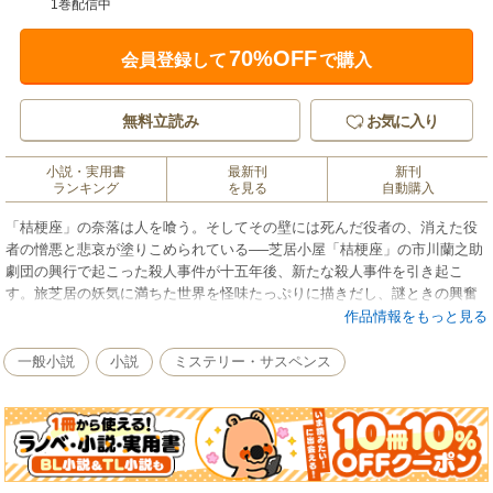
1巻配信中
70%OFF
会員登録して
で購入
無料立読み
お気に入り
小説・実用書
最新刊
新刊
ランキング
を見る
自動購入
「桔梗座」の奈落は人を喰う。そしてその壁には死んだ役者の、消えた役
者の憎悪と悲哀が塗りこめられている──芝居小屋「桔梗座」の市川蘭之助
劇団の興行で起こった殺人事件が十五年後、新たな殺人事件を引き起こ
す。旅芝居の妖気に満ちた世界を怪味たっぷりに描きだし、謎ときの興奮
へと誘いこみ、想像を超えた結末へと導く、一九八五年度日本推理作家協
作品情報をもっと見る
会賞受賞の異色長篇ミステリー。ほかに芝居を材に繰り広げられる快作六
篇を収める。
一般小説
小説
ミステリー・サスペンス