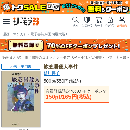
検索
はじめて
カート
ログイン
会員登録
漫画（マンガ）・電子書籍が国内最大級!!
漫画(まんが)・電子書籍のコミックシーモアTOP
小説・実用書
小説・実用書
旅芝居殺人事件
小説・実用書
皆川博子
500pt/550円(税込)
会員登録限定70%OFFクーポンで
150pt/165円(税込)