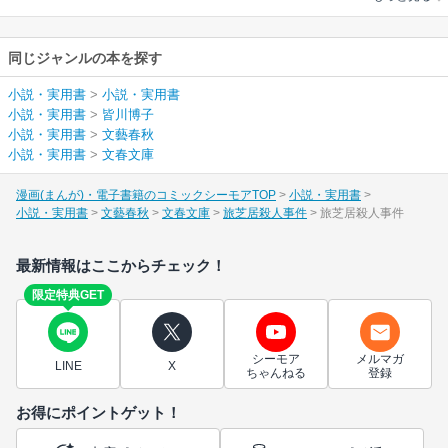
同じジャンルの本を探す
小説・実用書
>
小説・実用書
小説・実用書
>
皆川博子
小説・実用書
>
文藝春秋
小説・実用書
>
文春文庫
漫画(まんが)・電子書籍のコミックシーモアTOP
小説・実用書
小説・実用書
文藝春秋
文春文庫
旅芝居殺人事件
旅芝居殺人事件
最新情報はここからチェック！
限定特典GET
シーモア
メルマガ
LINE
X
ちゃんねる
登録
お得にポイントゲット！