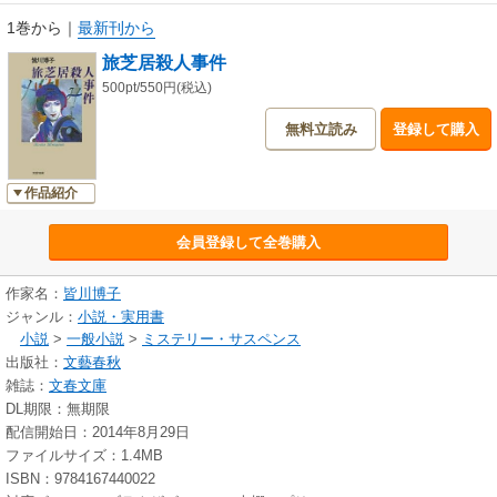
1巻から
｜
最新刊から
旅芝居殺人事件
500pt/550円(税込)
無料立読み
登録して購入
作品紹介
会員登録して全巻購入
作家名：
皆川博子
ジャンル：
小説・実用書
小説
>
一般小説
>
ミステリー・サスペンス
出版社：
文藝春秋
雑誌：
文春文庫
DL期限：無期限
配信開始日：2014年8月29日
ファイルサイズ：1.4MB
ISBN：9784167440022