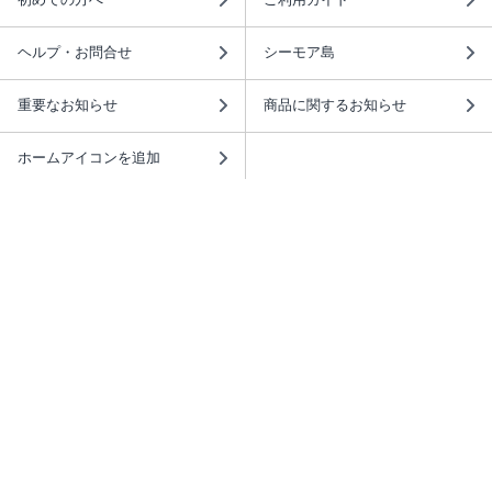
ヘルプ・お問合せ
シーモア島
重要なお知らせ
商品に関するお知らせ
ホームアイコンを追加
本棚アプリを無料ダウンロード！
本棚アプリについて
このサイトについて
推奨環境
利用規約
ISBN検索
プライバシーポリシー
情報セキュリティーポリシー
特定商取引法に基づく表示
安心してお使いいただくために
ABJマークは、この電子書店・電子書籍配信サービスが、 著作権者からコンテ
ンツ使用許諾を得た正規版配信サービスであることを示す登録商標（登録番号
第6091713号）です。 詳しくは［ABJマーク］または［電子出版制作・流通協
議会］で検索してください。