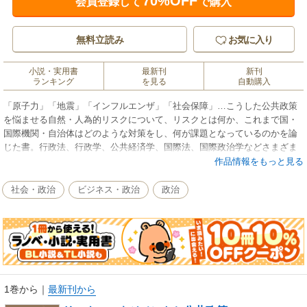
70%OFF
会員登録して
で購入
無料立読み
お気に入り
小説・実用書
最新刊
新刊
ランキング
を見る
自動購入
「原子力」「地震」「インフルエンザ」「社会保障」…こうした公共政策
を悩ませる自然・人為的リスクについて、リスクとは何か、これまで国・
国際機関・自治体はどのような対策をし、何が課題となっているのかを論
じた書。行政法、行政学、公共経済学、国際法、国際政治学などさまざま
な観点から検討。
作品情報をもっと見る
社会・政治
ビジネス・政治
政治
1巻から
｜
最新刊から