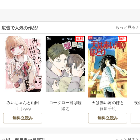
もっと見る
広告で人気の作品!
無料
無料
みいちゃんと山田
コータロー君は嘘
天は赤い河のほと
夜
亜月ねね
緒之
篠原千絵
さん
つき【タテヨミ】
り
は
無料立読み
無料立読み
もっと見る