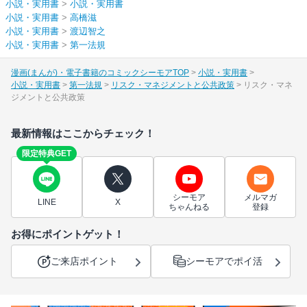
小説・実用書
>
小説・実用書
小説・実用書
>
高橋滋
小説・実用書
>
渡辺智之
小説・実用書
>
第一法規
漫画(まんが)・電子書籍のコミックシーモアTOP
小説・実用書
小説・実用書
第一法規
リスク・マネジメントと公共政策
リスク・マネ
ジメントと公共政策
最新情報はここからチェック！
限定特典GET
シーモア
メルマガ
LINE
X
ちゃんねる
登録
お得にポイントゲット！
ご来店ポイント
シーモアでポイ活