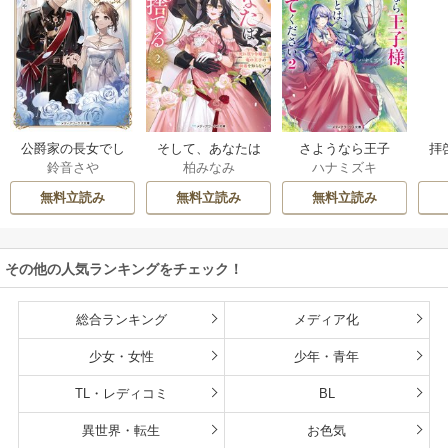
公爵家の長女でし
そして、あなたは
さようなら王子
拝
鈴音さや
柏みなみ
ハナミズキ
た
私を捨てる
様、どうか私のこ
様
とは忘れてくださ
無料立読み
無料立読み
無料立読み
い
その他の人気ランキングをチェック！
総合ランキング
メディア化
少女・女性
少年・青年
TL・レディコミ
BL
異世界・転生
お色気