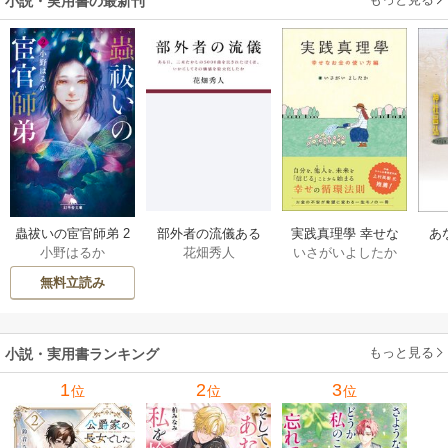
小説・実用書の最新刊
部外者の流儀ある
実践真理學 幸せな
蟲祓いの宦官師弟 2
あ
花畑秀人
いさがいよしたか
小野はるか
日、三木たかしの5
お金の使い方編 1巻
巻
せ
000曲を託されたぼ
無料立読み
くは、いかにして
その価値を最大化
したか 1巻
もっと見る
小説・実用書ランキング
1
2
3
位
位
位