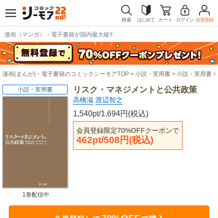
検索
はじめて
カート
ログイン
会員登録
漫画（マンガ）・電子書籍が国内最大級!!
漫画(まんが)・電子書籍のコミックシーモアTOP
小説・実用書
小説・実用書
リスク・マネジメントと公共政策
小説・実用書
高橋滋
渡辺智之
1,540pt/1,694円(税込)
会員登録限定70%OFFクーポンで
462pt/508円(税込)
1巻配信中