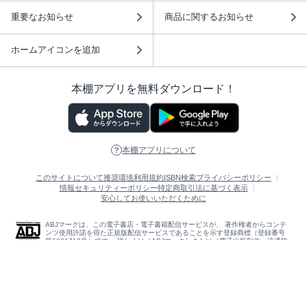
重要なお知らせ
商品に関するお知らせ
ホームアイコンを追加
本棚アプリを無料ダウンロード！
本棚アプリについて
このサイトについて
推奨環境
利用規約
ISBN検索
プライバシーポリシー
情報セキュリティーポリシー
特定商取引法に基づく表示
安心してお使いいただくために
ABJマークは、この電子書店・電子書籍配信サービスが、 著作権者からコンテ
ンツ使用許諾を得た正規版配信サービスであることを示す登録商標（登録番号
第6091713号）です。 詳しくは［ABJマーク］または［電子出版制作・流通協
議会］で検索してください。
(C)NTTソルマーレ