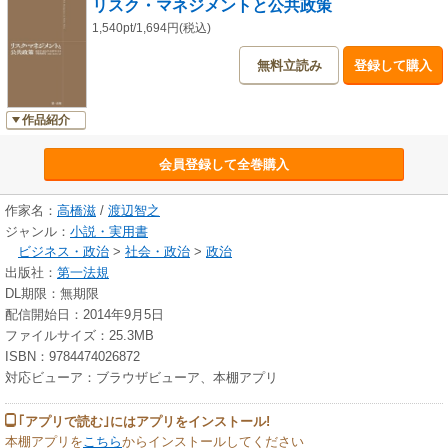
リスク・マネジメントと公共政策
1,540pt/1,694円(税込)
無料立読み
登録して購入
作品紹介
会員登録して全巻購入
作家名：
高橋滋
/
渡辺智之
ジャンル：
小説・実用書
ビジネス・政治
>
社会・政治
>
政治
出版社：
第一法規
DL期限：無期限
配信開始日：2014年9月5日
ファイルサイズ：25.3MB
ISBN：9784474026872
対応ビューア：ブラウザビューア、本棚アプリ
｢アプリで読む｣にはアプリをインストール!
本棚アプリを
こちら
からインストールしてください