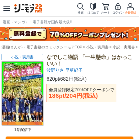
検索
はじめて
カート
ログイン
会員登録
漫画（マンガ）・電子書籍が国内最大級!!
漫画(まんが)・電子書籍のコミックシーモアTOP
小説・実用書
小説・実用書
なでしこ物語 「一生懸命」はかっこ
小説・実用書
いい！
波野りさ
早草紀子
620pt/682円(税込)
会員登録限定70%OFFクーポンで
186pt/204円(税込)
1巻配信中