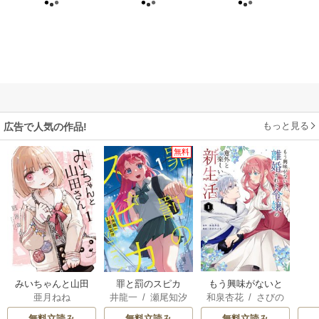
もっと見る
広告で人気の作品!
無料
みいちゃんと山田
罪と罰のスピカ
もう興味がないと
亜月ねね
井龍一
/
瀬尾知汐
和泉杏花
/
さびの
さん
離婚された令嬢の
ぶち
意外と楽しい新生
無料立読み
無料立読み
無料立読み