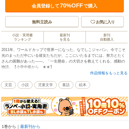
70%OFF
会員登録して
で購入
無料立読み
お気に入り
小説・実用書
最新刊
新刊
ランキング
を見る
自動購入
2011年、ワールドカップで世界一になった、なでしこジャパン。今でこそ
光のまっただ中にいる彼女たちだが、ここにいたるまでには、努力とたく
さんの困難があった――。「一生懸命」の大切さを教えてくれる、感動の
物語。【小学中級から ★★】
作品情報をもっと見る
文芸
小説
児童文学
童話
絵本
1巻から
｜
最新刊から