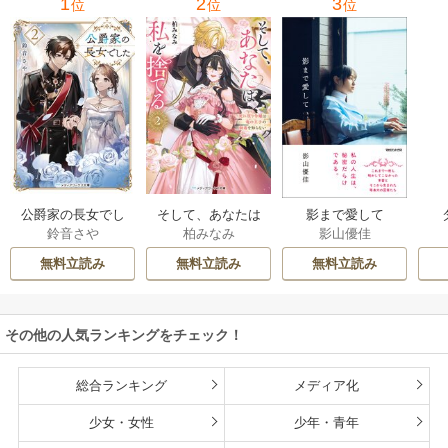
1
2
3
位
位
位
公爵家の長女でし
そして、あなたは
影まで愛して
鈴音さや
柏みなみ
影山優佳
た
私を捨てる
無料立読み
無料立読み
無料立読み
その他の人気ランキングをチェック！
総合ランキング
メディア化
少女・女性
少年・青年