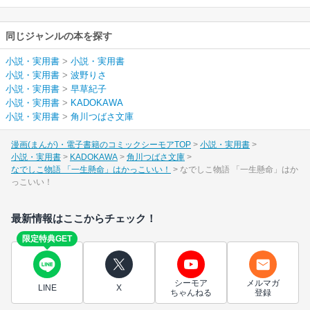
同じジャンルの本を探す
小説・実用書
>
小説・実用書
小説・実用書
>
波野りさ
小説・実用書
>
早草紀子
小説・実用書
>
KADOKAWA
小説・実用書
>
角川つばさ文庫
漫画(まんが)・電子書籍のコミックシーモアTOP
小説・実用書
小説・実用書
KADOKAWA
角川つばさ文庫
なでしこ物語 「一生懸命」はかっこいい！
なでしこ物語 「一生懸命」はか
っこいい！
最新情報はここからチェック！
限定特典GET
シーモア
メルマガ
LINE
X
ちゃんねる
登録