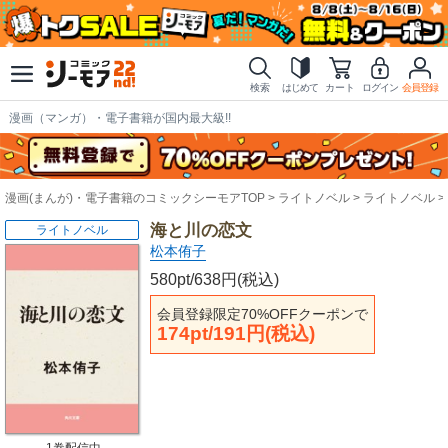
検索
はじめて
カート
ログイン
会員登録
漫画（マンガ）・電子書籍が国内最大級!!
漫画(まんが)・電子書籍のコミックシーモアTOP
ライトノベル
ライトノベル
海と川の恋文
ライトノベル
松本侑子
580pt/638円(税込)
会員登録限定70%OFFクーポンで
174pt/191円(税込)