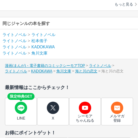
もっと見る
同じジャンルの本を探す
ライトノベル
>
ライトノベル
ライトノベル
>
松本侑子
ライトノベル
>
KADOKAWA
ライトノベル
>
角川文庫
漫画(まんが)・電子書籍のコミックシーモアTOP
ライトノベル
ライトノベル
KADOKAWA
角川文庫
海と川の恋文
海と川の恋文
最新情報はここからチェック！
限定特典GET
シーモア
メルマガ
LINE
X
ちゃんねる
登録
お得にポイントゲット！