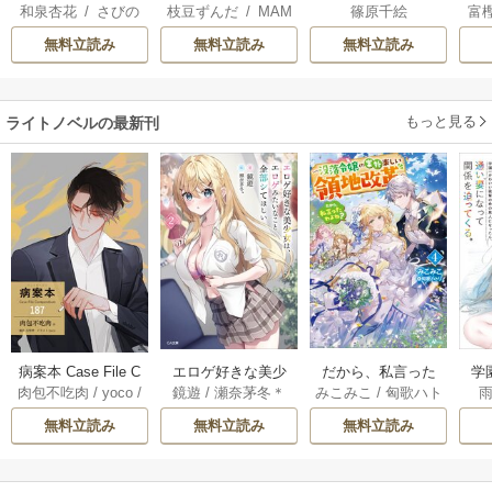
和泉杏花
/
さびの
枝豆ずんだ
/
MAM
篠原千絵
富
離婚された令嬢の
国の姫ですが氷の
り
ぶち
AKOTO
/
鴉羽凛燈
意外と楽しい新生
皇子殿下がどうも
無料立読み
無料立読み
無料立読み
活
溺愛してくれてい
ます～
もっと見る
ライトノベルの最新刊
だから、私言った
病案本 Case File C
エロゲ好きな美少
学
みこみこ
/
匈歌ハト
肉包不吃肉
/
yoco
/
鏡遊
/
瀬奈茅冬＊
わよね？ ～没落令
ompendium［分冊
女は、エロゲみた
輩
リ
呉聖華
嬢の案外楽しい領
版］ 187巻
いなこと全部シて
っ
無料立読み
無料立読み
無料立読み
地改革～ 4巻
ほしい【電子ＳＳ
な
特典付き】 2巻