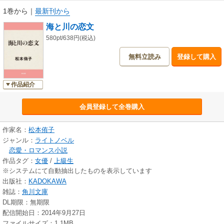
1巻から
｜
最新刊から
海と川の恋文
580pt/638円(税込)
無料立読み
登録して購入
作品紹介
会員登録して全巻購入
作家名：
松本侑子
ジャンル：
ライトノベル
恋愛・ロマンス小説
作品タグ：
女優
/
上級生
※システムにて自動抽出したものを表示しています
出版社：
KADOKAWA
雑誌：
角川文庫
DL期限：無期限
配信開始日：2014年9月27日
ファイルサイズ：1.1MB