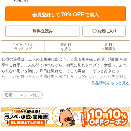
1巻配信中
70%OFF
会員登録して
で購入
無料立読み
お気に入り
ライトノベル
最新刊
新刊
ランキング
を見る
自動購入
18歳の遥香は、二人の上級生に出会う。自主映画を撮る徳明、演劇部を主
宰する修平。二人の間でゆれながら、初恋に別れをつげて、女優へ。忘れ
られない思いを胸に、月日は流れた。そして再会、「ずっと好きだっ
た」。だが若い日という川は海へ出てもう、もどれない。人生の光と影を
知り、大人になった三人。全編に流れる、甘く苦い青春の郷愁、大人にな
作品情報をもっと見る
っても消えない恋のときめき。懐かしくてドラマチック、心にしみる恋愛
小説。
恋愛・ロマンス小説