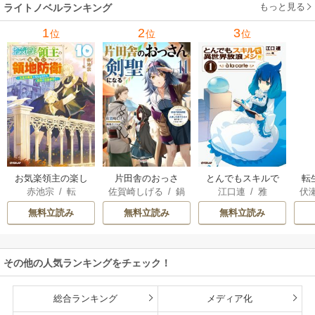
もっと見る
ライトノベルランキング
1
2
3
位
位
位
お気楽領主の楽し
片田舎のおっさ
とんでもスキルで
転
赤池宗
/
転
佐賀崎しげる
/
鍋
江口連
/
雅
伏
い領地防衛
ん、剣聖になる
異世界放浪メシ
島テツヒロ
～ただの田舎の剣
無料立読み
無料立読み
無料立読み
術師範だったの
に、大成した弟子
たちが俺を放って
その他の人気ランキングをチェック！
くれない件～
総合ランキング
メディア化