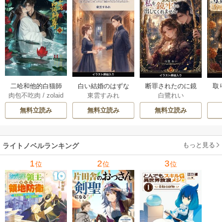
白い結婚のはずな
二哈和他的白猫師
断罪されたのに鏡
取
東雲すみれ
肉包不吃肉
/
zolaid
白鷺れい
のに、旦那様の指
尊 5-6巻
公さまが私を鏡牢
女
a
/
石原理夏
先が止まりません
から出してくれま
科
無料立読み
無料立読み
無料立読み
（挿絵版） 1巻
せん（挿絵版） 1巻
軍
た
ます
もっと見る
ライトノベルランキング
1
2
3
位
位
位