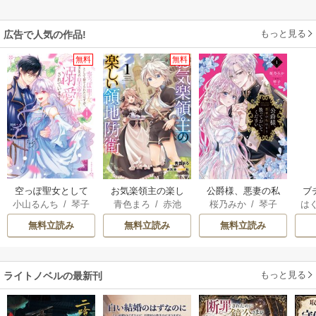
もっと見る
広告で人気の作品!
無料
無料
空っぽ聖女として
お気楽領主の楽し
公爵様、悪妻の私
ブ
小山るんち
/
琴子
青色まろ
/
赤池
桜乃みか
/
琴子
は
捨てられたはず
い領地防衛
はもう放っておい
復
宗
/
転
お
が、嫁ぎ先の皇帝
てください
無料立読み
無料立読み
無料立読み
陛下に溺愛されて
います
もっと見る
ライトノベルの最新刊