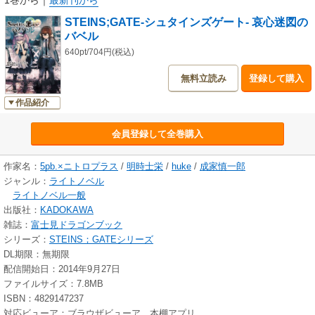
1巻から
｜
最新刊から
STEINS;GATE‐シュタインズゲート‐ 哀心迷図の
バベル
640pt/704円(税込)
無料立読み
登録して購入
作品紹介
会員登録して全巻購入
作家名：
5pb.×ニトロプラス
/
明時士栄
/
huke
/
成家慎一郎
ジャンル：
ライトノベル
ライトノベル一般
出版社：
KADOKAWA
雑誌：
富士見ドラゴンブック
シリーズ：
STEINS；GATEシリーズ
DL期限：無期限
配信開始日：2014年9月27日
ファイルサイズ：7.8MB
ISBN：4829147237
対応ビューア：ブラウザビューア、本棚アプリ