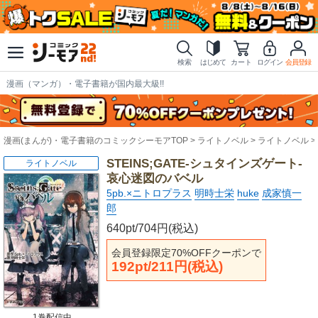
検索
はじめて
カート
ログイン
会員登録
漫画（マンガ）・電子書籍が国内最大級!!
漫画(まんが)・電子書籍のコミックシーモアTOP
ライトノベル
ライトノベル
STEINS;GATE‐シュタインズゲート‐
ライトノベル
哀心迷図のバベル
5pb.×ニトロプラス
明時士栄
huke
成家慎一
郎
640pt/704円(税込)
会員登録限定70%OFFクーポンで
192pt/211円(税込)
1巻配信中