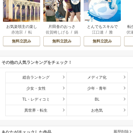
お気楽領主の楽し
片田舎のおっさ
とんでもスキルで
転
赤池宗
/
転
佐賀崎しげる
/
鍋
江口連
/
雅
伏
い領地防衛
ん、剣聖になる
異世界放浪メシ
島テツヒロ
～ただの田舎の剣
無料立読み
無料立読み
無料立読み
術師範だったの
に、大成した弟子
たちが俺を放って
その他の人気ランキングをチェック！
くれない件～
総合ランキング
メディア化
少女・女性
少年・青年
TL・レディコミ
BL
異世界・転生
お色気
履歴削除
あなたがチェックした作品