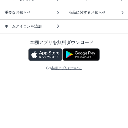
重要なお知らせ
商品に関するお知らせ
ホームアイコンを追加
本棚アプリを無料ダウンロード！
本棚アプリについて
このサイトについて
推奨環境
利用規約
ISBN検索
プライバシーポリシー
情報セキュリティーポリシー
特定商取引法に基づく表示
安心してお使いいただくために
ABJマークは、この電子書店・電子書籍配信サービスが、 著作権者からコンテ
ンツ使用許諾を得た正規版配信サービスであることを示す登録商標（登録番号
第6091713号）です。 詳しくは［ABJマーク］または［電子出版制作・流通協
議会］で検索してください。
(C)NTTソルマーレ