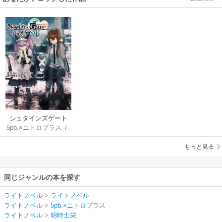
シュタインズゲート
5pb.×ニトロプラス
/
哀心迷図のバベル
明時士栄
/
huke
/
成
もっと見る
家慎一郎
同じジャンルの本を探す
ライトノベル
>
ライトノベル
ライトノベル
>
5pb.×ニトロプラス
ライトノベル
>
明時士栄