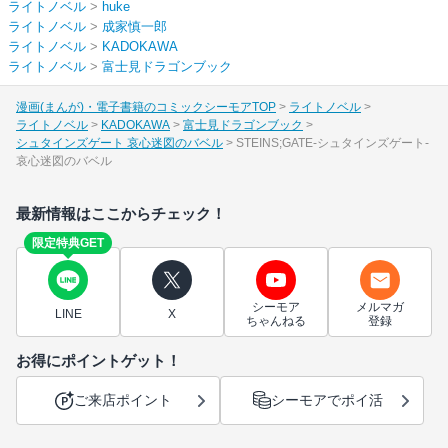
ライトノベル
>
huke
ライトノベル
>
成家慎一郎
ライトノベル
>
KADOKAWA
ライトノベル
>
富士見ドラゴンブック
漫画(まんが)・電子書籍のコミックシーモアTOP
ライトノベル
ライトノベル
KADOKAWA
富士見ドラゴンブック
シュタインズゲート 哀心迷図のバベル
STEINS;GATE‐シュタインズゲート‐
哀心迷図のバベル
最新情報はここからチェック！
限定特典GET
シーモア
メルマガ
LINE
X
ちゃんねる
登録
お得にポイントゲット！
ご来店ポイント
シーモアでポイ活