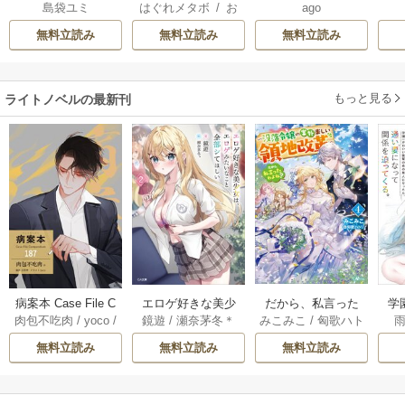
島袋ユミ
はぐれメタボ
/
お
ago
は二人の王子に愛
復を誓いました。
おのいも
/
昌未
される―
無料立読み
無料立読み
無料立読み
もっと見る
ライトノベルの最新刊
だから、私言った
病案本 Case File C
エロゲ好きな美少
学
みこみこ
/
匈歌ハト
肉包不吃肉
/
yoco
/
鏡遊
/
瀬奈茅冬＊
わよね？ ～没落令
ompendium［分冊
女は、エロゲみた
輩
リ
呉聖華
嬢の案外楽しい領
版］ 187巻
いなこと全部シて
っ
無料立読み
無料立読み
無料立読み
地改革～ 4巻
ほしい【電子ＳＳ
な
特典付き】 2巻