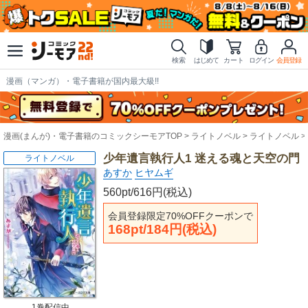
検索
はじめて
カート
ログイン
会員登録
漫画（マンガ）・電子書籍が国内最大級!!
漫画(まんが)・電子書籍のコミックシーモアTOP
ライトノベル
ライトノベル
少年遺言執行人1 迷える魂と天空の門
ライトノベル
あすか
ヒヤムギ
560pt/616円(税込)
会員登録限定70%OFFクーポンで
168pt/184円(税込)
1巻配信中