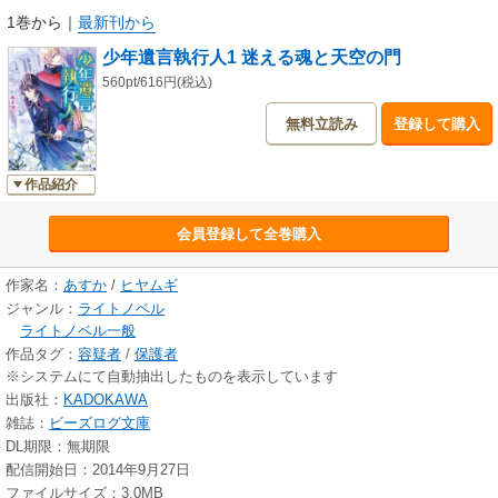
1巻から
｜
最新刊から
少年遺言執行人1 迷える魂と天空の門
560pt/616円(税込)
無料立読み
登録して購入
作品紹介
会員登録して全巻購入
作家名：
あすか
/
ヒヤムギ
ジャンル：
ライトノベル
ライトノベル一般
作品タグ：
容疑者
/
保護者
※システムにて自動抽出したものを表示しています
出版社：
KADOKAWA
雑誌：
ビーズログ文庫
DL期限：無期限
配信開始日：2014年9月27日
ファイルサイズ：3.0MB