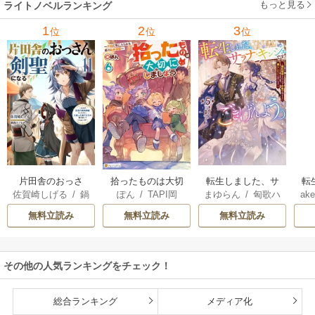
もっと見る
ライトノベルランキング
1
2
3
位
位
位
片田舎のおっさ
拾ったものは大切
転生しました、サ
転
佐賀崎しげる
/
鍋
ぽん
/
TAPI岡
まゆらん
/
匈歌ハ
ake
ん、剣聖になる
にしましょう ～子
ラナ・キンジェで
帝
島テツヒロ
トリ
～ただの田舎の剣
狼に気に入られた
す。ごきげんよ
る
無料立読み
無料立読み
無料立読み
術師範だったの
男の転移物語～
う。
に、大成した弟子
たちが俺を放って
その他の人気ランキングをチェック！
くれない件～
総合ランキング
メディア化