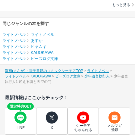
もっと見る
同じジャンルの本を探す
ライトノベル
>
ライトノベル
ライトノベル
>
あすか
ライトノベル
>
ヒヤムギ
ライトノベル
>
KADOKAWA
ライトノベル
>
ビーズログ文庫
漫画(まんが)・電子書籍のコミックシーモアTOP
ライトノベル
ライトノベル
KADOKAWA
ビーズログ文庫
少年遺言執行人
少年遺言
執行人1 迷える魂と天空の門
最新情報はここからチェック！
限定特典GET
シーモア
メルマガ
LINE
X
ちゃんねる
登録