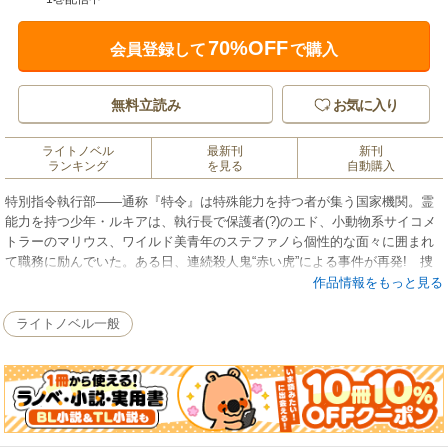
70%OFF
会員登録して
で購入
無料立読み
お気に入り
ライトノベル
最新刊
新刊
ランキング
を見る
自動購入
特別指令執行部――通称『特令』は特殊能力を持つ者が集う国家機関。霊
能力を持つ少年・ルキアは、執行長で保護者(?)のエド、小動物系サイコメ
トラーのマリウス、ワイルド美青年のステファノら個性的な面々に囲まれ
て職務に励んでいた。ある日、連続殺人鬼“赤い虎”による事件が再発! 捜
査を進めると、浮かび上がった容疑者は、なんと……!? 特殊能力活劇、
作品情報をもっと見る
にぎやかに登場!!
ライトノベル一般