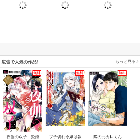
もっと見る
広告で人気の作品!
無料
無料
無料
夜伽の双子―贄姫
ブチ切れ令嬢は報
隣の元カレくん