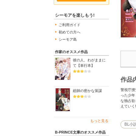
シーモアを楽しもう!
ご利用ガイド
初めての方へ
シーモア島
作家のオススメ作品
彼の人、わがままに
て【単行本】
作品
警視庁捜
総帥の密かな策謀
った少年
な独占欲
えていく!
もっと見る
BL小
B-PRINCE文庫のオススメ作品