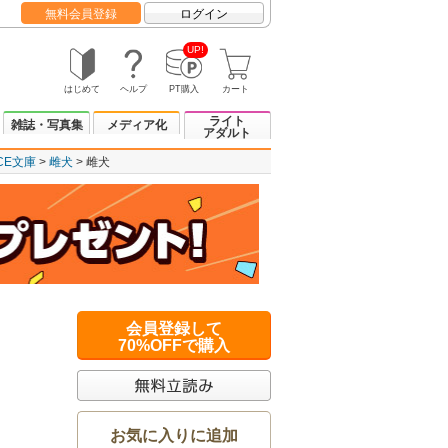
無料会員登録
ログイン
UP!
はじめて
ヘルプ
PT購入
カート
ライト
雑誌・写真集
メディア化
アダルト
NCE文庫
雌犬
雌犬
会員登録して
70%OFFで購入
お気に入りに追加