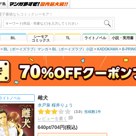
ア島
電子書籍ならコミックシーモア！
シーモア
BL
TL
ライトノベル
小説・実用書
コミックス
BL（ボーイズラブ）マンガ
BL（ボーイズラブ）小説
KADOKAWA
B-PRI
雌犬
ライトノベル
水戸泉
桜井りょう
（3.0）
投稿数1件
レビューを書く
640pt/704円(税込)