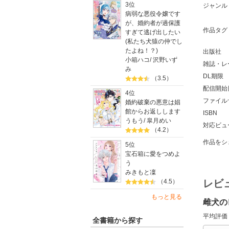
3位
ジャンル
病弱な悪役令嬢です
が、婚約者が過保護
作品タグ
すぎて逃げ出したい
(私たち犬猿の仲でし
たよね！？)
出版社
小箱ハコ
/
沢野いず
雑誌・レ
み
DL期限
（3.5）
配信開始
4位
ファイル
婚約破棄の悪意は娼
館からお返しします
ISBN
うもう
/
皐月めい
対応ビュ
（4.2）
作品をシ
5位
宝石箱に愛をつめよ
う
みきもと凜
（4.5）
レビ
もっと見る
雌犬の
平均評価
全書籍から探す