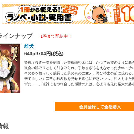
ラインナップ
1巻まで配信中！
雌犬
640pt/704円(税込)
警視庁捜査一課を離職した曾根崎裕太には、かつて家族のように暮
嵐会の跡取りとして引き取られ、手放さざるをえなかった少年・沙
その姿を雄々しく成長した男のものに変え、再び裕太の前に現れる
来て欲しい」異常な独占欲を見せる真也に戸惑いつつ、裕太もまた
ずに――。複雑にもつれ合った感情の糸は、心よりも先に裕太の躰を
会員登録して全巻購入
情報