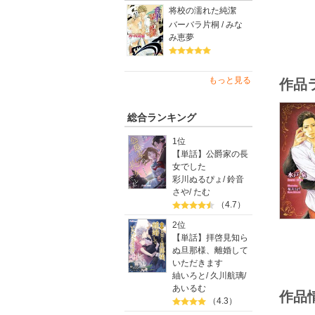
将校の濡れた純潔
バーバラ片桐 / みな
み恵夢
もっと見る
作品
総合ランキング
1位
【単話】公爵家の長
女でした
彩川ぬるぴょ
/
鈴音
さや
/
たむ
（4.7）
2位
【単話】拝啓見知ら
ぬ旦那様、離婚して
いただきます
紬いろと
/
久川航璃
/
あいるむ
作品
（4.3）