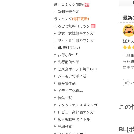
新刊コミック/書籍
新刊発売予定
最新
ランキング
(毎日更新)
まるごと無料コミック
少女・女性無料マンガ
少年・青年無料マンガ
ほと
BL無料マンガ
お得なSALE
元刑
った
先行配信作品
に重
ご来店ポイント毎日GET
じの
シーモアでポイ活
い
賞受賞作品
メディア化作品
特集一覧
スタッフオススメマンガ
この
レビュー高評価マンガ
広告掲載中タイトル
詳細検索
BL
コミックニュース