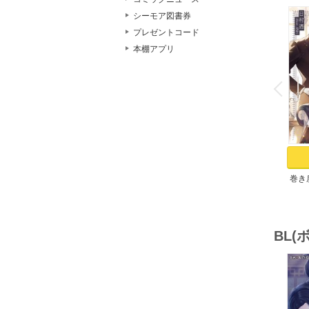
シーモア図書券
プレゼントコード
本棚アプリ
o
v
P
r
e
i
u
巻き
BL