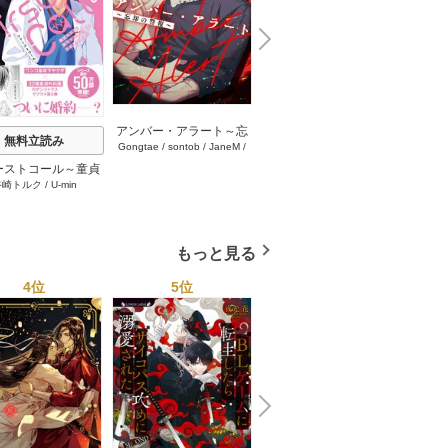
N
x
e
t
アンバー・アラート～忘
流れ星の導く先に【タテ
無料立読み
Gongtae
/
sontob
/
JaneM
/
mamadeul
/
MOSCARETO
却の警報～【タテヨミ】
ヨミ】 95巻
REDICE STUDIO
24-25巻
ーストコール～童貞
おやす
谷崎トルク
/
U-min
医、年下ヤクザの嫁
ろくん
れそうです！～【単
(シーモア限定描き
ろし付き)】 5巻
もっと見る
4位
5位
6位
N
x
e
t