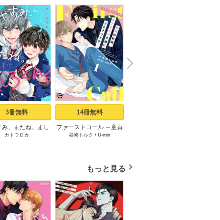
N
x
e
t
3冊無料
14冊無料
1冊無料
すみ、またね。まし
ファーストコール ～童貞
同棲ヤンキー赤松セブン
ファー
カトウロカ
谷崎トルク
/
U-min
奥嶋ひろまさ
/
SHOOWA
ろくん。 act.1
外科医、年下ヤクザの嫁
【電子単行本】 1
外科医
にされそうです！～ 1
にされ
もっと見る