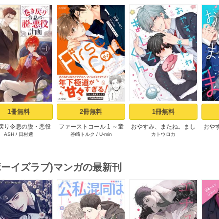
s
1冊無料
2冊無料
1冊無料
戻り令息の脱・悪役
ファーストコール 1 ～童
おやすみ、またね。まし
おや
ASH
/
日村透
谷崎トルク
/
U-min
カトウロカ
計画１
貞外科医、年下ヤクザの
ろくん。【電子限定漫画
嫁にされそうです！～
付き】
【単行本版(シーモア限定
描き下ろし付き)】
(ボーイズラブ)マンガの最新刊
s