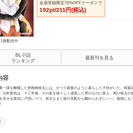
会員登録限定70%OFFクーポンで
192pt/211円(税込)
1巻配信中
BL小説
最新刊を見る
ランキング
内容
査一課を離職した曾根崎裕太には、かつて家族のように暮らした子供がいた。桜嵐
・沙村真也は、十三年後、その姿を雄々しく成長した男のものに変え、再び裕太の
を見せる真也に戸惑いつつ、裕太もまた彼の支配から離れられずに――。複雑にも
!
説