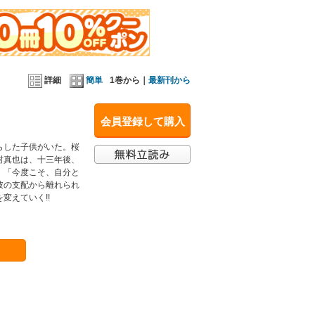
詳細
簡単
1巻から｜
最新刊から
会員登録して購入
らした子供がいた。桜
村真也は、十三年後、
。「今度こそ、自分と
彼の支配から離れられ
変えていく!!