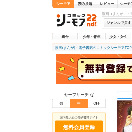
シーモア
読み放題
レビュー
シーモ
漫画（まんが）・
ジャンルで探す
総合
少年・青年
少女・女性
漫画(まんが)・電子書籍のコミックシーモアTOP
セーフサーチ
？
強
中
OFF
国内最大級の電子書籍サイト
無料会員登録