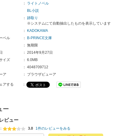
：
ライトノベル
BL小説
：
跡取り
※システムにて自動抽出したものを表示しています
：
KADOKAWA
ーベル
：
B-PRINCE文庫
：
無期限
日
：
2014年9月27日
サイズ
：
6.0MB
：
4048709712
ーア
：
ブラウザビューア
ェアする
：
ュー
レビュー
：
3.0
1件のレビューをみる