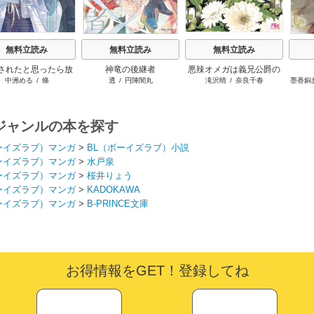
無料立読み
無料立読み
無料立読み
されたと思ったら放
神竜の後継者
悪辣オメガは義兄公爵の
中洲める
/
條
透
/
円陣闇丸
滝沢晴
/
奈良千春
墨香銅
れたので、好きに暮
重すぎる執着愛に溺れる
ます。だから今さら
ないでください、辺
境伯さま
ジャンルの本を探す
ーイズラブ）マンガ
>
BL（ボーイズラブ）小説
ーイズラブ）マンガ
>
水戸泉
ーイズラブ）マンガ
>
桜井りょう
ーイズラブ）マンガ
>
KADOKAWA
ーイズラブ）マンガ
>
B-PRINCE文庫
お得情報をGET！登録してね