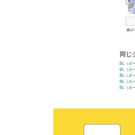
嫁が
置さ
らし
構わ
同じ
BL（ボ
BL（ボ
BL（ボ
BL（ボ
BL（ボ