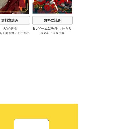
無料立読み
無料立読み
無料立読み
天官賜福
BLゲームに転生したらサ
アルファは飢えても主を
毒を
臭
/
鄭穎馨
/
日出的小
夜光花
/
奈良千春
佐伊
/
yoco
イコパス攻めに溺愛され
摘まず
太陽
た SECOND