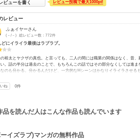
レビュー投稿で最大1000pt!
レビューを書く
のレビュー
ふぁイヤー
さん
(－/－)
総レビュー数：772件
んどにイライラ最後はラブラブ。
事の裕太とヤクザの真也。と言っても、二人の間には職業の関係はなく、昔、
思い。話の半分は過去のことで、もちろんこの話ではその部分なくしては進ま
要なのも分かる。分かるんだけど、一方的なHシーンはかなりイライラさせる
話がもう少し長かったら、最初のイライラも吹っ飛んだのにな～
いね
0件
作品を読んだ人はこんな作品も読んでいます
(ボーイズラブ)マンガの無料作品