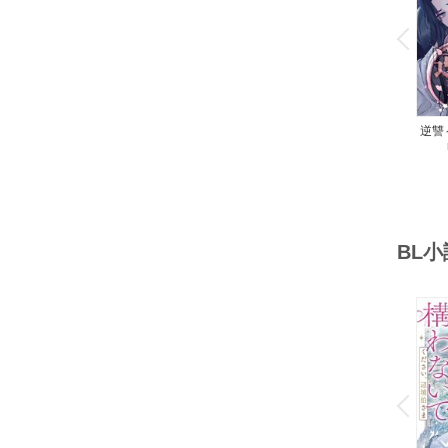
o
v
P
r
e
i
u
逆讐
BL
o
v
P
r
e
i
u