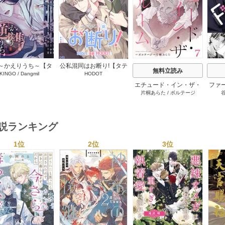
～かえりうち～【タ
公私混同はお断り!【タテ
無料立読み
KINGO
/
Dangmil
HODOT
テヨミ】 36巻
ヨミ】 67巻
エチュード・イン・ザ・
ファ
片桐あらた
/
ボルテージ
ルーム[BluMellow] 7巻
外科
にさ
行本版
下
小説ランキング
1位
2位
3位
s