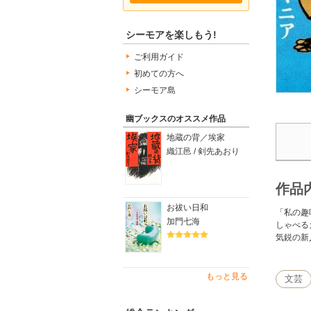
シーモアを楽しもう!
ご利用ガイド
初めての方へ
シーモア島
幽ブックスのオススメ作品
地蔵の背／埃家
織江邑 / 剣先あおり
作品
お祓い日和
「私の趣
加門七海
しゃべる
気鋭の新
もっと見る
文芸