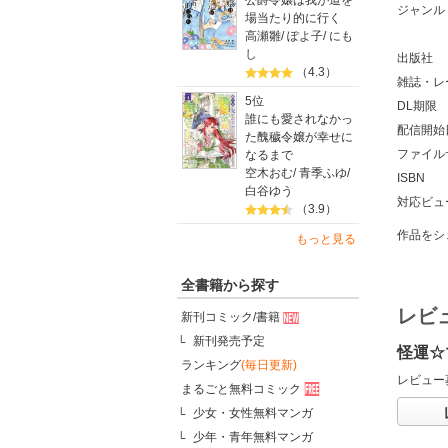
公爵令嬢は我が道を
ジャンル
場当たり的に行く
高瀬雛
/
ぽよ子
/
にも
し
出版社
（4.3）
雑誌・レ
5位
DL期限
誰にも愛されなかっ
配信開始
た醜穢令嬢が幸せに
ファイル
なるまで
空木おむ
/
青季ふゆ
/
ISBN
白谷ゆう
対応ビュ
（3.9）
作品をシ
もっと見る
全書籍から探す
レビ
新刊コミック/書籍
新刊発売予定
怪運☆
ランキング
(毎日更新)
レビュー
まるごと無料コミック
少女・女性無料マンガ
少年・青年無料マンガ