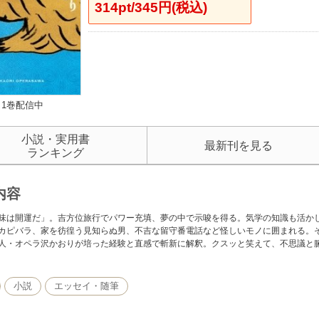
314pt/345円(税込)
1巻配信中
小説・実用書
最新刊を見る
ランキング
内容
味は開運だ」。吉方位旅行でパワー充填、夢の中で示唆を得る。気学の知識も活か
カピバラ、家を彷徨う見知らぬ男、不吉な留守番電話など怪しいモノに囲まれる。
人・オペラ沢かおりが培った経験と直感で斬新に解釈。クスッと笑えて、不思議と
小説
エッセイ・随筆