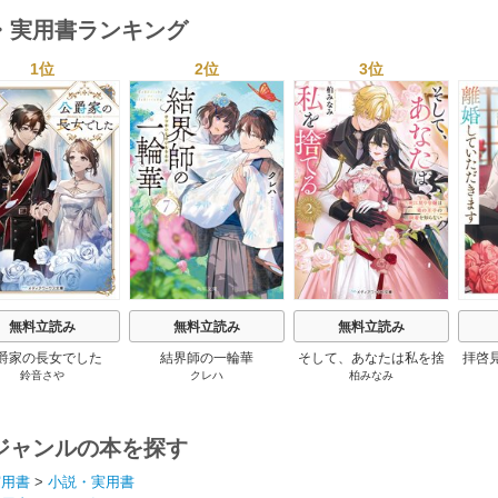
・実用書ランキング
1位
2位
3位
s
無料立読み
無料立読み
無料立読み
爵家の長女でした
結界師の一輪華
そして、あなたは私を捨
拝啓
鈴音さや
クレハ
柏みなみ
てる
婚
ジャンルの本を探す
実用書
>
小説・実用書