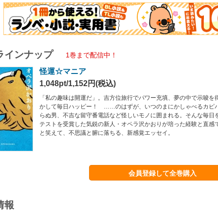
ラインナップ
1巻まで配信中！
怪運☆マニア
1,048pt/1,152円(税込)
「私の趣味は開運だ」。吉方位旅行でパワー充填、夢の中で示唆を
かして毎日ハッピー！ ……のはずが、いつのまにかしゃべるカピ
らぬ男、不吉な留守番電話など怪しいモノに囲まれる。そんな毎日
テストを受賞した気鋭の新人・オペラ沢かおりが培った経験と直感
と笑えて、不思議と腑に落ちる、新感覚エッセイ。
会員登録して全巻購入
情報