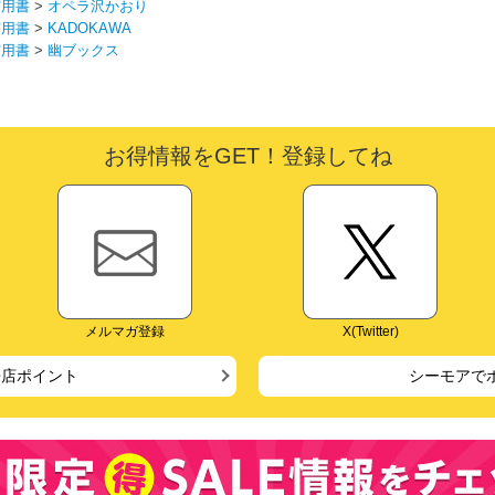
実用書
>
オペラ沢かおり
実用書
>
KADOKAWA
実用書
>
幽ブックス
お得情報をGET！登録してね
メルマガ登録
X(Twitter)
来店ポイント
シーモアで