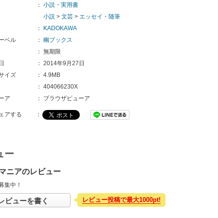
：
小説・実用書
小説
>
文芸
>
エッセイ・随筆
：
KADOKAWA
ーベル
：
幽ブックス
：
無期限
日
：
2014年9月27日
サイズ
：
4.9MB
：
404066230X
ーア
：
ブラウザビューア
ェアする
：
ュー
マニアのレビュー
募集中！
レビュー投稿で最大1000pt!
レビューを書く