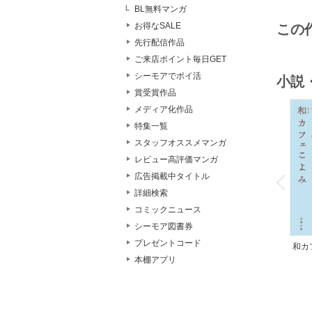
BL無料マンガ
お得なSALE
この
先行配信作品
ご来店ポイント毎日GET
シーモアでポイ活
小説
賞受賞作品
メディア化作品
特集一覧
スタッフオススメマンガ
レビュー高評価マンガ
o
v
広告掲載中タイトル
P
r
e
i
u
詳細検索
コミックニュース
シーモア図書券
プレゼントコード
和カ
んの
本棚アプリ