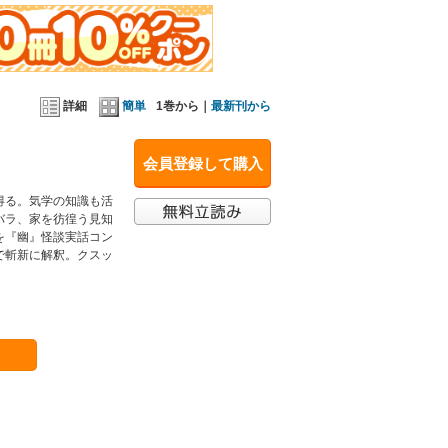
詳細
簡単
1巻から｜
最新刊から
会員登録して購入
得る。気学の知識も活
バラ、家を彷徨う見知
を『幽』怪談実話コン
で斬新に解釈。クスッ