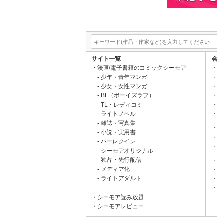
サイト一覧
漫画/電子書籍のコミックシーモア
少年・青年マンガ
少女・女性マンガ
BL（ボーイズラブ）
TL・レディコミ
ライトノベル
雑誌・写真集
小説・実用書
ハーレクイン
シーモアオリジナル
独占・先行配信
メディア化
ライトアダルト
シーモア読み放題
シーモアレビュー