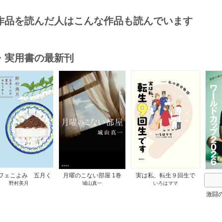
作品を読んだ人はこんな作品も読んでいます
・実用書の最新刊
s
フェこよみ 五月く
月曜のこない部屋 1巻
実は私、転生９回生で
野村美月
城山真一
いろはママ
夏のおもてなし 1巻
す マンガ 私の前世物
語 1巻
激闘
然が