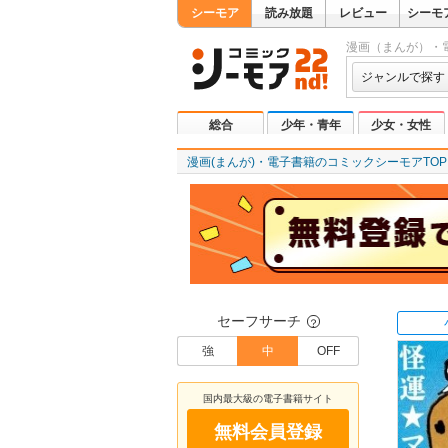
シーモア
読み放題
レビュー
シーモ
漫画（まんが）・
ジャンルで探す
総合
少年・青年
少女・女性
漫画(まんが)・電子書籍のコミックシーモアTOP
セーフサーチ
？
強
中
OFF
国内最大級の電子書籍サイト
無料会員登録