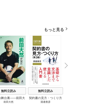
もっと見る
N
x
e
t
無料立読み
無料立読み
無料立読み
の舞台裏――前田大
契約書の見方・つくり方
談話室米澤 1巻
リーン
前田大然
淵邊善彦
米澤穂信
パット
見たワールドカップ
＜第３版＞ 1巻
のにす
2026 1巻
ってい
トで最