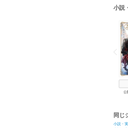
小説
o
v
P
r
e
i
u
公
同じ
小説・