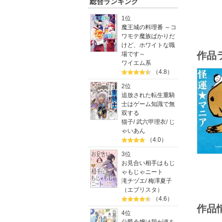
総合ランキング
1位
魔王城の料理番 ～コ
ワモテ魔族ばかりだ
けど、ホワイトな職
作品
場です～
ワイエム系
（4.8）
2位
追放された転生重騎
士はゲーム知識で無
双する
猫子
/
武六甲理衣
/
じ
ゃいあん
（4.0）
3位
お見合い相手はもじ
ゃもじゃニート
滝チヅエ
/
梅澤夏子
（エブリスタ）
（4.6）
作品
4位