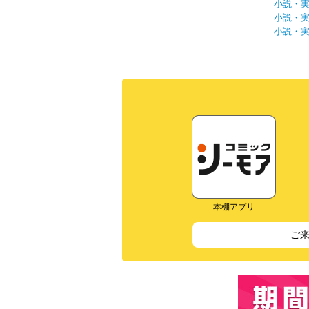
小説・
小説・
小説・
本棚アプリ
ご