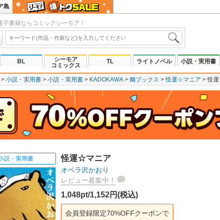
ア島
電子書籍ならコミックシーモア！
シーモア
BL
TL
ライトノベル
小説・実用書
コミックス
小説・実用書
小説・実用書
KADOKAWA
幽ブックス
怪運☆マニア
怪運
怪運☆マニア
小説・実用書
オペラ沢かおり
レビュー募集中！
1,048pt/1,152円(税込)
会員登録限定70%OFFクーポンで