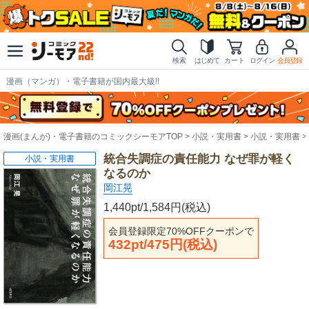
検索
はじめて
カート
ログイン
会員登録
漫画（マンガ）・電子書籍が国内最大級!!
漫画(まんが)・電子書籍のコミックシーモアTOP
小説・実用書
小説・実用書
統合失調症の責任能力 なぜ罪が軽く
小説・実用書
なるのか
岡江晃
1,440pt/1,584円(税込)
会員登録限定70%OFFクーポンで
432pt/475円(税込)