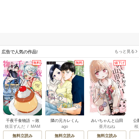
もっと見る
広告で人気の作品!
無料
無料
値下げ
千夜千食物語 ～敗
隣の元カレくん
みいちゃんと山田
公
枝豆ずんだ
/
MAM
ago
亜月ねね
桜
国の姫ですが氷の
さん
は
AKOTO
/
鴉羽凛燈
皇子殿下がどうも
無料立読み
無料立読み
無料立読み