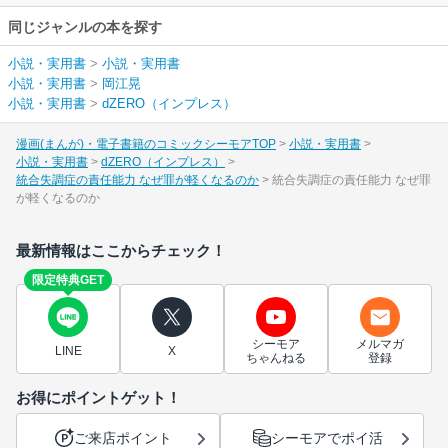
同じジャンルの本を探す
小説・実用書
>
小説・実用書
小説・実用書
>
岡江晃
小説・実用書
>
dZERO（インプレス）
漫画(まんが)・電子書籍のコミックシーモアTOP
小説・実用書
小説・実用書
dZERO（インプレス）
統合失調症の責任能力 なぜ罪が軽くなるのか
統合失調症の責任能力 なぜ罪
が軽くなるのか
最新情報はここからチェック！
限定特典GET
シーモア
メルマガ
LINE
X
ちゃんねる
登録
お得にポイントゲット！
ご来店ポイント
シーモアでポイ活