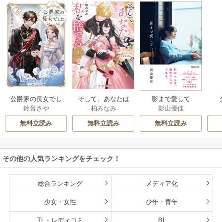
公爵家の長女でし
そして、あなたは
影まで愛して
鈴音さや
柏みなみ
影山優佳
た
私を捨てる
無料立読み
無料立読み
無料立読み
その他の人気ランキングをチェック！
総合ランキング
メディア化
少女・女性
少年・青年
TL・レディコミ
BL