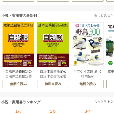
溺愛してくれてい
ます～
もっと見る
小説・実用書の最新刊
自治体法務検定公
自治体法務検定公
ヤマケイ文庫 新 く
電車
自治体法務検定委
自治体法務検定委
叶内拓哉
式テキスト 政策
式テキスト 基本
らべてわかる野鳥3
型
員会
員会
法務編 ２０２６
法務編 ２０２６
00 1巻
無料立読み
無料立読み
無料立読み
年度検定対応 1巻
年度検定対応 1巻
もっと見る
小説・実用書ランキング
1
2
3
位
位
位