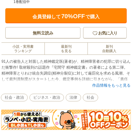
1巻配信中
70%OFF
会員登録して
で購入
無料立読み
お気に入り
小説・実用書
最新刊
新刊
ランキング
を見る
自動購入
91人の被告人と対面した精神鑑定医(著者)が、精神障害者の犯罪に切り込ん
だ衝撃作! 取材殺到の話題作『宅間守 精神鑑定書』の著者による第二弾。
精神障害とりわけ統合失調症(精神分裂症)に対して厳罰化を求める風潮、そ
して裁判員制度がスタートした今、鑑定事例を詳細に引きながら、「責任
能力あり・なしの境界線」を世に問う。
作品情報をもっと見る
〈本書収載の鑑定事例〉 [事例1]車で通勤途上の人たちを次々とはねて多数
社会・政治
ビジネス・政治
法律
社会
を殺傷 [事例2]父親を包丁で刺して重傷を負わせ、止めに入った母を刺
殺 [事例3]長年各地を放浪したホームレスがコンビニで焼酎などを万引き