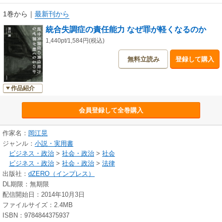
1巻から
｜
最新刊から
統合失調症の責任能力 なぜ罪が軽くなるのか
1,440pt/1,584円(税込)
無料立読み
登録して購入
作品紹介
会員登録して全巻購入
作家名：
岡江晃
ジャンル：
小説・実用書
ビジネス・政治
>
社会・政治
>
社会
ビジネス・政治
>
社会・政治
>
法律
出版社：
dZERO（インプレス）
DL期限：無期限
配信開始日：2014年10月3日
ファイルサイズ：2.4MB
ISBN：9784844375937