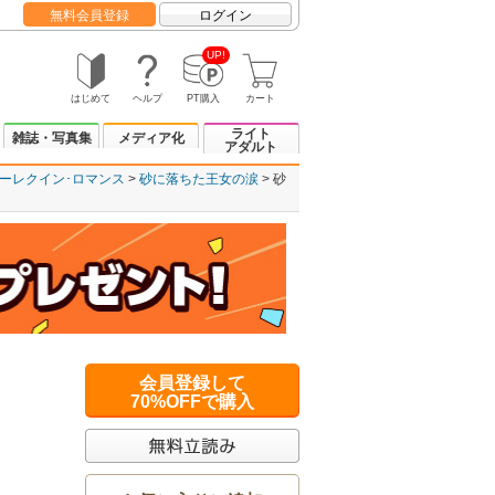
無料会員登録
ログイン
UP!
はじめて
ヘルプ
PT購入
カート
ライト
雑誌・写真集
メディア化
アダルト
ーレクイン･ロマンス
砂に落ちた王女の涙
砂
会員登録して
70%OFFで購入