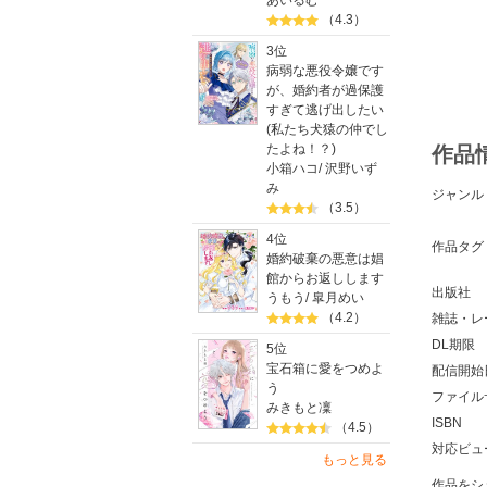
あいるむ
（4.3）
3位
病弱な悪役令嬢です
が、婚約者が過保護
すぎて逃げ出したい
(私たち犬猿の仲でし
たよね！？)
作品
小箱ハコ
/
沢野いず
み
ジャンル
（3.5）
4位
作品タグ
婚約破棄の悪意は娼
館からお返しします
出版社
うもう
/
皐月めい
（4.2）
雑誌・レ
DL期限
5位
宝石箱に愛をつめよ
配信開始
う
ファイル
みきもと凜
ISBN
（4.5）
対応ビュ
もっと見る
作品をシ