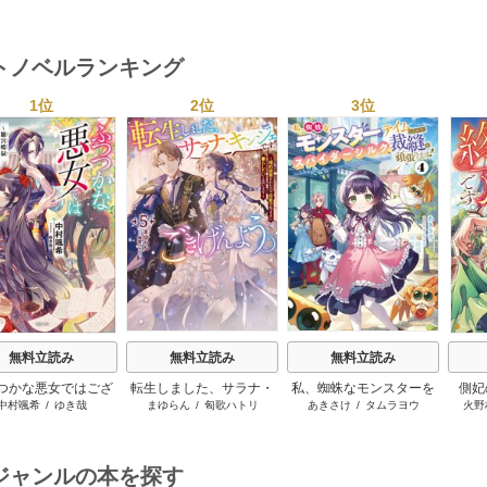
ー･ライアンズ
/
花牟礼
レン･ブルックス
/
のわきねい
/
ちずる
/
レベッカ･ヨーク
/
稜
ーザン
1巻
1巻
1巻
サラ･モーガン
/
星合操
/
マーガレット･ウェイ
/
一重夕
敦水
/
ケイト･ハーディ
/
海野
津谷さ
･ウィール
/
津寺里可子
子
みつる
/
サラ･ウッド
/
流水凛
トノベルランキング
子
1位
2位
3位
s
無料立読み
無料立読み
無料立読み
つかな悪女ではござ
転生しました、サラナ・
私、蜘蛛なモンスターを
側妃
中村颯希
/
ゆき哉
まゆらん
/
匈歌ハトリ
あきさけ
/
タムラヨウ
火野
いますが
キンジェです。ごきげん
テイムしたので、スパイ
よう。
ダーシルクで裁縫を頑張
ります
ジャンルの本を探す