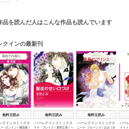
作品を読んだ人はこんな作品も読んでいます
レクインの最新刊
s
無料立読み
無料立読み
無料立読み
レクインコミックス
ハーレクインコミックス
ハーレクインコミックス
ハー
ニー･ロンドン
/
橘花夜
/
マヤ・ブレイク
/
星野正美
/
ヘ
ニーナ･ブルーンス
/
おおつき
ケイト
2026年 vol.1064
セット 2026年 vol.1002
セット 2026年 vol.1063
セット 