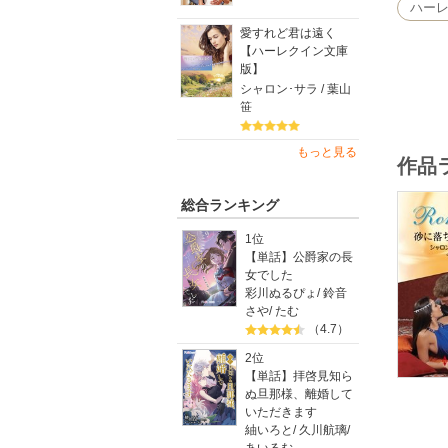
へ出るた
ハー
き……。
愛すれど君は遠く
王女とし
【ハーレクイン文庫
ながら、
版】
シャロン･サラ / 葉山
笹
もっと見る
作品
総合ランキング
1位
【単話】公爵家の長
女でした
彩川ぬるぴょ
/
鈴音
さや
/
たむ
（4.7）
2位
【単話】拝啓見知ら
ぬ旦那様、離婚して
いただきます
紬いろと
/
久川航璃
/