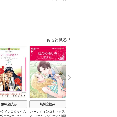
もっと見る
N
x
e
t
無料立読み
無料立読み
無料立読み
レクインコミックス
ハーレクインコミックス
ハーレクインコミックス
ハーレ
･ウォーカー
/
JET
/
ス
ソフィー・ペンブローク
/
御茶
サラ･モーガン
/
友井美穂
/
ケ
イヴォ
2026年 vol.1001
セット 2026年 vol.1062
セット 2026年 vol.1000
セット 