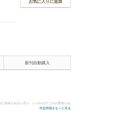
お気に入りに追加
新刊自動購入
由に決められない日々。いつかはどこかの見知らぬ
イギリスの広告業界を率いる実業家ゲイブ・スティ
作品情報をもっと見る
隠して彼のもとを訪ねると、協力を申し出た。国外