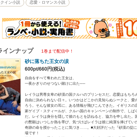
めの必死の懇願はいつしか熱を帯び、気づけばレイラは彼に純潔を捧げていた。数
レクイン小説
恋愛・ロマンス小説
■大好評だった『砂漠の掟に背いて』の関連作の登場です！
ての重責と女性としての喜び──相反する運命に翻弄され
王女レイラが最後に選ぶのは……？
ラインナップ
1巻まで配信中！
砂に落ちた王女の涙
600pt/660円(税込)
自由をすべて奪われた王女は、
一夜かぎりのせつない賭けに出た──
レイラは男尊女卑の砂漠の国クルハのプリンセスだ。恋愛はもちろ
自由に決められない日々。いつかはどこかの見知らぬシークと、愛
ろう。そんな彼女の耳に、ある情報が飛びこんできた。イギリスの
家ゲイブ・スティールが、クルハ国のキャンペーンの制作で、しば
だ。レイラは身分を隠して彼のもとを訪ねると、協力を申し出た。
の懇願はいつしか熱を帯び、気づけばレイラは彼に純潔を捧げてい
奇跡の命を授かったことに気づき……。■大好評だった『砂漠の掟
場です！