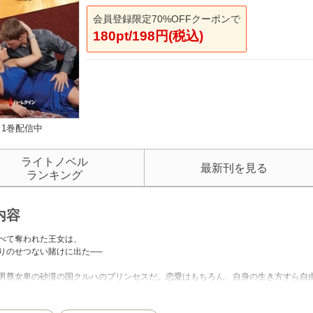
会員登録限定70%OFFクーポンで
180pt/198円(税込)
1巻配信中
ライトノベル
最新刊を見る
ランキング
内容
べて奪われた王女は、
りのせつない賭けに出た──
男尊女卑の砂漠の国クルハのプリンセスだ。恋愛はもちろん、自身の生き方すら自
、愛のない結婚をするのだろう。そんな彼女の耳に、ある情報が飛びこんできた。
クルハ国のキャンペーンの制作で、しばらく滞在するというのだ。レイラは身分を