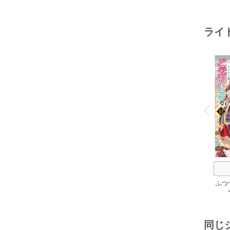
メアリ
サキ
/
アン
ライ
o
v
P
r
e
i
u
ふつ
同じ