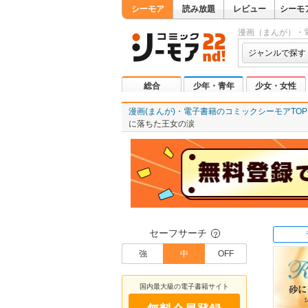
シーモア
読み放題
レビュー
シーモ
漫画（まんが）・
ジャンルで探す
総合
少年・青年
少女・女性
漫画(まんが)・電子書籍のコミックシーモアTOP
に落ちた王女の涙
セーフサーチ
？
強
中
OFF
国内最大級の電子書籍サイト