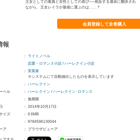
王女としての重責と女性としての喜び──相反する運命に翻弄され
ながら、王女レイラが最後に選ぶのは……？
会員登録して全巻購入
情報
：
ライトノベル
恋愛・ロマンス小説
/
ハーレクイン小説
：
実業家
※システムにて自動抽出したものを表示しています
：
ハーレクイン
ーベル
：
ハーレクイン
/
ハーレクイン･ロマンス
：
無期限
日
：
2014年10月17日
サイズ
：
0.6MB
：
9784596130044
ーア
：
ブラウザビューア
ェアする
：