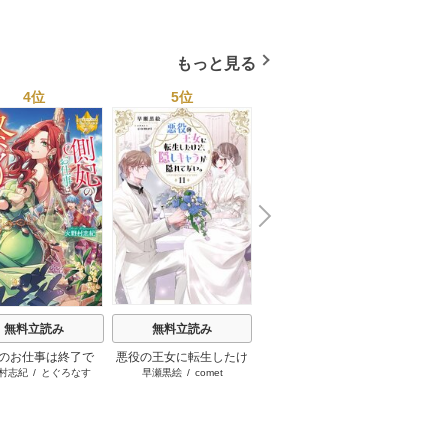
・スペンサー・ポール
/
まちこ
/
ジョー･リー
/
内田一
イ･ソープ
/
川崎ひろこ
/
オー
和
/
ミ
1巻
1巻
1巻
とみ
/
ロザリー･アッシ
奈
/
キャロル･モーティマー
/
ドラ･アダムス
/
黒田かすみ
本果林
/
ュ
/
雁えりか
雁えりか
/
エミリー･ローズ
/
一ノ関りん子
もっと見る
4位
5位
6位
N
x
e
t
無料立読み
無料立読み
無料立読み
のお仕事は終了で
悪役の王女に転生したけ
スーパー派遣令嬢は王宮
陰で国
村志紀
/
とぐろなす
早瀬黒絵
/
comet
晩夏ノ空
/
宇田川みぅ
す。
ど、隠しキャラが隠れて
を見限ったようです～私
私です
ない。
を不当解雇した元上司
お忘れ
へ。我が家の正体、ご存
れた隠
知ですか？～
ー