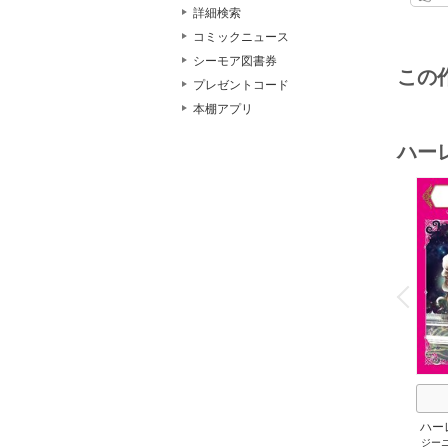
詳細検索
コミックニュース
シーモア図書券
この
プレゼントコード
本棚アプリ
ハー
o
v
P
r
e
i
u
ハー
ジー
セット 