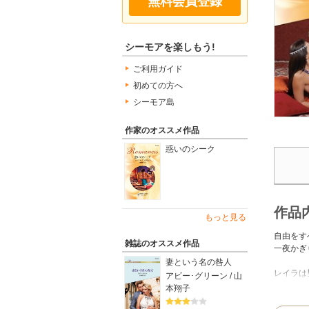
無料会員登録
シーモアを楽しもう!
ご利用ガイド
初めての方へ
シーモア島
作家のオススメ作品
惑いのシーク
作品
もっと見る
自由をす
雑誌のオススメ作品
一夜かぎ
妻という名の咎人
レイラは
アビー･グリーン / 山
シークと
本翔子
ールが、