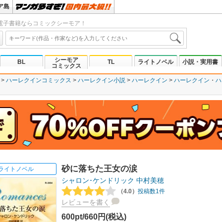
ア島
電子書籍ならコミックシーモア！
シーモア
BL
TL
ライトノベル
小説・実用書
コミックス
ハーレクインコミックス
ハーレクイン小説
ハーレクイン
ハーレクイン
ハ
砂に落ちた王女の涙
ライトノベル
シャロン･ケンドリック
中村美穂
（4.0）
投稿数1件
レビューを書く
600pt/660円(税込)