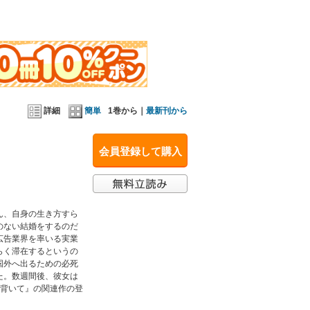
週間後、彼女は奇跡の命を授かったことに気づ
詳細
簡単
1巻から｜
最新刊から
会員登録して購入
ん、自身の生き方すら
のない結婚をするのだ
広告業界を率いる実業
らく滞在するというの
国外へ出るための必死
た。数週間後、彼女は
に背いて』の関連作の登