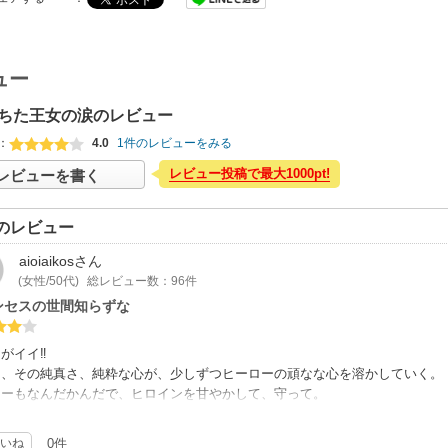
ュー
ちた王女の涙のレビュー
：
4.0
1件のレビューをみる
レビュー投稿で最大1000pt!
レビューを書く
のレビュー
aioiaikos
さん
(女性/50代)
総レビュー数：96件
ンセスの世間知らずな
がイイ‼️
て、その純真さ、純粋な心が、少しずつヒーローの頑なな心を溶かしていく。
ローもなんだかんだで、ヒロインを甘やかして、守って。
が全くできず、片付けられないヒロインと、なんでもできちゃうヒーローという
作品の一つとなりました。
いね
0件