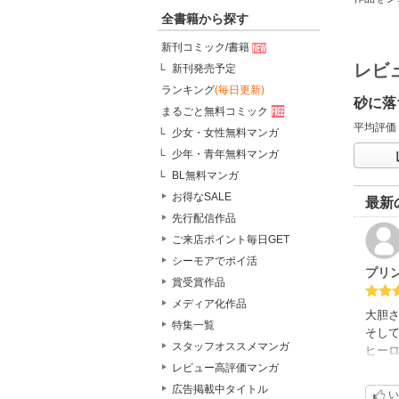
全書籍から探す
新刊コミック/書籍
レビ
新刊発売予定
ランキング
(毎日更新)
砂に落
まるごと無料コミック
平均評価
少女・女性無料マンガ
少年・青年無料マンガ
BL無料マンガ
お得なSALE
最新
先行配信作品
ご来店ポイント毎日GET
シーモアでポイ活
プリ
賞受賞作品
メディア化作品
大胆さ
特集一覧
そし
スタッフオススメマンガ
ヒー
レビュー高評価マンガ
家事
きな
広告掲載中タイトル
い