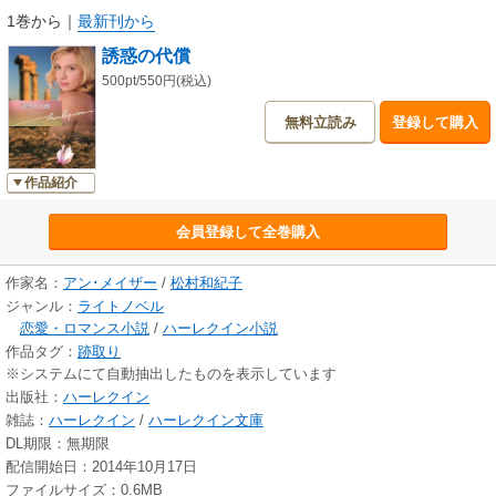
1巻から
｜
最新刊から
誘惑の代償
500pt/550円(税込)
無料立読み
登録して購入
作品紹介
会員登録して全巻購入
作家名：
アン･メイザー
/
松村和紀子
ジャンル：
ライトノベル
恋愛・ロマンス小説
/
ハーレクイン小説
作品タグ：
跡取り
※システムにて自動抽出したものを表示しています
出版社：
ハーレクイン
雑誌：
ハーレクイン
/
ハーレクイン文庫
DL期限：無期限
配信開始日：2014年10月17日
ファイルサイズ：0.6MB