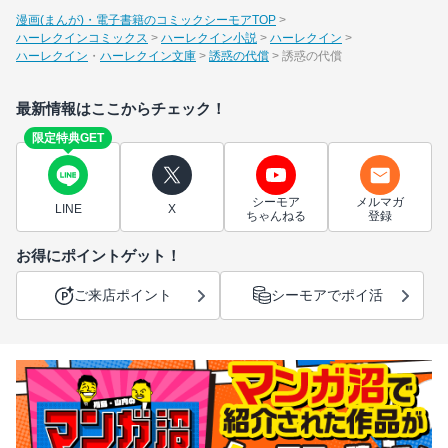
漫画(まんが)・電子書籍のコミックシーモアTOP
ハーレクインコミックス
ハーレクイン小説
ハーレクイン
ハーレクイン
ハーレクイン文庫
誘惑の代償
誘惑の代償
最新情報はここからチェック！
限定特典GET
シーモア
メルマガ
LINE
X
ちゃんねる
登録
お得にポイントゲット！
ご来店ポイント
シーモアでポイ活