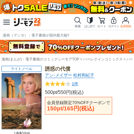
検索
はじめて
カート
ログイン
会員登録
漫画（マンガ）・電子書籍が国内最大級!!
漫画(まんが)・電子書籍のコミックシーモアTOP
ハーレクインコミックス
ハー
誘惑の代償
ライトノベル
アン･メイザー
松村和紀子
1件
500pt/550円(税込)
会員登録限定70%OFFクーポンで
150pt/165円(税込)
1巻配信中