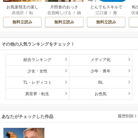
お気楽領主の楽し
片田舎のおっさ
とんでもスキルで
転
赤池宗
/
転
佐賀崎しげる
/
鍋
江口連
/
雅
伏
い領地防衛
ん、剣聖になる
異世界放浪メシ
島テツヒロ
～ただの田舎の剣
無料立読み
無料立読み
無料立読み
術師範だったの
に、大成した弟子
たちが俺を放って
その他の人気ランキングをチェック！
くれない件～
総合ランキング
メディア化
少女・女性
少年・青年
TL・レディコミ
BL
異世界・転生
お色気
履歴削除
あなたがチェックした作品