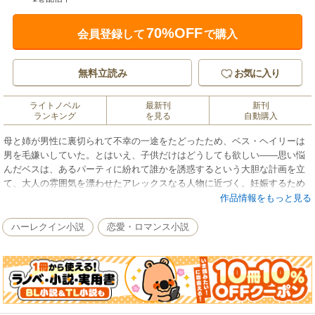
70%OFF
会員登録して
で購入
無料立読み
お気に入り
ライトノベル
最新刊
新刊
ランキング
を見る
自動購入
母と姉が男性に裏切られて不幸の一途をたどったため、ベス・ヘイリーは
男を毛嫌いしていた。とはいえ、子供だけはどうしても欲しい――思い悩
んだベスは、あるパーティに紛れて誰かを誘惑するという大胆な計画を立
て、大人の雰囲気を漂わせたアレックスなる人物に近づく。妊娠するため
だけの一夜は意外なまでに燃えあがるが、ベスは素性を隠したまま、寝て
作品情報をもっと見る
いる彼を残して姿を消した。まさかアレックスが、ギリシアに名を馳せる
財閥の跡取りで、その権力を使って自分の行方を捜し回るとは夢にも思わ
ハーレクイン小説
恋愛・ロマンス小説
ずに。