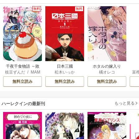
無料
無料
千夜千食物語 ～敗
日本三國
ホタルの嫁入り
枝豆ずんだ
/
MAM
松木いっか
橘オレコ
富
国の姫ですが氷の
AKOTO
/
鴉羽凛燈
皇子殿下がどうも
無料立読み
無料立読み
無料立読み
溺愛してくれてい
ます～
もっと見る
ハーレクインの最新刊