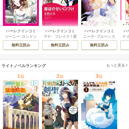
ハーレクインコミ
ハーレクインコミ
ハーレクインコミ
ハ
ジーニー･ロンドン
マヤ・ブレイク
/
星
ニーナ･ブルーンス
ケ
ックス セット 202
ックス セット 202
ックス セット 202
ック
/
橘花夜
/
メアリ
野正美
/
ヘレン･ブ
/
おおつきちずる
/
/
J
6年 vol.1064 1巻
6年 vol.1002 1巻
6年 vol.1063 1巻
6年
無料立読み
無料立読み
無料立読み
ー･ライアンズ
/
花
ルックス
/
のわきね
レベッカ･ヨーク
/
ス
牟礼サキ
/
サラ･モ
い
/
マーガレット･
稜敦水
/
ケイト･ハ
ル
ーガン
/
星合操
/
ア
ウェイ
/
一重夕子
ーディ
/
海野みつる
ザ
ン･ウィール
/
津寺
/
サラ･ウッド
もっと見る
/
流
ライトノベルランキング
里可子
水凛子
1
2
3
位
位
位