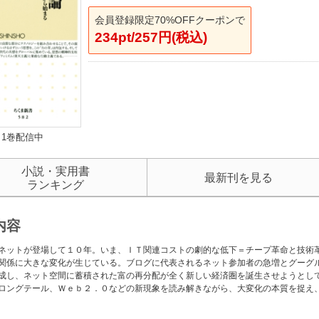
会員登録限定70%OFFクーポンで
234pt/257円(税込)
1巻配信中
小説・実用書
最新刊を見る
ランキング
内容
ネットが登場して１０年。いま、ＩＴ関連コストの劇的な低下＝チープ革命と技術
関係に大きな変化が生じている。ブログに代表されるネット参加者の急増とグーグ
成し、ネット空間に蓄積された富の再分配が全く新しい経済圏を誕生させようとし
ロングテール、Ｗｅｂ２．０などの新現象を読み解きながら、大変化の本質を捉え