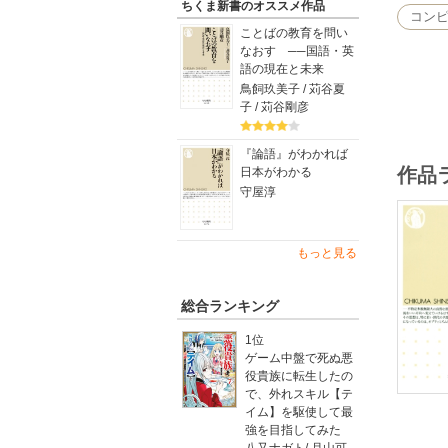
ちくま新書のオススメ作品
コン
ことばの教育を問い
なおす ──国語・英
語の現在と未来
鳥飼玖美子 / 苅谷夏
子 / 苅谷剛彦
『論語』がわかれば
作品
日本がわかる
守屋淳
もっと見る
総合ランキング
1位
ゲーム中盤で死ぬ悪
役貴族に転生したの
で、外れスキル【テ
イム】を駆使して最
強を目指してみた