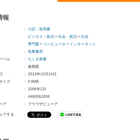
情報
：
小説・実用書
ビジネス・政治
>
社会・政治
>
社会
専門書
>
コンピュータ
>
インターネット
：
筑摩書房
ーベル
：
ちくま新書
：
無期限
日
：
2014年10月24日
サイズ
：
0.9MB
：
2006年2月
：
4480062858
ーア
：
ブラウザビューア
ェアする
：
ュー