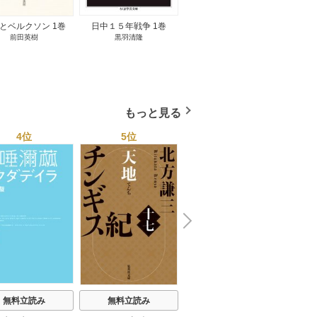
とベルクソン 1巻
日中１５年戦争 1巻
無料立読み
前田英樹
黒羽清隆
向島物語 1巻
便り屋
小杉健治
もっと見る
4位
5位
6位
N
x
e
t
無料立読み
無料立読み
無料立読み