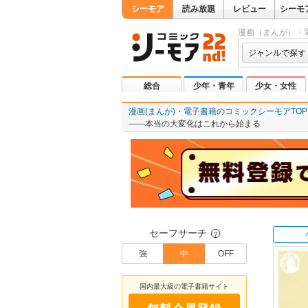
シーモア
読み放題
レビュー
シーモ
漫画（まんが）・
ジャンルで探す
総合
少年・青年
少女・女性
漫画(まんが)・電子書籍のコミックシーモアTOP
――本当の大変化はこれから始まる
セーフサーチ
？
強
中
OFF
国内最大級の電子書籍サイト