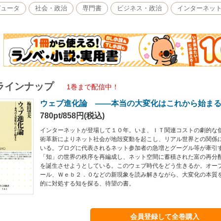
ピュータ
社会・政治
専門書
ビジネス・政治
インターネッ
ラインナップ
1巻まで配信中！
ウェブ進化論 ――本当の大変化はこれから始ま
780pt/858円(税込)
インターネットが登場して１０年。いま、ＩＴ関連コストの劇的な
術革新によりネット社会が地殻変動を起こし、リアル世界との関係
いる。ブログに代表されるネット参加者の急増とグーグル等が牽引
「知」の世界の秩序を再編成し、ネット空間に蓄積された富の再分
を誕生させようとしている。このウェブ時代をどう生きるか。オー
ール、Ｗｅｂ２．０などの新現象を読み解きながら、大変化の本質
的に対処する知を探る、待望の書。
会員登録して全巻購入