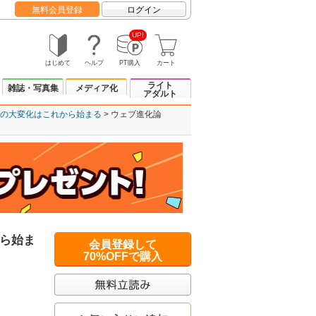
無料会員登録
ログイン
UP!
はじめて
ヘルプ
PT購入
カート
ライト
雑誌・写真集
メディア化
アダルト
の大変化はこれから始まる
ウェブ進化論
ら始ま
会員登録して
70%OFFで購入