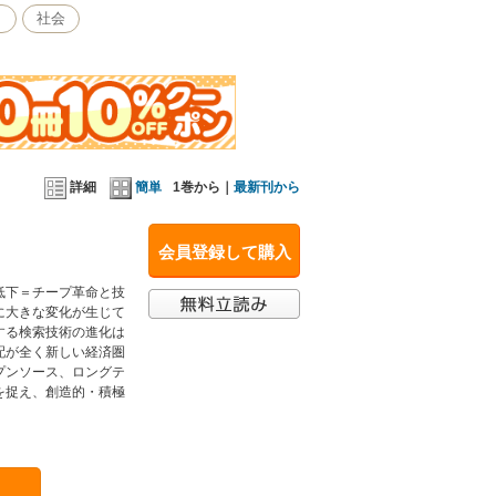
ト
社会
詳細
簡単
1巻から｜
最新刊から
る
会員登録して購入
低下＝チープ革命と技
に大きな変化が生じて
する検索技術の進化は
配が全く新しい経済圏
プンソース、ロングテ
を捉え、創造的・積極