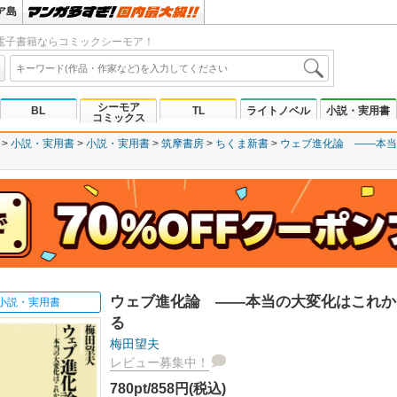
ア島
電子書籍ならコミックシーモア！
シーモア
BL
TL
ライトノベル
小説・実用書
コミックス
小説・実用書
小説・実用書
筑摩書房
ちくま新書
ウェブ進化論 ――本当
ウェブ進化論 ――本当の大変化はこれか
小説・実用書
る
梅田望夫
レビュー募集中！
780pt/858円(税込)