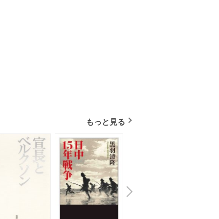
もっと見る
N
x
e
t