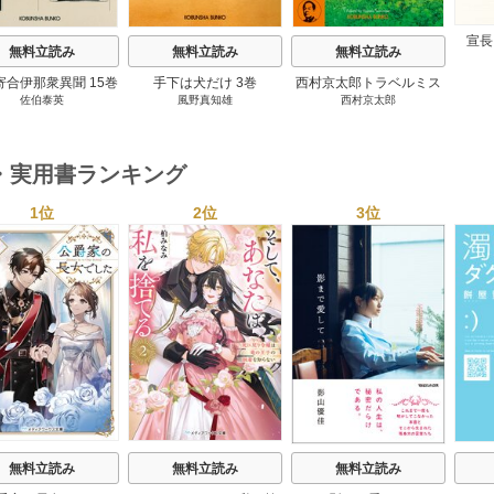
宣長
無料立読み
無料立読み
無料立読み
寄合伊那衆異聞 15巻
手下は犬だけ 3巻
西村京太郎トラベルミス
佐伯泰英
風野真知雄
西村京太郎
テリー・セレクション 2
巻
・実用書ランキング
1位
2位
3位
s
無料立読み
無料立読み
無料立読み