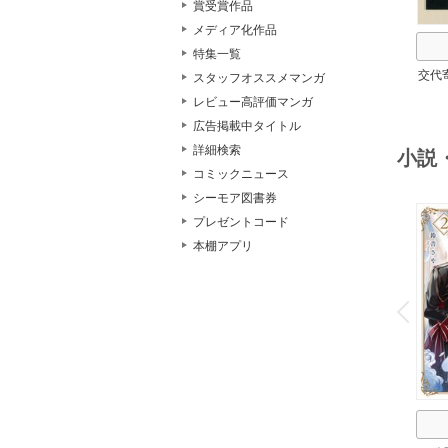
賞受賞作品
メディア化作品
特集一覧
交代
スタッフオススメマンガ
レビュー高評価マンガ
広告掲載中タイトル
詳細検索
小説
コミックニュース
シーモア図書券
プレゼントコード
本棚アプリ
o
v
P
r
e
i
u