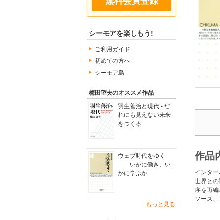
無料会員登録
シーモアを楽しもう!
ご利用ガイド
初めての方へ
シーモア島
梅田望夫のオススメ作品
羽生善治と現代 - だ
れにも見えない未来
をつくる
作品
ウェブ時代をゆく
――いかに働き、い
インター
かに学ぶか
世界との
序を再編
ソース、
もっと見る