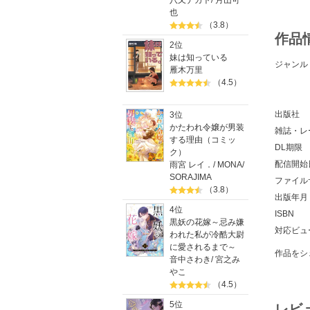
八又ナガト
/
月山可
也
（3.8）
作品
2位
妹は知っている
ジャンル
雁木万里
（4.5）
出版社
3位
かたわれ令嬢が男装
雑誌・レ
する理由（コミッ
DL期限
ク）
配信開始
雨宮 レイ．
/
MONA
/
SORAJIMA
ファイル
（3.8）
出版年月
4位
ISBN
黒妖の花嫁～忌み嫌
対応ビュ
われた私が冷酷大尉
に愛されるまで～
作品をシ
音中さわき
/
宮之み
やこ
（4.5）
5位
レビ