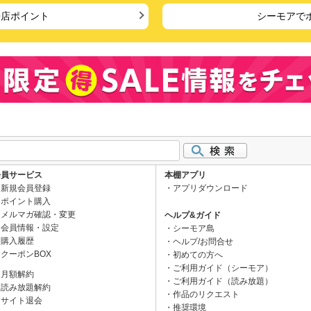
来店ポイント
シーモアで
会員サービス
本棚アプリ
新規会員登録
アプリダウンロード
ポイント購入
メルマガ確認・変更
ヘルプ&ガイド
会員情報・設定
シーモア島
購入履歴
ヘルプ/お問合せ
クーポンBOX
初めての方へ
ご利用ガイド（シーモア）
月額解約
ご利用ガイド（読み放題）
読み放題解約
作品のリクエスト
サイト退会
推奨環境