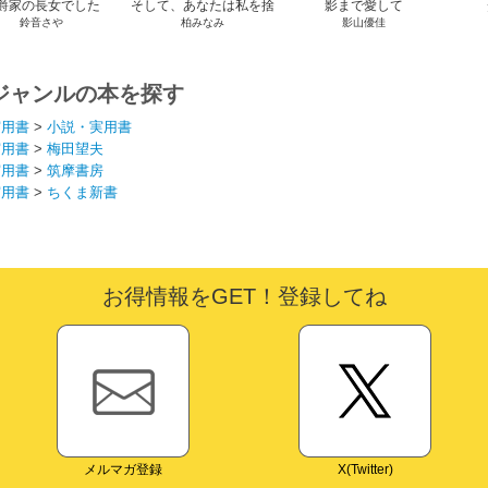
爵家の長女でした
そして、あなたは私を捨
影まで愛して
鈴音さや
柏みなみ
影山優佳
てる
ジャンルの本を探す
実用書
>
小説・実用書
実用書
>
梅田望夫
実用書
>
筑摩書房
実用書
>
ちくま新書
お得情報をGET！登録してね
メルマガ登録
X(Twitter)