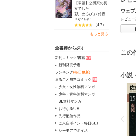
【単話】公爵家の長
女でした
ウェブ
彩川ぬるぴょ
/
鈴音
レビュー
さや
/
たむ
（4.7）
もっと見る
全書籍から探す
この
新刊コミック/書籍
新刊発売予定
ランキング
(毎日更新)
小説
まるごと無料コミック
少女・女性無料マンガ
少年・青年無料マンガ
BL無料マンガ
お得なSALE
o
v
先行配信作品
P
r
e
i
u
ご来店ポイント毎日GET
シーモアでポイ活