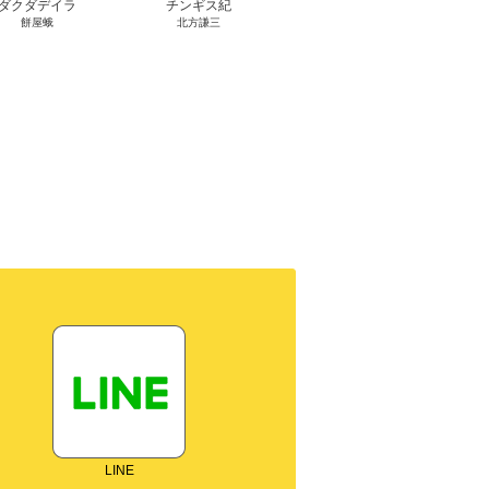
ダクダデイラ
チンギス紀
東京バンドワゴン
B-PR
餅屋蛾
北方謙三
小路幸也
Ｂ
ジャラ
ディ 
ブック
LINE