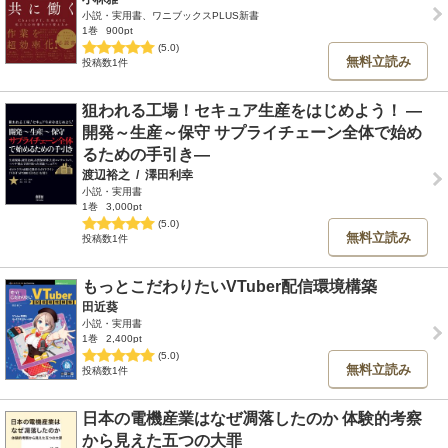
小説・実用書、ワニブックスPLUS新書
1巻
900pt
(5.0)
無料立読み
投稿数1件
狙われる工場！セキュア生産をはじめよう！ ―
開発～生産～保守 サプライチェーン全体で始め
るための手引き―
渡辺裕之
/
澤田利幸
小説・実用書
1巻
3,000pt
(5.0)
無料立読み
投稿数1件
もっとこだわりたいVTuber配信環境構築
田近葵
小説・実用書
1巻
2,400pt
(5.0)
無料立読み
投稿数1件
日本の電機産業はなぜ凋落したのか 体験的考察
から見えた五つの大罪