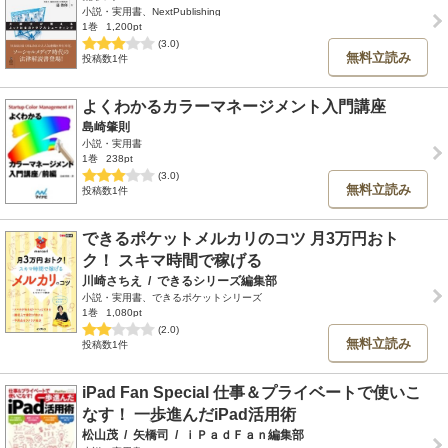
小説・実用書、NextPublishing
1巻
1,200pt
(3.0)
無料立読み
投稿数1件
よくわかるカラーマネージメント入門講座
島崎肇則
小説・実用書
1巻
238pt
(3.0)
無料立読み
投稿数1件
できるポケットメルカリのコツ 月3万円おト
ク！ スキマ時間で稼げる
川崎さちえ
/
できるシリーズ編集部
小説・実用書、できるポケットシリーズ
1巻
1,080pt
(2.0)
無料立読み
投稿数1件
iPad Fan Special 仕事＆プライベートで使いこ
なす！ 一歩進んだiPad活用術
松山茂
/
矢橋司
/
ｉＰａｄＦａｎ編集部