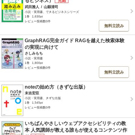
るビジネス）
武田雅人
/
山縣清司
小説・実用書、できるビジネスシリーズ
1巻
1,630pt
レビュー投稿数0件
無料立読み
GraphRAG完全ガイド RAGを越えた検索体験
の実現に向けて
さしみもち
小説・実用書
1巻
1,800pt
レビュー投稿数0件
無料立読み
noteの始め方（きずな出版）
末吉宏臣
小説・実用書、きずな出版
1巻
1,545pt
レビュー投稿数0件
いちばんやさしいウェブアクセシビリティの教
本 人気講師が教える誰もが使えるコンテンツ作