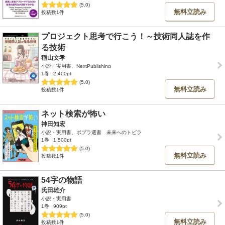
(5.0)
無料立読み
投稿数1件
プロジェクト思考で行こう！～技術同人誌を作
る技術
稲山文孝
小説・実用書、NextPublishing
1巻
2,400pt
(5.0)
無料立読み
投稿数1件
ネット検索が怖い
神田知宏
小説・実用書、ポプラ選書 未来へのトビラ
1巻
1,500pt
(5.0)
無料立読み
投稿数1件
54字の物語
氏田雄介
小説・実用書
1巻
909pt
(5.0)
無料立読み
投稿数1件