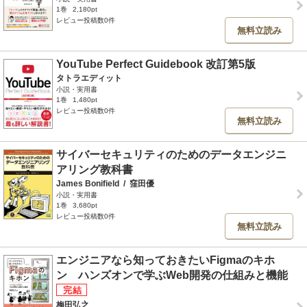
1巻
2,180pt
レビュー投稿数0件
無料立読み
YouTube Perfect Guidebook 改訂第5版
タトラエディット
小説・実用書
1巻
1,480pt
レビュー投稿数0件
無料立読み
サイバーセキュリティのためのデータエンジニ
アリング教科書
James Bonifield
/
窪田優
小説・実用書
1巻
3,680pt
レビュー投稿数0件
無料立読み
エンジニアなら知っておきたいFigmaのキホ
ン ハンズオンで学ぶWeb開発の仕組みと機能
梅田弘之