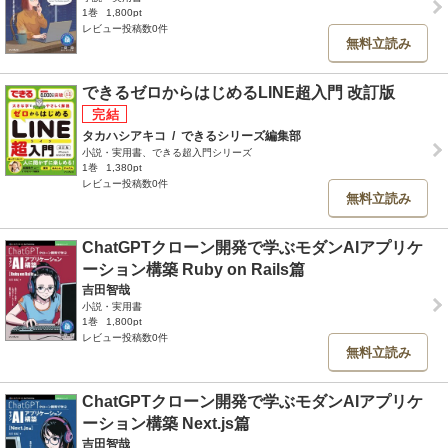
1巻
1,800pt
レビュー投稿数0件
無料立読み
できるゼロからはじめるLINE超入門 改訂版
タカハシアキコ
/
できるシリーズ編集部
小説・実用書、できる超入門シリーズ
1巻
1,380pt
レビュー投稿数0件
無料立読み
ChatGPTクローン開発で学ぶモダンAIアプリケ
ーション構築 Ruby on Rails篇
吉田智哉
小説・実用書
1巻
1,800pt
レビュー投稿数0件
無料立読み
ChatGPTクローン開発で学ぶモダンAIアプリケ
ーション構築 Next.js篇
吉田智哉