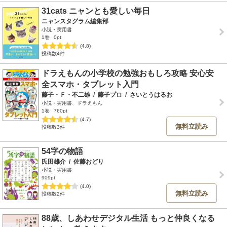
31cats ニャンとも愛しい毎日
ニャンスタグラム編集部
小説・実用書
1巻
0pt
(4.8)
投稿数4件
ドラえもんの小学校の勉強おもしろ攻略 安心安
全スマホ・タブレット入門
藤子・Ｆ・不二雄
/
藤子プロ
/
さいとうはるお
小説・実用書、ドラえもん
1巻
760pt
(4.7)
無料立読み
投稿数3件
54字の物語
氏田雄介
/
佐藤おどり
小説・実用書
909pt
(4.0)
無料立読み
投稿数2件
88歳、しあわせデジタル生活 もっと仲良くなる