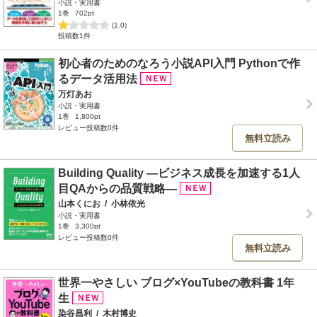
小説・実用書
1巻
702pt
(1.0)
投稿数1件
初心者のためのなろう小説API入門 Pythonで作
るデータ活用法
万灯あお
小説・実用書
1巻
1,800pt
レビュー投稿数0件
無料立読み
Building Quality ―ビジネス成長を加速する1人
目QAからの品質戦略―
山本くにお
/
小林依光
小説・実用書
1巻
3,300pt
レビュー投稿数0件
無料立読み
世界一やさしい ブログ×YouTubeの教科書 1年
生
染谷昌利
/
木村博史