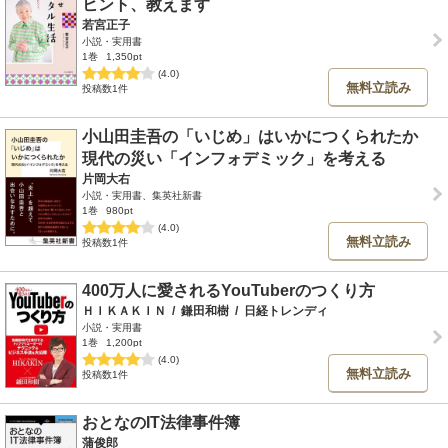
ヒント、教えます
若宮正子
小説・実用書
1巻
1,350pt
(4.0)
無料立読み
投稿数1件
小山田圭吾の「いじめ」はいかにつくられたか
現代の災い「インフォデミック」を考える
片岡大右
小説・実用書、集英社新書
1巻
980pt
(4.0)
無料立読み
投稿数1件
400万人に愛されるYouTuberのつくり方
ＨＩＫＡＫＩＮ
/
鎌田和樹
/
日経トレンディ
小説・実用書
1巻
1,200pt
(4.0)
無料立読み
投稿数1件
おとなのIT法律事件簿
蒲俊郎