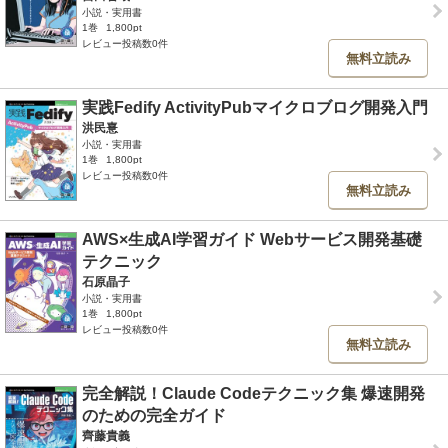
小説・実用書
1巻
1,800pt
レビュー投稿数0件
無料立読み
実践Fedify ActivityPubマイクロブログ開発入門
洪民憙
小説・実用書
1巻
1,800pt
レビュー投稿数0件
無料立読み
AWS×生成AI学習ガイド Webサービス開発基礎
テクニック
石原晶子
小説・実用書
1巻
1,800pt
レビュー投稿数0件
無料立読み
完全解説！Claude Codeテクニック集 爆速開発
のための完全ガイド
齊藤貴義