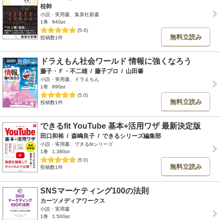
桂幹
小説・実用書、集英社新書
1巻
940pt
(5.0)
無料立読み
投稿数1件
ドラえもん社会ワールド 情報に強くなろう
藤子・Ｆ・不二雄
/
藤子プロ
/
山田肇
小説・実用書、ドラえもん
1巻
890pt
(5.0)
無料立読み
投稿数1件
できるfit YouTube 基本+活用ワザ 最新決定版
田口和裕
/
森嶋良子
/
できるシリーズ編集部
小説・実用書、できるfitシリーズ
1巻
1,380pt
(5.0)
無料立読み
投稿数1件
SNSマーケティング100の法則
カーツメディアワークス
小説・実用書
1巻
1,500pt