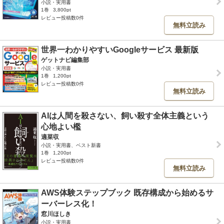
小説・実用書
1巻
3,800pt
レビュー投稿数0件
無料立読み
世界一わかりやすいGoogleサービス 最新版
ゲットナビ編集部
小説・実用書
1巻
1,200pt
レビュー投稿数0件
無料立読み
AIは人間を殺さない、飼い殺す全体主義という
心地よい檻
適菜収
小説・実用書、ベスト新書
1巻
1,200pt
レビュー投稿数0件
無料立読み
AWS体験ステップブック 既存構成から始めるサ
ーバーレス化！
窓川ほしき
小説・実用書