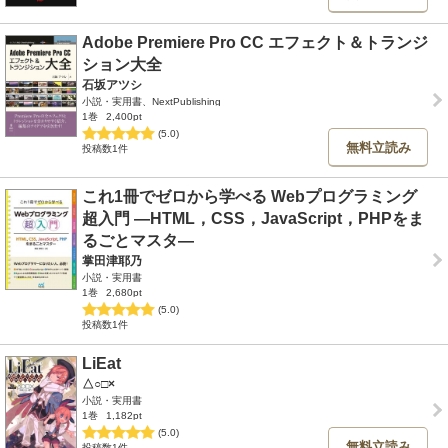
Adobe Premiere Pro CC エフェクト＆トランジ
ション大全
石坂アツシ
小説・実用書、NextPublishing
1巻
2,400pt
(5.0)
無料立読み
投稿数1件
これ1冊でゼロから学べる Webプログラミング
超入門 ―HTML，CSS，JavaScript，PHPをま
るごとマスタ―
掌田津耶乃
小説・実用書
1巻
2,680pt
(5.0)
投稿数1件
LiEat
△○□×
小説・実用書
1巻
1,182pt
(5.0)
無料立読み
投稿数1件