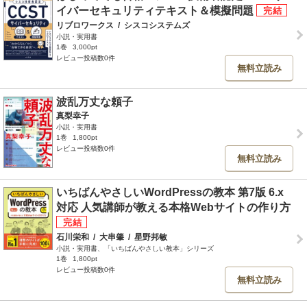
イバーセキュリティテキスト＆模擬問題
リブロワークス
/
シスコシステムズ
小説・実用書
1巻
3,000pt
レビュー投稿数0件
無料立読み
波乱万丈な頼子
真梨幸子
小説・実用書
1巻
1,800pt
レビュー投稿数0件
無料立読み
いちばんやさしいWordPressの教本 第7版 6.x
対応 人気講師が教える本格Webサイトの作り方
石川栄和
/
大串肇
/
星野邦敏
小説・実用書、「いちばんやさしい教本」シリーズ
1巻
1,800pt
レビュー投稿数0件
無料立読み