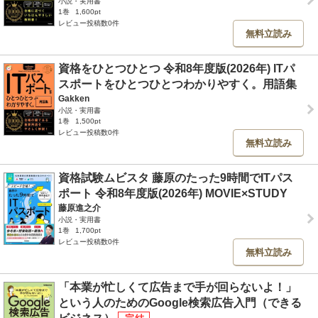
小説・実用書
1巻
1,600pt
レビュー投稿数0件
無料立読み
資格をひとつひとつ 令和8年度版(2026年) ITパ
スポートをひとつひとつわかりやすく。用語集
Gakken
小説・実用書
1巻
1,500pt
レビュー投稿数0件
無料立読み
資格試験ムビスタ 藤原のたった9時間でITパス
ポート 令和8年度版(2026年) MOVIE×STUDY
藤原進之介
小説・実用書
1巻
1,700pt
レビュー投稿数0件
無料立読み
「本業が忙しくて広告まで手が回らないよ！」
という人のためのGoogle検索広告入門（できる