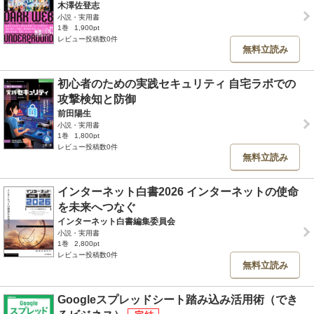
木澤佐登志
小説・実用書
1巻
1,900pt
レビュー投稿数0件
無料立読み
初心者のための実践セキュリティ 自宅ラボでの
攻撃検知と防御
前田陽生
小説・実用書
1巻
1,800pt
レビュー投稿数0件
無料立読み
インターネット白書2026 インターネットの使命
を未来へつなぐ
インターネット白書編集委員会
小説・実用書
1巻
2,800pt
レビュー投稿数0件
無料立読み
Googleスプレッドシート踏み込み活用術（でき