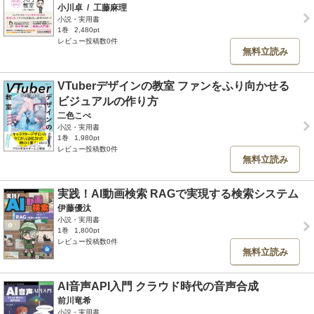
小川卓
/
工藤麻理
小説・実用書
1巻
2,480pt
レビュー投稿数0件
無料立読み
VTuberデザインの教室 ファンをふり向かせる
ビジュアルの作り方
二色こぺ
小説・実用書
1巻
1,980pt
レビュー投稿数0件
無料立読み
実践！AI動画検索 RAGで実現する検索システム
伊藤優汰
小説・実用書
1巻
1,800pt
レビュー投稿数0件
無料立読み
AI音声API入門 クラウド時代の音声合成
前川竜希
小説・実用書