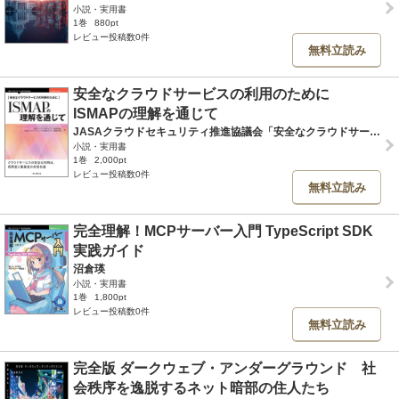
小説・実用書
1巻
880pt
レビュー投稿数0件
無料立読み
安全なクラウドサービスの利用のために
ISMAPの理解を通じて
JASAクラウドセキュリティ推進協議会「安全なクラウドサービスの利用のために」編集委員会
小説・実用書
1巻
2,000pt
レビュー投稿数0件
無料立読み
完全理解！MCPサーバー入門 TypeScript SDK
実践ガイド
沼倉瑛
小説・実用書
1巻
1,800pt
レビュー投稿数0件
無料立読み
完全版 ダークウェブ・アンダーグラウンド 社
会秩序を逸脱するネット暗部の住人たち