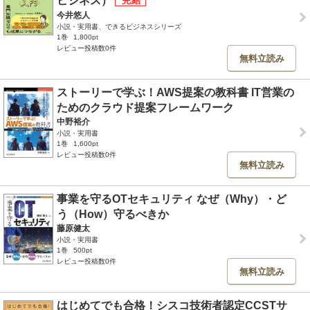
ビジネス）
今井悠人
小説・実用書、できるビジネスシリーズ
1巻
1,800pt
レビュー投稿数0件
無料立読み
ストーリーで学ぶ！AWS提案の教科書 IT営業の
ためのクラウド提案フレームワーク
中野裕介
小説・実用書
1巻
1,600pt
レビュー投稿数0件
無料立読み
事業を守るOTセキュリティ なぜ（Why）・ど
う（How）守るべきか
藤原健太
小説・実用書
1巻
500pt
レビュー投稿数0件
無料立読み
はじめてでも合格！シスコ技術者認定CCSTサ