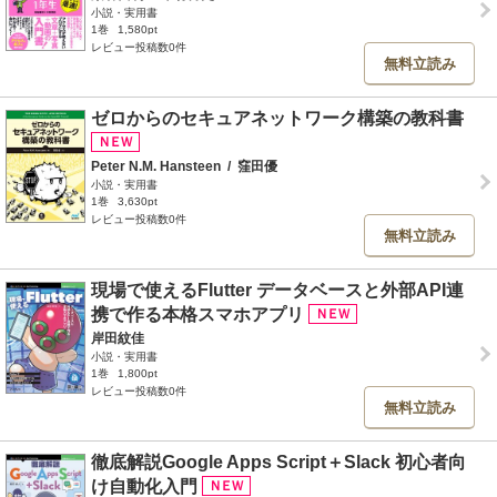
小説・実用書
1巻
1,580pt
レビュー投稿数0件
無料立読み
ゼロからのセキュアネットワーク構築の教科書
Peter N.M. Hansteen
/
窪田優
小説・実用書
1巻
3,630pt
レビュー投稿数0件
無料立読み
現場で使えるFlutter データベースと外部API連
携で作る本格スマホアプリ
岸田紋佳
小説・実用書
1巻
1,800pt
レビュー投稿数0件
無料立読み
徹底解説Google Apps Script＋Slack 初心者向
け自動化入門