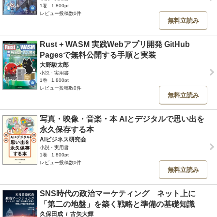
1巻
1,800pt
レビュー投稿数0件
無料立読み
Rust + WASM 実践Webアプリ開発 GitHub
Pagesで無料公開する手順と実装
大野駿太郎
小説・実用書
1巻
1,800pt
レビュー投稿数0件
無料立読み
写真・映像・音楽・本 AIとデジタルで思い出を
永久保存する本
AIビジネス研究会
小説・実用書
1巻
1,800pt
レビュー投稿数0件
無料立読み
SNS時代の政治マーケティング ネット上に
「第二の地盤」を築く戦略と準備の基礎知識
久保田成
/
古矢大輝