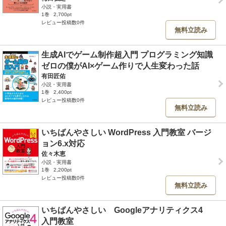
小説・実用書
1巻
2,700pt
レビュー投稿数0件
無料立読み
生成AIでゲーム制作超入門 プログラミング知識
ゼロの僕がAI×ゲーム作りで人生変わった話
有田匠佑
小説・実用書
1巻
2,400pt
レビュー投稿数0件
無料立読み
いちばんやさしい WordPress 入門教室 バージ
ョン6.x対応
佐々木恵
小説・実用書
1巻
2,200pt
レビュー投稿数0件
無料立読み
いちばんやさしい Googleアナリティクス4
入門教室