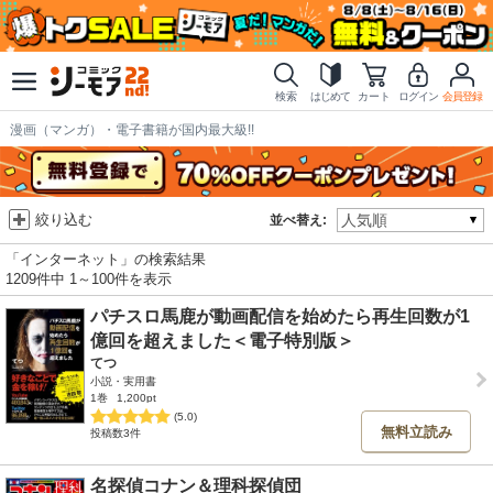
検索
はじめて
カート
ログイン
会員登録
漫画（マンガ）・電子書籍が国内最大級!!
絞り込む
並べ替え:
「インターネット」の検索結果
1209件中 1～100件を表示
パチスロ馬鹿が動画配信を始めたら再生回数が1
億回を超えました＜電子特別版＞
てつ
小説・実用書
1巻
1,200pt
(5.0)
無料立読み
投稿数3件
名探偵コナン＆理科探偵団