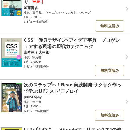
り
加藤善規
小説・実用書、「いちばんやさしい教本」シリーズ
1巻
2,700pt
レビュー投稿数0件
無料立読み
CSS 優良デザイン×アイデア事典 プロがシ
ェアする現場の即戦力テクニック
山﨑諒
/
大串肇
小説・実用書
1巻
2,800pt
レビュー投稿数0件
無料立読み
次のステップへ！React実践開発 サクサク作っ
て学ぶ UI/テスト/デプロイ
philosophy
小説・実用書
1巻
1,800pt
レビュー投稿数0件
無料立読み
いちばんやさしいGoogleアナリティクス4の教