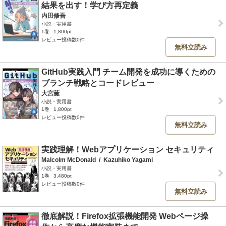
結果を出す！学び方再定義
内田修吾
小説・実用書
1巻
1,800pt
レビュー投稿数0件
無料立読み
GitHub実践入門 チーム開発を成功に導くための
ブランチ戦略とコードレビュー
大宮薫
小説・実用書
1巻
1,800pt
レビュー投稿数0件
無料立読み
実践理解！Webアプリケーション セキュリティ
Malcolm McDonald
/
Kazuhiko Yagami
小説・実用書
1巻
3,480pt
レビュー投稿数0件
無料立読み
徹底解説！Firefox拡張機能開発 Webページ操