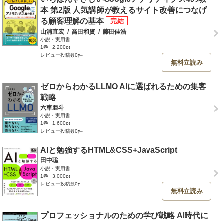
本 第2版 人気講師が教えるサイト改善につなげ
る顧客理解の基本
山浦直宏
/
高田和資
/
藤田佳浩
小説・実用書
1巻
2,200pt
レビュー投稿数0件
無料立読み
ゼロからわかるLLMO AIに選ばれるための集客
戦略
六車亜斗
小説・実用書
1巻
1,600pt
レビュー投稿数0件
AIと勉強するHTML&CSS+JavaScript
田中聡
小説・実用書
1巻
3,000pt
レビュー投稿数0件
無料立読み
プロフェッショナルのための学び戦略 AI時代に