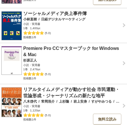
ソーシャルメディア炎上事件簿
小林直樹
/
日経デジタルマーケティング
小説・実用書
1巻
1,400pt
(5.0)
投稿数1件
Premiere Pro CCマスターブック for Windows
& Mac
杉原正人
小説・実用書
1巻
2,476pt
(5.0)
投稿数1件
リアルタイムメディアが動かす社会 市民運動・
世論形成・ジャーナリズムの新たな地平
八木啓代
/
常岡浩介
/
上杉隆
/
岩上安身
/
すがやみつる
/
渋井哲也
小説・実用書
1巻
1,120pt
(5.0)
無料立読み
投稿数1件