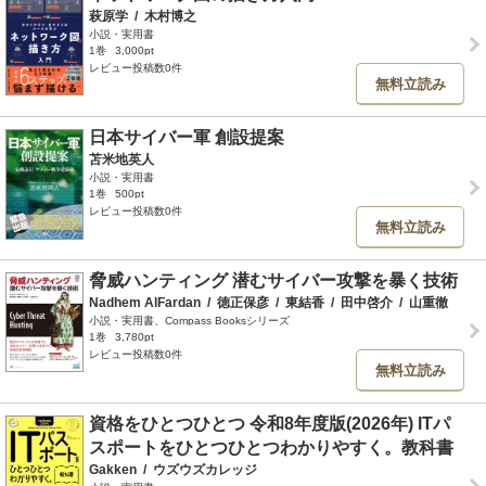
萩原学
/
木村博之
小説・実用書
1巻
3,000pt
レビュー投稿数0件
無料立読み
日本サイバー軍 創設提案
苫米地英人
小説・実用書
1巻
500pt
レビュー投稿数0件
無料立読み
脅威ハンティング 潜むサイバー攻撃を暴く技術
Nadhem AlFardan
/
徳正保彦
/
東結香
/
田中啓介
/
山重徹
小説・実用書、Compass Booksシリーズ
1巻
3,780pt
レビュー投稿数0件
無料立読み
資格をひとつひとつ 令和8年度版(2026年) ITパ
スポートをひとつひとつわかりやすく。教科書
Gakken
/
ウズウズカレッジ