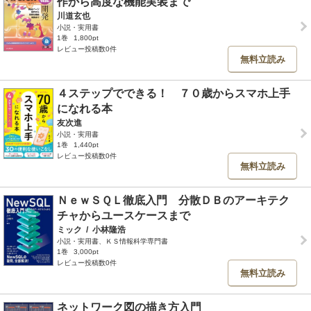
作から高度な機能実装まで
川道玄也
小説・実用書
1巻
1,800pt
レビュー投稿数0件
無料立読み
４ステップでできる！ ７０歳からスマホ上手
になれる本
友次進
小説・実用書
1巻
1,440pt
レビュー投稿数0件
無料立読み
ＮｅｗＳＱＬ徹底入門 分散ＤＢのアーキテク
チャからユースケースまで
ミック
/
小林隆浩
小説・実用書、ＫＳ情報科学専門書
1巻
3,000pt
レビュー投稿数0件
無料立読み
ネットワーク図の描き方入門