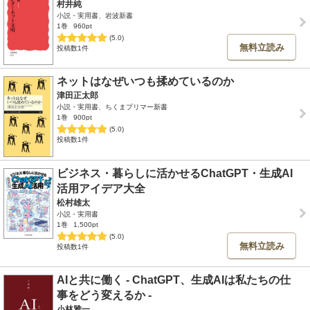
村井純
小説・実用書、岩波新書
1巻
960pt
(5.0)
無料立読み
投稿数1件
ネットはなぜいつも揉めているのか
津田正太郎
小説・実用書、ちくまプリマー新書
1巻
900pt
(5.0)
投稿数1件
ビジネス・暮らしに活かせるChatGPT・生成AI
活用アイデア大全
松村雄太
小説・実用書
1巻
1,500pt
(5.0)
無料立読み
投稿数1件
AIと共に働く - ChatGPT、生成AIは私たちの仕
事をどう変えるか -
小林雅一