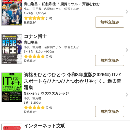
青山剛昌
/
狛枝和生
/
鹿賀ミツル
/
斉藤むねお
小説・実用書、名探偵コナン・学習まんが
1～9巻
1,080pt
(5.0)
無料立読み
投稿数2件
コナン博士
青山剛昌
小説・実用書、名探偵コナン・学習まんが
1～3巻
810pt～900pt
(5.0)
無料立読み
投稿数2件
資格をひとつひとつ 令和8年度版(2026年) ITパ
スポートをひとつひとつわかりやすく。過去問
題集
Gakken
/
ウズウズカレッジ
小説・実用書
1巻
1,200pt
(5.0)
無料立読み
投稿数1件
インターネット文明