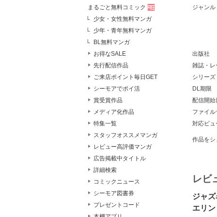
ジャンル
まるごと無料コミック
少女・女性無料マンガ
少年・青年無料マンガ
BL無料マンガ
出版社
お得なSALE
雑誌・レ
先行配信作品
シリーズ
ご来店ポイント毎日GET
DL期限
シーモアでポイ活
配信開始
賞受賞作品
ファイル
メディア化作品
対応ビュ
特集一覧
スタッフオススメマンガ
作品をシ
レビュー高評価マンガ
広告掲載中タイトル
詳細検索
レビ
コミックニュース
シーモア図書券
ジャズ
プレゼントコード
エリン
本棚アプリ