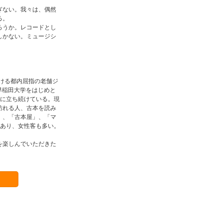
ぎない。我々は、偶然
る。
ろうか。レコードとし
しかない。ミュージシ
続ける都内屈指の老舗ジ
、早稲田大学をはじめと
頭に立ち続けている。現
訪れる人、古本を読み
店」、「古本屋」、「マ
もあり、女性客も多い。
に電子書籍を楽しんでいただきた