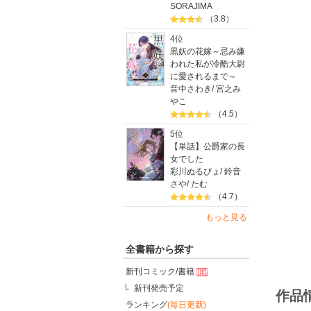
SORAJIMA
（3.8）
4位
黒妖の花嫁～忌み嫌
われた私が冷酷大尉
に愛されるまで～
音中さわき
/
宮之み
やこ
（4.5）
5位
【単話】公爵家の長
女でした
彩川ぬるぴょ
/
鈴音
さや
/
たむ
（4.7）
もっと見る
全書籍から探す
新刊コミック/書籍
新刊発売予定
作品
ランキング
(毎日更新)