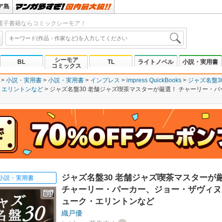
ア島
電子書籍ならコミックシーモア！
シーモア
BL
TL
ライトノベル
小説・実用書
コミックス
小説・実用書
小説・実用書
インプレス
impress QuickBooks
ジャズ名盤3
・エリントンなど
ジャズ名盤30 老舗ジャズ喫茶マスターが厳選！ チャーリー・
ジャズ名盤30 老舗ジャズ喫茶マスターが
小説・実用書
チャーリー・パーカー、ジョー・ザヴィヌ
ューク・エリントンなど
織戸優