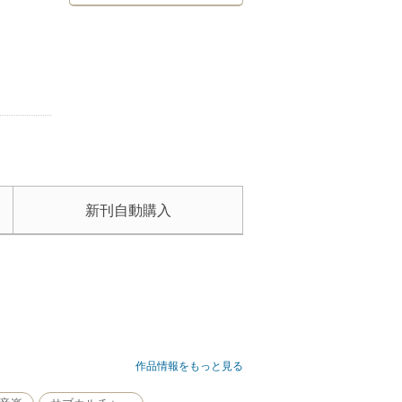
新刊自動購入
ない。
作品情報をもっと見る
。ジャズの歴史を振り返って見ようとすれば、ミュ