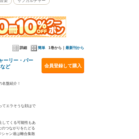
音楽
サブカルチャー
る。ミュージシャン達は離合集散を繰り返す。出会
よる記録を大切に保存し再生装置によって繰り返し
残された膨大な記録の中から、独断で選択し自分の
しかない。
詳細
簡単
1巻から｜
最新刊から
茶「MILESTONE」。そのマスターを約40年
チャーリー・パー
き、毎日、店頭に立ち続けている。現在は「ジャズ
会員登録して購入
、“JAZZ喫茶”の垣根を超え、「自家焙煎珈琲
ンなど
もあり、女性客も多い。
でいただきたいという想いから生まれた電子専門レーベルです
の名盤紹介！
ってエラそうな顔はで
上してくる可能性もあ
士のつながりをたどる
ジシャン達は離合集散