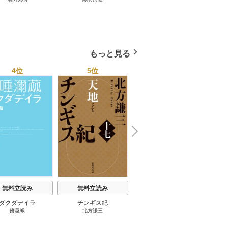
向島物語 1巻
便り屋
小杉健治
もっと見る
4位
5位
6位
N
x
e
t
無料立読み
無料立読み
無料立読み
ダクダデイラ
チンギス紀
東京バンドワゴン
B-PR
餅屋蛾
北方謙三
小路幸也
Ｂ
ジャラ
ディ 