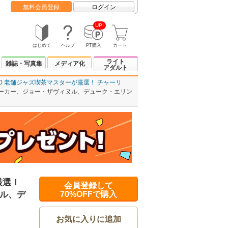
無料会員登録
ログイン
UP!
はじめて
ヘルプ
PT購入
カート
ライト
雑誌・写真集
メディア化
アダルト
0 老舗ジャズ喫茶マスターが厳選！ チャーリ
パーカー、ジョー・ザヴィヌル、デューク・エリン
厳選！
会員登録して
ル、デ
70%OFFで購入
お気に入りに追加