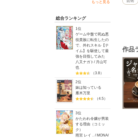
芸術
もっと見る
ージシャ
いがジャ
レコード
総合ランキング
楽しもう
生命の系
1位
想像力を
ゲーム中盤で死ぬ悪
役貴族に転生したの
＜著者＞
で、外れスキル【テ
作品
織戸 優
イム】を駆使して最
高田馬場
強を目指してみた
にわたり
八又ナガト
/
月山可
を楽しん
也
店」、「
（3.8）
★impr
2位
妹は知っている
雁木万里
（4.5）
3位
かたわれ令嬢が男装
する理由（コミッ
ク）
雨宮 レイ．
/
MONA
/