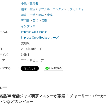
：
小説・実用書
趣味・生活
>
サブカル・エンタメ
>
サブカルチャー
趣味・生活
>
趣味
>
音楽
専門書
>
芸術
>
音楽
：
インプレス
ーベル
：
impress QuickBooks
：
impress QuickBooksシリーズ
：
無期限
日
：
2014年10月31日
サイズ
：
3.6MB
ーア
：
ブラウザビューア
ェアする
：
ュー
名盤30 老舗ジャズ喫茶マスターが厳選！ チャーリー・パー
トンなどのレビュー