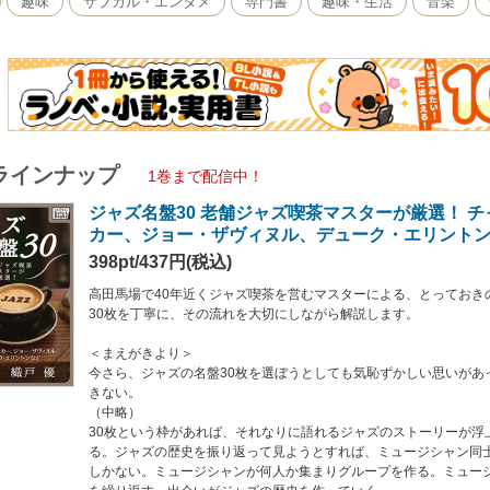
趣味
サブカル・エンタメ
専門書
趣味・生活
音楽
ン同士のつながりをたどるしかない。ミュージシャンが何人か集まりグループを作
ズの歴史を作っていく。
録音は、たまたま出会った偶然によって残されたものに過ぎない。我々は、偶然に
とする。
統樹のようにジャズ史において最初の偶然を確定できるだろうか。レコードとして
試すしかない。ミュージシャンが出会い、そこで何が起こったのか推理し妄想する
ラインナップ
（おりと まさる）
1巻まで配信中！
に1976年に開店し、今も多くのジャズ・ファンを魅了し続ける都内屈指の老舗ジャズ喫
ジャズ名盤30 老舗ジャズ喫茶マスターが厳選！ 
勤め、早稲田大学をはじめとする学生にも圧倒的指示を受ける。お正月の3日を除
でもらうと同時に、おしいしい珈琲を目的に訪れる人、古本を読みに立ち寄る人など」
カー、ジョー・ザヴィヌル、デューク・エリント
古本屋」、「マンガ喫茶」の3つ顔を持ち、客層は幅広い。駅前という便利な立地
398pt/437円(税込)
ess QuickBooks（http://qb.impress.jp/）は、気軽に電子書籍を楽しん
高田馬場で40年近くジャズ喫茶を営むマスターによる、とっておき
30枚を丁寧に、その流れを大切にしながら解説します。
＜まえがきより＞
今さら、ジャズの名盤30枚を選ぼうとしても気恥ずかしい思いがあ
きない。
（中略）
30枚という枠があれば、それなりに語れるジャズのストーリーが浮
る。ジャズの歴史を振り返って見ようとすれば、ミュージシャン同
しかない。ミュージシャンが何人か集まりグループを作る。ミュー