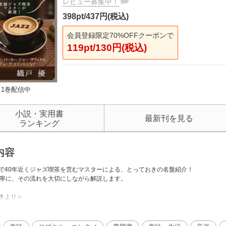
レビュー募集中！
398pt/437円(税込)
会員登録限定70%OFFクーポンで
119pt/130円(税込)
1巻配信中
小説・実用書
最新刊を見る
ランキング
内容
で40年近くジャズ喫茶を営むマスターによる、とっておきの名盤紹介！
丁寧に、その流れを大切にしながら解説します。
きより＞
ジャズの名盤30枚を選ぼうとしても気恥ずかしい思いがあってエラそうな顔はでき
いう枠があれば、それなりに語れるジャズのストーリーが浮上してくる可能性もある