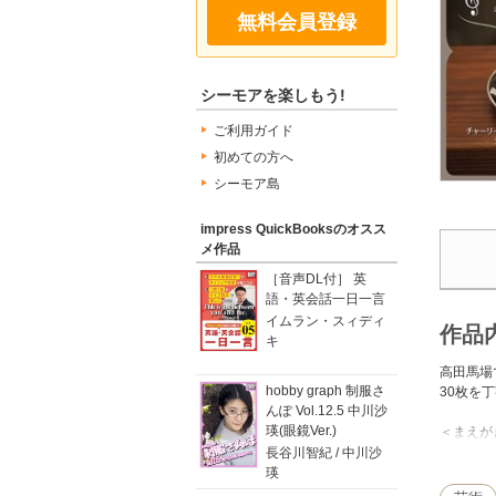
無料会員登録
シーモアを楽しもう!
ご利用ガイド
初めての方へ
シーモア島
impress QuickBooksのオスス
メ作品
［音声DL付］ 英
語・英会話一日一言
イムラン・スィディ
作品
キ
高田馬場
hobby graph 制服さ
30枚を
んぽ Vol.12.5 中川沙
瑛(眼鏡Ver.)
＜まえが
今さら、
長谷川智紀 / 中川沙
（中略）
瑛
30枚と