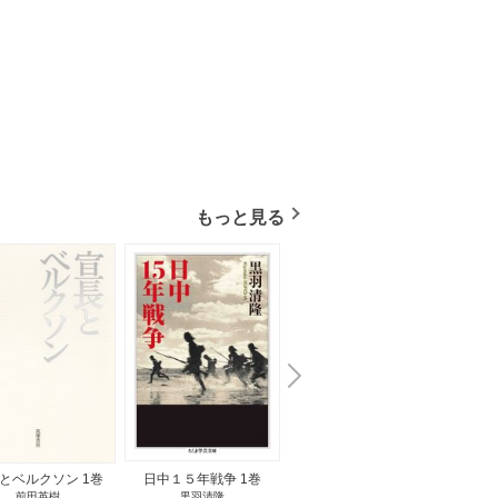
もっと見る
N
x
e
t
とベルクソン 1巻
日中１５年戦争 1巻
無料立読み
前田英樹
黒羽清隆