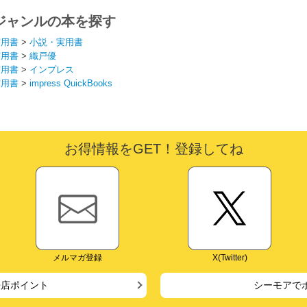
ジャンルの本を探す
実用書
>
小説・実用書
実用書
>
織戸優
実用書
>
インプレス
実用書
>
impress QuickBooks
お得情報をGET！登録してね
メルマガ登録
X(Twitter)
来店ポイント
シーモアで