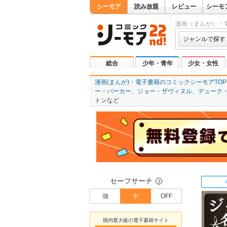
シーモア
読み放題
レビュー
シーモ
漫画（まんが）・
ジャンルで探す
総合
少年・青年
少女・女性
漫画(まんが)・電子書籍のコミックシーモアTOP
ー・パーカー、ジョー・ザヴィヌル、デューク
トンなど
セーフサーチ
？
強
中
OFF
国内最大級の電子書籍サイト