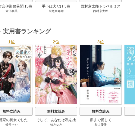
寄合伊那衆異聞 15巻
手下は犬だけ 3巻
西村京太郎トラベルミス
佐伯泰英
風野真知雄
西村京太郎
テリー・セレクション 2
巻
・実用書ランキング
1位
2位
3位
s
無料立読み
無料立読み
無料立読み
爵家の長女でした
そして、あなたは私を捨
影まで愛して
鈴音さや
柏みなみ
影山優佳
てる