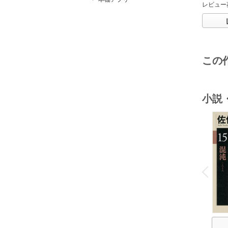
レビュー
この
小説
o
v
P
r
e
i
u