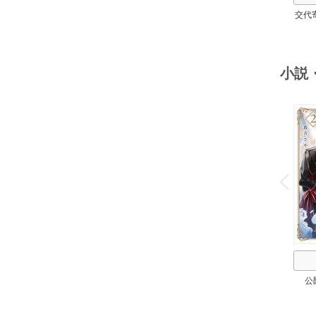
交代
小説
o
v
P
r
e
i
u
公