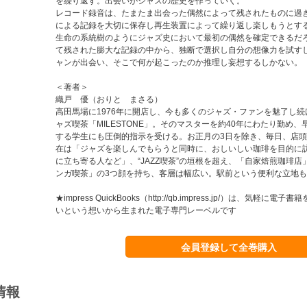
を繰り返す。出会いがジャズの歴史を作っていく。
レコード録音は、たまたま出会った偶然によって残されたものに過
による記録を大切に保存し再生装置によって繰り返し楽しもうとす
生命の系統樹のようにジャズ史において最初の偶然を確定できるだ
て残された膨大な記録の中から、独断で選択し自分の想像力を試す
ャンが出会い、そこで何が起こったのか推理し妄想するしかない。
＜著者＞
織戸 優（おりと まさる）
高田馬場に1976年に開店し、今も多くのジャズ・ファンを魅了し
ャズ喫茶「MILESTONE」。そのマスターを約40年にわたり勤め
する学生にも圧倒的指示を受ける。お正月の3日を除き、毎日、店
在は「ジャズを楽しんでもらうと同時に、おしいしい珈琲を目的に
に立ち寄る人など」、“JAZZ喫茶”の垣根を超え、「自家焙煎珈琲
ンガ喫茶」の3つ顔を持ち、客層は幅広い。駅前という便利な立地
★impress QuickBooks（http://qb.impress.jp/）は、気軽
いという想いから生まれた電子専門レーベルです
会員登録して全巻購入
情報