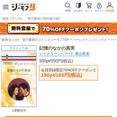
検索
はじめて
カート
ログイン
会員登録
漫画（マンガ）・電子書籍が国内最大級!!
漫画(まんが)・電子書籍のコミックシーモアTOP
ハーレクインコミックス
ハー
記憶のなかの真実
ライトノベル
ジャクリーン･バード
青山有未
500pt/550円(税込)
会員登録限定70%OFFクーポンで
150pt/165円(税込)
1巻配信中