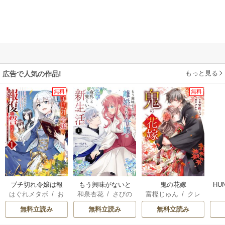
もっと見る
広告で人気の作品!
無料
無料
ブチ切れ令嬢は報
もう興味がないと
鬼の花嫁
HU
はぐれメタボ
/
お
和泉杏花
/
さびの
富樫じゅん
/
クレ
復を誓いました。
離婚された令嬢の
おのいも
/
昌未
ぶち
ハ
意外と楽しい新生
無料立読み
無料立読み
無料立読み
活