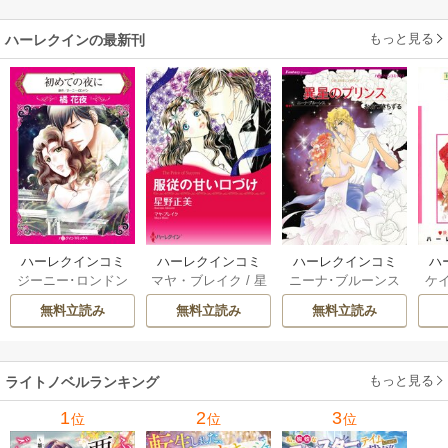
もっと見る
ハーレクインの最新刊
ハーレクインコミ
ハーレクインコミ
ハーレクインコミ
ハ
ジーニー･ロンドン
マヤ・ブレイク
/
星
ニーナ･ブルーンス
ケ
ックス セット 202
ックス セット 202
ックス セット 202
ック
/
橘花夜
/
メアリ
野正美
/
ヘレン･ブ
/
おおつきちずる
/
/
J
6年 vol.1064 1巻
6年 vol.1002 1巻
6年 vol.1063 1巻
6年
無料立読み
無料立読み
無料立読み
ー･ライアンズ
/
花
ルックス
/
のわきね
レベッカ･ヨーク
/
ス
牟礼サキ
/
サラ･モ
い
/
マーガレット･
稜敦水
/
ケイト･ハ
ル
ーガン
/
星合操
/
ア
ウェイ
/
一重夕子
ーディ
/
海野みつる
ザ
ン･ウィール
/
津寺
/
サラ･ウッド
もっと見る
/
流
ライトノベルランキング
里可子
水凛子
1
2
3
位
位
位