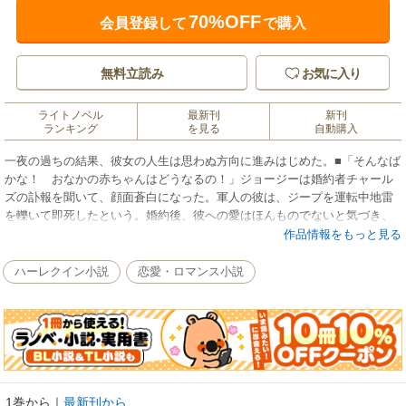
70%OFF
会員登録して
で購入
無料立読み
お気に入り
ライトノベル
最新刊
新刊
ランキング
を見る
自動購入
一夜の過ちの結果、彼女の人生は思わぬ方向に進みはじめた。■「そんなば
かな！ おなかの赤ちゃんはどうなるの！」ジョージーは婚約者チャール
ズの訃報を聞いて、顔面蒼白になった。軍人の彼は、ジープを運転中地雷
を轢いて即死したという。婚約後、彼への愛はほんものでないと気づき、
いずれ婚約を解消するつもりでいたけれど、まさかこんなことになるなん
作品情報をもっと見る
て。ジョージーはその晩、一睡もできずに朝を迎えた。次の日、チャール
ズの腹違いの弟コナンが、彼女に話があると言って訪ねてきた。コナンと
ハーレクイン小説
恋愛・ロマンス小説
は何回か顔を合わせているが、彼のことはほとんど何も知らない。葬儀の
相談でもするのかと思っていると、コナンはとんでもないことを言い出し
た――子供のためにも、できるだけ早く自分と結婚するほうがいい
と……。
1巻から
｜
最新刊から