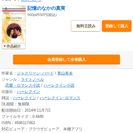
記憶のなかの真実
500pt/550円(税込)
無料立読み
登録して購入
作品紹介
会員登録して全巻購入
作家名：
ジャクリーン･バード
/
青山有未
ジャンル：
ライトノベル
恋愛・ロマンス小説
/
ハーレクイン小説
出版社：
ハーレクイン
雑誌：
ハーレクイン
/
ハーレクイン･ロマンス
DL期限：無期限
配信開始日：2014年11月7日
ファイルサイズ：0.6MB
ISBN：4596117462
対応ビューア：ブラウザビューア、本棚アプリ