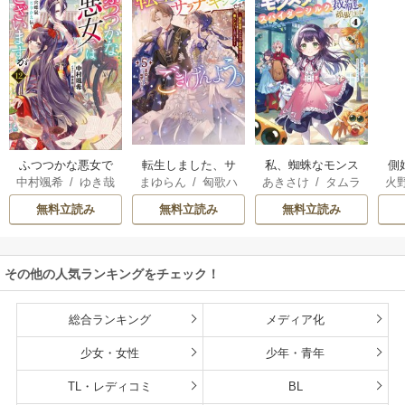
転生しました、サ
私、蜘蛛なモンス
側
ふつつかな悪女で
まゆらん
/
匈歌ハ
あきさけ
/
タムラ
火
中村颯希
/
ゆき哉
ラナ・キンジェで
ターをテイムした
はございますが
トリ
ヨウ
す。ごきげんよ
ので、スパイダー
無料立読み
無料立読み
無料立読み
う。
シルクで裁縫を頑
張ります
その他の人気ランキングをチェック！
総合ランキング
メディア化
少女・女性
少年・青年
TL・レディコミ
BL