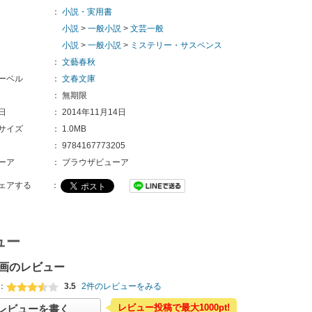
：
小説・実用書
小説
>
一般小説
>
文芸一般
小説
>
一般小説
>
ミステリー・サスペンス
：
文藝春秋
ーベル
：
文春文庫
：
無期限
日
：
2014年11月14日
サイズ
：
1.0MB
：
9784167773205
ーア
：
ブラウザビューア
ェアする
：
ュー
画のレビュー
：
3.5
2件のレビューをみる
レビュー投稿で最大1000pt!
レビューを書く