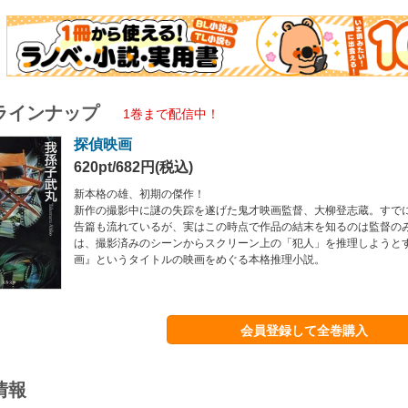
ラインナップ
1巻まで配信中！
探偵映画
620pt/682円(税込)
新本格の雄、初期の傑作！
新作の撮影中に謎の失踪を遂げた鬼才映画監督、大柳登志蔵。すで
告篇も流れているが、実はこの時点で作品の結末を知るのは監督の
は、撮影済みのシーンからスクリーン上の「犯人」を推理しようと
画』というタイトルの映画をめぐる本格推理小説。
会員登録して全巻購入
情報