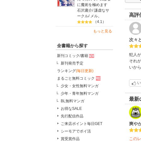
に魔術を極めます
石沢庸介
/
謙虚なサ
高評
ークル
/
メル。
（4.1）
もっと見る
次々
全書籍から探す
犯人
新刊コミック/書籍
それ
新刊発売予定
いか
ランキング
(毎日更新)
まるごと無料コミック
い
少女・女性無料マンガ
少年・青年無料マンガ
最新
BL無料マンガ
お得なSALE
先行配信作品
爽や
ご来店ポイント毎日GET
シーモアでポイ活
この
賞受賞作品