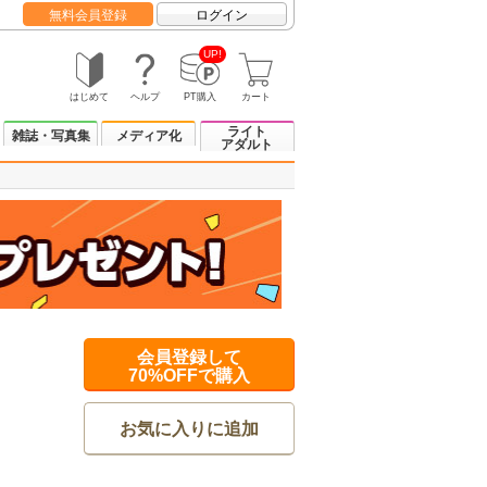
無料会員登録
ログイン
UP!
はじめて
ヘルプ
PT購入
カート
ライト
雑誌・写真集
メディア化
アダルト
会員登録して
70%OFFで購入
お気に入りに追加