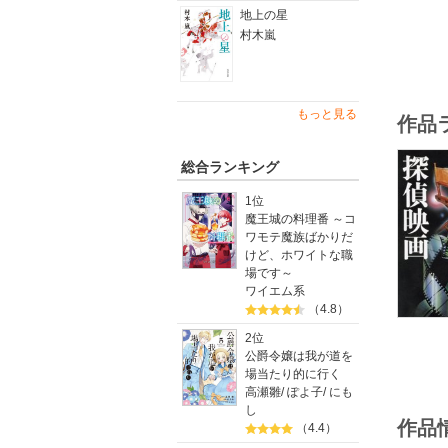
地上の星
村木嵐
もっと見る
作品
総合ランキング
1位
魔王城の料理番 ～コ
ワモテ魔族ばかりだ
けど、ホワイトな職
場です～
ワイエム系
（4.8）
2位
公爵令嬢は我が道を
場当たり的に行く
高瀬雛
/
ぽよ子
/
にも
し
作品
（4.4）