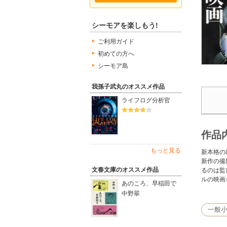
シーモアを楽しもう!
ご利用ガイド
初めての方へ
シーモア島
我孫子武丸のオススメ作品
ライフログ分析官
作品
もっと見る
新本格の
新作の撮
文春文庫のオススメ作品
るのは監
ルの映画
あのころ、早稲田で
中野翠
一般