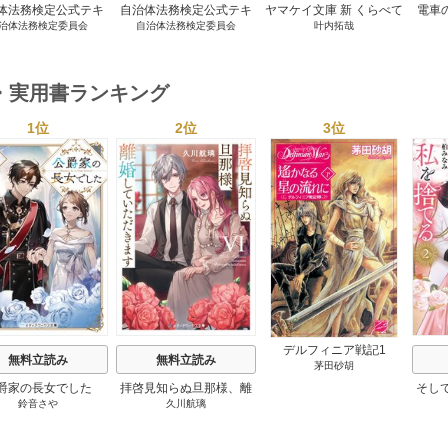
体法務検定公式テキ
自治体法務検定公式テキ
ヤマケイ文庫 新 くらべて
電車
治体法務検定委員会
自治体法務検定委員会
叶内拓哉
 政策法務編 ２０
スト 基本法務編 ２０
わかる野鳥300 1巻
６年度検定対応 1巻
２６年度検定対応 1巻
・実用書ランキング
1位
2位
3位
s
デルフィニア戦記1
無料立読み
無料立読み
茅田砂胡
爵家の長女でした
拝啓見知らぬ旦那様、離
そし
鈴音さや
久川航璃
婚していただきます