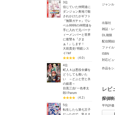
3位
ジャンル
信じていた仲間達に
ダンジョン奥地で殺
されかけたがギフト
『無限ガチャ』でレ
出版社
ベル9999の仲間達を
雑誌・レ
手に入れて元パーテ
ィーメンバーと世界
DL期限
に復讐＆『ざま
配信開始
ぁ！』します！
ファイル
大前貴史
/
明鏡シス
イ
/
tef
ISBN
（4.0）
対応ビュ
4位
作品をシ
町人Ａは悪役令嬢を
どうしても救いた
い ～どぶと空と氷
の姫君～
レビ
目黒三吉
/
一色孝太
郎
/
Parum
（4.2）
探偵映
5位
平均評価
転生したら第七王子
だったので、気まま