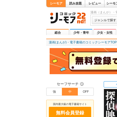
シーモア
読み放題
レビュー
シーモ
漫画（まんが）・
ジャンルで探す
総合
少年・青年
少女・女性
漫画(まんが)・電子書籍のコミックシーモアTOP
セーフサーチ
？
強
中
OFF
国内最大級の電子書籍サイト
無料会員登録