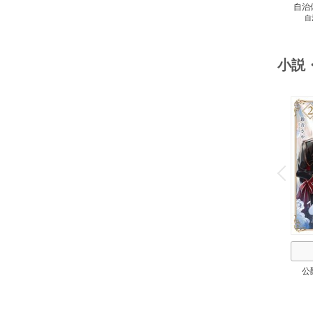
自治
自
スト
２
小説
o
v
P
r
e
i
u
公