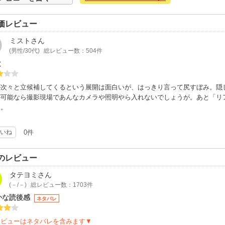
価レビュー
ミスト
さん
(男性/30代)
総レビュー数：504件
と
が次々と立候補してくるという展開は面白いが、はっきり言って尻すぼみ。隠
が可能なら撮影現場であんなカメラや照明やら入れないでしょうが。あと「リ
ら。
いね
0件
のレビュー
タテヨミ
さん
(－/－)
総レビュー数：1703件
かな読後感
ネタバレ
レビューはネタバレを含みます▼