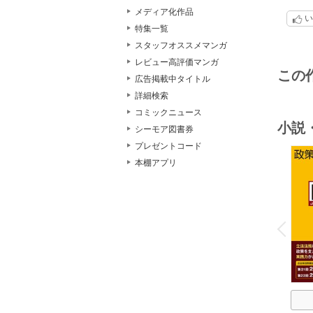
メディア化作品
い
特集一覧
スタッフオススメマンガ
レビュー高評価マンガ
この
広告掲載中タイトル
詳細検索
コミックニュース
小説
シーモア図書券
プレゼントコード
本棚アプリ
o
v
P
r
e
i
u