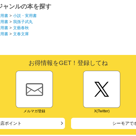
ジャンルの本を探す
実用書
>
小説・実用書
実用書
>
我孫子武丸
実用書
>
文藝春秋
実用書
>
文春文庫
お得情報をGET！登録してね
メルマガ登録
X(Twitter)
来店ポイント
シーモアで