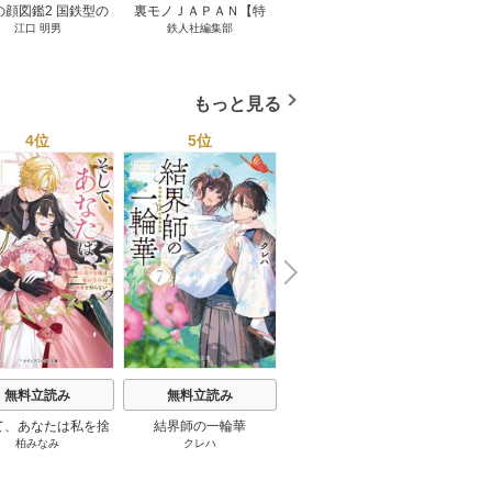
の顔図鑑2 国鉄型の
裏モノＪＡＰＡＮ【特
パナソニック コネクト
日本の
江口 明男
鉄人社編集部
上阪徹
鉄道車両 1巻
集】★超ボリューム版６
大企業をいかに変えるか
20
４０ページ★１２冊★全
1巻
国４７都道府県を代表す
る最高のフーゾク★エロ
もっと見る
トレンド年間ベスト★お
っさん５０人の体験から
4位
5位
6位
学ぶ★夢のようなエロい
楽園３０ 1巻
N
x
e
t
無料立読み
無料立読み
無料立読み
て、あなたは私を捨
結界師の一輪華
わたしの幸せな結婚
恋とは
柏みなみ
クレハ
顎木あくみ
/
月岡月穂
てる