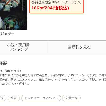
会員登録限定70%OFFクーポンで
186pt/204円(税込)
1巻配信中
小説・実用書
最新刊を見る
ランキング
内容
雄、初期の傑作！
影中に謎の失踪を遂げた鬼才映画監督、大柳登志蔵。すでにラッシュは完成、予告
督のみ。残されたスタッフは、撮影済みのシーンからスクリーン上の「犯人」を推
をめぐる本格推理小説。
小説
小説
ミステリー・サスペンス
文芸一般