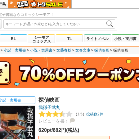
ア島
電子書籍ならコミックシーモア！
シーモア
BL
TL
ライトノベル
小説・実用書
コミックス
小説・実用書
小説・実用書
文藝春秋
文春文庫
探偵映画
探偵映画
探偵映画
小説・実用書
我孫子武丸
（3.5）
投稿数2件
レビューを書く
620pt/682円(税込)