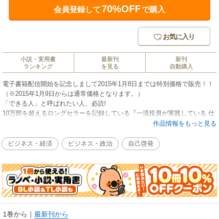
70%OFF
会員登録して
で購入
お気に入り
小説・実用書
最新刊
新刊
ランキング
を見る
自動購入
電子書籍配信開始を記念しまして2015年1月8日までは特別価格で販売！！
（※2015年1月9日からは通常価格となります。）
「できる人」と呼ばれたい人、必読!
10万部を超えるロングセラーを記録している『一流役員が実践している 仕
事の哲学』（クロスメディア・パブリッシング）の著者が、入社1年目の新
作品情報をもっと見る
人からベテランまで今すぐ実践できて、「できる人になれる」仕事のコツ
をわかりやすく紹介します。日々の1％の成長が、5年後、6年後に取り返せ
ビジネス・経済
ビジネス・政治
自己啓発
ない差となってあらわれます。57万人の一般社員、1000人以上の役職者と
ビジネスをしてきた著者だからこそわかった、「今すぐ成長し、出世して
いく」ための“答え”をぜひ自分のものにしてください。
1巻から
｜
最新刊から