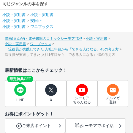
同じジャンルの本を探す
小説・実用書
>
小説・実用書
小説・実用書
>
安田正
小説・実用書
>
ワニブックス
漫画(まんが)・電子書籍のコミックシーモアTOP
小説・実用書
小説・実用書
ワニブックス
一流役員が実践してきた 入社1年目から「できる人になる」43の考え方
一
流役員が実践してきた 入社1年目から「できる人になる」43の考え方
最新情報はここからチェック！
限定特典GET
シーモア
メルマガ
LINE
X
ちゃんねる
登録
お得にポイントゲット！
ご来店ポイント
シーモアでポイ活