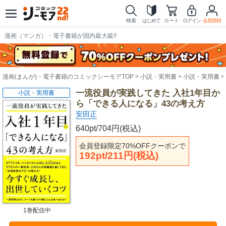
検索
はじめて
カート
ログイン
会員登録
漫画（マンガ）・電子書籍が国内最大級!!
漫画(まんが)・電子書籍のコミックシーモアTOP
小説・実用書
小説・実用書
一流役員が実践してきた 入社1年目か
小説・実用書
ら「できる人になる」43の考え方
安田正
640pt/704円(税込)
会員登録限定70%OFFクーポンで
192pt/211円(税込)
1巻配信中