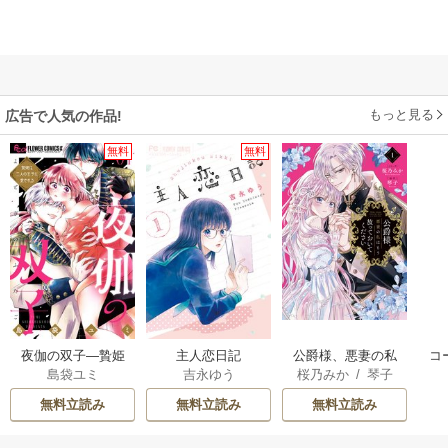
もっと見る
広告で人気の作品!
無料
無料
夜伽の双子―贄姫
主人恋日記
公爵様、悪妻の私
コ
島袋ユミ
吉永ゆう
桜乃みか
/
琴子
は二人の王子に愛
はもう放っておい
つ
される―
てください
無料立読み
無料立読み
無料立読み