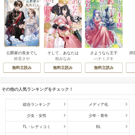
公爵家の長女でし
そして、あなたは
さようなら王子
拝
鈴音さや
柏みなみ
ハナミズキ
た
私を捨てる
様、どうか私のこ
様
とは忘れてくださ
無料立読み
無料立読み
無料立読み
い
その他の人気ランキングをチェック！
総合ランキング
メディア化
少女・女性
少年・青年
TL・レディコミ
BL