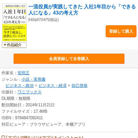
一流役員が実践してきた 入社1年目から「できる
人になる」43の考え方
640pt/704円(税込)
登録して購入
作品紹介
会員登録して全巻購入
作家名：
安田正
ジャンル：
小説・実用書
ビジネス・政治
>
ビジネス・経済
>
自己啓発
出版社：
ワニブックス
DL期限：無期限
配信開始日：2014年11月21日
ファイルサイズ：17.4MB
ISBN：9784847092411
対応ビューア：ブラウザビューア、本棚アプリ
｢アプリで読む｣にはアプリをインストール!