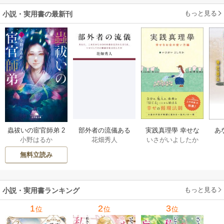
もっと見る
小説・実用書の最新刊
部外者の流儀ある
実践真理學 幸せな
蟲祓いの宦官師弟 2
あ
花畑秀人
いさがいよしたか
小野はるか
日、三木たかしの5
お金の使い方編 1巻
巻
せ
000曲を託されたぼ
無料立読み
くは、いかにして
その価値を最大化
したか 1巻
もっと見る
小説・実用書ランキング
1
2
3
位
位
位