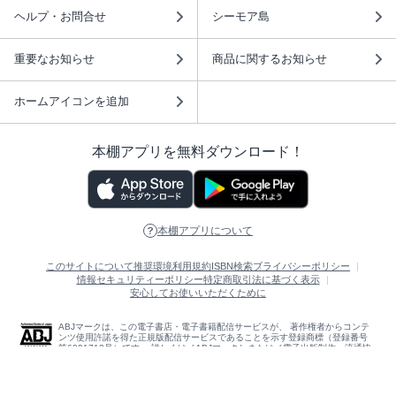
ヘルプ・お問合せ
シーモア島
重要なお知らせ
商品に関するお知らせ
ホームアイコンを追加
本棚アプリを無料ダウンロード！
本棚アプリについて
このサイトについて
推奨環境
利用規約
ISBN検索
プライバシーポリシー
情報セキュリティーポリシー
特定商取引法に基づく表示
安心してお使いいただくために
ABJマークは、この電子書店・電子書籍配信サービスが、 著作権者からコンテ
ンツ使用許諾を得た正規版配信サービスであることを示す登録商標（登録番号
第6091713号）です。 詳しくは［ABJマーク］または［電子出版制作・流通協
議会］で検索してください。
(C)NTTソルマーレ