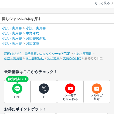
もっと見る
同じジャンルの本を探す
小説・実用書
>
小説・実用書
小説・実用書
>
中野孝次
小説・実用書
>
河出書房新社
小説・実用書
>
河出文庫
漫画(まんが)・電子書籍のコミックシーモアTOP
小説・実用書
小説・実用書
河出書房新社
河出文庫
麦熟るる日に
麦熟るる日に
最新情報はここからチェック！
限定特典GET
シーモア
メルマガ
LINE
X
ちゃんねる
登録
お得にポイントゲット！