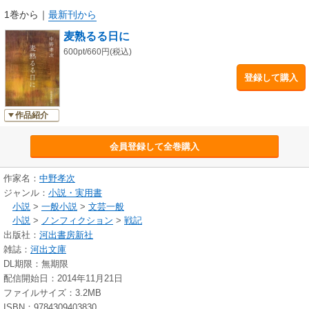
1巻から
｜
最新刊から
麦熟るる日に
600pt/660円(税込)
登録して購入
作品紹介
会員登録して全巻購入
作家名：
中野孝次
ジャンル：
小説・実用書
小説
>
一般小説
>
文芸一般
小説
>
ノンフィクション
>
戦記
出版社：
河出書房新社
雑誌：
河出文庫
DL期限：無期限
配信開始日：2014年11月21日
ファイルサイズ：3.2MB
ISBN：9784309403830