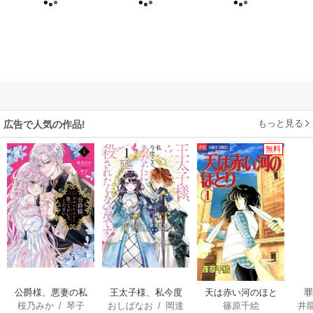
もっと見る
広告で人気の作品!
無料
公爵様、悪妻の私
王太子様、私今度
天は赤い河のほと
桜乃みか
/
琴子
おしばなお
/
岡達
篠原千絵
井
はもう放っておい
こそあなたに殺さ
り