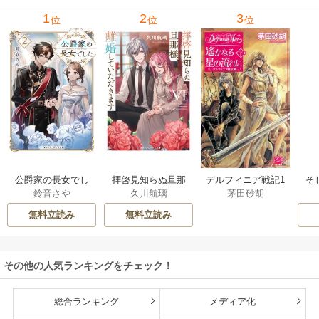
1
2
3
位
位
位
公爵家の長女でし
拝啓見知らぬ旦那
そ
デルフィニア戦記1
鈴音さや
久川航璃
茅田砂胡
た
様、離婚していた
だきます
無料立読み
無料立読み
その他の人気ランキングをチェック！
総合ランキング
メディア化