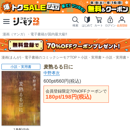
検索
はじめて
カート
ログイン
会員登録
漫画（マンガ）・電子書籍が国内最大級!!
漫画(まんが)・電子書籍のコミックシーモアTOP
小説・実用書
小説・実用書
麦熟るる日に
小説・実用書
中野孝次
600pt/660円(税込)
会員登録限定70%OFFクーポンで
180pt/198円(税込)
1巻配信中