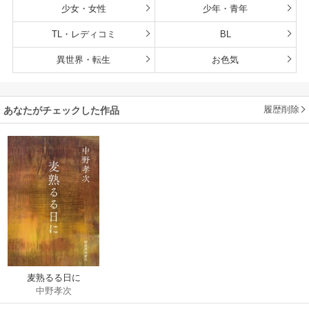
少女・女性
少年・青年
TL・レディコミ
BL
異世界・転生
お色気
履歴削除
あなたがチェックした作品
麦熟るる日に
中野孝次