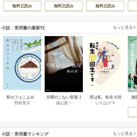
英茉
/
先崎真琴
てください
れたくないんで
無料立読み
無料立読み
無料立読み
す！ ～聖女に嵌め
られた貧乏令嬢、
二度目は串刺し回
もっと見る
小説・実用書の最新刊
避します！～
激
和カフェこよみ
月曜のこない部屋 1
実は私、転生９回
野村美月
城山真一
いろはママ
前
五月くんの夏のお
巻
生です マンガ
ー
もてなし 1巻
私の前世物語 1巻
もっと見る
小説・実用書ランキング