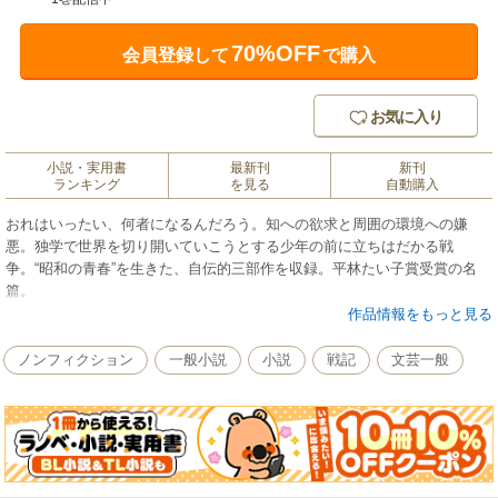
70%OFF
会員登録して
で購入
お気に入り
小説・実用書
最新刊
新刊
ランキング
を見る
自動購入
おれはいったい、何者になるんだろう。知への欲求と周囲の環境への嫌
悪。独学で世界を切り開いていこうとする少年の前に立ちはだかる戦
争。“昭和の青春”を生きた、自伝的三部作を収録。平林たい子賞受賞の名
篇。
作品情報をもっと見る
ノンフィクション
一般小説
小説
戦記
文芸一般