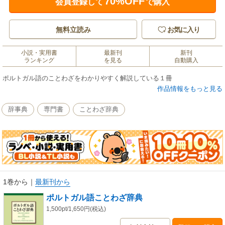
70%OFF
会員登録して
で購入
無料立読み
お気に入り
小説・実用書
最新刊
新刊
ランキング
を見る
自動購入
ポルトガル語のことわざをわかりやすく解説している１冊
作品情報をもっと見る
辞事典
専門書
ことわざ辞典
1巻から
｜
最新刊から
ポルトガル語ことわざ辞典
1,500pt/1,650円(税込)