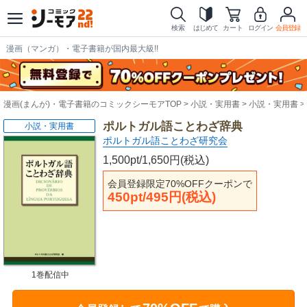
検索
はじめて
カート
ログイン
会員登録
漫画（マンガ）・電子書籍が国内最大級!!
漫画(まんが)・電子書籍のコミックシーモアTOP
小説・実用書
小説・実用書
ポルトガル語ことわざ辞典
小説・実用書
ポルトガル語ことわざ研究会
1,500pt/1,650円(税込)
会員登録限定70%OFFクーポンで
450pt/495円(税込)
1巻配信中