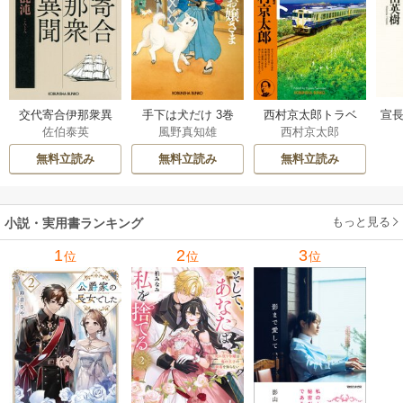
交代寄合伊那衆異
手下は犬だけ 3巻
西村京太郎トラベ
宣長
佐伯泰英
風野真知雄
西村京太郎
聞 15巻
ルミステリー・セ
レクション 2巻
無料立読み
無料立読み
無料立読み
もっと見る
小説・実用書ランキング
1
2
3
位
位
位