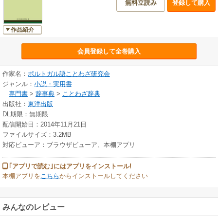
無料立読み
登録して購入
作品紹介
会員登録して全巻購入
作家名：
ポルトガル語ことわざ研究会
ジャンル：
小説・実用書
専門書
>
辞事典
>
ことわざ辞典
出版社：
東洋出版
DL期限：無期限
配信開始日：2014年11月21日
ファイルサイズ：3.2MB
対応ビューア：ブラウザビューア、本棚アプリ
｢アプリで読む｣にはアプリをインストール!
本棚アプリを
こちら
からインストールしてください
みんなのレビュー