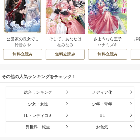
公爵家の長女でし
そして、あなたは
さようなら王子
拝
鈴音さや
柏みなみ
ハナミズキ
た
私を捨てる
様、どうか私のこ
様
とは忘れてくださ
無料立読み
無料立読み
無料立読み
い
その他の人気ランキングをチェック！
総合ランキング
メディア化
少女・女性
少年・青年
TL・レディコミ
BL
異世界・転生
お色気