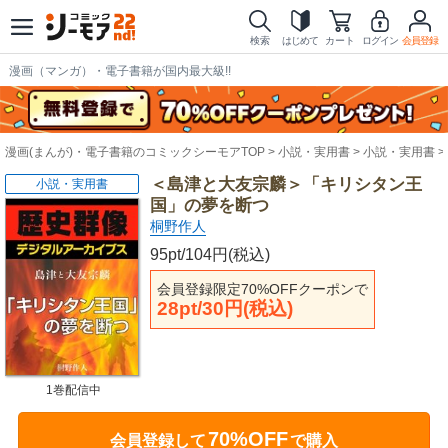
検索
はじめて
カート
ログイン
会員登録
漫画（マンガ）・電子書籍が国内最大級!!
漫画(まんが)・電子書籍のコミックシーモアTOP
小説・実用書
小説・実用書
＜島津と大友宗麟＞「キリシタン王
小説・実用書
国」の夢を断つ
桐野作人
95pt/104円(税込)
会員登録限定70%OFFクーポンで
28pt/30円(税込)
1巻配信中
70%OFF
会員登録して
で購入