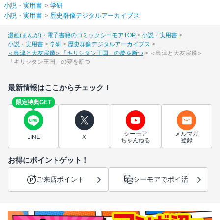
小説・実用書
>
学研
小説・実用書
>
歴史群像デジタルアーカイブス
漫画(まんが)・電子書籍のコミックシーモアTOP
小説・実用書
小説・実用書
学研
歴史群像デジタルアーカイブス
＜島津と大友宗麟＞「キリシタン王国」の夢を断つ
＜島津と大友宗麟＞
「キリシタン王国」の夢を断つ
最新情報はここからチェック！
限定特典GET
シーモア
メルマガ
LINE
X
ちゃんねる
登録
お得にポイントゲット！
ご来店ポイント
シーモアでポイ活