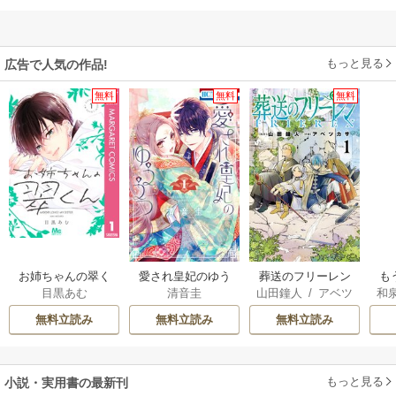
もっと見る
広告で人気の作品!
無料
無料
無料
お姉ちゃんの翠く
愛され皇妃のゆう
葬送のフリーレン
も
目黒あむ
清音圭
山田鐘人
/
アベツ
和
ん
うつ
離
カサ
意
無料立読み
無料立読み
無料立読み
もっと見る
小説・実用書の最新刊