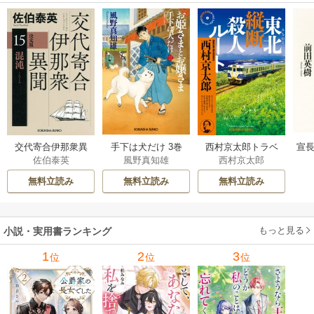
交代寄合伊那衆異
手下は犬だけ 3巻
西村京太郎トラベ
宣長
佐伯泰英
風野真知雄
西村京太郎
聞 15巻
ルミステリー・セ
レクション 2巻
無料立読み
無料立読み
無料立読み
もっと見る
小説・実用書ランキング
1
2
3
位
位
位