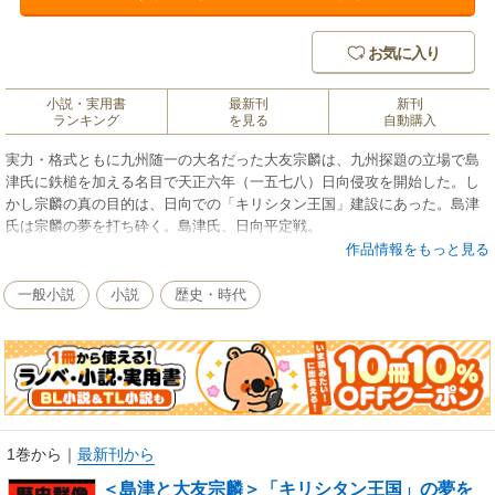
お気に入り
小説・実用書
最新刊
新刊
ランキング
を見る
自動購入
実力・格式ともに九州随一の大名だった大友宗麟は、九州探題の立場で島
津氏に鉄槌を加える名目で天正六年（一五七八）日向侵攻を開始した。し
かし宗麟の真の目的は、日向での「キリシタン王国」建設にあった。島津
氏は宗麟の夢を打ち砕く。島津氏、日向平定戦。
作品情報をもっと見る
一般小説
小説
歴史・時代
1巻から
｜
最新刊から
＜島津と大友宗麟＞「キリシタン王国」の夢を