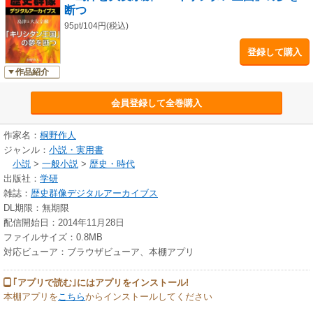
断つ
95pt/104円(税込)
登録して購入
作品紹介
会員登録して全巻購入
作家名：
桐野作人
ジャンル：
小説・実用書
小説
>
一般小説
>
歴史・時代
出版社：
学研
雑誌：
歴史群像デジタルアーカイブス
DL期限：無期限
配信開始日：2014年11月28日
ファイルサイズ：0.8MB
対応ビューア：ブラウザビューア、本棚アプリ
｢アプリで読む｣にはアプリをインストール!
本棚アプリを
こちら
からインストールしてください