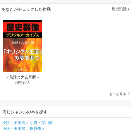
履歴削除
あなたがチェックした作品
＜島津と大友宗麟＞
桐野作人
「キリシタン王国」
の夢を断つ
もっと見る
同じジャンルの本を探す
小説・実用書
>
小説・実用書
小説・実用書
>
桐野作人