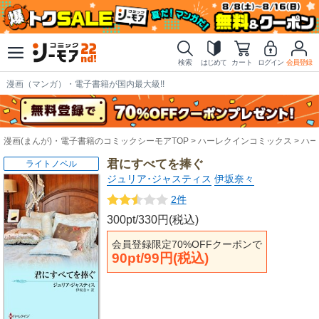
検索
はじめて
カート
ログイン
会員登録
漫画（マンガ）・電子書籍が国内最大級!!
漫画(まんが)・電子書籍のコミックシーモアTOP
ハーレクインコミックス
ハー
君にすべてを捧ぐ
ライトノベル
ジュリア･ジャスティス
伊坂奈々
2件
300pt/330円(税込)
会員登録限定70%OFFクーポンで
90pt/99円(税込)