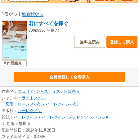
1巻から
｜
最新刊から
君にすべてを捧ぐ
300pt/330円(税込)
無料立読み
登録して購入
作品紹介
会員登録して全巻購入
作家名：
ジュリア･ジャスティス
/
伊坂奈々
ジャンル：
ライトノベル
恋愛・ロマンス小説
/
ハーレクイン小説
出版社：
ハーレクイン
雑誌：
ハーレクイン
/
ハーレクイン･プレゼンツ スペシャル
DL期限：無期限
配信開始日：2014年11月28日
ファイルサイズ：0.4MB