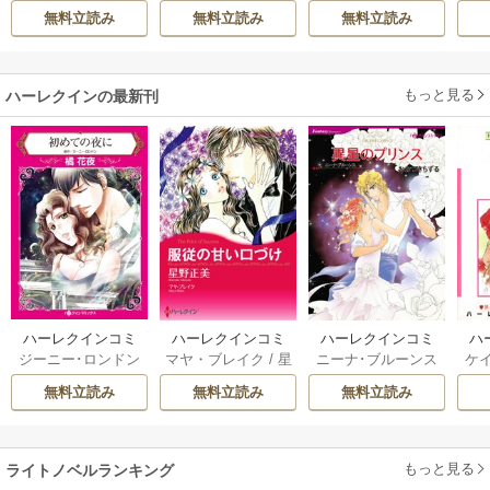
ハ
希
/
ゆき哉
ぶち
雛宮蝶鼠とりかえ
意外と楽しい新生
無料立読み
無料立読み
無料立読み
伝～
活
もっと見る
ハーレクインの最新刊
ハーレクインコミ
ハーレクインコミ
ハーレクインコミ
ハ
ジーニー･ロンドン
マヤ・ブレイク
/
星
ニーナ･ブルーンス
ケ
ックス セット 202
ックス セット 202
ックス セット 202
ック
/
橘花夜
/
メアリ
野正美
/
ヘレン･ブ
/
おおつきちずる
/
/
J
6年 vol.1064 1巻
6年 vol.1002 1巻
6年 vol.1063 1巻
6年
無料立読み
無料立読み
無料立読み
ー･ライアンズ
/
花
ルックス
/
のわきね
レベッカ･ヨーク
/
ス
牟礼サキ
/
サラ･モ
い
/
マーガレット･
稜敦水
/
ケイト･ハ
ル
ーガン
/
星合操
/
ア
ウェイ
/
一重夕子
ーディ
/
海野みつる
ザ
ン･ウィール
/
津寺
/
サラ･ウッド
もっと見る
/
流
ライトノベルランキング