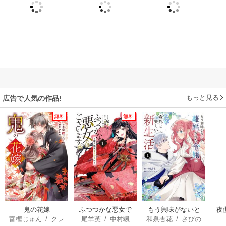
もっと見る
広告で人気の作品!
無料
無料
鬼の花嫁
ふつつかな悪女で
もう興味がないと
夜
富樫じゅん
/
クレ
尾羊英
/
中村颯
和泉杏花
/
さびの
はございますが ～
離婚された令嬢の
は