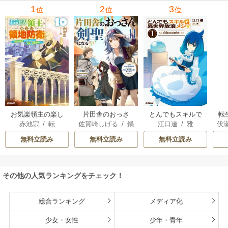
里可子
水凛子
1
2
3
位
位
位
お気楽領主の楽し
片田舎のおっさ
とんでもスキルで
転
赤池宗
/
転
佐賀崎しげる
/
鍋
江口連
/
雅
伏
い領地防衛
ん、剣聖になる
異世界放浪メシ
島テツヒロ
～ただの田舎の剣
無料立読み
無料立読み
無料立読み
術師範だったの
に、大成した弟子
たちが俺を放って
その他の人気ランキングをチェック！
くれない件～
総合ランキング
メディア化
少女・女性
少年・青年