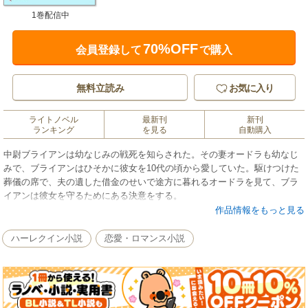
1巻配信中
70%OFF
会員登録して
で購入
無料立読み
お気に入り
ライトノベル
最新刊
新刊
ランキング
を見る
自動購入
中尉ブライアンは幼なじみの戦死を知らされた。その妻オードラも幼なじ
みで、ブライアンはひそかに彼女を10代の頃から愛していた。駆けつけた
葬儀の席で、夫の遺した借金のせいで途方に暮れるオードラを見て、ブラ
イアンは彼女を守るためにある決意をする。
作品情報をもっと見る
ハーレクイン小説
恋愛・ロマンス小説