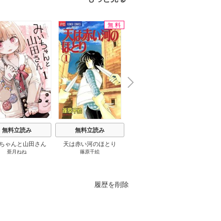
無料
立読み増量
N
x
e
t
無料立読み
無料立読み
無料立読み
ちゃんと山田さん
天は赤い河のほとり
さようなら、私の冷遇生
夜伽の
亜月ねね
篠原千絵
片桐いくみ
/
頼爾
活 ～パーティーで声をか
の王
けてきたのがヤバい男だ
った件
履歴を削除