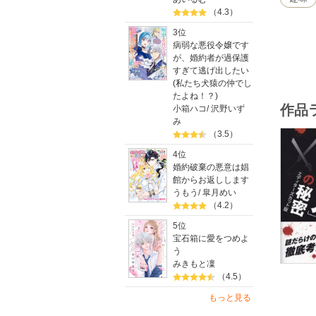
（4.3）
3位
病弱な悪役令嬢です
が、婚約者が過保護
すぎて逃げ出したい
(私たち犬猿の仲でし
たよね！？)
作品
小箱ハコ
/
沢野いず
み
（3.5）
4位
婚約破棄の悪意は娼
館からお返しします
うもう
/
皐月めい
（4.2）
5位
宝石箱に愛をつめよ
う
みきもと凜
（4.5）
もっと見る