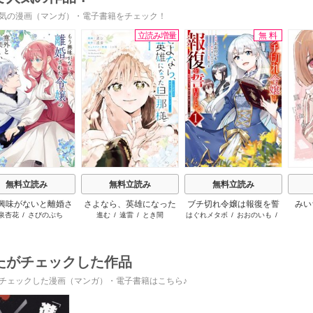
気の漫画（マンガ）・電子書籍をチェック！
立読み増量
無料
s
無料立読み
無料立読み
無料立読み
興味がないと離婚さ
さよなら、英雄になった
ブチ切れ令嬢は報復を誓
みい
泉杏花
/
さびのぶち
進む
/
遠雷
/
とき間
はぐれメタボ
/
おおのいも
/
令嬢の意外と楽しい
旦那様 ～ただ祈るだけ
いました。
昌未
新生活
の役立たずな妻のはずで
したが……～
たがチェックした作品
チェックした漫画（マンガ）・電子書籍はこちら♪