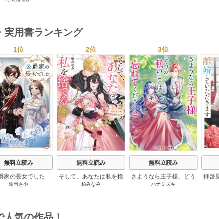
1巻
・実用書ランキング
1位
2位
3位
s
無料立読み
無料立読み
無料立読み
爵家の長女でした
そして、あなたは私を捨
さようなら王子様、どう
拝啓
鈴音さや
柏みなみ
ハナミズキ
てる
か私のことは忘れてくだ
婚
さい
で人気の作品！