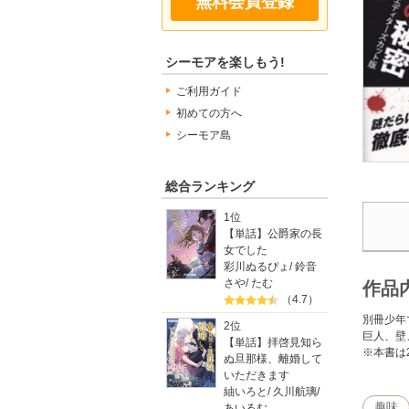
無料会員登録
シーモアを楽しもう!
ご利用ガイド
初めての方へ
シーモア島
総合ランキング
1位
【単話】公爵家の長
女でした
彩川ぬるぴょ
/
鈴音
さや
/
たむ
作品
（4.7）
別冊少年
2位
巨人、壁
【単話】拝啓見知ら
※本書は
ぬ旦那様、離婚して
いただきます
紬いろと
/
久川航璃
/
趣味
あいるむ