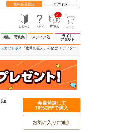
無料会員登録
ログイン
UP!
はじめて
ヘルプ
PT購入
カート
ライト
雑誌・写真集
メディア化
アダルト
ーズカット版
『進撃の巨人』の秘密 エディター
ト版
会員登録して
70%OFFで購入
お気に入りに追加