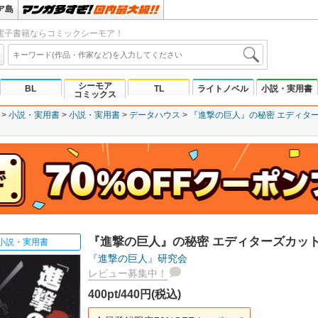
ア島
電子書籍ならコミックシーモア！
シーモア
BL
TL
ライトノベル
小説・実用書
コミックス
小説・実用書
小説・実用書
データハウス
『進撃の巨人』の秘密 エディタ
『進撃の巨人』の秘密 エディターズカッ
小説・実用書
『進撃の巨人』研究会
レビュー募集中！
400pt/440円(税込)