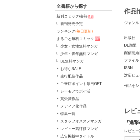
全書籍から探す
作品
新刊コミック/書籍
ジャンル
新刊発売予定
ランキング
(毎日更新)
出版社
まるごと無料コミック
DL期限
少女・女性無料マンガ
配信開始
少年・青年無料マンガ
ファイル
BL無料マンガ
ISBN
お得なSALE
対応ビュ
先行配信作品
ご来店ポイント毎日GET
作品をシ
シーモアでポイ活
賞受賞作品
メディア化作品
レビ
特集一覧
スタッフオススメマンガ
『進撃
レビュー高評価マンガ
レビュー
広告掲載中タイトル