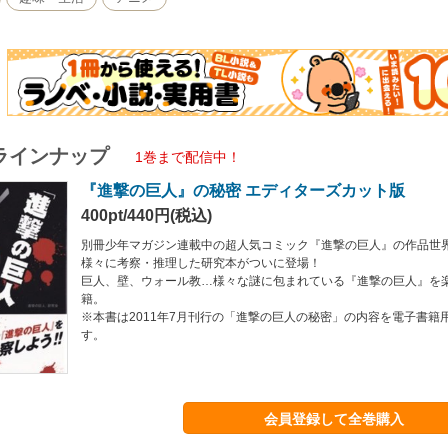
ラインナップ
1巻まで配信中！
『進撃の巨人』の秘密 エディターズカット版
400pt/440円(税込)
別冊少年マガジン連載中の超人気コミック『進撃の巨人』の作品世
様々に考察・推理した研究本がついに登場！
巨人、壁、ウォール教…様々な謎に包まれている『進撃の巨人』を
籍。
※本書は2011年7月刊行の「進撃の巨人の秘密」の内容を電子書籍
す。
会員登録して全巻購入