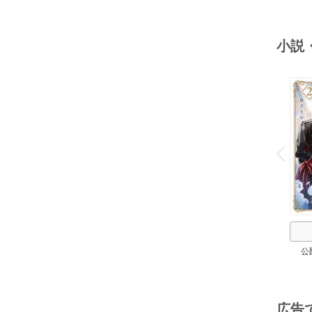
小説
o
v
P
r
e
i
u
公
広告