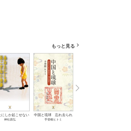
もっと見る
N
x
e
t
たにしか起こせない
中国と琉球 忘れ去られ
ささやかな、あるいは取
ゲー
神社昌弘
手登根ヒトミ
八木詠美
奇跡 1巻
た冊封史―魂の進化― 1
り返しがつかないもの 1
――ｅ
巻
巻
教育