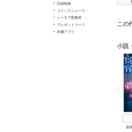
詳細検索
コミックニュース
シーモア図書券
この
プレゼントコード
本棚アプリ
小説
o
v
P
r
e
i
u
蟲