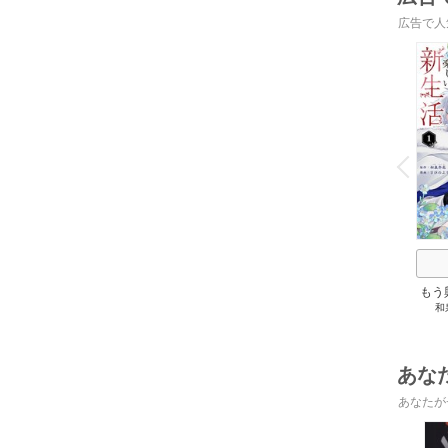
広告で人
o
v
P
r
e
i
u
もう
和
れた
あな
あなたが