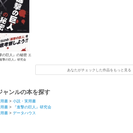
撃の巨人』の秘密 エ
進撃の巨人』研究会
ィターズカット版
あなたがチェックした作品をもっと見る
ジャンルの本を探す
実用書
>
小説・実用書
実用書
>
『進撃の巨人』研究会
実用書
>
データハウス