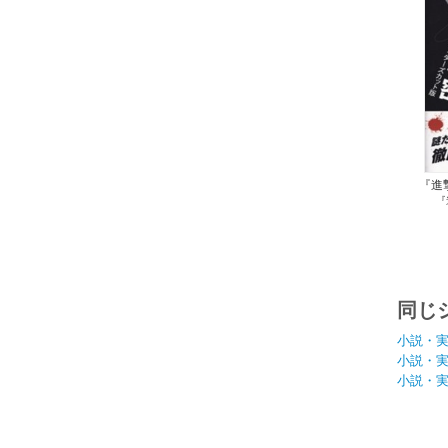
『進
『
デ
同じ
小説・
小説・
小説・