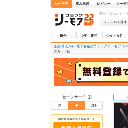
シーモア
読み放題
レビュー
シーモ
漫画（まんが）・
ジャンルで探す
総合
少年・青年
少女・女性
漫画(まんが)・電子書籍のコミックシーモアTOP
ズカット版
セーフサーチ
？
強
中
OFF
国内最大級の電子書籍サイト