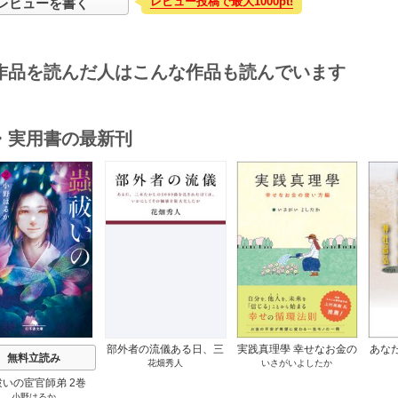
レビュー投稿で最大1000pt!
レビューを書く
作品を読んだ人はこんな作品も読んでいます
・実用書の最新刊
s
部外者の流儀ある日、三
実践真理學 幸せなお金の
あな
無料立読み
花畑秀人
いさがいよしたか
木たかしの5000曲を託さ
使い方編 1巻
れたぼくは、いかにして
祓いの宦官師弟 2巻
その価値を最大化したか
小野はるか