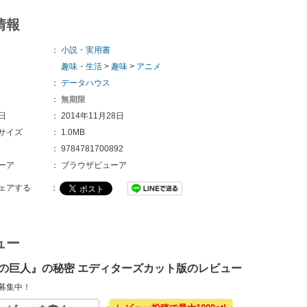
情報
：
小説・実用書
趣味・生活
>
趣味
>
アニメ
：
データハウス
：
無期限
日
：
2014年11月28日
サイズ
：
1.0MB
：
9784781700892
ーア
：
ブラウザビューア
ェアする
：
ュー
の巨人』の秘密 エディターズカット版のレビュー
募集中！