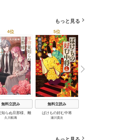
もっと見る
4位
5位
6位
N
x
e
t
無料立読み
無料立読み
無料立読み
見知らぬ旦那様、離
ばけもの好む中将
影まで愛して
結
久川航璃
瀬川貴次
影山優佳
していただきます
もっと見る