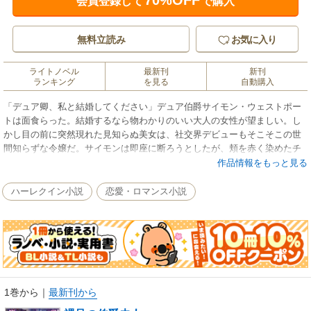
70%OFF
会員登録して
で購入
無料立読み
お気に入り
ライトノベル
最新刊
新刊
ランキング
を見る
自動購入
「デュア卿、私と結婚してください」デュア伯爵サイモン・ウェストポー
トは面食らった。結婚するなら物わかりのいい大人の女性が望ましい。し
かし目の前に突然現れた見知らぬ美女は、社交界デビューもそこそこの世
間知らずな令嬢だ。サイモンは即座に断ろうとしたが、頬を赤く染めたチ
ャリティ・エマーソンが懸命に語る“便宜結婚のメリット”に、つい耳を傾け
作品情報をもっと見る
ていた。全米屈指のベストセラー作家が贈る、キュートでセクシーなヒス
トリカル・ロマンス。
ハーレクイン小説
恋愛・ロマンス小説
1巻から
｜
最新刊から