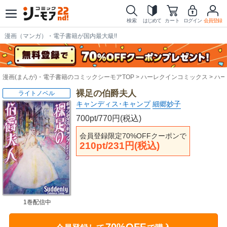
検索
はじめて
カート
ログイン
会員登録
漫画（マンガ）・電子書籍が国内最大級!!
漫画(まんが)・電子書籍のコミックシーモアTOP
ハーレクインコミックス
ハー
裸足の伯爵夫人
ライトノベル
キャンディス･キャンプ
細郷妙子
700pt/770円(税込)
会員登録限定70%OFFクーポンで
210pt/231円(税込)
1巻配信中