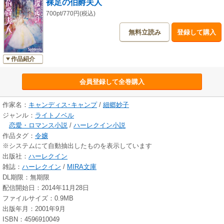
裸足の伯爵夫人
700pt/770円(税込)
無料立読み
登録して購入
作品紹介
会員登録して全巻購入
作家名：
キャンディス･キャンプ
/
細郷妙子
ジャンル：
ライトノベル
恋愛・ロマンス小説
/
ハーレクイン小説
作品タグ：
令嬢
※システムにて自動抽出したものを表示しています
出版社：
ハーレクイン
雑誌：
ハーレクイン
/
MIRA文庫
DL期限：無期限
配信開始日：2014年11月28日
ファイルサイズ：0.9MB
出版年月：2001年9月
ISBN：4596910049