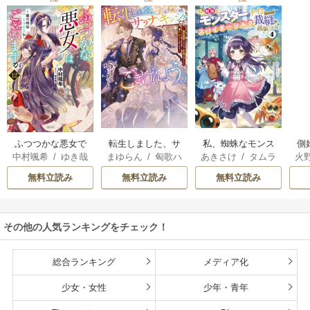
転生しました、サ
私、蜘蛛なモンス
側
ふつつかな悪女で
まゆらん
/
匈歌ハ
あきさけ
/
タムラ
火
中村颯希
/
ゆき哉
ラナ・キンジェで
ターをテイムした
はございますが
トリ
ヨウ
す。ごきげんよ
ので、スパイダー
無料立読み
無料立読み
無料立読み
う。
シルクで裁縫を頑
張ります
その他の人気ランキングをチェック！
総合ランキング
メディア化
少女・女性
少年・青年