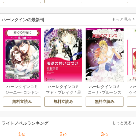
活
もっと見る
ハーレクインの最新刊
ハーレクインコミ
ハーレクインコミ
ハーレクインコミ
ハ
ジーニー･ロンドン
マヤ・ブレイク
/
星
ニーナ･ブルーンス
ケ
ックス セット 202
ックス セット 202
ックス セット 202
ック
/
橘花夜
/
メアリ
野正美
/
ヘレン･ブ
/
おおつきちずる
/
/
J
6年 vol.1064 1巻
6年 vol.1002 1巻
6年 vol.1063 1巻
6年
無料立読み
無料立読み
無料立読み
ー･ライアンズ
/
花
ルックス
/
のわきね
レベッカ･ヨーク
/
ス
牟礼サキ
/
サラ･モ
い
/
マーガレット･
稜敦水
/
ケイト･ハ
ル
ーガン
/
星合操
/
ア
ウェイ
/
一重夕子
ーディ
/
海野みつる
ザ
ン･ウィール
/
津寺
/
サラ･ウッド
もっと見る
/
流
ライトノベルランキング
里可子
水凛子
1
2
3
位
位
位