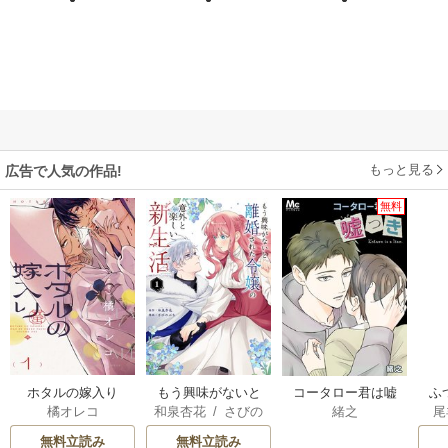
もっと見る
広告で人気の作品!
無料
ホタルの嫁入り
もう興味がないと
コータロー君は嘘
ふ
橘オレコ
和泉杏花
/
さびの
緒之
尾
離婚された令嬢の
つき【タテヨミ】
は
ぶち
意外と楽しい新生
雛
無料立読み
無料立読み