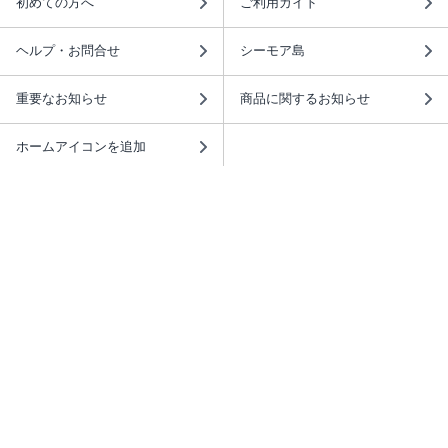
初めての方へ
ご利用ガイド
ヘルプ・お問合せ
シーモア島
重要なお知らせ
商品に関するお知らせ
ホームアイコンを追加
本棚アプリを無料ダウンロード！
本棚アプリについて
このサイトについて
推奨環境
利用規約
ISBN検索
プライバシーポリシー
情報セキュリティーポリシー
特定商取引法に基づく表示
安心してお使いいただくために
ABJマークは、この電子書店・電子書籍配信サービスが、 著作権者からコンテ
ンツ使用許諾を得た正規版配信サービスであることを示す登録商標（登録番号
第6091713号）です。 詳しくは［ABJマーク］または［電子出版制作・流通協
議会］で検索してください。