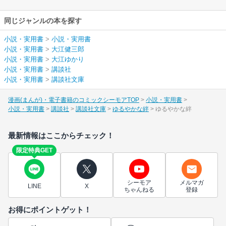
同じジャンルの本を探す
小説・実用書
>
小説・実用書
小説・実用書
>
大江健三郎
小説・実用書
>
大江ゆかり
小説・実用書
>
講談社
小説・実用書
>
講談社文庫
漫画(まんが)・電子書籍のコミックシーモアTOP
小説・実用書
小説・実用書
講談社
講談社文庫
ゆるやかな絆
ゆるやかな絆
最新情報はここからチェック！
限定特典GET
シーモア
メルマガ
LINE
X
ちゃんねる
登録
お得にポイントゲット！