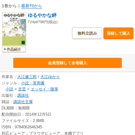
1巻から
｜
最新刊から
ゆるやかな絆
724pt/796円(税込)
無料立読み
登録して購入
作品紹介
会員登録して全巻購入
作家名：
大江健三郎
/
大江ゆかり
ジャンル：
小説・実用書
小説
>
文芸
>
エッセイ・随筆
出版社：
講談社
雑誌：
講談社文庫
DL期限：無期限
配信開始日：2014年12月5日
ファイルサイズ：2.8MB
ISBN：9784062646345
対応ビューア：ブラウザビューア、本棚アプリ