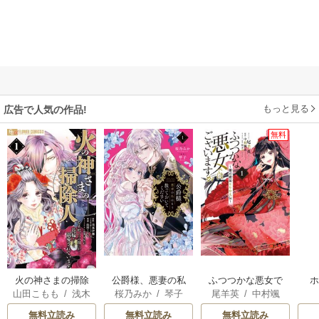
もっと見る
広告で人気の作品!
無料
火の神さまの掃除
公爵様、悪妻の私
ふつつかな悪女で
山田こもも
/
浅木
桜乃みか
/
琴子
尾羊英
/
中村颯
人ですが、いつの
はもう放っておい
はございますが ～
伊都
/
SNC
希
/
ゆき哉
間にか花嫁として
てください
雛宮蝶鼠とりかえ
無料立読み
無料立読み
無料立読み