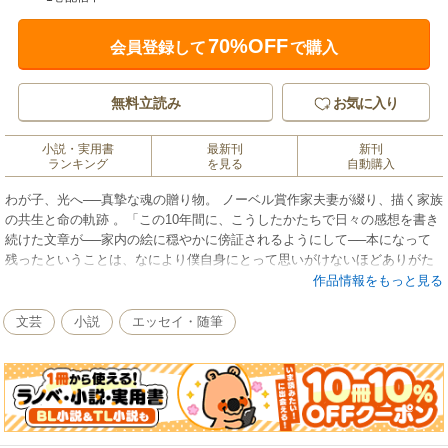
70%OFF
会員登録して
で購入
無料立読み
お気に入り
小説・実用書
最新刊
新刊
ランキング
を見る
自動購入
わが子、光へ──真摯な魂の贈り物。 ノーベル賞作家夫妻が綴り、描く家族
の共生と命の軌跡 。「この10年間に、こうしたかたちで日々の感想を書き
続けた文章が──家内の絵に穏やかに傍証されるようにして──本になって
残ったということは、なにより僕自身にとって思いがけないほどありがた
い贈り物です（文庫版あとがきより）」
作品情報をもっと見る
文芸
小説
エッセイ・随筆