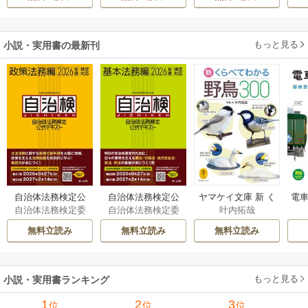
溺愛されています
伝～
もっと見る
小説・実用書の最新刊
自治体法務検定公
自治体法務検定公
ヤマケイ文庫 新 く
電車
自治体法務検定委
自治体法務検定委
叶内拓哉
式テキスト 政策
式テキスト 基本
らべてわかる野鳥3
型
員会
員会
法務編 ２０２６
法務編 ２０２６
00 1巻
無料立読み
無料立読み
無料立読み
年度検定対応 1巻
年度検定対応 1巻
もっと見る
小説・実用書ランキング
1
2
3
位
位
位