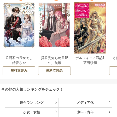
公爵家の長女でし
拝啓見知らぬ旦那
そ
デルフィニア戦記1
鈴音さや
久川航璃
茅田砂胡
た
様、離婚していた
だきます
無料立読み
無料立読み
その他の人気ランキングをチェック！
総合ランキング
メディア化
少女・女性
少年・青年