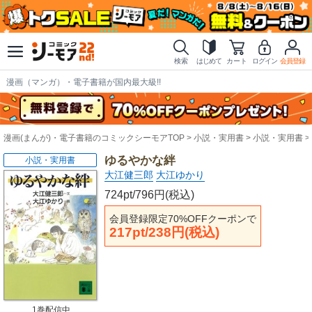
検索
はじめて
カート
ログイン
会員登録
漫画（マンガ）・電子書籍が国内最大級!!
漫画(まんが)・電子書籍のコミックシーモアTOP
小説・実用書
小説・実用書
ゆるやかな絆
小説・実用書
大江健三郎
大江ゆかり
724pt/796円(税込)
会員登録限定70%OFFクーポンで
217pt/238円(税込)
1巻配信中