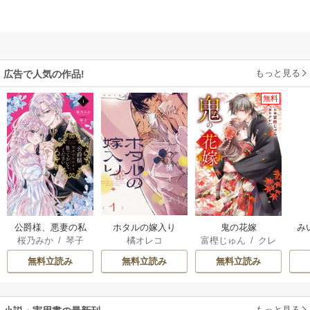
もっと見る
広告で人気の作品!
無料
公爵様、悪妻の私
ホタルの嫁入り
鬼の花嫁
み
桜乃みか
/
琴子
橘オレコ
富樫じゅん
/
クレ
はもう放っておい
ハ
てください
無料立読み
無料立読み
無料立読み
もっと見る