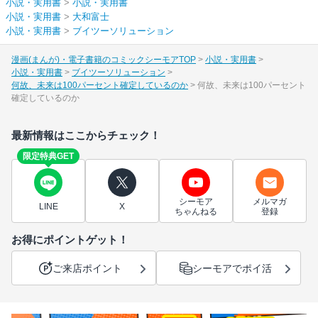
小説・実用書
>
小説・実用書
小説・実用書
>
大和富士
小説・実用書
>
ブイツーソリューション
漫画(まんが)・電子書籍のコミックシーモアTOP
小説・実用書
小説・実用書
ブイツーソリューション
何故、未来は100パーセント確定しているのか
何故、未来は100パーセント
確定しているのか
最新情報はここからチェック！
限定特典GET
シーモア
メルマガ
LINE
X
ちゃんねる
登録
お得にポイントゲット！
ご来店ポイント
シーモアでポイ活