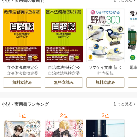
小説・実用書の最新刊
自治体法務検定公
自治体法務検定公
ヤマケイ文庫 新 く
電車
自治体法務検定委
自治体法務検定委
叶内拓哉
式テキスト 政策
式テキスト 基本
らべてわかる野鳥3
型
員会
員会
法務編 ２０２６
法務編 ２０２６
00 1巻
無料立読み
無料立読み
無料立読み
年度検定対応 1巻
年度検定対応 1巻
もっと見る
小説・実用書ランキング
1
2
3
位
位
位