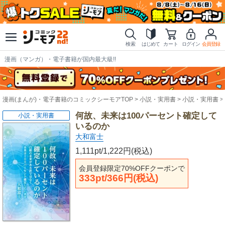
検索
はじめて
カート
ログイン
会員登録
漫画（マンガ）・電子書籍が国内最大級!!
漫画(まんが)・電子書籍のコミックシーモアTOP
小説・実用書
小説・実用書
何故、未来は100パーセント確定して
小説・実用書
いるのか
大和富士
1,111pt/1,222円(税込)
会員登録限定70%OFFクーポンで
333pt/366円(税込)