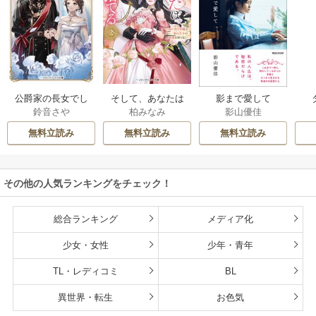
公爵家の長女でし
そして、あなたは
影まで愛して
鈴音さや
柏みなみ
影山優佳
た
私を捨てる
無料立読み
無料立読み
無料立読み
その他の人気ランキングをチェック！
総合ランキング
メディア化
少女・女性
少年・青年
TL・レディコミ
BL
異世界・転生
お色気