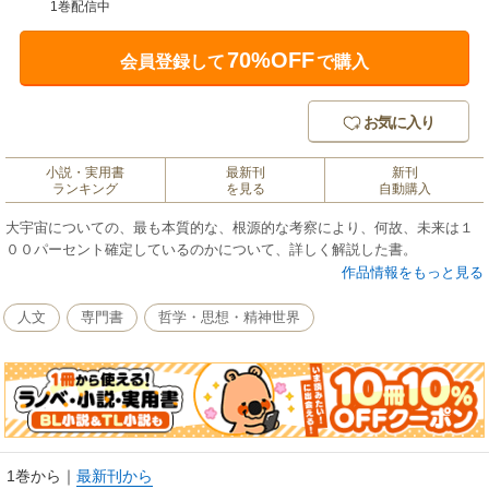
1巻配信中
70%OFF
会員登録して
で購入
お気に入り
小説・実用書
最新刊
新刊
ランキング
を見る
自動購入
大宇宙についての、最も本質的な、根源的な考察により、何故、未来は１
００パーセント確定しているのかについて、詳しく解説した書。
作品情報をもっと見る
人文
専門書
哲学・思想・精神世界
1巻から
｜
最新刊から