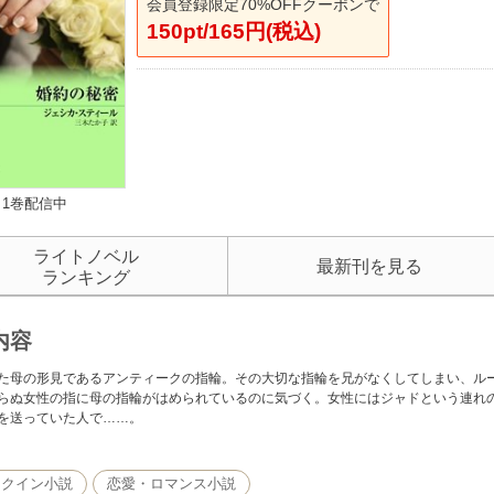
会員登録限定70%OFFクーポンで
150pt/165円(税込)
1巻配信中
ライトノベル
最新刊を見る
ランキング
内容
た母の形見であるアンティークの指輪。その大切な指輪を兄がなくしてしまい、ル
らぬ女性の指に母の指輪がはめられているのに気づく。女性にはジャドという連れ
を送っていた人で……。
レクイン小説
恋愛・ロマンス小説