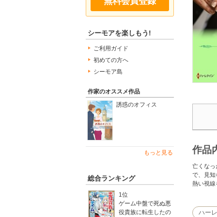
無料会員登録
シーモアを楽しもう!
ご利用ガイド
初めての方へ
シーモア島
作家のオススメ作品
誘惑のオフィス
作品
もっと見る
亡くなっ
で、見知
総合ランキング
熱い視線
1位
ゲーム中盤で死ぬ悪
ハー
役貴族に転生したの