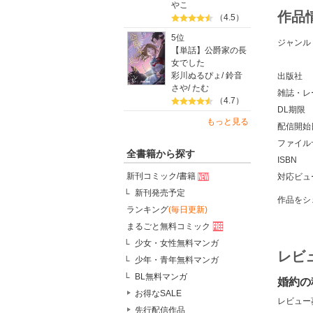
やこ
作品
（4.5）
5位
ジャンル
【単話】公爵家の長
女でした
彩川ぬるぴょ
/
鈴音
出版社
さや
/
たむ
雑誌・レ
（4.7）
DL期限
もっと見る
配信開始
ファイル
全書籍から探す
ISBN
新刊コミック/書籍
対応ビュ
新刊発売予定
作品をシ
ランキング
(毎日更新)
まるごと無料コミック
少女・女性無料マンガ
レビ
少年・青年無料マンガ
BL無料マンガ
婚約の
お得なSALE
レビュー
先行配信作品