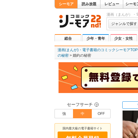
シーモア
読み放題
レビュー
シーモ
漫画（まんが）・
ジャンルで探す
総合
少年・青年
少女・女性
漫画(まんが)・電子書籍のコミックシーモアTOP
の秘密
婚約の秘密
セーフサーチ
？
強
中
OFF
国内最大級の電子書籍サイト