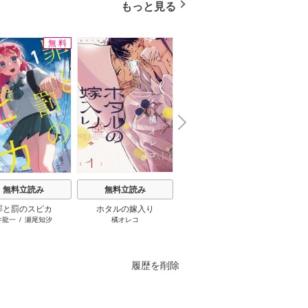
もっと見る
無料
無料
N
x
e
t
無料立読み
無料立読み
無料立読み
罪と罰のスピカ
ホタルの嫁入り
鬼の花嫁
井龍一
/
瀬尾知汐
橘オレコ
富樫じゅん
/
クレハ
履歴を削除