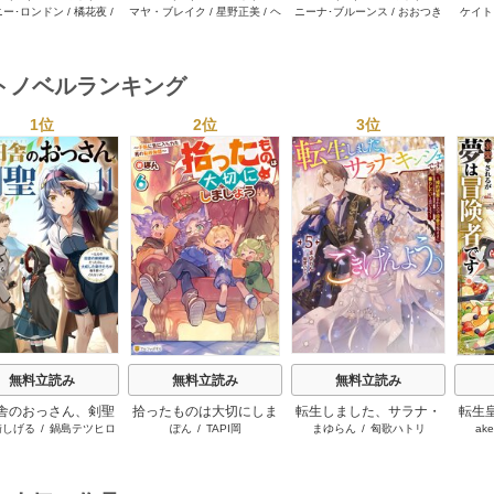
ニー･ロンドン
/
橘花夜
/
マヤ・ブレイク
/
星野正美
/
ヘ
ニーナ･ブルーンス
/
おおつき
ケイト
2026年 vol.1064
セット 2026年 vol.1002
セット 2026年 vol.1063
セット 
ー･ライアンズ
/
花牟礼
レン･ブルックス
/
のわきねい
/
ちずる
/
レベッカ･ヨーク
/
稜
ーザン
1巻
1巻
1巻
サラ･モーガン
/
星合操
/
マーガレット･ウェイ
/
一重夕
敦水
/
ケイト･ハーディ
/
海野
津谷さ
･ウィール
/
津寺里可子
子
みつる
/
サラ･ウッド
/
流水凛
トノベルランキング
子
1位
2位
3位
s
無料立読み
無料立読み
無料立読み
舎のおっさん、剣聖
拾ったものは大切にしま
転生しました、サラナ・
転生
崎しげる
/
鍋島テツヒロ
ぽん
/
TAPI岡
まゆらん
/
匈歌ハトリ
ake
る ～ただの田舎の
しょう ～子狼に気に入ら
キンジェです。ごきげん
に溺
師範だったのに、大
れた男の転移物語～
よう。
た弟子たちが俺を放
ってくれない件～