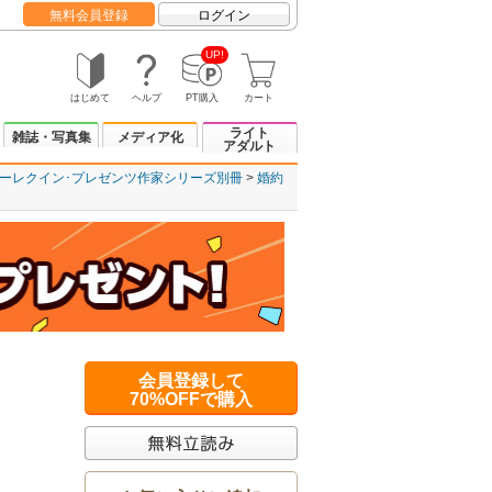
無料会員登録
ログイン
UP!
はじめて
ヘルプ
PT購入
カート
ライト
雑誌・写真集
メディア化
アダルト
ーレクイン･プレゼンツ作家シリーズ別冊
婚約
会員登録して
70%OFFで購入