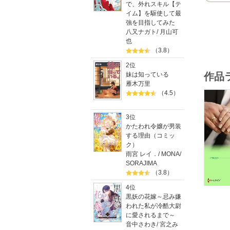
で、外れスキル【テ
イム】を駆使して最
強を目指してみた
八又ナガト
/
月山可
也
（3.8）
2位
作品
妹は知っている
雁木万里
（4.5）
3位
かたわれ令嬢が男装
する理由（コミッ
ク）
雨宮 レイ．
/
MONA
/
SORAJIMA
（3.8）
4位
黒妖の花嫁～忌み嫌
われた私が冷酷大尉
に愛されるまで～
音中さわき
/
宮之み