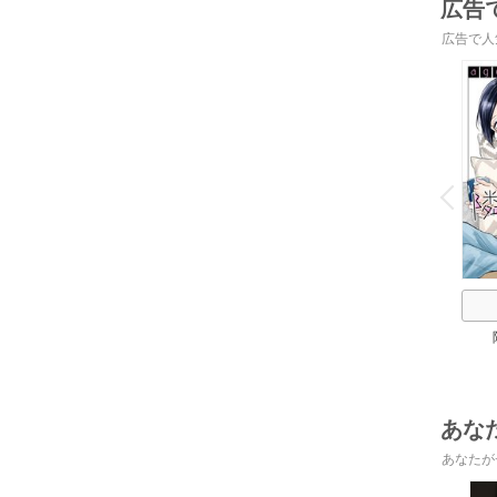
広告
広告で人
o
v
P
r
e
i
u
あな
あなたが