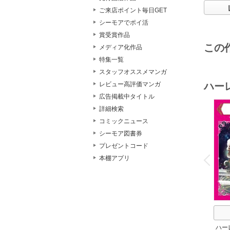
ご来店ポイント毎日GET
シーモアでポイ活
賞受賞作品
この
メディア化作品
特集一覧
スタッフオススメマンガ
ハー
レビュー高評価マンガ
広告掲載中タイトル
詳細検索
コミックニュース
シーモア図書券
プレゼントコード
o
v
本棚アプリ
P
r
e
i
u
ハー