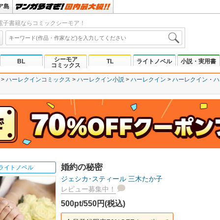
ア島
電子書籍ならコミックシーモア！
シーモア
BL
TL
ライトノベル
小説・実用書
コミックス
ハーレクインコミックス
ハーレクイン小説
ハーレクイン
ハーレクイン
ハ
婚約の秘密
ライトノベル
ジェシカ･スティール
三木たか子
レビュー募集中！
500pt/550円(税込)