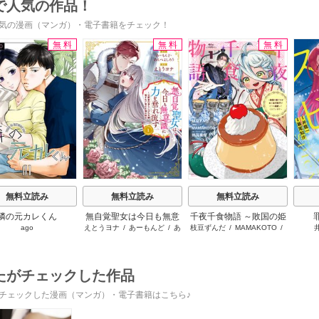
で人気の作品！
気の漫画（マンガ）・電子書籍をチェック！
無料
無料
無料
s
無料立読み
無料立読み
無料立読み
隣の元カレくん
無自覚聖女は今日も無意
千夜千食物語 ～敗国の姫
ago
えとうヨナ
/
あーもんど
/
あ
枝豆ずんだ
/
MAMAKOTO
/
識に力を垂れ流す ～公
ですが氷の皇子殿下がど
んべよしろう
鴉羽凛燈
爵家の落ちこぼれ令嬢、
うも溺愛してくれていま
嫁ぎ先で幸せを掴み取る
す～
～
たがチェックした作品
チェックした漫画（マンガ）・電子書籍はこちら♪