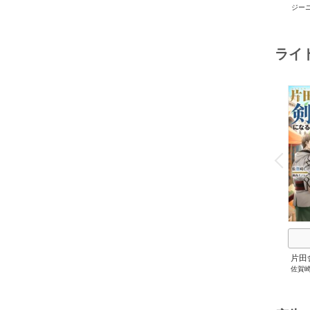
ジー
セット 
メアリ
サキ
/
アン
ライ
o
v
P
r
e
i
u
片田
佐賀
にな
剣術
成し