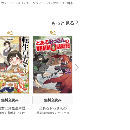
･ウォーカー
/
JET
/
ス
ソフィー・ペンブローク
/
御茶
サラ･モーガン
/
友井美穂
/
ケ
イヴォ
2026年 vol.1001
セット 2026年 vol.1062
セット 2026年 vol.1000
セット 
・スペンサー・ポール
/
まちこ
/
ジョー･リー
/
内田一
イ･ソープ
/
川崎ひろこ
/
オー
和
/
ミ
1巻
1巻
1巻
とみ
/
ロザリー･アッシ
奈
/
キャロル･モーティマー
/
ドラ･アダムス
/
黒田かすみ
本果林
/
ュ
/
雁えりか
雁えりか
/
エミリー･ローズ
/
一ノ関りん子
もっと見る
4位
5位
6位
N
x
e
t
無料立読み
無料立読み
無料立読み
皇女は冷酷皇帝陛下
とあるおっさんの
悪役の王女に転生したけ
ふつつ
chi
/
柴崎ありすけ
椎名ほわほわ
/
ヤマーダ
早瀬黒絵
/
comet
中
愛されるが夢は冒険
VRMMO活動記
ど、隠しキャラが隠れて
者です！
ない。