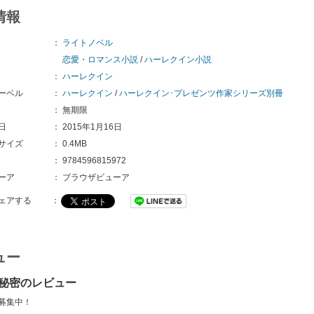
情報
：
ライトノベル
恋愛・ロマンス小説
/
ハーレクイン小説
：
ハーレクイン
ーベル
：
ハーレクイン
/
ハーレクイン･プレゼンツ作家シリーズ別冊
：
無期限
日
：
2015年1月16日
サイズ
：
0.4MB
：
9784596815972
ーア
：
ブラウザビューア
ェアする
：
ュー
秘密のレビュー
募集中！