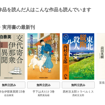
作品を読んだ人はこんな作品も読んでいます
・実用書の最新刊
s
宣長
無料立読み
無料立読み
無料立読み
寄合伊那衆異聞 15巻
手下は犬だけ 3巻
西村京太郎トラベルミス
佐伯泰英
風野真知雄
西村京太郎
テリー・セレクション 2
巻