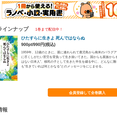
ラインナップ
1巻まで配信中！
ひたすらに生きよ 死んではならぬ
900pt/990円(税込)
1959年、12歳のときに、親に連れられて鹿児島から南米のパラグ
に尽くしがたい苦労を背負って生き抜いてきた。国からも親族からも
はない日本人”、移民の子として生きた半生を綴る中に、どんなに難
も“生きていれば何とかなる”とのメッセージをにじませる。
会員登録して全巻購入
情報