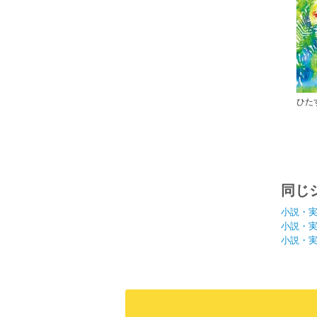
ひた
同じ
小説・
小説・
小説・