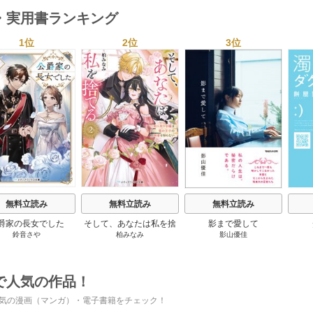
・実用書ランキング
1位
2位
3位
s
無料立読み
無料立読み
無料立読み
爵家の長女でした
そして、あなたは私を捨
影まで愛して
鈴音さや
柏みなみ
影山優佳
てる
で人気の作品！
気の漫画（マンガ）・電子書籍をチェック！