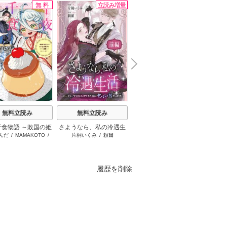
無料
立読み増量
無料
N
x
e
t
無料立読み
無料立読み
無料立読み
千食物語 ～敗国の姫
さようなら、私の冷遇生
十字架のろくにん
公爵様
んだ
/
MAMAKOTO
/
片桐いくみ
/
頼爾
中武士竜
が氷の皇子殿下がど
活 ～パーティーで声をか
放っ
鴉羽凛燈
溺愛してくれていま
けてきたのがヤバい男だ
す～
った件
履歴を削除