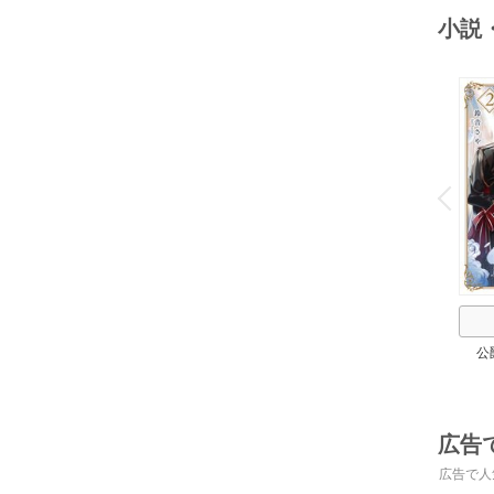
小説
o
v
P
r
e
i
u
公
広告
広告で人