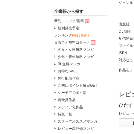
ジャンル
全書籍から探す
新刊コミック/書籍
出版社
新刊発売予定
DL期限
ランキング
(毎日更新)
配信開始
まるごと無料コミック
ファイル
少女・女性無料マンガ
ISBN
少年・青年無料マンガ
対応ビュ
BL無料マンガ
作品をシ
お得なSALE
先行配信作品
ご来店ポイント毎日GET
シーモアでポイ活
レビ
賞受賞作品
ひたす
メディア化作品
レビュー
特集一覧
スタッフオススメマンガ
レビュー高評価マンガ