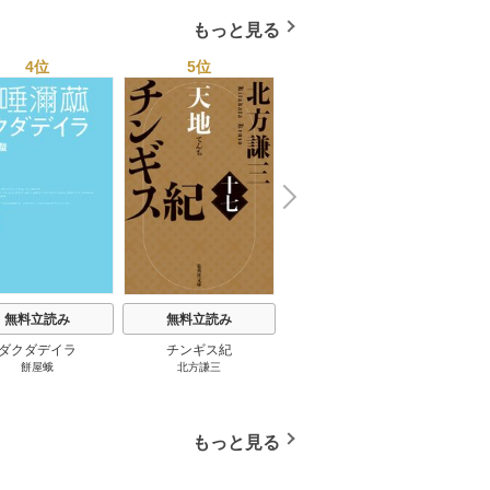
もっと見る
4位
5位
6位
N
x
e
t
無料立読み
無料立読み
無料立読み
ダクダデイラ
チンギス紀
東京バンドワゴン
B-PR
餅屋蛾
北方謙三
小路幸也
Ｂ
ジャラ
ディ 
ブック
もっと見る