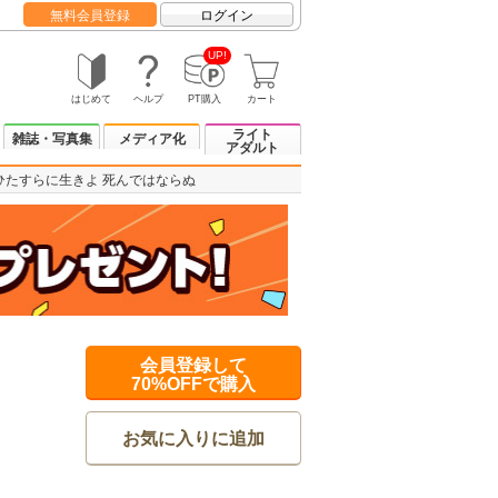
無料会員登録
ログイン
UP!
はじめて
ヘルプ
PT購入
カート
ライト
雑誌・写真集
メディア化
アダルト
ひたすらに生きよ 死んではならぬ
会員登録して
70%OFFで購入
お気に入りに追加