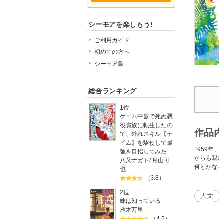
シーモアを楽しもう!
ご利用ガイド
初めての方へ
シーモア島
総合ランキング
1位
ゲーム中盤で死ぬ悪
役貴族に転生したの
作品
で、外れスキル【テ
イム】を駆使して最
1959
強を目指してみた
からも親
八又ナガト
/
月山可
何とかな
也
（3.8）
2位
人文
妹は知っている
雁木万里
（4.5）