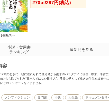
270pt/297円(税込)
1巻配信中
小説・実用書
最新刊を見る
ランキング
内容
年、12歳のときに、親に連れられて鹿児島から南米のパラグアイに移住、以来、筆舌
族からも捨てられた“日本人ではない日本人”、移民の子として生きた半生を綴る中
る”とのメッセージをにじませる。
ノンフィクション
専門書
小説
人生論
ドキュメンタリ