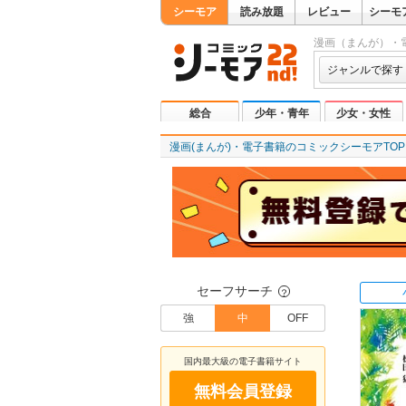
シーモア
読み放題
レビュー
シーモ
漫画（まんが）・
ジャンルで探す
総合
少年・青年
少女・女性
漫画(まんが)・電子書籍のコミックシーモアTOP
セーフサーチ
？
強
中
OFF
国内最大級の電子書籍サイト
無料会員登録