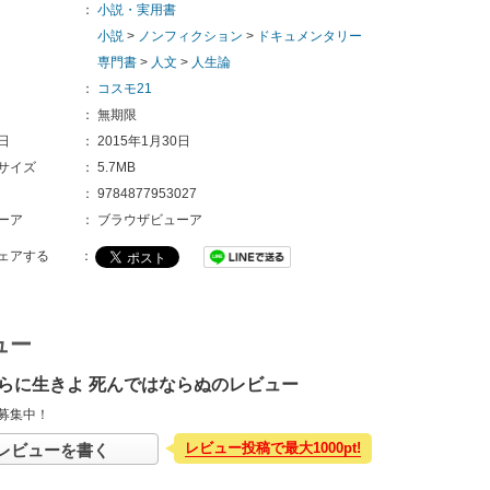
：
小説・実用書
小説
>
ノンフィクション
>
ドキュメンタリー
専門書
>
人文
>
人生論
：
コスモ21
：
無期限
日
：
2015年1月30日
サイズ
：
5.7MB
：
9784877953027
ーア
：
ブラウザビューア
ェアする
：
ュー
らに生きよ 死んではならぬのレビュー
募集中！
レビュー投稿で最大1000pt!
レビューを書く