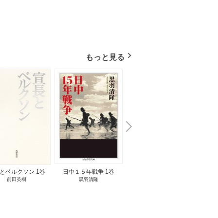
もっと見る
N
x
e
t
とベルクソン 1巻
日中１５年戦争 1巻
無料立読み
前田英樹
黒羽清隆
向島物語 1巻
便り屋
小杉健治