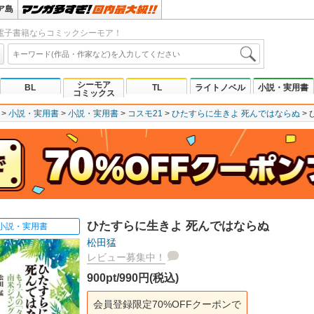
ア島
電子書籍ならコミックシーモア！
シーモア
BL
TL
ライトノベル
小説・実用書
コミックス
小説・実用書
小説・実用書
コスモ21
ひたすらに生きよ 死んではならぬ
ひたすらに生きよ 死んではならぬ
小説・実用書
松田猛
レビュー募集中！
900pt/990円(税込)
会員登録限定70%OFFクーポンで