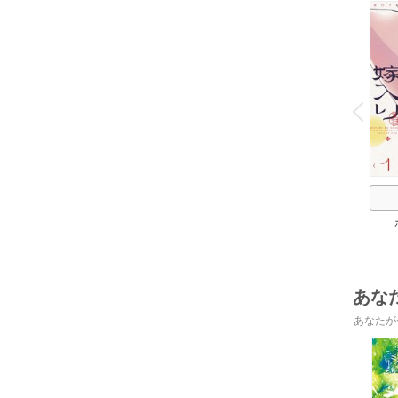
o
v
P
r
e
i
u
あな
あなたが