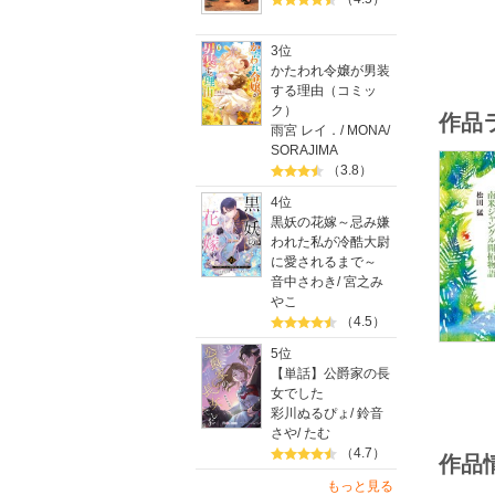
3位
かたわれ令嬢が男装
する理由（コミッ
ク）
作品
雨宮 レイ．
/
MONA
/
SORAJIMA
（3.8）
4位
黒妖の花嫁～忌み嫌
われた私が冷酷大尉
に愛されるまで～
音中さわき
/
宮之み
やこ
（4.5）
5位
【単話】公爵家の長
女でした
彩川ぬるぴょ
/
鈴音
さや
/
たむ
（4.7）
作品
もっと見る