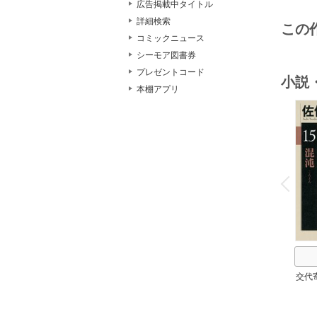
広告掲載中タイトル
詳細検索
この
コミックニュース
シーモア図書券
プレゼントコード
小説
本棚アプリ
o
v
P
r
e
i
u
交代