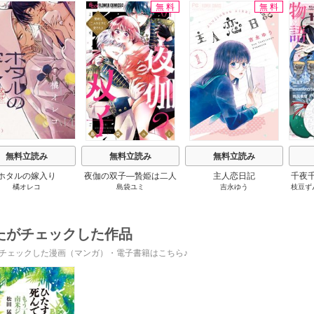
無料
無料
s
無料立読み
無料立読み
無料立読み
ホタルの嫁入り
夜伽の双子―贄姫は二人
主人恋日記
千夜
橘オレコ
島袋ユミ
吉永ゆう
枝豆ず
の王子に愛される―
です
うも
たがチェックした作品
チェックした漫画（マンガ）・電子書籍はこちら♪