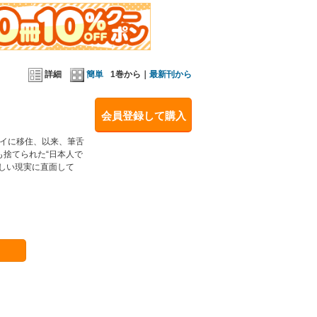
詳細
簡単
1巻から｜
最新刊から
会員登録して購入
アイに移住、以来、筆舌
捨てられた“日本人で
しい現実に直面して