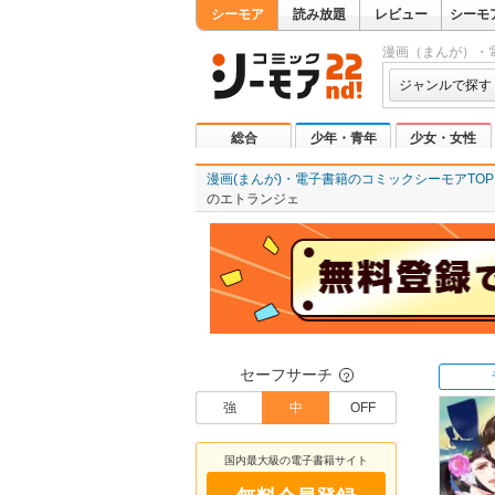
シーモア
読み放題
レビュー
シーモ
漫画（まんが）・
ジャンルで探す
総合
少年・青年
少女・女性
漫画(まんが)・電子書籍のコミックシーモアTOP
のエトランジェ
セーフサーチ
？
強
中
OFF
国内最大級の電子書籍サイト