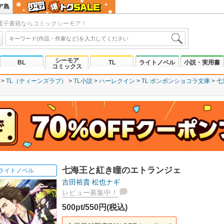
ア島
電子書籍ならコミックシーモア！
シーモア
BL
TL
ライトノベル
小説・実用書
コミックス
TL（ティーンズラブ）
TL小説
ハーレクイン
TL ボンボンショコラ文庫
七
七海王と紅き瞳のエトランジェ
ライトノベル
吉田裕貴
松也ナギ
レビュー募集中！
500pt/550円(税込)