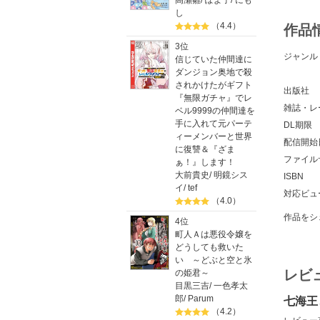
高瀬雛
/
ぽよ子
/
にも
し
（4.4）
作品
3位
ジャンル
信じていた仲間達に
ダンジョン奥地で殺
されかけたがギフト
出版社
『無限ガチャ』でレ
雑誌・レ
ベル9999の仲間達を
手に入れて元パーテ
DL期限
ィーメンバーと世界
配信開始
に復讐＆『ざま
ファイル
ぁ！』します！
大前貴史
/
明鏡シス
ISBN
イ
/
tef
対応ビュ
（4.0）
作品をシ
4位
町人Ａは悪役令嬢を
どうしても救いた
い ～どぶと空と氷
レビ
の姫君～
目黒三吉
/
一色孝太
郎
/
Parum
七海王
（4.2）