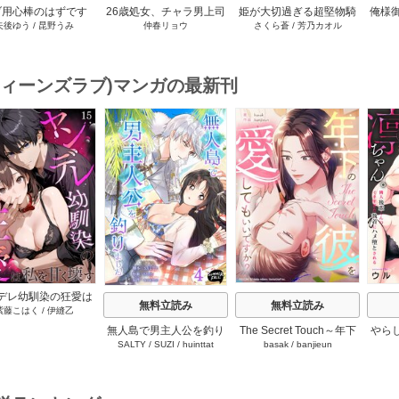
ブ用心棒のはずです
26歳処女、チャラ男上司
姫が大切過ぎる超堅物騎
俺様
矢後ゆう
/
昆野うみ
仲春リョウ
さくら蒼
/
芳乃カオル
年下帝国外交官（ア
に抱かれました【電子単
士の理性が、媚薬で決壊
着愛
ドル）様の執着（溺
行本版おまけ付き】 1巻
しました。 1巻
てます
に翻弄されています
【単話版】 1話
(ティーンズラブ)マンガの最新刊
s
デレ幼馴染の狂愛は
無料立読み
無料立読み
紫藤こはく
/
伊縫乙
甘く壊す ～愛が重す
彼の執着に満ちた花
無人島で男主人公を釣り
The Secret Touch～年下
やら
【タテヨミ】 15巻
SALTY
/
SUZI
/
huinttat
basak
/
banjieun
ました 4巻
の彼を愛してもいいです
ちゃ
か？～【タテヨミ】 27巻
のイ
堕