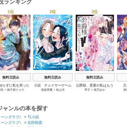
小説ランキング
1位
2位
3位
s
無料立読み
無料立読み
無料立読み
知らずに私を買った
小説 チェイサーゲーム
公爵様、悪妻の私はもう
王
犬咲
/
御子柴リョウ
保坂星耀
/
松山洋
琴子
/
桜乃みか
秋
こじらせ騎士団長に
W
放っておいてください
の愛を捧げられまし
た！
ジャンルの本を探す
ィーンズラブ）
>
TL小説
ィーンズラブ）
>
吉田裕貴