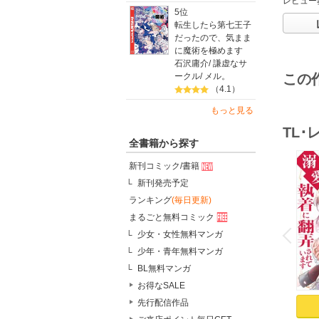
レビュー
5位
転生したら第七王子
だったので、気まま
に魔術を極めます
石沢庸介
/
謙虚なサ
ークル
/
メル。
この
（4.1）
もっと見る
TL
全書籍から探す
新刊コミック/書籍
新刊発売予定
ランキング
(毎日更新)
o
まるごと無料コミック
v
P
r
e
i
u
少女・女性無料マンガ
少年・青年無料マンガ
BL無料マンガ
お得なSALE
先行配信作品