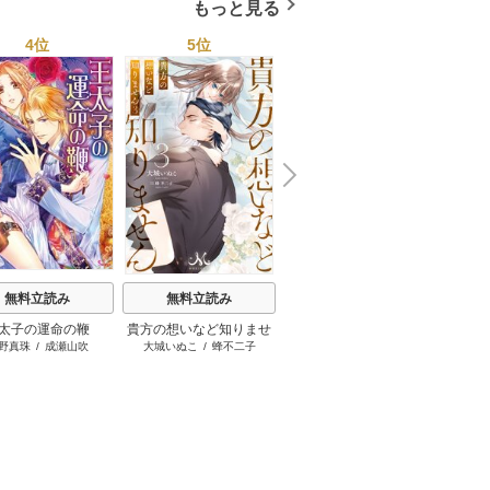
もっと見る
4位
5位
6位
N
x
e
t
無料立読み
無料立読み
無料立読み
太子の運命の鞭
貴方の想いなど知りませ
さようなら、婚約者様。
悪女と
野真珠
/
成瀬山吹
大城いぬこ
/
蜂不二子
宇奈月香
/
天路ゆうつづ
ん
これにてお別れいたしま
日も胃
しょう【電子書籍特装
の先に
版】
っ