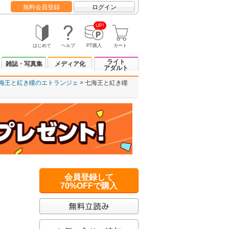
無料会員登録
ログイン
UP!
はじめて
ヘルプ
PT購入
カート
ライト
雑誌・写真集
メディア化
アダルト
海王と紅き瞳のエトランジェ
七海王と紅き瞳
会員登録して
70%OFFで購入