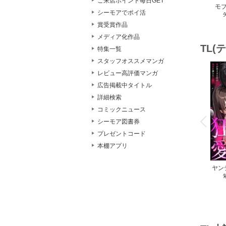
ご来店ポイント毎日GET
モ
シーモアでポイ活
が、
賞受賞作品
イ
愛）
メディア化作品
TL
特集一覧
スタッフオススメマンガ
レビュー高評価マンガ
広告掲載中タイトル
詳細検索
o
コミックニュース
v
P
r
e
i
u
シーモア図書券
プレゼントコード
本棚アプリ
ヤン
私を
ぎる
園～