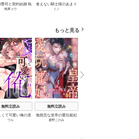
御曹司と契約結婚 執
食えない騎士様のあまイ
妄想こじらせ令嬢と不機
呪われ
桃果コウ
ミノ
青井千寿
/
ache
/
柚稀ミツ
強めな旦那様に困っ
キ性活指南 君の悦いとこ
嫌な王子様【分冊版】 1
契約婚
!?【単話売】 1話
ろ、僕が全部教えてあげ
話
とろけ
る（分冊版） 【第1話】
もっと見る
N
x
e
t
無料立読み
無料立読み
無料立読み
しくて可愛い俺の凛
無慈悲な皇帝の愛玩寵妃
[スパイシーレディ]政略結
真夜中
ウル
蜜野このみ
Yaaka
/
めたる☆ハニィ
黒ト
ん。～隣人後輩くん
―おわらぬ快楽、閨に響
婚した塩対応の旦那様は
キすぎた執着にハメ
くは乱れ声― 18巻
毎晩寝たふりをした私を
とされる～ 23巻
おかずに… 6巻