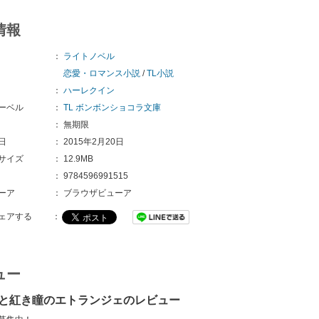
情報
：
ライトノベル
恋愛・ロマンス小説
/
TL小説
：
ハーレクイン
ーベル
：
TL ボンボンショコラ文庫
：
無期限
日
：
2015年2月20日
サイズ
：
12.9MB
：
9784596991515
ーア
：
ブラウザビューア
ェアする
：
ュー
と紅き瞳のエトランジェのレビュー