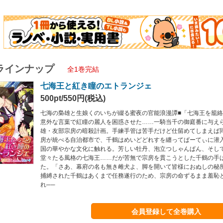
ラインナップ
全1巻完結
七海王と紅き瞳のエトランジェ
500pt/550円(税込)
七海の梟雄と生娘くのいちが綴る蜜夜の官能浪漫譚■「七海王を籠
意外な言葉で紅瞳の麗人を困惑させた……一騎当千の御庭番に与え
雄・友部宗房の暗殺計画。手練手管は苦手だけど仕留めてしまえば
房が統べる自治都市で、千鶴はめいどどれすを纏ってぱーてぃに潜
国の華やかな文化に触れる。芳しい牡丹、泡立つしゃんぱん、そし
堂々たる風格の七海王……だが苦無で宗房を貫こうとした千鶴の手
た。「さあ、幕府の名も無き雌犬よ、脚を開いて皆様におぬしの秘
捕縛された千鶴はあくまで任務遂行のため、宗房の命ずるまま羞恥
れ──
会員登録して全巻購入