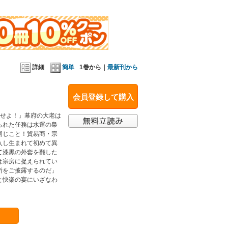
詳細
簡単
1巻から｜
最新刊から
会員登録して購入
絡せよ！」幕府の大老は
られた任務は水運の梟
同じこと！貿易商・宗
入し生まれて初めて異
て漆黒の外套を翻した
は宗房に捉えられてい
所をご披露するのだ」
と快楽の宴にいざなわ