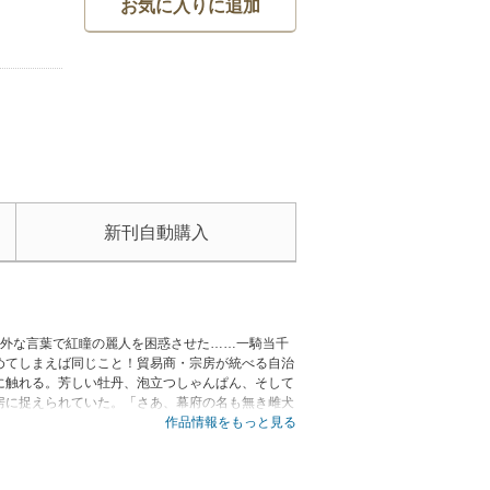
お気に入りに追加
新刊自動購入
意外な言葉で紅瞳の麗人を困惑させた……一騎当千
めてしまえば同じこと！貿易商・宗房が統べる自治
に触れる。芳しい牡丹、泡立つしゃんぱん、そして
房に捉えられていた。「さあ、幕府の名も無き雌犬
のため、宗房の命ずるまま羞恥と快楽の宴にいざな
作品情報をもっと見る