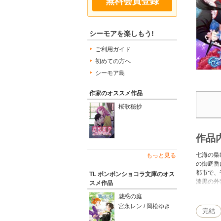
無料会員登録
シーモアを楽しもう!
ご利用ガイド
初めての方へ
シーモア島
作家のオススメ作品
桜歌秘抄
作品
七海の梟
もっと見る
の御庭番
都市で、
TL ボンボンショコラ文庫のオス
漆黒の外
スメ作品
よ、脚を
魅惑の庭
われ──
宮永レン / 岡松ゆき
完結