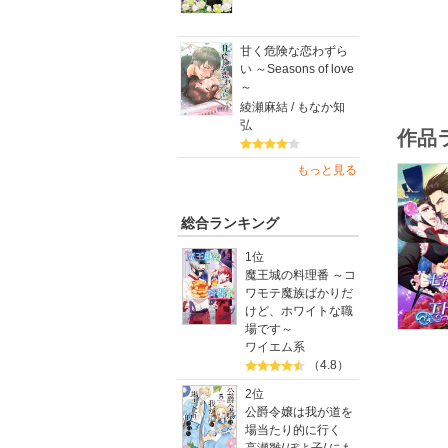
甘く危険な恋わずら
い ～Seasons of love
～
綾瀬麻結 / もなか知
弘
作品
もっと見る
総合ランキング
1位
魔王城の料理番 ～コ
ワモテ魔族ばかりだ
けど、ホワイトな職
場です～
ワイエム系
（4.8）
2位
公爵令嬢は我が道を
場当たり的に行く