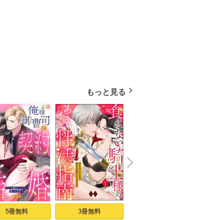
もっと見る
N
x
e
t
5冊無料
3冊無料
2冊無料