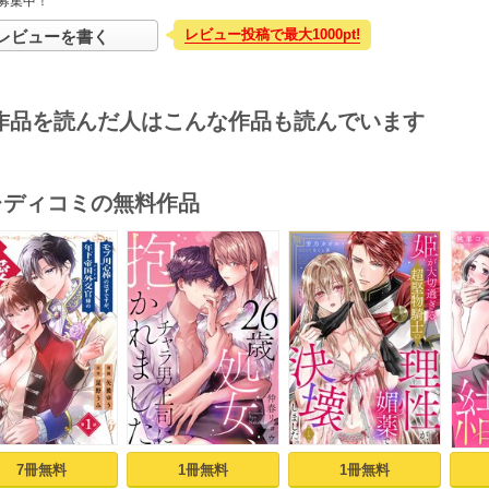
募集中！
レビュー投稿で最大1000pt!
レビューを書く
作品を読んだ人はこんな作品も読んでいます
･レディコミの無料作品
s
7冊無料
1冊無料
1冊無料