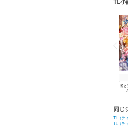
TL
o
v
P
r
e
i
u
番と
純愛
運命
同じ
TL（テ
TL（テ