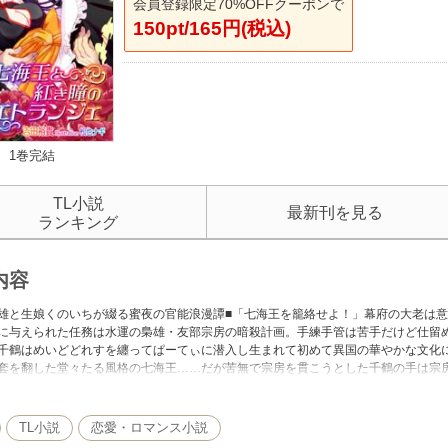
会員登録限定70%OFFクーポンで
150pt/165円(税込)
1巻完結
TL小説
最新刊を見る
ランキング
内容
雄と生娘くのいちが綴る蜜夜の官能浪漫譚■「七海王を籠絡せよ！」幕府の大老は
に与えられた任務は水運の梟雄・友部宗房の暗殺計画。手練手管は苦手だけど仕留
千鶴はめいどどれすを纏ってぱーてぃに潜入し生まれて初めて異国の華やかな文化
套を翻した堂々たる風格の七海王……だが苦無で宗房を貫こうとした千鶴の手は宗
開いて皆様におぬしの秘所をご披露するのだ」捕縛された千鶴はあくまで任務遂行
TL小説
恋愛・ロマンス小説