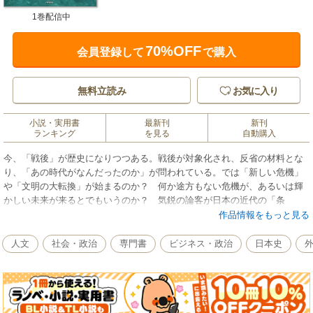
1巻配信中
70%OFF
会員登録して
で購入
無料立読み
お気に入り
小説・実用書
最新刊
新刊
ランキング
を見る
自動購入
今、「戦後」が歴史になりつつある。戦後が対象化され、反省の材料とな
り、「あの時代がなんだったのか」が問われている。では「新しい危機」
や「文明の大転換」が始まるのか？ 何か途方もない危機が、あるいは輝
かしい未来が来るとでもいうのか？ 気鋭の論客が日本の近代の「条
件」、そして私たちが置かれたジレンマとは何かを考察。本コンテンツは
作品情報をもっと見る
月刊誌『Voice』2014年10月号掲載記事を改題し、電子化したものです。
人文
社会・政治
専門書
ビジネス・政治
日本史