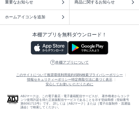
重要なお知らせ
商品に関するお知らせ
ホームアイコンを追加
本棚アプリを無料ダウンロード！
本棚アプリについて
このサイトについて
推奨環境
利用規約
ISBN検索
プライバシーポリシー
情報セキュリティーポリシー
特定商取引法に基づく表示
安心してお使いいただくために
ABJマークは、この電子書店・電子書籍配信サービスが、 著作権者からコンテ
ンツ使用許諾を得た正規版配信サービスであることを示す登録商標（登録番号
第6091713号）です。 詳しくは［ABJマーク］または［電子出版制作・流通協
議会］で検索してください。
(C)NTTソルマーレ