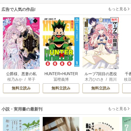
もっと見る
広告で人気の作品!
無料
公爵様、悪妻の私
HUNTER×HUNTER
ループ7回目の悪役
千
桜乃みか
/
琴子
冨樫義博
木乃ひのき
/
雨川
枝
はもう放っておい
モノクロ版
令嬢は、元敵国で
国
透子
/
八美☆わん
AK
てください
自由気ままな花嫁
皇
無料立読み
無料立読み
無料立読み
生活を満喫する
溺
もっと見る
小説・実用書の最新刊