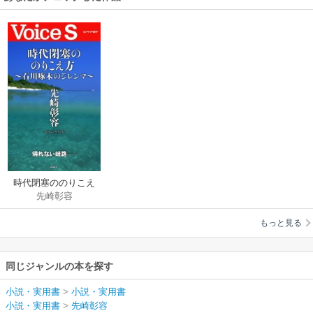
時代閉塞ののりこえ
先崎彰容
方～石川啄木のジレ
ンマ～ 【Voice S】
もっと見る
同じジャンルの本を探す
小説・実用書
>
小説・実用書
小説・実用書
>
先崎彰容