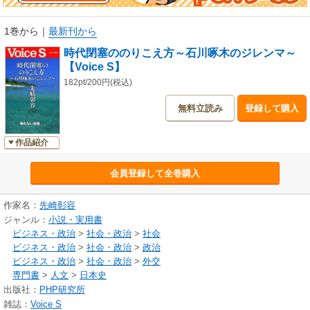
1巻から
｜
最新刊から
時代閉塞ののりこえ方～石川啄木のジレンマ～
【Voice S】
182pt/200円(税込)
無料立読み
登録して購入
作品紹介
会員登録して全巻購入
作家名：
先崎彰容
ジャンル：
小説・実用書
ビジネス・政治
>
社会・政治
>
社会
ビジネス・政治
>
社会・政治
>
政治
ビジネス・政治
>
社会・政治
>
外交
専門書
>
人文
>
日本史
出版社：
PHP研究所
雑誌：
Voice S