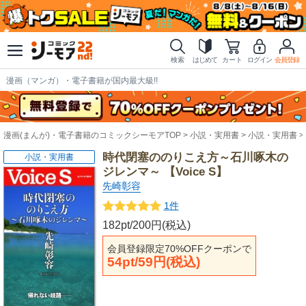
検索
はじめて
カート
ログイン
会員登録
漫画（マンガ）・電子書籍が国内最大級!!
漫画(まんが)・電子書籍のコミックシーモアTOP
小説・実用書
小説・実用書
時代閉塞ののりこえ方～石川啄木の
小説・実用書
ジレンマ～ 【Voice S】
先崎彰容
1件
182pt/200円(税込)
会員登録限定70%OFFクーポンで
54pt/59円(税込)