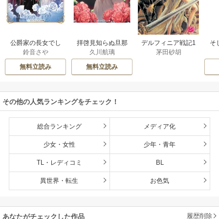
公爵家の長女でし
拝啓見知らぬ旦那
そ
デルフィニア戦記1
鈴音さや
久川航璃
茅田砂胡
た
様、離婚していた
だきます
無料立読み
無料立読み
その他の人気ランキングをチェック！
総合ランキング
メディア化
少女・女性
少年・青年
TL・レディコミ
BL
異世界・転生
お色気
履歴削除
あなたがチェックした作品