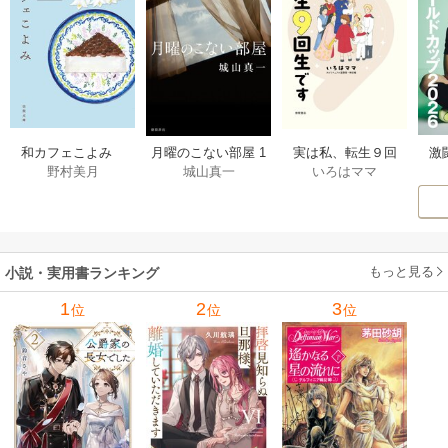
激
和カフェこよみ
月曜のこない部屋 1
実は私、転生９回
野村美月
城山真一
いろはママ
前
五月くんの夏のお
巻
生です マンガ
ー
もてなし 1巻
私の前世物語 1巻
もっと見る
小説・実用書ランキング
1
2
3
位
位
位