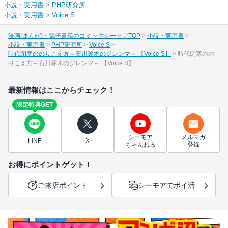
小説・実用書
>
PHP研究所
小説・実用書
>
Voice S
漫画(まんが)・電子書籍のコミックシーモアTOP
小説・実用書
小説・実用書
PHP研究所
Voice S
時代閉塞ののりこえ方～石川啄木のジレンマ～ 【Voice S】
時代閉塞のの
りこえ方～石川啄木のジレンマ～ 【Voice S】
最新情報はここからチェック！
限定特典GET
シーモア
メルマガ
LINE
X
ちゃんねる
登録
お得にポイントゲット！
ご来店ポイント
シーモアでポイ活