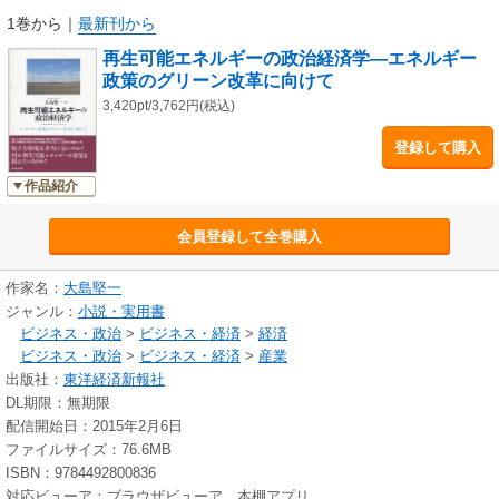
第２章 原子力発電は本当に安いのか―経済的優位性に関する検討
1巻から
｜
最新刊から
第３章 将来に莫大なツケを残す再処理政策―原子力政策の負の遺産
再生可能エネルギーの政治経済学―エネルギー
第４章 未来を拓く再生可能エネルギー政策―再生可能エネルギー政策の
政策のグリーン改革に向けて
役割と課題
第５章 アメリカ・テキサス州で風力が伸びる理由は何か―固定枠制の成
3,420pt/3,762円(税込)
功事例
登録して購入
第６章 イギリス・競争入札制の光と陰―再生可能エネルギー普及政策の
過渡的試み
作品紹介
第７章 ドイツにおける再生可能エネルギーの爆発的拡大―固定価格制の
理想的枠組み
会員登録して全巻購入
第８章 再生可能エネルギー政策の共通化をめざして前進するＥＵ―再生
可能エネルギー関連指令の策定をめぐって
終 章 ２０５０年に向けたエネルギー政策のグリーン改革―持続可能な
作家名：
大島堅一
低炭素社会をめざして
ジャンル：
小説・実用書
ビジネス・政治
>
ビジネス・経済
>
経済
ビジネス・政治
>
ビジネス・経済
>
産業
出版社：
東洋経済新報社
DL期限：無期限
配信開始日：2015年2月6日
ファイルサイズ：76.6MB
ISBN：9784492800836
対応ビューア：ブラウザビューア、本棚アプリ