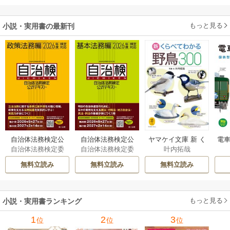
ます～
もっと見る
小説・実用書の最新刊
自治体法務検定公
自治体法務検定公
ヤマケイ文庫 新 く
電車
自治体法務検定委
自治体法務検定委
叶内拓哉
式テキスト 政策
式テキスト 基本
らべてわかる野鳥3
型
員会
員会
法務編 ２０２６
法務編 ２０２６
00 1巻
無料立読み
無料立読み
無料立読み
年度検定対応 1巻
年度検定対応 1巻
もっと見る
小説・実用書ランキング
1
2
3
位
位
位