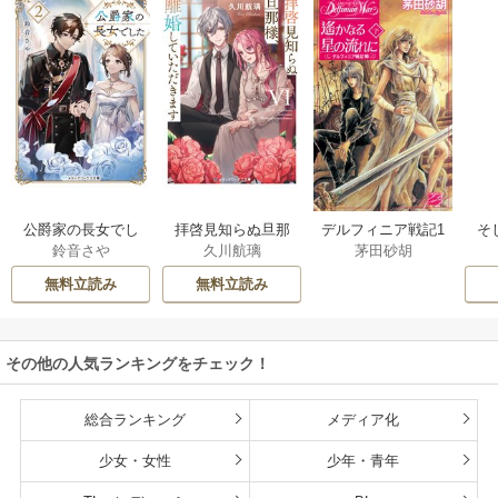
公爵家の長女でし
拝啓見知らぬ旦那
そ
デルフィニア戦記1
鈴音さや
久川航璃
茅田砂胡
た
様、離婚していた
だきます
無料立読み
無料立読み
その他の人気ランキングをチェック！
総合ランキング
メディア化
少女・女性
少年・青年