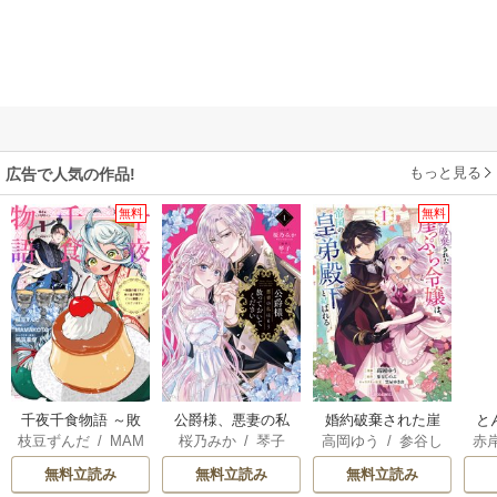
もっと見る
広告で人気の作品!
無料
無料
千夜千食物語 ～敗
公爵様、悪妻の私
婚約破棄された崖
と
枝豆ずんだ
/
MAM
桜乃みか
/
琴子
高岡ゆう
/
参谷し
赤
国の姫ですが氷の
はもう放っておい
っぷち令嬢は、帝
AKOTO
/
鴉羽凛燈
のぶ
/
雲屋ゆきお
皇子殿下がどうも
てください
国の皇弟殿下と結
無料立読み
無料立読み
無料立読み
溺愛してくれてい
ばれる