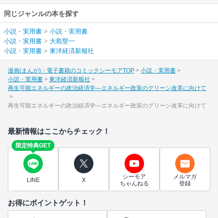
同じジャンルの本を探す
小説・実用書
>
小説・実用書
小説・実用書
>
大島堅一
小説・実用書
>
東洋経済新報社
漫画(まんが)・電子書籍のコミックシーモアTOP
小説・実用書
小説・実用書
東洋経済新報社
再生可能エネルギーの政治経済学―エネルギー政策のグリーン改革に向けて
再生可能エネルギーの政治経済学―エネルギー政策のグリーン改革に向けて
最新情報はここからチェック！
限定特典GET
シーモア
メルマガ
LINE
X
ちゃんねる
登録
お得にポイントゲット！