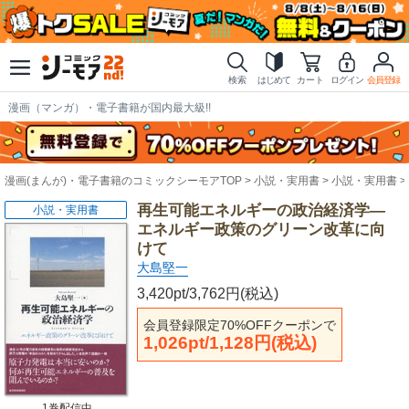
検索
はじめて
カート
ログイン
会員登録
漫画（マンガ）・電子書籍が国内最大級!!
漫画(まんが)・電子書籍のコミックシーモアTOP
小説・実用書
小説・実用書
再生可能エネルギーの政治経済学―
小説・実用書
エネルギー政策のグリーン改革に向
けて
大島堅一
3,420pt/3,762円(税込)
会員登録限定70%OFFクーポンで
1,026pt/1,128円(税込)
1巻配信中