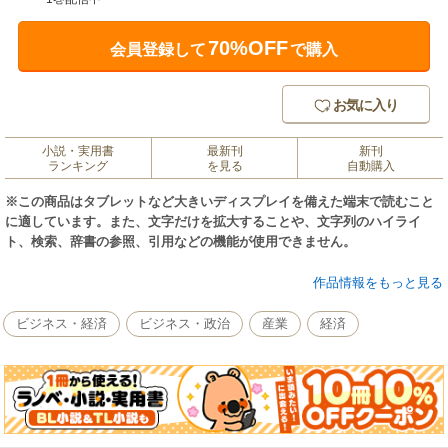
70%OFF
会員登録して
で購入
お気に入り
小説・実用書
最新刊
新刊
ランキング
を見る
自動購入
※この商品はタブレットなど大きいディスプレイを備えた端末で読むこと
に適しています。また、文字だけを拡大することや、文字列のハイライ
ト、検索、辞書の参照、引用などの機能が使用できません。
地球温暖化対策の１つとして、太陽光や風力などによる再生可能エネルギ
作品情報をもっと見る
ーが注目されている。欧米での先進事例を紹介しながら、今後のあるべき
日本のエネルギー政策を提示する。
ビジネス・経済
ビジネス・政治
産業
経済
【主な内容】
序 章 新しい環境・エネルギー政策を切り拓く―原子力依存か、再生可
能エネルギーの爆発的普及か
第１章 なぜ日本では原子力発電が拡大したのか―原子力政策の政治経済
学的分析