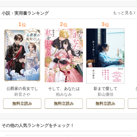
もっと見る
小説・実用書ランキング
1
2
3
位
位
位
公爵家の長女でし
そして、あなたは
影まで愛して
鈴音さや
柏みなみ
影山優佳
た
私を捨てる
無料立読み
無料立読み
無料立読み
その他の人気ランキングをチェック！