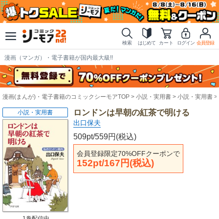
検索
はじめて
カート
ログイン
会員登録
漫画（マンガ）・電子書籍が国内最大級!!
漫画(まんが)・電子書籍のコミックシーモアTOP
小説・実用書
小説・実用書
ロンドンは早朝の紅茶で明ける
小説・実用書
出口保夫
509pt/559円(税込)
会員登録限定70%OFFクーポンで
152pt/167円(税込)
1巻配信中