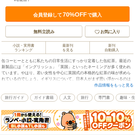
70%OFF
会員登録して
で購入
無料立読み
お気に入り
小説・実用書
最新刊
新刊
ランキング
を見る
自動購入
缶コーヒーとともに私たちの日常生活にすっかり定着した缶紅茶。最近の
新製品には「イングリッシュ」「英国」といったネーミングが多く使われ
ています。やはり、若い女性を中心に英国式の本格的な紅茶の味が求めら
れているのでしょう。イギリスについて、日本人がまず思い浮かべるのは
英国王室の伝統と格式ある歴史。でも、実際にロンドンを旅して、路地に
作品情報をもっと見る
一歩入れば、人間味あふれるロンドンっ子の暮らしが息づいていま
す……。本書は、英国式紅茶の愉しみ方、美しい庭園やパークでの憩い、
旅行ガイド
ガイド書籍
人文
旅行
専門書
趣味・
ビール片手にパブでの語らい、一流百貨店での買い物など、英国気分が満
喫できるとっておきエッセイ。また、ロンドンの街を知り尽くした著者自
身によるロンドンの名所・街角紹介と風景写真も満載で、お仕着せのパッ
ク旅行では満足できない人のためのこだわりガイドブックとしても価値を
発揮します。日本一のイギリス通といえる著者が贈る、ひと味違うロンド
ン案内。