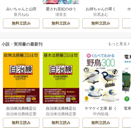
みいちゃんと山田
愛され皇妃のゆう
お姉ちゃんの翠く
亜月ねね
清音圭
目黒あむ
さん
うつ
ん
無料立読み
無料立読み
無料立読み
もっと見る
小説・実用書の最新刊
自治体法務検定公
自治体法務検定公
ヤマケイ文庫 新 く
電車
自治体法務検定委
自治体法務検定委
叶内拓哉
式テキスト 政策
式テキスト 基本
らべてわかる野鳥3
型
員会
員会
法務編 ２０２６
法務編 ２０２６
00 1巻
無料立読み
無料立読み
無料立読み
年度検定対応 1巻
年度検定対応 1巻