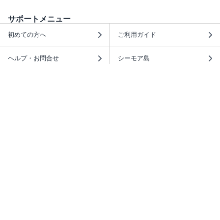
サポートメニュー
初めての方へ
ご利用ガイド
ヘルプ・お問合せ
シーモア島
重要なお知らせ
商品に関するお知らせ
ホームアイコンを追加
本棚アプリを無料ダウンロード！
本棚アプリについて
このサイトについて
推奨環境
利用規約
ISBN検索
プライバシーポリシー
情報セキュリティーポリシー
特定商取引法に基づく表示
安心してお使いいただくために