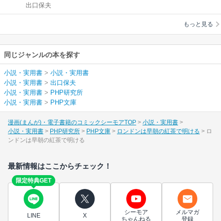
出口保夫
茶で明ける
もっと見る
同じジャンルの本を探す
小説・実用書
>
小説・実用書
小説・実用書
>
出口保夫
小説・実用書
>
PHP研究所
小説・実用書
>
PHP文庫
漫画(まんが)・電子書籍のコミックシーモアTOP
小説・実用書
小説・実用書
PHP研究所
PHP文庫
ロンドンは早朝の紅茶で明ける
ロ
ンドンは早朝の紅茶で明ける
最新情報はここからチェック！
限定特典GET
シーモア
メルマガ
LINE
X
ちゃんねる
登録