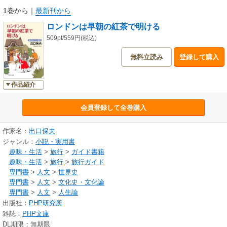
1巻から
｜
最新刊から
ロンドンは早朝の紅茶で明ける
509pt/559円(税込)
無料立読み
登録して購入
作品紹介
会員登録して全巻購入
作家名：
出口保夫
ジャンル：
小説・実用書
趣味・生活
>
旅行
>
ガイド書籍
趣味・生活
>
旅行
>
旅行ガイド
専門書
>
人文
>
世界史
専門書
>
人文
>
文化史・文化論
専門書
>
人文
>
人生論
出版社：
PHP研究所
雑誌：
PHP文庫
DL期限：無期限